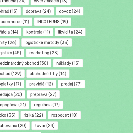
stribúcia
(24)
diverzifikácia
(13)
ohľad
(13)
doprava
(24)
dovoz
(24)
-commerce
(11)
INCOTERMS
(19)
flácia
(14)
kontrola
(11)
likvidita
(24)
mity
(26)
logistické metódy
(33)
gistika
(48)
marketing
(23)
edzinárodný obchod
(30)
náklady
(13)
bchod
(129)
obchodné trhy
(14)
oplatky
(17)
pravidlá
(12)
predaj
(77)
redajca
(20)
preprava
(27)
ropagácia
(21)
regulácia
(17)
ziko
(35)
riziká
(22)
rozpočet
(18)
ťahovanie
(20)
tovar
(24)