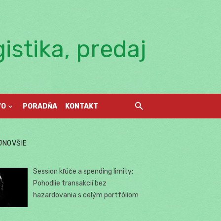
istika, predaj
VO
PORADŇA
KONTAKT
JNOVŠIE
Session kľúče a spending limity:
Pohodlie transakcií bez
hazardovania s celým portfóliom