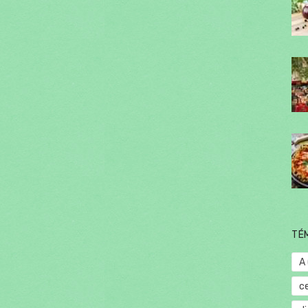
TÉ
A
c