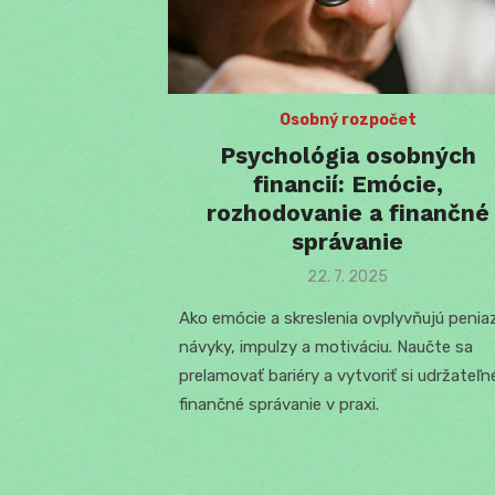
Osobný rozpočet
Psychológia osobných
financií: Emócie,
rozhodovanie a finančné
správanie
Posted
22. 7. 2025
on
Ako emócie a skreslenia ovplyvňujú penia
návyky, impulzy a motiváciu. Naučte sa
prelamovať bariéry a vytvoriť si udržateľn
finančné správanie v praxi.