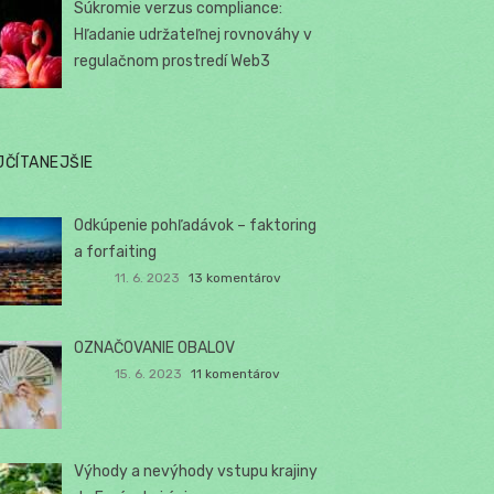
Súkromie verzus compliance:
Hľadanie udržateľnej rovnováhy v
regulačnom prostredí Web3
JČÍTANEJŠIE
Odkúpenie pohľadávok – faktoring
a forfaiting
11. 6. 2023
13 komentárov
OZNAČOVANIE OBALOV
15. 6. 2023
11 komentárov
Výhody a nevýhody vstupu krajiny