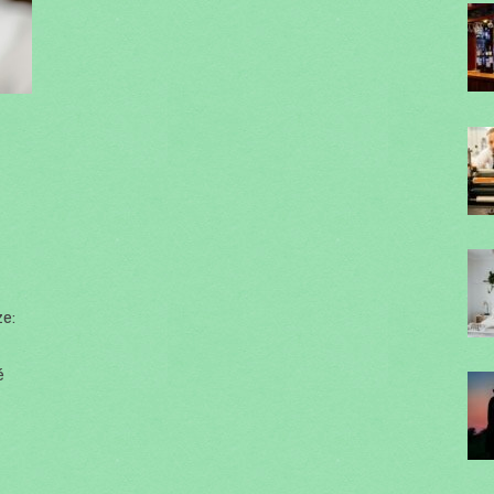
ze:
é