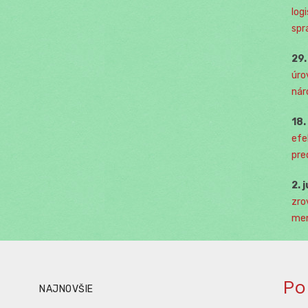
log
spr
29
úro
nár
18
efe
pre
2. 
zro
men
Po
NAJNOVŠIE