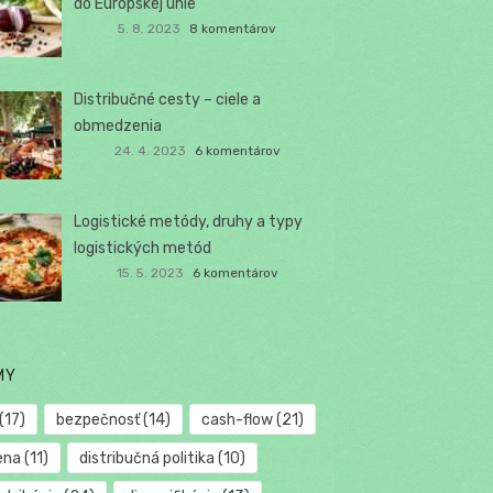
do Európskej únie
5. 8. 2023
8 komentárov
Distribučné cesty – ciele a
obmedzenia
24. 4. 2023
6 komentárov
Logistické metódy, druhy a typy
logistických metód
15. 5. 2023
6 komentárov
MY
(17)
bezpečnosť
(14)
cash-flow
(21)
ena
(11)
distribučná politika
(10)