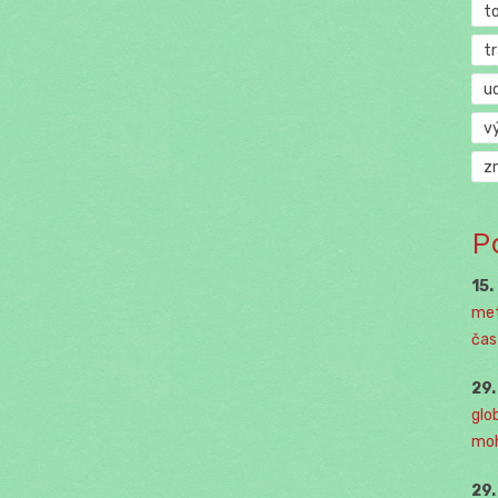
t
t
u
v
z
P
15.
met
čast
29
glo
moh
29