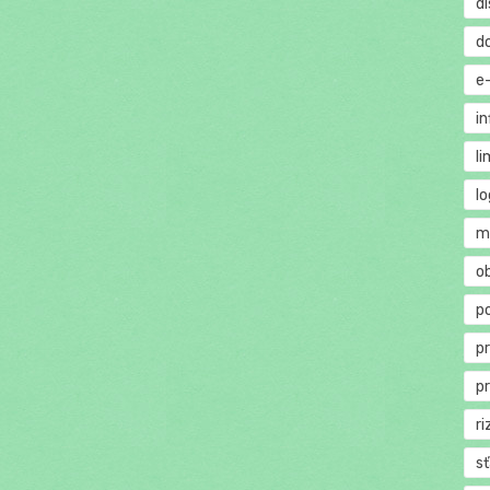
di
d
e
in
li
lo
m
o
p
p
p
ri
s