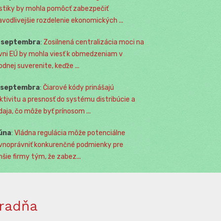
istiky by mohla pomôcť zabezpečiť
avodlivejšie rozdelenie ekonomických ...
. septembra
:
Zosilnená centralizácia moci na
vni EÚ by mohla viesť k obmedzeniam v
odnej suverenite, keďže ...
. septembra
:
Čiarové kódy prinášajú
ktivitu a presnosť do systému distribúcie a
daja, čo môže byť prínosom ...
júna
:
Vládna regulácia môže potenciálne
vnoprávniť konkurenčné podmienky pre
šie firmy tým, že zabez...
radňa