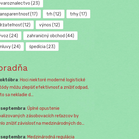
ovaroznalectvo
(23)
ransparentnosť
(17)
trh
(12)
trhy
(17)
držateľnosť
(12)
výnos
(12)
ývoz
(24)
zahraničný obchod
(44)
mluvy
(24)
špedícia
(23)
oradňa
 októbra
:
Hoci niektoré moderné logistické
ódy môžu zlepšiť efektívnosť a znížiť odpad,
o sa nekladie d...
. septembra
:
Úplné opustenie
balizovaných zásobovacích reťazcov by
lo znížiť závislosť na medzinárodných do...
. septembra
:
Medzinárodná regulácia