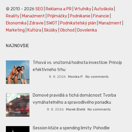
© 2010 - 2026
SEO
|
Reklama a PR
|
Vrtuľníky
|
Autoškola
|
Reality
|
Manažment
|
Prijímáčky
|
Podnikanie
|
Financie
|
Ekonomika
|
Zdravie
|
SWOT
|
Podnikateľský plán
|
Manažment
|
Marketing
|
Kultúra
|
Skúšky
|
Obchod
|
Dovolenka
NAJNOVŠIE
Trhová vs. vnútorná hodnota investície: Princíp
efektívneho trhu
8. 8. 2026
Monika P.
No comments
Domové pravidlá a tichá domácnosť: Tvorba
vymáhateľného a spravodlivého poriadku
8. 8. 2026
Marek Bielik
No comments
Session kľúče a spending limity: Pohodlie