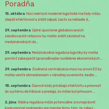
Poradňa
15. októbra
:
Hoci niektoré moderné logistické metódy môžu
zlepšiť efektívnosť a znížiť odpad, často sa nekladie d...
29. septembra
:
Úplné opustenie globalizovaných
zásobovacích reťazcov by mohlo znížiť závislosť na
medzinárodných do...
29. septembra
:
Medzinárodná regulácia logistiky by mohla
pomôcť zabezpečiť spravodlivejšie rozdelenie ekonomických ...
29. septembra
:
Zosilnená centralizácia moci na úrovni EÚ by
mohla viesť k obmedzeniam v národnej suverenite, keďže ...
18. septembra
:
Čiarové kódy prinášajú efektivitu a presnosť
do systému distribúcie a predaja, čo môže byť prínosom ...
2. júna
:
Vládna regulácia môže potenciálne zrovnoprávniť
konkurenčné podmienky pre menšie firmy tým, že zabez...