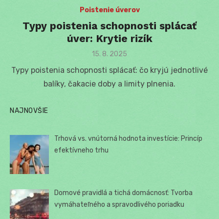
Poistenie úverov
Typy poistenia schopnosti splácať
úver: Krytie rizík
Posted
15. 8. 2025
on
Typy poistenia schopnosti splácať: čo kryjú jednotlivé
balíky, čakacie doby a limity plnenia.
NAJNOVŠIE
Trhová vs. vnútorná hodnota investície: Princíp
efektívneho trhu
Domové pravidlá a tichá domácnosť: Tvorba
vymáhateľného a spravodlivého poriadku