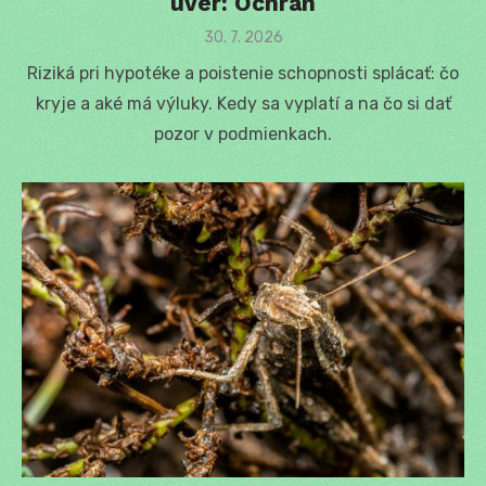
úver: Ochran
Posted
30. 7. 2026
on
Riziká pri hypotéke a poistenie schopnosti splácať: čo
kryje a aké má výluky. Kedy sa vyplatí a na čo si dať
pozor v podmienkach.