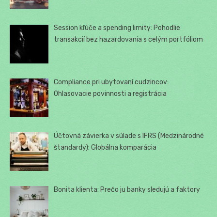
Session kľúče a spending limity: Pohodlie
transakcií bez hazardovania s celým portfóliom
Compliance pri ubytovaní cudzincov:
Ohlasovacie povinnosti a registrácia
Účtovná závierka v súlade s IFRS (Medzinárodné
štandardy): Globálna komparácia
Bonita klienta: Prečo ju banky sledujú a faktory