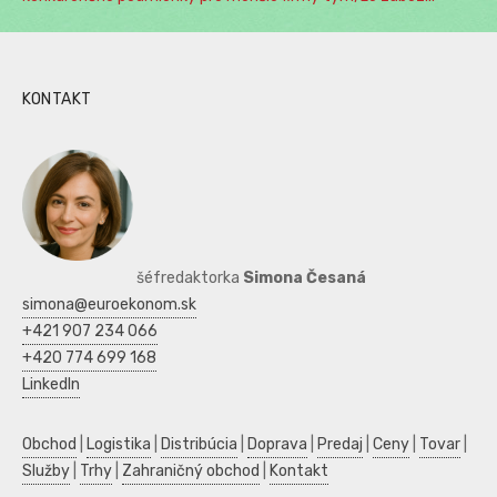
KONTAKT
šéfredaktorka
Simona Česaná
simona@euroekonom.sk
+421 907 234 066
+420 774 699 168
LinkedIn
Obchod
|
Logistika
|
Distribúcia
|
Doprava
|
Predaj
|
Ceny
|
Tovar
|
Služby
|
Trhy
|
Zahraničný obchod
|
Kontakt