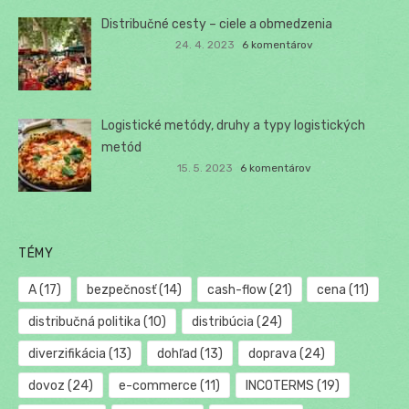
Distribučné cesty – ciele a obmedzenia
24. 4. 2023
6 komentárov
Logistické metódy, druhy a typy logistických
metód
15. 5. 2023
6 komentárov
TÉMY
A
(17)
bezpečnosť
(14)
cash-flow
(21)
cena
(11)
distribučná politika
(10)
distribúcia
(24)
diverzifikácia
(13)
dohľad
(13)
doprava
(24)
dovoz
(24)
e-commerce
(11)
INCOTERMS
(19)