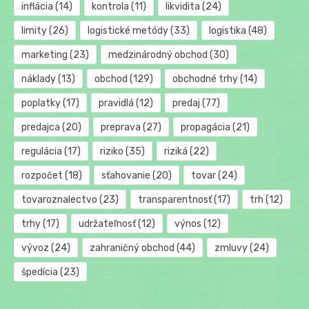
inflácia
(14)
kontrola
(11)
likvidita
(24)
limity
(26)
logistické metódy
(33)
logistika
(48)
marketing
(23)
medzinárodný obchod
(30)
náklady
(13)
obchod
(129)
obchodné trhy
(14)
poplatky
(17)
pravidlá
(12)
predaj
(77)
predajca
(20)
preprava
(27)
propagácia
(21)
regulácia
(17)
riziko
(35)
riziká
(22)
rozpočet
(18)
sťahovanie
(20)
tovar
(24)
tovaroznalectvo
(23)
transparentnosť
(17)
trh
(12)
trhy
(17)
udržateľnosť
(12)
výnos
(12)
vývoz
(24)
zahraničný obchod
(44)
zmluvy
(24)
špedícia
(23)