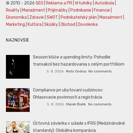
© 2010 - 2026
SEO
|
Reklama a PR
|
Vrtuľníky
|
Autoškola
|
Reality
|
Manažment
|
Prijímáčky
|
Podnikanie
|
Financie
|
Ekonomika
|
Zdravie
|
SWOT
|
Podnikateľský plán
|
Manažment
|
Marketing
|
Kultúra
|
Skúšky
|
Obchod
|
Dovolenka
NAJNOVŠIE
Session kľúče a spending limity: Pohodlie
transakcií bez hazardovania s celým portfóliom
5. 8. 2026
Mato Ondrus
No comments
Compliance pri ubytovaní cudzincov:
Ohlasovacie povinnosti a registrácia
5. 8. 2026
Marek Bielik
No comments
Účtovná závierka v súlade s IFRS (Medzinárodné
štandardy): Globálna komparácia