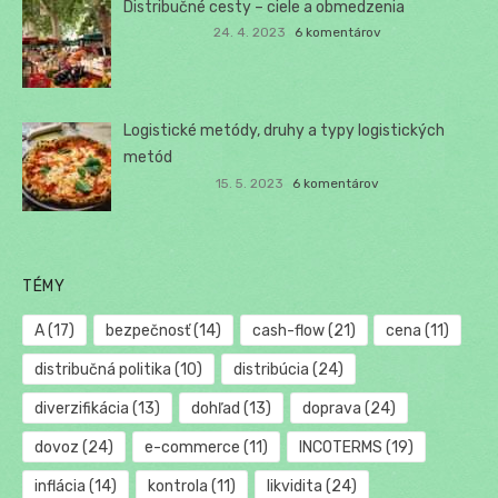
Distribučné cesty – ciele a obmedzenia
24. 4. 2023
6 komentárov
Logistické metódy, druhy a typy logistických
metód
15. 5. 2023
6 komentárov
TÉMY
A
(17)
bezpečnosť
(14)
cash-flow
(21)
cena
(11)
distribučná politika
(10)
distribúcia
(24)
diverzifikácia
(13)
dohľad
(13)
doprava
(24)
dovoz
(24)
e-commerce
(11)
INCOTERMS
(19)
inflácia
(14)
kontrola
(11)
likvidita
(24)