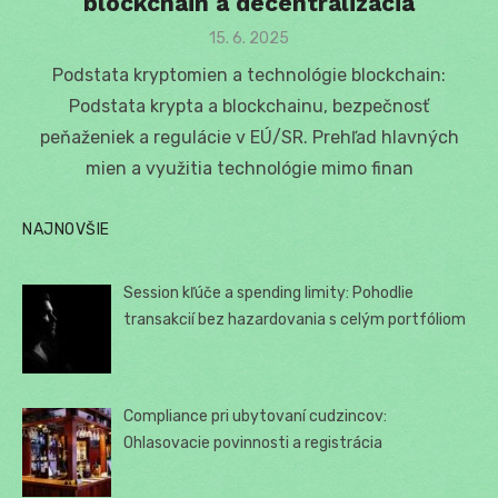
blockchain a decentralizácia
Posted
15. 6. 2025
on
Podstata kryptomien a technológie blockchain:
Podstata krypta a blockchainu, bezpečnosť
peňaženiek a regulácie v EÚ/SR. Prehľad hlavných
mien a využitia technológie mimo finan
NAJNOVŠIE
Session kľúče a spending limity: Pohodlie
transakcií bez hazardovania s celým portfóliom
Compliance pri ubytovaní cudzincov:
Ohlasovacie povinnosti a registrácia