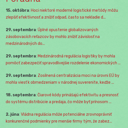
15. októbra
:
Hoci niektoré moderné logistické metódy môžu
zlepšiť efektívnosť a znížiť odpad, často sa nekladie d...
29. septembra
:
Úplné opustenie globalizovaných
zásobovacích reťazcov by mohlo znížiť závislosť na
medzinárodných do...
29. septembra
:
Medzinárodná regulácia logistiky by mohla
pomôcť zabezpečiť spravodlivejšie rozdelenie ekonomických ...
29. septembra
:
Zosilnená centralizácia moci na úrovni EÚ by
mohla viesť k obmedzeniam v národnej suverenite, keďže ...
18. septembra
:
Čiarové kódy prinášajú efektivitu a presnosť
do systému distribúcie a predaja, čo môže byť prínosom ...
2. júna
:
Vládna regulácia môže potenciálne zrovnoprávniť
konkurenčné podmienky pre menšie firmy tým, že zabez...