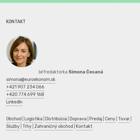
KONTAKT
šéfredaktorka
Simona Česaná
simona@euroekonom.sk
+421 907 234 066
+420 774 699 168
LinkedIn
Obchod
|
Logistika
|
Distribúcia
|
Doprava
|
Predaj
|
Ceny
|
Tovar
|
Služby
|
Trhy
|
Zahraničný obchod
|
Kontakt