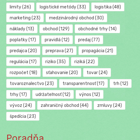
limity
(26)
logistické metódy
(33)
logistika
(48)
marketing
(23)
medzinárodný obchod
(30)
náklady
(13)
obchod
(129)
obchodné trhy
(14)
poplatky
(17)
pravidlá
(12)
predaj
(77)
predajca
(20)
preprava
(27)
propagácia
(21)
regulácia
(17)
riziko
(35)
riziká
(22)
rozpočet
(18)
sťahovanie
(20)
tovar
(24)
tovaroznalectvo
(23)
transparentnosť
(17)
trh
(12)
trhy
(17)
udržateľnosť
(12)
výnos
(12)
vývoz
(24)
zahraničný obchod
(44)
zmluvy
(24)
špedícia
(23)
Poradňa