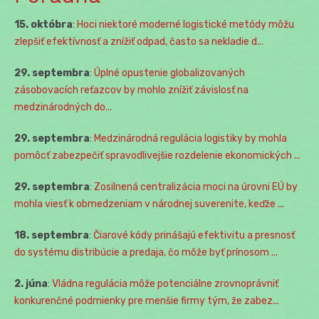
15. októbra
:
Hoci niektoré moderné logistické metódy môžu
zlepšiť efektívnosť a znížiť odpad, často sa nekladie d...
29. septembra
:
Úplné opustenie globalizovaných
zásobovacích reťazcov by mohlo znížiť závislosť na
medzinárodných do...
29. septembra
:
Medzinárodná regulácia logistiky by mohla
pomôcť zabezpečiť spravodlivejšie rozdelenie ekonomických ...
29. septembra
:
Zosilnená centralizácia moci na úrovni EÚ by
mohla viesť k obmedzeniam v národnej suverenite, keďže ...
18. septembra
:
Čiarové kódy prinášajú efektivitu a presnosť
do systému distribúcie a predaja, čo môže byť prínosom ...
2. júna
:
Vládna regulácia môže potenciálne zrovnoprávniť
konkurenčné podmienky pre menšie firmy tým, že zabez...