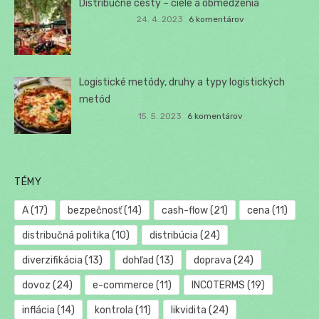
Distribučné cesty – ciele a obmedzenia
24. 4. 2023
6 komentárov
Logistické metódy, druhy a typy logistických
metód
15. 5. 2023
6 komentárov
TÉMY
A
(17)
bezpečnosť
(14)
cash-flow
(21)
cena
(11)
distribučná politika
(10)
distribúcia
(24)
diverzifikácia
(13)
dohľad
(13)
doprava
(24)
dovoz
(24)
e-commerce
(11)
INCOTERMS
(19)
inflácia
(14)
kontrola
(11)
likvidita
(24)