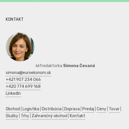
KONTAKT
šéfredaktorka
Simona Česaná
simona@euroekonom.sk
+421 907 234 066
+420 774 699 168
LinkedIn
Obchod
|
Logistika
|
Distribúcia
|
Doprava
|
Predaj
|
Ceny
|
Tovar
|
Služby
|
Trhy
|
Zahraničný obchod
|
Kontakt