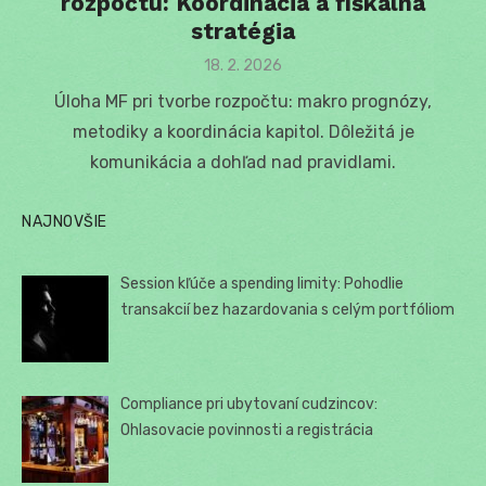
rozpočtu: Koordinácia a fiškálna
stratégia
Posted
18. 2. 2026
on
Úloha MF pri tvorbe rozpočtu: makro prognózy,
metodiky a koordinácia kapitol. Dôležitá je
komunikácia a dohľad nad pravidlami.
NAJNOVŠIE
Session kľúče a spending limity: Pohodlie
transakcií bez hazardovania s celým portfóliom
Compliance pri ubytovaní cudzincov:
Ohlasovacie povinnosti a registrácia