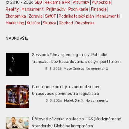
© 2010 - 2026
SEO
|
Reklama a PR
|
Vrtuľníky
|
Autoškola
|
Reality
|
Manažment
|
Prijímáčky
|
Podnikanie
|
Financie
|
Ekonomika
|
Zdravie
|
SWOT
|
Podnikateľský plán
|
Manažment
|
Marketing
|
Kultúra
|
Skúšky
|
Obchod
|
Dovolenka
NAJNOVŠIE
Session kľúče a spending limity: Pohodlie
transakcií bez hazardovania s celým portfóliom
5. 8. 2026
Mato Ondrus
No comments
Compliance pri ubytovaní cudzincov:
Ohlasovacie povinnosti a registrácia
5. 8. 2026
Marek Bielik
No comments
Účtovná závierka v súlade s IFRS (Medzinárodné
štandardy): Globálna komparácia