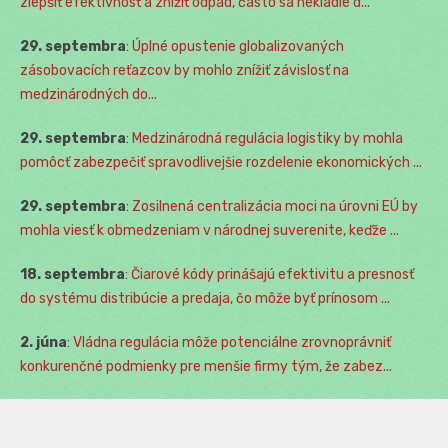
zlepšiť efektívnosť a znížiť odpad, často sa nekladie d...
29. septembra
:
Úplné opustenie globalizovaných
zásobovacích reťazcov by mohlo znížiť závislosť na
medzinárodných do...
29. septembra
:
Medzinárodná regulácia logistiky by mohla
pomôcť zabezpečiť spravodlivejšie rozdelenie ekonomických ...
29. septembra
:
Zosilnená centralizácia moci na úrovni EÚ by
mohla viesť k obmedzeniam v národnej suverenite, keďže ...
18. septembra
:
Čiarové kódy prinášajú efektivitu a presnosť
do systému distribúcie a predaja, čo môže byť prínosom ...
2. júna
:
Vládna regulácia môže potenciálne zrovnoprávniť
konkurenčné podmienky pre menšie firmy tým, že zabez...