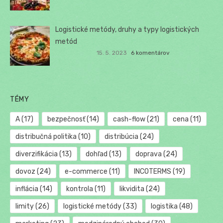
Logistické metódy, druhy a typy logistických
metód
15. 5. 2023
6 komentárov
TÉMY
A
(17)
bezpečnosť
(14)
cash-flow
(21)
cena
(11)
distribučná politika
(10)
distribúcia
(24)
diverzifikácia
(13)
dohľad
(13)
doprava
(24)
dovoz
(24)
e-commerce
(11)
INCOTERMS
(19)
inflácia
(14)
kontrola
(11)
likvidita
(24)
limity
(26)
logistické metódy
(33)
logistika
(48)