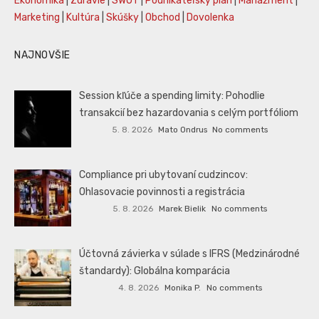
Ekonomika
|
Zdravie
|
SWOT
|
Podnikateľský plán
|
Manažment
|
Marketing
|
Kultúra
|
Skúšky
|
Obchod
|
Dovolenka
NAJNOVŠIE
Session kľúče a spending limity: Pohodlie
transakcií bez hazardovania s celým portfóliom
5. 8. 2026
Mato Ondrus
No comments
Compliance pri ubytovaní cudzincov:
Ohlasovacie povinnosti a registrácia
5. 8. 2026
Marek Bielik
No comments
Účtovná závierka v súlade s IFRS (Medzinárodné
štandardy): Globálna komparácia
4. 8. 2026
Monika P.
No comments