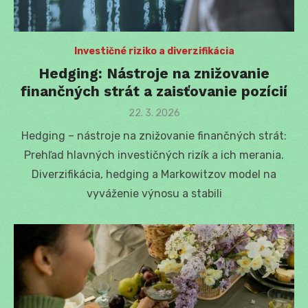
Investičné riziko a diverzifikácia
Hedging: Nástroje na znižovanie
finančných strát a zaisťovanie pozícií
Posted
22. 3. 2026
on
Hedging – nástroje na znižovanie finančných strát:
Prehľad hlavných investičných rizík a ich merania.
Diverzifikácia, hedging a Markowitzov model na
vyváženie výnosu a stabili