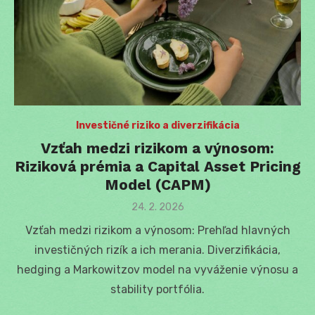
Investičné riziko a diverzifikácia
Vzťah medzi rizikom a výnosom:
Riziková prémia a Capital Asset Pricing
Model (CAPM)
Posted
24. 2. 2026
on
Vzťah medzi rizikom a výnosom: Prehľad hlavných
investičných rizík a ich merania. Diverzifikácia,
hedging a Markowitzov model na vyváženie výnosu a
stability portfólia.