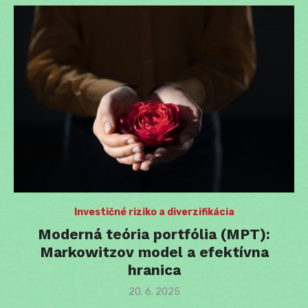
Investičné riziko a diverzifikácia
Moderná teória portfólia (MPT):
Markowitzov model a efektívna
hranica
Posted
20. 6. 2025
on