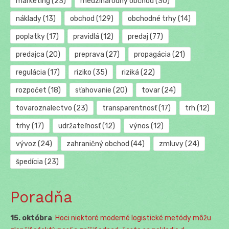
marketing
(23)
medzinárodný obchod
(30)
náklady
(13)
obchod
(129)
obchodné trhy
(14)
poplatky
(17)
pravidlá
(12)
predaj
(77)
predajca
(20)
preprava
(27)
propagácia
(21)
regulácia
(17)
riziko
(35)
riziká
(22)
rozpočet
(18)
sťahovanie
(20)
tovar
(24)
tovaroznalectvo
(23)
transparentnosť
(17)
trh
(12)
trhy
(17)
udržateľnosť
(12)
výnos
(12)
vývoz
(24)
zahraničný obchod
(44)
zmluvy
(24)
špedícia
(23)
Poradňa
15. októbra
:
Hoci niektoré moderné logistické metódy môžu