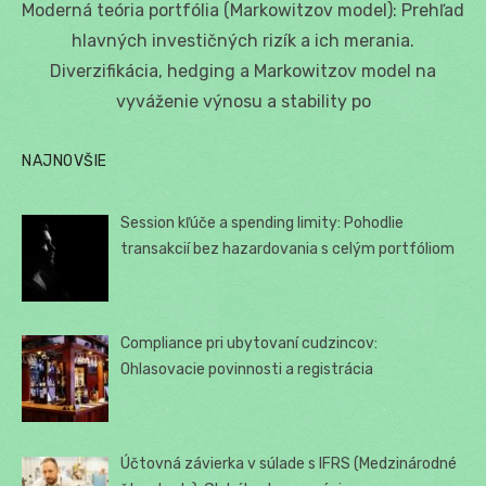
Moderná teória portfólia (Markowitzov model): Prehľad
hlavných investičných rizík a ich merania.
Diverzifikácia, hedging a Markowitzov model na
vyváženie výnosu a stability po
NAJNOVŠIE
Session kľúče a spending limity: Pohodlie
transakcií bez hazardovania s celým portfóliom
Compliance pri ubytovaní cudzincov:
Ohlasovacie povinnosti a registrácia
Účtovná závierka v súlade s IFRS (Medzinárodné