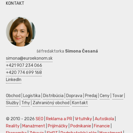
KONTAKT
šéfredaktorka
Simona Česaná
simona@euroekonom.sk
+421 907 234 066
+420 774 699 168
LinkedIn
Obchod
|
Logistika
|
Distribúcia
|
Doprava
|
Predaj
|
Ceny
|
Tovar
|
Služby
|
Trhy
|
Zahraničný obchod
|
Kontakt
© 2010 - 2026
SEO
|
Reklama a PR
|
Vrtuľníky
|
Autoškola
|
Reality
|
Manažment
|
Prijímáčky
|
Podnikanie
|
Financie
|