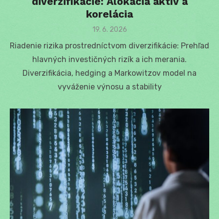
diverzifikácie: Alokácia aktív a
korelácia
Posted
19. 6. 2026
on
Riadenie rizika prostredníctvom diverzifikácie: Prehľad
hlavných investičných rizík a ich merania.
Diverzifikácia, hedging a Markowitzov model na
vyváženie výnosu a stability