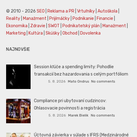
© 2010 - 2026
SEO
|
Reklama a PR
|
Vrtuľníky
|
Autoškola
|
Reality
|
Manažment
|
Prijímáčky
|
Podnikanie
|
Financie
|
Ekonomika
|
Zdravie
|
SWOT
|
Podnikateľský plán
|
Manažment
|
Marketing
|
Kultúra
|
Skúšky
|
Obchod
|
Dovolenka
NAJNOVŠIE
Session kľúče a spending limity: Pohodlie
transakcií bez hazardovania s celým portfóliom
5. 8. 2026
Mato Ondrus
No comments
Compliance pri ubytovaní cudzincov:
Ohlasovacie povinnosti a registrácia
5. 8. 2026
Marek Bielik
No comments
Účtovná závierka v súlade s IFRS (Medzinárodné