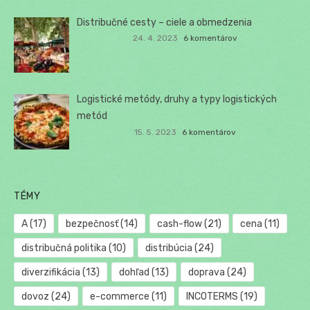
Distribučné cesty – ciele a obmedzenia
24. 4. 2023
6 komentárov
Logistické metódy, druhy a typy logistických
metód
15. 5. 2023
6 komentárov
TÉMY
A
(17)
bezpečnosť
(14)
cash-flow
(21)
cena
(11)
distribučná politika
(10)
distribúcia
(24)
diverzifikácia
(13)
dohľad
(13)
doprava
(24)
dovoz
(24)
e-commerce
(11)
INCOTERMS
(19)