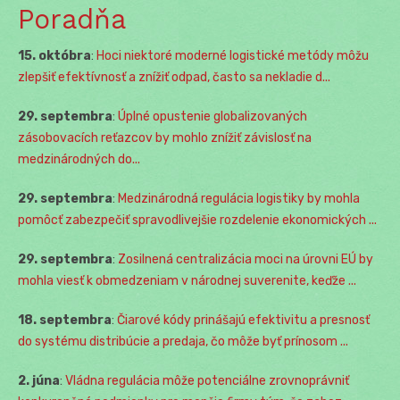
Poradňa
15. októbra
:
Hoci niektoré moderné logistické metódy môžu
zlepšiť efektívnosť a znížiť odpad, často sa nekladie d...
29. septembra
:
Úplné opustenie globalizovaných
zásobovacích reťazcov by mohlo znížiť závislosť na
medzinárodných do...
29. septembra
:
Medzinárodná regulácia logistiky by mohla
pomôcť zabezpečiť spravodlivejšie rozdelenie ekonomických ...
29. septembra
:
Zosilnená centralizácia moci na úrovni EÚ by
mohla viesť k obmedzeniam v národnej suverenite, keďže ...
18. septembra
:
Čiarové kódy prinášajú efektivitu a presnosť
do systému distribúcie a predaja, čo môže byť prínosom ...
2. júna
:
Vládna regulácia môže potenciálne zrovnoprávniť