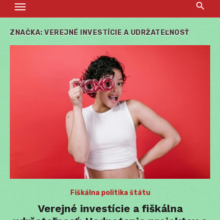
ZNAČKA:
VEREJNÉ INVESTÍCIE A UDRŽATEĽNOSŤ
Fiškálna politika štátu
Verejné investície a fiškálna