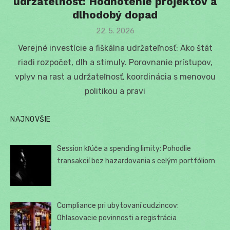
udržateľnosť: Hodnotenie projektov a
dlhodobý dopad
Posted
22. 5. 2026
on
Verejné investície a fiškálna udržateľnosť: Ako štát
riadi rozpočet, dlh a stimuly. Porovnanie prístupov,
vplyv na rast a udržateľnosť, koordinácia s menovou
politikou a pravi
NAJNOVŠIE
Session kľúče a spending limity: Pohodlie
transakcií bez hazardovania s celým portfóliom
Compliance pri ubytovaní cudzincov:
Ohlasovacie povinnosti a registrácia