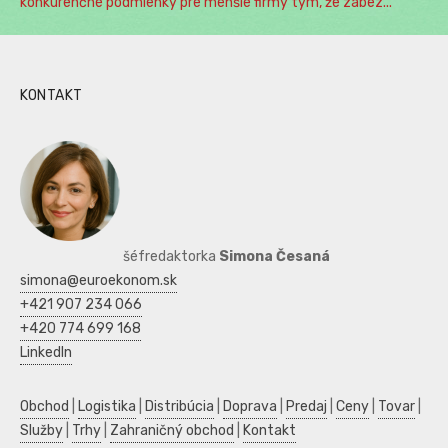
konkurenčné podmienky pre menšie firmy tým, že zabez...
KONTAKT
šéfredaktorka
Simona Česaná
simona@euroekonom.sk
+421 907 234 066
+420 774 699 168
LinkedIn
Obchod
|
Logistika
|
Distribúcia
|
Doprava
|
Predaj
|
Ceny
|
Tovar
|
Služby
|
Trhy
|
Zahraničný obchod
|
Kontakt