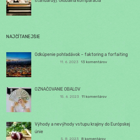
štandardy): Globálna komparácia
NAJČÍTANEJŠIE
Odkúpenie pohľadávok – faktoring a forfaiting
11. 6. 2023
13 komentárov
OZNAČOVANIE OBALOV
15. 6. 2023
11 komentárov
Výhody a nevýhody vstupu krajiny do Európskej
únie
5. 8. 2023
8 komentárov