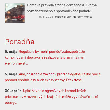
Domové pravidlá a tichá domácnosť: Tvorba
vymáhateľného a spravodlivého poriadku
8. 8. 2026
Marek Bielik
No comments
Poradňa
5. mája
:
Regulácie by mohli pomôcť zabezpečiť, že
kombinovaná doprava je realizovaná s minimálnym
environment...
5. mája
:
Áno, posilnenie zákonov proti nelegálnej ťažbe môže
pomôcť chrániť lesy a ich ekosystémy. Efektívne ...
30. apríla
:
Uplatňovanie agresívnych komoditných
prieskumov v rozvojových krajinách môže vyvolávať etické
obavy,...