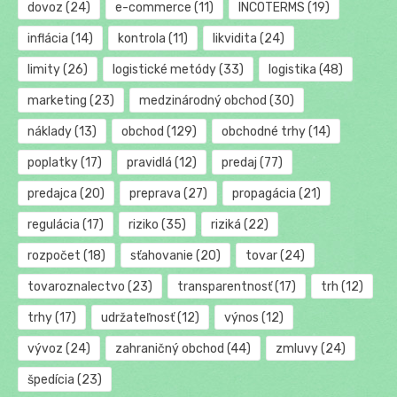
dovoz
(24)
e-commerce
(11)
INCOTERMS
(19)
inflácia
(14)
kontrola
(11)
likvidita
(24)
limity
(26)
logistické metódy
(33)
logistika
(48)
marketing
(23)
medzinárodný obchod
(30)
náklady
(13)
obchod
(129)
obchodné trhy
(14)
poplatky
(17)
pravidlá
(12)
predaj
(77)
predajca
(20)
preprava
(27)
propagácia
(21)
regulácia
(17)
riziko
(35)
riziká
(22)
rozpočet
(18)
sťahovanie
(20)
tovar
(24)
tovaroznalectvo
(23)
transparentnosť
(17)
trh
(12)
trhy
(17)
udržateľnosť
(12)
výnos
(12)
vývoz
(24)
zahraničný obchod
(44)
zmluvy
(24)
špedícia
(23)