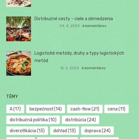
Distribučné cesty – ciele a obmedzenia
24. 4. 2023
6 komentárov
Logistické metódy, druhy a typy logistických
metód
15. 5. 2023
6 komentárov
TÉMY
A
(17)
bezpečnosť
(14)
cash-flow
(21)
cena
(11)
distribučná politika
(10)
distribúcia
(24)
diverzifikácia
(13)
dohľad
(13)
doprava
(24)