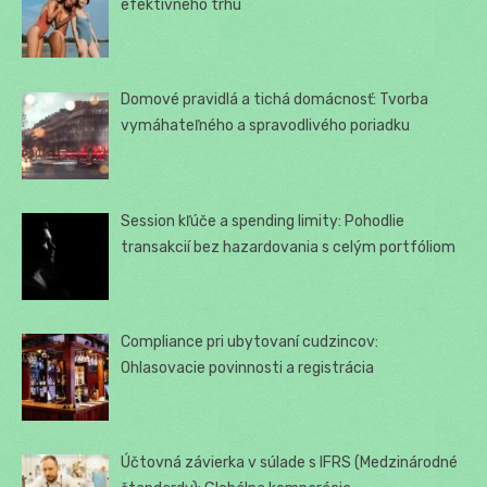
efektívneho trhu
Domové pravidlá a tichá domácnosť: Tvorba
vymáhateľného a spravodlivého poriadku
Session kľúče a spending limity: Pohodlie
transakcií bez hazardovania s celým portfóliom
Compliance pri ubytovaní cudzincov:
Ohlasovacie povinnosti a registrácia
Účtovná závierka v súlade s IFRS (Medzinárodné