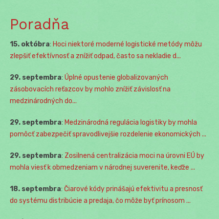
Poradňa
15. októbra
:
Hoci niektoré moderné logistické metódy môžu
zlepšiť efektívnosť a znížiť odpad, často sa nekladie d...
29. septembra
:
Úplné opustenie globalizovaných
zásobovacích reťazcov by mohlo znížiť závislosť na
medzinárodných do...
29. septembra
:
Medzinárodná regulácia logistiky by mohla
pomôcť zabezpečiť spravodlivejšie rozdelenie ekonomických ...
29. septembra
:
Zosilnená centralizácia moci na úrovni EÚ by
mohla viesť k obmedzeniam v národnej suverenite, keďže ...
18. septembra
:
Čiarové kódy prinášajú efektivitu a presnosť
do systému distribúcie a predaja, čo môže byť prínosom ...