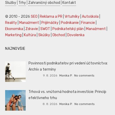
Služby
|
Trhy
|
Zahraničný obchod
|
Kontakt
© 2010 - 2026
SEO
|
Reklama a PR
|
Vrtuľníky
|
Autoškola
|
Reality
|
Manažment
|
Prijímáčky
|
Podnikanie
|
Financie
|
Ekonomika
|
Zdravie
|
SWOT
|
Podnikateľský plán
|
Manažment
|
Marketing
|
Kultúra
|
Skúšky
|
Obchod
|
Dovolenka
NAJNOVŠIE
Povinnosti podnikateľov pri vedení účtovníctva:
Archív a termíny
9. 8. 2026
Monika P.
No comments
Trhová vs. vnútorná hodnota investície: Princíp
efektívneho trhu
8. 8. 2026
Monika P.
No comments