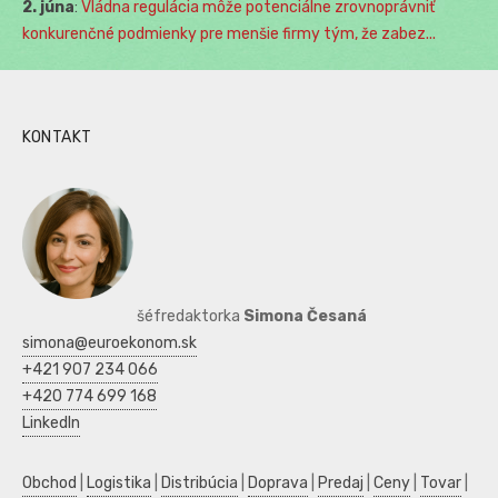
2. júna
:
Vládna regulácia môže potenciálne zrovnoprávniť
konkurenčné podmienky pre menšie firmy tým, že zabez...
KONTAKT
šéfredaktorka
Simona Česaná
simona@euroekonom.sk
+421 907 234 066
+420 774 699 168
LinkedIn
Obchod
|
Logistika
|
Distribúcia
|
Doprava
|
Predaj
|
Ceny
|
Tovar
|