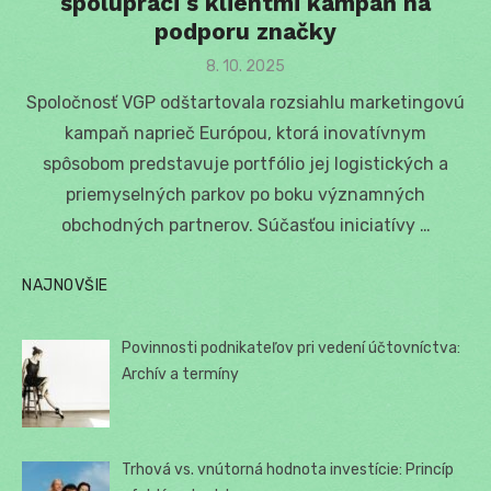
spolupráci s klientmi kampaň na
podporu značky
Posted
8. 10. 2025
on
Spoločnosť VGP odštartovala rozsiahlu marketingovú
kampaň naprieč Európou, ktorá inovatívnym
spôsobom predstavuje portfólio jej logistických a
priemyselných parkov po boku významných
obchodných partnerov. Súčasťou iniciatívy …
NAJNOVŠIE
Povinnosti podnikateľov pri vedení účtovníctva:
Archív a termíny
Trhová vs. vnútorná hodnota investície: Princíp