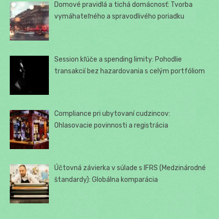
Domové pravidlá a tichá domácnosť: Tvorba
vymáhateľného a spravodlivého poriadku
Session kľúče a spending limity: Pohodlie
transakcií bez hazardovania s celým portfóliom
Compliance pri ubytovaní cudzincov:
Ohlasovacie povinnosti a registrácia
Účtovná závierka v súlade s IFRS (Medzinárodné
štandardy): Globálna komparácia