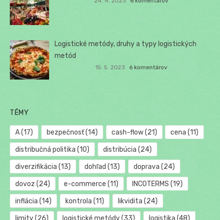
24. 4. 2023
6 komentárov
Logistické metódy, druhy a typy logistických
metód
15. 5. 2023
6 komentárov
TÉMY
A
(17)
bezpečnosť
(14)
cash-flow
(21)
cena
(11)
distribučná politika
(10)
distribúcia
(24)
diverzifikácia
(13)
dohľad
(13)
doprava
(24)
dovoz
(24)
e-commerce
(11)
INCOTERMS
(19)
inflácia
(14)
kontrola
(11)
likvidita
(24)
limity
(26)
logistické metódy
(33)
logistika
(48)