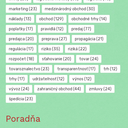
marketing
(23)
medzinárodný obchod
(30)
náklady
(13)
obchod
(129)
obchodné trhy
(14)
poplatky
(17)
pravidlá
(12)
predaj
(77)
predajca
(20)
preprava
(27)
propagácia
(21)
regulácia
(17)
riziko
(35)
riziká
(22)
rozpočet
(18)
sťahovanie
(20)
tovar
(24)
tovaroznalectvo
(23)
transparentnosť
(17)
trh
(12)
trhy
(17)
udržateľnosť
(12)
výnos
(12)
vývoz
(24)
zahraničný obchod
(44)
zmluvy
(24)
špedícia
(23)
Poradňa