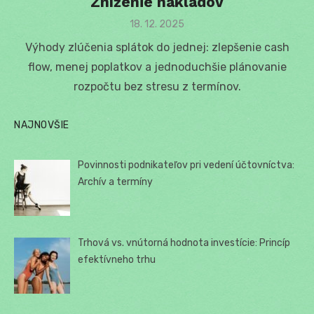
Zníženie nákladov
Posted
18. 12. 2025
on
Výhody zlúčenia splátok do jednej: zlepšenie cash
flow, menej poplatkov a jednoduchšie plánovanie
rozpočtu bez stresu z termínov.
NAJNOVŠIE
Povinnosti podnikateľov pri vedení účtovníctva:
Archív a termíny
Trhová vs. vnútorná hodnota investície: Princíp
efektívneho trhu