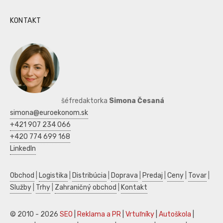
KONTAKT
šéfredaktorka
Simona Česaná
simona@euroekonom.sk
+421 907 234 066
+420 774 699 168
LinkedIn
Obchod
|
Logistika
|
Distribúcia
|
Doprava
|
Predaj
|
Ceny
|
Tovar
|
Služby
|
Trhy
|
Zahraničný obchod
|
Kontakt
© 2010 - 2026
SEO
|
Reklama a PR
|
Vrtuľníky
|
Autoškola
|