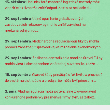
15. októbra
:
Hoci niektoré moderné logistické metódy môžu
zlepšiť efektívnosť a znížiť odpad, často sa nekladie d...
29. septembra
:
Úplné opustenie globalizovaných
zásobovacích reťazcov by mohlo znížiť závislosť na
medzinárodných do...
29. septembra
:
Medzinárodná regulácia logistiky by mohla
pomôcť zabezpečiť spravodlivejšie rozdelenie ekonomických ...
29. septembra
:
Zosilnená centralizácia moci na úrovni EÚ by
mohla viesť k obmedzeniam v národnej suverenite, keďže ...
18. septembra
:
Čiarové kódy prinášajú efektivitu a presnosť
do systému distribúcie a predaja, čo môže byť prínosom ...
2. júna
:
Vládna regulácia môže potenciálne zrovnoprávniť
konkurenčné podmienky pre menšie firmy tým, že zabez...