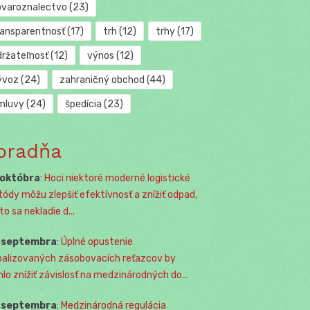
ovaroznalectvo
(23)
ransparentnosť
(17)
trh
(12)
trhy
(17)
držateľnosť
(12)
výnos
(12)
ývoz
(24)
zahraničný obchod
(44)
mluvy
(24)
špedícia
(23)
oradňa
 októbra
:
Hoci niektoré moderné logistické
ódy môžu zlepšiť efektívnosť a znížiť odpad,
o sa nekladie d...
. septembra
:
Úplné opustenie
balizovaných zásobovacích reťazcov by
lo znížiť závislosť na medzinárodných do...
. septembra
:
Medzinárodná regulácia