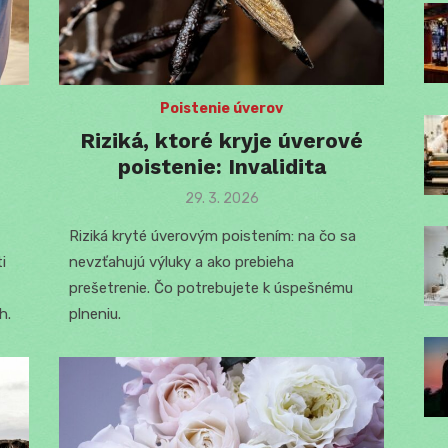
Poistenie úverov
Riziká, ktoré kryje úverové
poistenie: Invalidita
Posted
29. 3. 2026
on
Riziká kryté úverovým poistením: na čo sa
i
nevzťahujú výluky a ako prebieha
prešetrenie. Čo potrebujete k úspešnému
h.
plneniu.