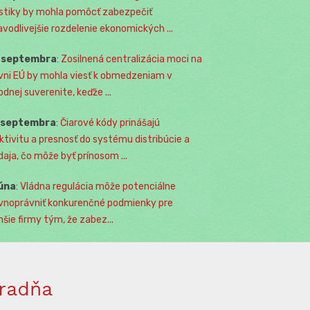
istiky by mohla pomôcť zabezpečiť
avodlivejšie rozdelenie ekonomických ...
. septembra
:
Zosilnená centralizácia moci na
vni EÚ by mohla viesť k obmedzeniam v
odnej suverenite, keďže ...
. septembra
:
Čiarové kódy prinášajú
ktivitu a presnosť do systému distribúcie a
daja, čo môže byť prínosom ...
júna
:
Vládna regulácia môže potenciálne
vnoprávniť konkurenčné podmienky pre
šie firmy tým, že zabez...
radňa