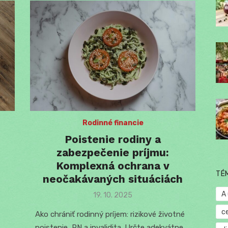
Rodinné financie
é
Poistenie rodiny a
zabezpečenie príjmu:
Komplexná ochrana v
TÉ
neočakávaných situáciách
A
Posted
19. 10. 2025
on
c
Ako chrániť rodinný príjem: rizikové životné
poistenie, PN a invalidita. Určte adekvátne