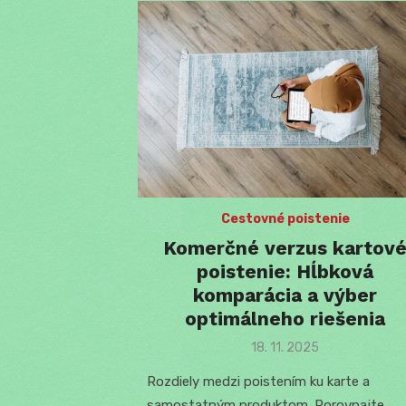
Cestovné poistenie
Komerčné verzus kartov
poistenie: Hĺbková
komparácia a výber
optimálneho riešenia
Posted
18. 11. 2025
on
Rozdiely medzi poistením ku karte a
samostatným produktom. Porovnajte