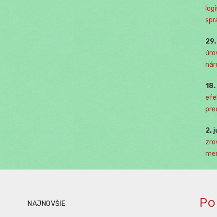
log
spr
29
úro
nár
18
efe
pre
2. 
zro
men
Po
NAJNOVŠIE