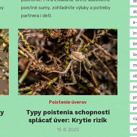
di
by
poistné sumy, zohľadnite výluky a potreby
d
partnera i detí.
e
in
li
lo
m
o
p
p
Poistenie úverov
p
ky
Typy poistenia schopnosti
splácať úver: Krytie rizík
ri
s
Posted
15. 8. 2025
on