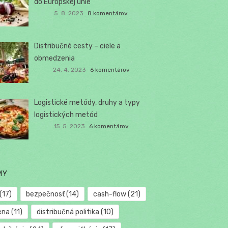
do Európskej únie
5. 8. 2023
8 komentárov
Distribučné cesty – ciele a
obmedzenia
24. 4. 2023
6 komentárov
Logistické metódy, druhy a typy
logistických metód
15. 5. 2023
6 komentárov
MY
(17)
bezpečnosť
(14)
cash-flow
(21)
ena
(11)
distribučná politika
(10)