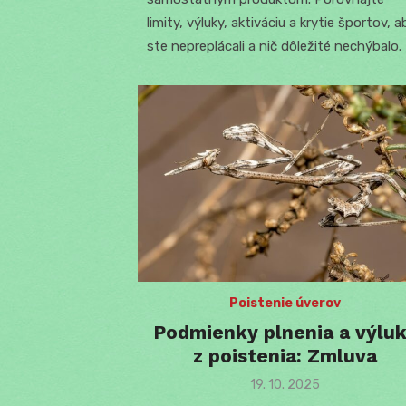
limity, výluky, aktiváciu a krytie športov, a
ste nepreplácali a nič dôležité nechýbalo.
Poistenie úverov
Podmienky plnenia a výlu
z poistenia: Zmluva
Posted
19. 10. 2025
on