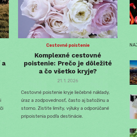
NA
Cestovné poistenie
Komplexné cestovné
 a
poistenie: Prečo je dôležité
a čo všetko kryje?
Posted
21. 1. 2026
on
Cestovné poistenie kryje liečebné náklady,
i
úraz a zodpovednosť, často aj batožinu a
či
storno. Zistite limity, výluky a odporúčané
pripoistenia podľa destinácie.