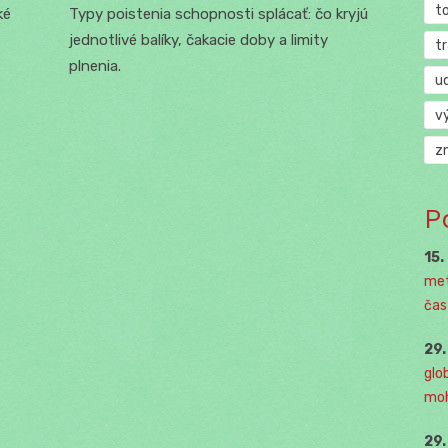
t
ké
Typy poistenia schopnosti splácať: čo kryjú
jednotlivé balíky, čakacie doby a limity
t
plnenia.
u
v
z
P
15.
met
čast
29
glo
moh
29