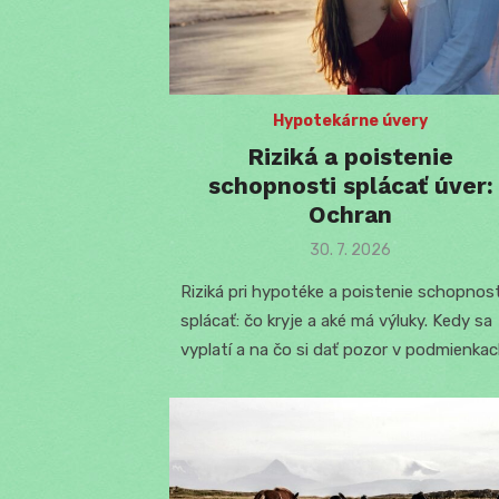
Hypotekárne úvery
Riziká a poistenie
schopnosti splácať úver:
Ochran
Posted
30. 7. 2026
on
Riziká pri hypotéke a poistenie schopnost
splácať: čo kryje a aké má výluky. Kedy sa
vyplatí a na čo si dať pozor v podmienkac