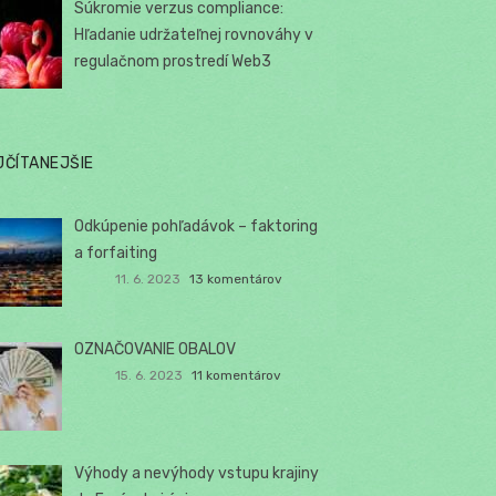
Súkromie verzus compliance:
Hľadanie udržateľnej rovnováhy v
regulačnom prostredí Web3
JČÍTANEJŠIE
Odkúpenie pohľadávok – faktoring
a forfaiting
11. 6. 2023
13 komentárov
OZNAČOVANIE OBALOV
15. 6. 2023
11 komentárov
Výhody a nevýhody vstupu krajiny