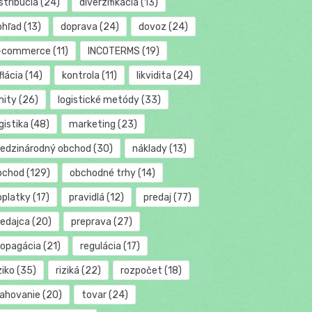
stribúcia
(24)
diverzifikácia
(13)
ohľad
(13)
doprava
(24)
dovoz
(24)
-commerce
(11)
INCOTERMS
(19)
flácia
(14)
kontrola
(11)
likvidita
(24)
mity
(26)
logistické metódy
(33)
gistika
(48)
marketing
(23)
edzinárodný obchod
(30)
náklady
(13)
bchod
(129)
obchodné trhy
(14)
oplatky
(17)
pravidlá
(12)
predaj
(77)
redajca
(20)
preprava
(27)
ropagácia
(21)
regulácia
(17)
ziko
(35)
riziká
(22)
rozpočet
(18)
ťahovanie
(20)
tovar
(24)