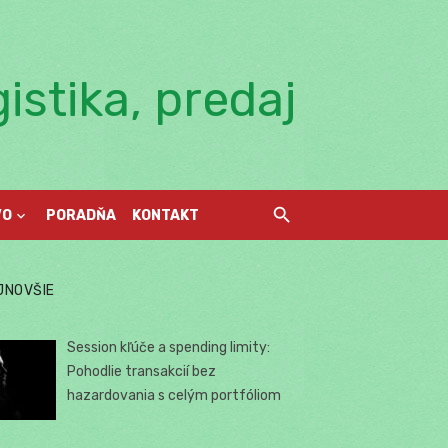
istika, predaj
VO
PORADŇA
KONTAKT
JNOVŠIE
Session kľúče a spending limity:
Pohodlie transakcií bez
hazardovania s celým portfóliom