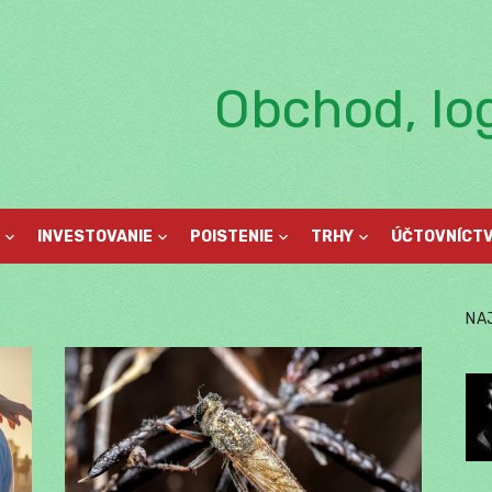
Obchod, log
INVESTOVANIE
POISTENIE
TRHY
ÚČTOVNÍCT
NA