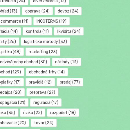
stribúcia
(24)
diverzifikácia
(13)
ohľad
(13)
doprava
(24)
dovoz
(24)
-commerce
(11)
INCOTERMS
(19)
flácia
(14)
kontrola
(11)
likvidita
(24)
mity
(26)
logistické metódy
(33)
gistika
(48)
marketing
(23)
edzinárodný obchod
(30)
náklady
(13)
bchod
(129)
obchodné trhy
(14)
oplatky
(17)
pravidlá
(12)
predaj
(77)
redajca
(20)
preprava
(27)
ropagácia
(21)
regulácia
(17)
ziko
(35)
riziká
(22)
rozpočet
(18)
ťahovanie
(20)
tovar
(24)