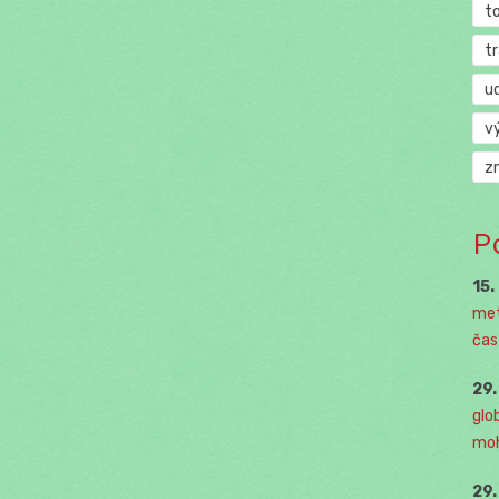
t
t
u
v
z
P
15.
met
čast
29
glo
moh
29