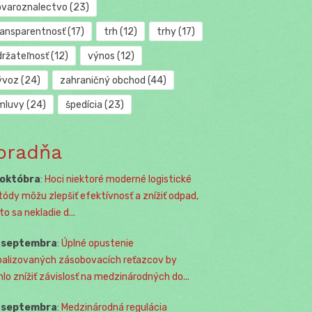
ovaroznalectvo
(23)
ransparentnosť
(17)
trh
(12)
trhy
(17)
držateľnosť
(12)
výnos
(12)
ývoz
(24)
zahraničný obchod
(44)
mluvy
(24)
špedícia
(23)
oradňa
 októbra
:
Hoci niektoré moderné logistické
ódy môžu zlepšiť efektívnosť a znížiť odpad,
o sa nekladie d...
. septembra
:
Úplné opustenie
balizovaných zásobovacích reťazcov by
lo znížiť závislosť na medzinárodných do...
. septembra
:
Medzinárodná regulácia