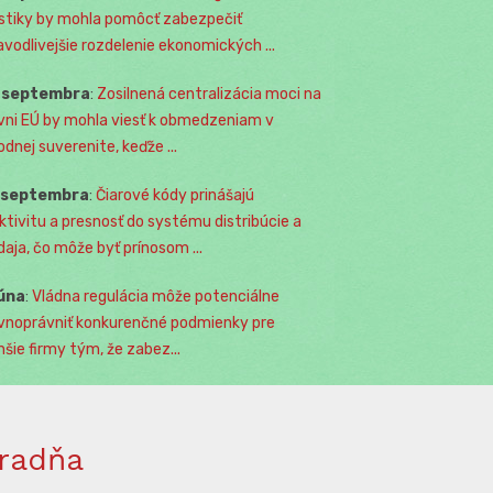
istiky by mohla pomôcť zabezpečiť
avodlivejšie rozdelenie ekonomických ...
. septembra
:
Zosilnená centralizácia moci na
vni EÚ by mohla viesť k obmedzeniam v
odnej suverenite, keďže ...
. septembra
:
Čiarové kódy prinášajú
ktivitu a presnosť do systému distribúcie a
daja, čo môže byť prínosom ...
júna
:
Vládna regulácia môže potenciálne
vnoprávniť konkurenčné podmienky pre
šie firmy tým, že zabez...
radňa