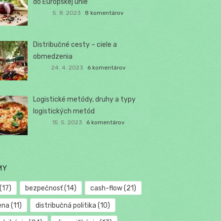
do Európskej únie
5. 8. 2023
8 komentárov
Distribučné cesty – ciele a
obmedzenia
24. 4. 2023
6 komentárov
Logistické metódy, druhy a typy
logistických metód
15. 5. 2023
6 komentárov
MY
(17)
bezpečnosť
(14)
cash-flow
(21)
ena
(11)
distribučná politika
(10)