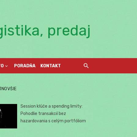
istika, predaj
VO
PORADŇA
KONTAKT
JNOVŠIE
Session kľúče a spending limity:
Pohodlie transakcií bez
hazardovania s celým portfóliom