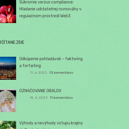
Súkromie verzus compliance:
Hľadanie udržateľnej rovnováhy v
regulačnom prostredí Web3
JČÍTANEJŠIE
Odkúpenie pohľadávok – faktoring
a forfaiting
11. 6. 2023
13 komentárov
OZNAČOVANIE OBALOV
15. 6. 2023
11 komentárov
Výhody a nevýhody vstupu krajiny