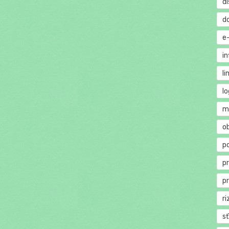
di
d
e
in
li
lo
m
o
p
p
p
ri
s