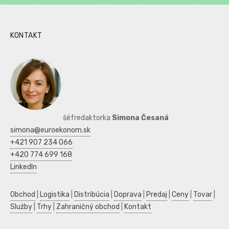
KONTAKT
šéfredaktorka
Simona Česaná
simona@euroekonom.sk
+421 907 234 066
+420 774 699 168
LinkedIn
Obchod
|
Logistika
|
Distribúcia
|
Doprava
|
Predaj
|
Ceny
|
Tovar
|
Služby
|
Trhy
|
Zahraničný obchod
|
Kontakt