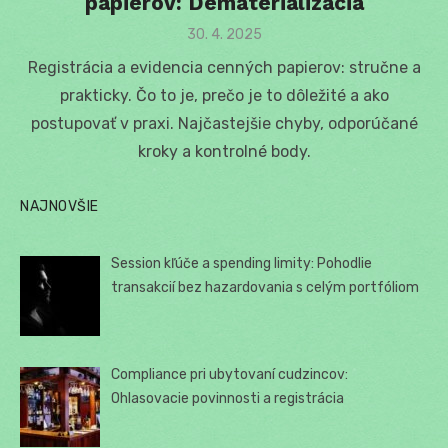
papierov: Dematerializácia
Posted
30. 4. 2025
on
Registrácia a evidencia cenných papierov: stručne a
prakticky. Čo to je, prečo je to dôležité a ako
postupovať v praxi. Najčastejšie chyby, odporúčané
kroky a kontrolné body.
NAJNOVŠIE
Session kľúče a spending limity: Pohodlie
transakcií bez hazardovania s celým portfóliom
Compliance pri ubytovaní cudzincov:
Ohlasovacie povinnosti a registrácia