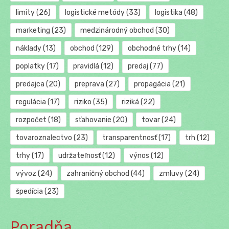
limity
(26)
logistické metódy
(33)
logistika
(48)
marketing
(23)
medzinárodný obchod
(30)
náklady
(13)
obchod
(129)
obchodné trhy
(14)
poplatky
(17)
pravidlá
(12)
predaj
(77)
predajca
(20)
preprava
(27)
propagácia
(21)
regulácia
(17)
riziko
(35)
riziká
(22)
rozpočet
(18)
sťahovanie
(20)
tovar
(24)
tovaroznalectvo
(23)
transparentnosť
(17)
trh
(12)
trhy
(17)
udržateľnosť
(12)
výnos
(12)
vývoz
(24)
zahraničný obchod
(44)
zmluvy
(24)
špedícia
(23)
Poradňa