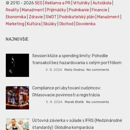
© 2010 - 2026
SEO
|
Reklama a PR
|
Vrtuľníky
|
Autoškola
|
Reality
|
Manažment
|
Prijímáčky
|
Podnikanie
|
Financie
|
Ekonomika
|
Zdravie
|
SWOT
|
Podnikateľský plán
|
Manažment
|
Marketing
|
Kultúra
|
Skúšky
|
Obchod
|
Dovolenka
NAJNOVŠIE
Session kľúče a spending limity: Pohodlie
transakcií bez hazardovania s celým portfóliom
5. 8. 2026
Mato Ondrus
No comments
Compliance pri ubytovaní cudzincov:
Ohlasovacie povinnosti a registrácia
5. 8. 2026
Marek Bielik
No comments
Účtovná závierka v súlade s IFRS (Medzinárodné
štandardy): Globálna komparácia