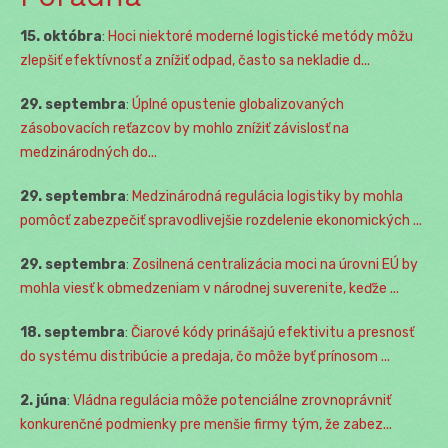
15. októbra
:
Hoci niektoré moderné logistické metódy môžu
zlepšiť efektívnosť a znížiť odpad, často sa nekladie d...
29. septembra
:
Úplné opustenie globalizovaných
zásobovacích reťazcov by mohlo znížiť závislosť na
medzinárodných do...
29. septembra
:
Medzinárodná regulácia logistiky by mohla
pomôcť zabezpečiť spravodlivejšie rozdelenie ekonomických ...
29. septembra
:
Zosilnená centralizácia moci na úrovni EÚ by
mohla viesť k obmedzeniam v národnej suverenite, keďže ...
18. septembra
:
Čiarové kódy prinášajú efektivitu a presnosť
do systému distribúcie a predaja, čo môže byť prínosom ...
2. júna
:
Vládna regulácia môže potenciálne zrovnoprávniť
konkurenčné podmienky pre menšie firmy tým, že zabez...