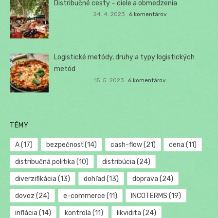
Distribučné cesty – ciele a obmedzenia
24. 4. 2023
6 komentárov
Logistické metódy, druhy a typy logistických
metód
15. 5. 2023
6 komentárov
TÉMY
A
(17)
bezpečnosť
(14)
cash-flow
(21)
cena
(11)
distribučná politika
(10)
distribúcia
(24)
diverzifikácia
(13)
dohľad
(13)
doprava
(24)
dovoz
(24)
e-commerce
(11)
INCOTERMS
(19)
inflácia
(14)
kontrola
(11)
likvidita
(24)