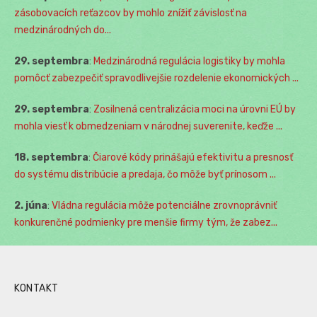
zásobovacích reťazcov by mohlo znížiť závislosť na
medzinárodných do...
29. septembra
:
Medzinárodná regulácia logistiky by mohla
pomôcť zabezpečiť spravodlivejšie rozdelenie ekonomických ...
29. septembra
:
Zosilnená centralizácia moci na úrovni EÚ by
mohla viesť k obmedzeniam v národnej suverenite, keďže ...
18. septembra
:
Čiarové kódy prinášajú efektivitu a presnosť
do systému distribúcie a predaja, čo môže byť prínosom ...
2. júna
:
Vládna regulácia môže potenciálne zrovnoprávniť
konkurenčné podmienky pre menšie firmy tým, že zabez...
KONTAKT