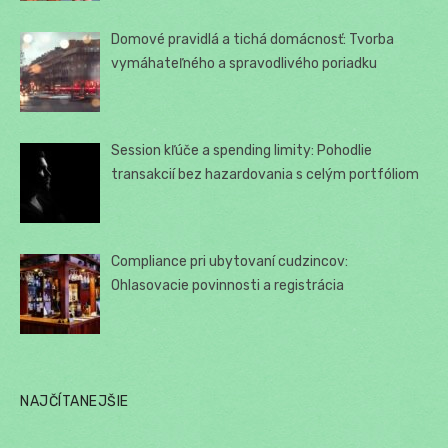
Domové pravidlá a tichá domácnosť: Tvorba
vymáhateľného a spravodlivého poriadku
Session kľúče a spending limity: Pohodlie
transakcií bez hazardovania s celým portfóliom
Compliance pri ubytovaní cudzincov:
Ohlasovacie povinnosti a registrácia
NAJČÍTANEJŠIE