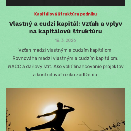
Kapitálová štruktúra podniku
Vlastný a cudzí kapitál: Vzťah a vplyv
na kapitálovú štruktúru
Posted
18. 3. 2026
on
Vzťah medzi vlastným a cudzím kapitálom:
Rovnováha medzi vlastným a cudzím kapitálom,
WACC a daňový štít. Ako voliť financovanie projektov
a kontrolovať riziko zadlženia.