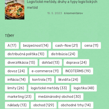
Logistické metódy, druhy a typy logistických
metód
15. 5. 2023
6 komentárov
TÉMY
A
(17)
bezpečnosť
(14)
cash-flow
(21)
cena
(11)
distribučná politika
(10)
distribúcia
(24)
diverzifikácia
(13)
dohľad
(13)
doprava
(24)
dovoz
(24)
e-commerce
(11)
INCOTERMS
(19)
inflácia
(14)
kontrola
(11)
likvidita
(24)
limity
(26)
logistické metódy
(33)
logistika
(48)
marketing
(23)
medzinárodný obchod
(30)
náklady
(13)
obchod
(129)
obchodné trhy
(14)