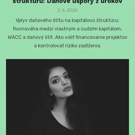
štruktúru: Daňové úspory z úrokov
Posted
2. 6. 2026
on
Vplyv daňového štítu na kapitálovú štruktúru:
Rovnováha medzi vlastným a cudzím kapitálom,
WACC a daňový štít. Ako voliť financovanie projektov
a kontrolovať riziko zadlženia.