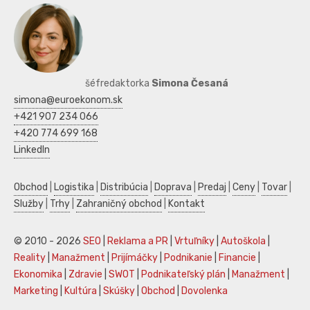
šéfredaktorka
Simona Česaná
simona@euroekonom.sk
+421 907 234 066
+420 774 699 168
LinkedIn
Obchod
|
Logistika
|
Distribúcia
|
Doprava
|
Predaj
|
Ceny
|
Tovar
|
Služby
|
Trhy
|
Zahraničný obchod
|
Kontakt
© 2010 - 2026
SEO
|
Reklama a PR
|
Vrtuľníky
|
Autoškola
|
Reality
|
Manažment
|
Prijímáčky
|
Podnikanie
|
Financie
|
Ekonomika
|
Zdravie
|
SWOT
|
Podnikateľský plán
|
Manažment
|
Marketing
|
Kultúra
|
Skúšky
|
Obchod
|
Dovolenka