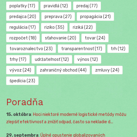
poplatky
(17)
pravidlá
(12)
predaj
(77)
predajca
(20)
preprava
(27)
propagácia
(21)
regulácia
(17)
riziko
(35)
riziká
(22)
rozpočet
(18)
sťahovanie
(20)
tovar
(24)
tovaroznalectvo
(23)
transparentnosť
(17)
trh
(12)
trhy
(17)
udržateľnosť
(12)
výnos
(12)
vývoz
(24)
zahraničný obchod
(44)
zmluvy
(24)
špedícia
(23)
Poradňa
15. októbra
:
Hoci niektoré moderné logistické metódy môžu
zlepšiť efektívnosť a znížiť odpad, často sa nekladie d...
29. septembra
:
Úplné opustenie globalizovaných