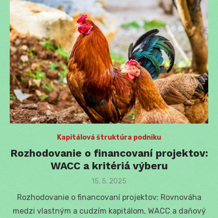
Kapitálová štruktúra podniku
Rozhodovanie o financovaní projektov:
WACC a kritériá výberu
Posted
15. 5. 2025
on
Rozhodovanie o financovaní projektov: Rovnováha
medzi vlastným a cudzím kapitálom, WACC a daňový