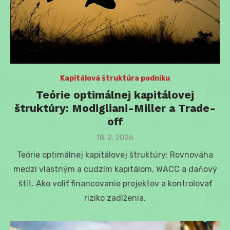
Kapitálová štruktúra podniku
Teórie optimálnej kapitálovej
štruktúry: Modigliani-Miller a Trade-
off
Posted
18. 2. 2026
on
Teórie optimálnej kapitálovej štruktúry: Rovnováha
medzi vlastným a cudzím kapitálom, WACC a daňový
štít. Ako voliť financovanie projektov a kontrolovať
riziko zadlženia.