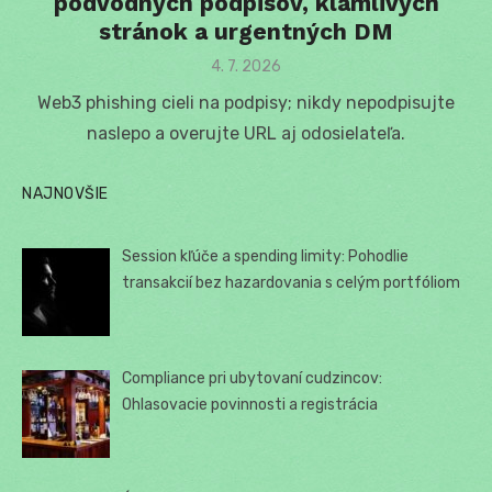
podvodných podpisov, klamlivých
stránok a urgentných DM
Posted
4. 7. 2026
on
Web3 phishing cieli na podpisy; nikdy nepodpisujte
naslepo a overujte URL aj odosielateľa.
NAJNOVŠIE
Session kľúče a spending limity: Pohodlie
transakcií bez hazardovania s celým portfóliom
Compliance pri ubytovaní cudzincov:
Ohlasovacie povinnosti a registrácia