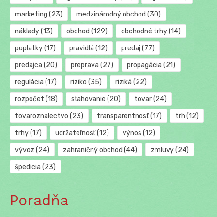
marketing
(23)
medzinárodný obchod
(30)
náklady
(13)
obchod
(129)
obchodné trhy
(14)
poplatky
(17)
pravidlá
(12)
predaj
(77)
predajca
(20)
preprava
(27)
propagácia
(21)
regulácia
(17)
riziko
(35)
riziká
(22)
rozpočet
(18)
sťahovanie
(20)
tovar
(24)
tovaroznalectvo
(23)
transparentnosť
(17)
trh
(12)
trhy
(17)
udržateľnosť
(12)
výnos
(12)
vývoz
(24)
zahraničný obchod
(44)
zmluvy
(24)
špedícia
(23)
Poradňa