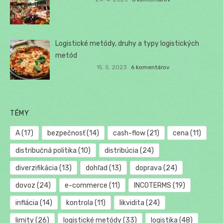
Logistické metódy, druhy a typy logistických
metód
15. 5. 2023
6 komentárov
TÉMY
A
(17)
bezpečnosť
(14)
cash-flow
(21)
cena
(11)
distribučná politika
(10)
distribúcia
(24)
diverzifikácia
(13)
dohľad
(13)
doprava
(24)
dovoz
(24)
e-commerce
(11)
INCOTERMS
(19)
inflácia
(14)
kontrola
(11)
likvidita
(24)
limity
(26)
logistické metódy
(33)
logistika
(48)