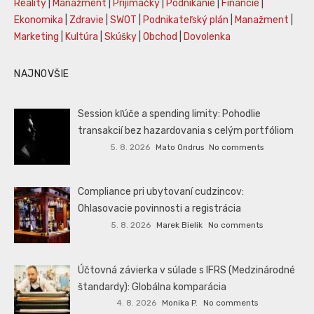
Reality
|
Manažment
|
Prijímáčky
|
Podnikanie
|
Financie
|
Ekonomika
|
Zdravie
|
SWOT
|
Podnikateľský plán
|
Manažment
|
Marketing
|
Kultúra
|
Skúšky
|
Obchod
|
Dovolenka
NAJNOVŠIE
Session kľúče a spending limity: Pohodlie
transakcií bez hazardovania s celým portfóliom
5. 8. 2026
Mato Ondrus
No comments
Compliance pri ubytovaní cudzincov:
Ohlasovacie povinnosti a registrácia
5. 8. 2026
Marek Bielik
No comments
Účtovná závierka v súlade s IFRS (Medzinárodné
štandardy): Globálna komparácia
4. 8. 2026
Monika P.
No comments