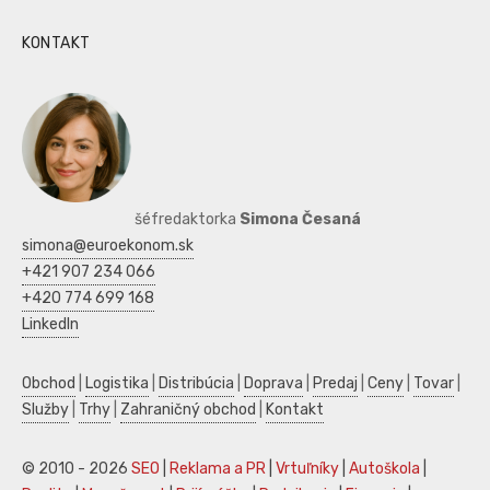
KONTAKT
šéfredaktorka
Simona Česaná
simona@euroekonom.sk
+421 907 234 066
+420 774 699 168
LinkedIn
Obchod
|
Logistika
|
Distribúcia
|
Doprava
|
Predaj
|
Ceny
|
Tovar
|
Služby
|
Trhy
|
Zahraničný obchod
|
Kontakt
© 2010 - 2026
SEO
|
Reklama a PR
|
Vrtuľníky
|
Autoškola
|