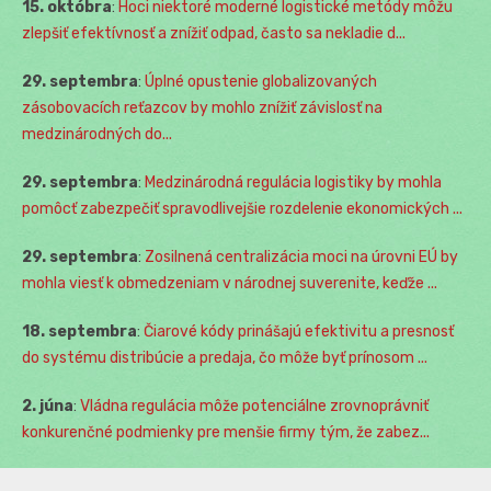
15. októbra
:
Hoci niektoré moderné logistické metódy môžu
zlepšiť efektívnosť a znížiť odpad, často sa nekladie d...
29. septembra
:
Úplné opustenie globalizovaných
zásobovacích reťazcov by mohlo znížiť závislosť na
medzinárodných do...
29. septembra
:
Medzinárodná regulácia logistiky by mohla
pomôcť zabezpečiť spravodlivejšie rozdelenie ekonomických ...
29. septembra
:
Zosilnená centralizácia moci na úrovni EÚ by
mohla viesť k obmedzeniam v národnej suverenite, keďže ...
18. septembra
:
Čiarové kódy prinášajú efektivitu a presnosť
do systému distribúcie a predaja, čo môže byť prínosom ...
2. júna
:
Vládna regulácia môže potenciálne zrovnoprávniť
konkurenčné podmienky pre menšie firmy tým, že zabez...