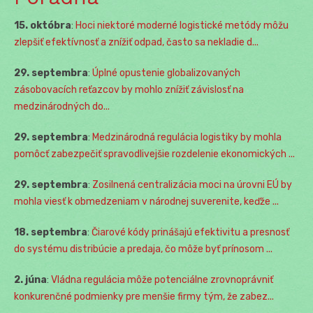
15. októbra
:
Hoci niektoré moderné logistické metódy môžu
zlepšiť efektívnosť a znížiť odpad, často sa nekladie d...
29. septembra
:
Úplné opustenie globalizovaných
zásobovacích reťazcov by mohlo znížiť závislosť na
medzinárodných do...
29. septembra
:
Medzinárodná regulácia logistiky by mohla
pomôcť zabezpečiť spravodlivejšie rozdelenie ekonomických ...
29. septembra
:
Zosilnená centralizácia moci na úrovni EÚ by
mohla viesť k obmedzeniam v národnej suverenite, keďže ...
18. septembra
:
Čiarové kódy prinášajú efektivitu a presnosť
do systému distribúcie a predaja, čo môže byť prínosom ...
2. júna
:
Vládna regulácia môže potenciálne zrovnoprávniť
konkurenčné podmienky pre menšie firmy tým, že zabez...