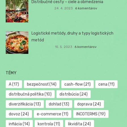
Distribučné cesty – ciele a obmedzenia
24. 4. 2023
6 komentárov
Logistické metódy, druhy a typy logistických
metód
15. 5. 2023
6 komentárov
TÉMY
A
(17)
bezpečnosť
(14)
cash-flow
(21)
cena
(11)
distribučná politika
(10)
distribúcia
(24)
diverzifikácia
(13)
dohľad
(13)
doprava
(24)
dovoz
(24)
e-commerce
(11)
INCOTERMS
(19)
inflácia
(14)
kontrola
(11)
likvidita
(24)