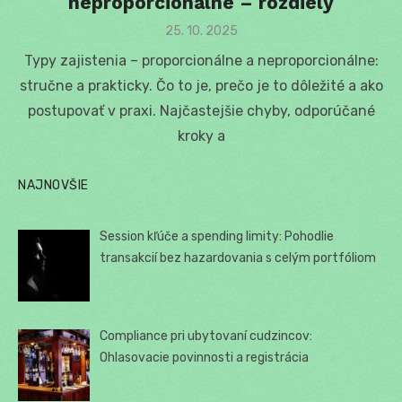
neproporcionálne – rozdiely
Posted
25. 10. 2025
on
Typy zajistenia – proporcionálne a neproporcionálne:
stručne a prakticky. Čo to je, prečo je to dôležité a ako
postupovať v praxi. Najčastejšie chyby, odporúčané
kroky a
NAJNOVŠIE
Session kľúče a spending limity: Pohodlie
transakcií bez hazardovania s celým portfóliom
Compliance pri ubytovaní cudzincov:
Ohlasovacie povinnosti a registrácia