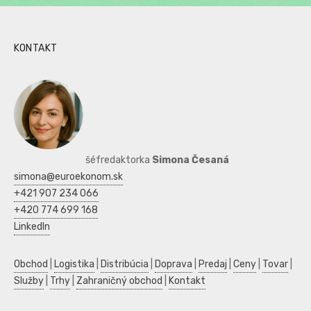
KONTAKT
šéfredaktorka
Simona Česaná
simona@euroekonom.sk
+421 907 234 066
+420 774 699 168
LinkedIn
Obchod
|
Logistika
|
Distribúcia
|
Doprava
|
Predaj
|
Ceny
|
Tovar
|
Služby
|
Trhy
|
Zahraničný obchod
|
Kontakt