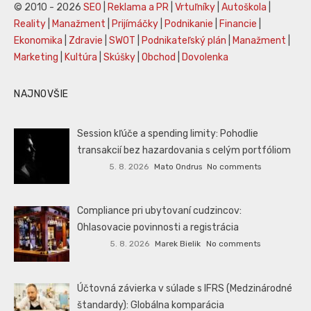
© 2010 - 2026
SEO
|
Reklama a PR
|
Vrtuľníky
|
Autoškola
|
Reality
|
Manažment
|
Prijímáčky
|
Podnikanie
|
Financie
|
Ekonomika
|
Zdravie
|
SWOT
|
Podnikateľský plán
|
Manažment
|
Marketing
|
Kultúra
|
Skúšky
|
Obchod
|
Dovolenka
NAJNOVŠIE
Session kľúče a spending limity: Pohodlie
transakcií bez hazardovania s celým portfóliom
5. 8. 2026
Mato Ondrus
No comments
Compliance pri ubytovaní cudzincov:
Ohlasovacie povinnosti a registrácia
5. 8. 2026
Marek Bielik
No comments
Účtovná závierka v súlade s IFRS (Medzinárodné
štandardy): Globálna komparácia