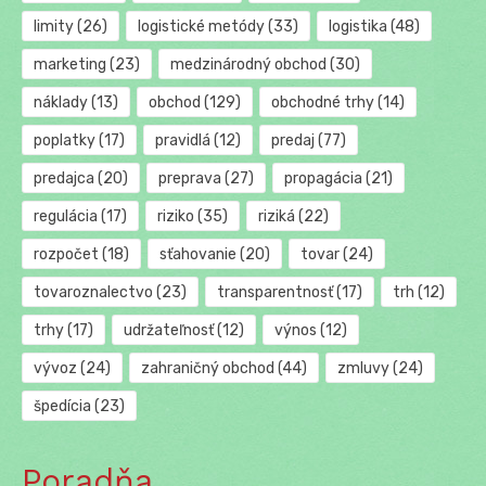
limity
(26)
logistické metódy
(33)
logistika
(48)
marketing
(23)
medzinárodný obchod
(30)
náklady
(13)
obchod
(129)
obchodné trhy
(14)
poplatky
(17)
pravidlá
(12)
predaj
(77)
predajca
(20)
preprava
(27)
propagácia
(21)
regulácia
(17)
riziko
(35)
riziká
(22)
rozpočet
(18)
sťahovanie
(20)
tovar
(24)
tovaroznalectvo
(23)
transparentnosť
(17)
trh
(12)
trhy
(17)
udržateľnosť
(12)
výnos
(12)
vývoz
(24)
zahraničný obchod
(44)
zmluvy
(24)
špedícia
(23)
Poradňa