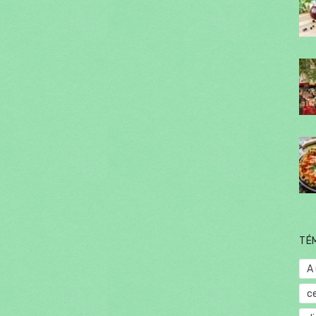
TÉ
A
c