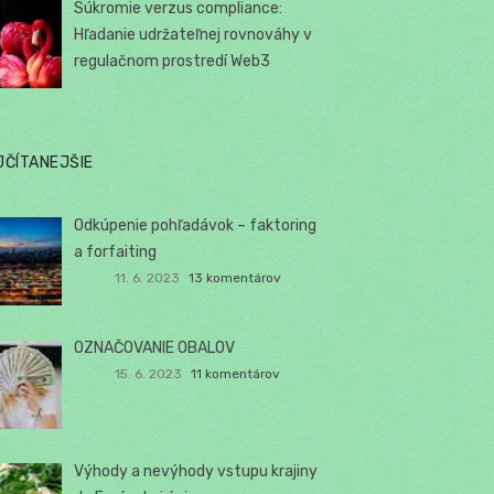
Súkromie verzus compliance:
Hľadanie udržateľnej rovnováhy v
regulačnom prostredí Web3
JČÍTANEJŠIE
Odkúpenie pohľadávok – faktoring
a forfaiting
11. 6. 2023
13 komentárov
OZNAČOVANIE OBALOV
15. 6. 2023
11 komentárov
Výhody a nevýhody vstupu krajiny