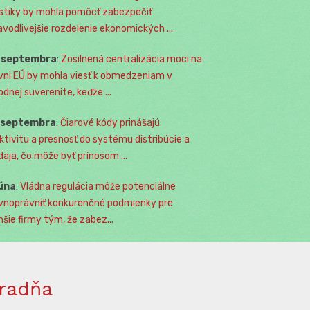
istiky by mohla pomôcť zabezpečiť
avodlivejšie rozdelenie ekonomických ...
. septembra
:
Zosilnená centralizácia moci na
vni EÚ by mohla viesť k obmedzeniam v
odnej suverenite, keďže ...
. septembra
:
Čiarové kódy prinášajú
ktivitu a presnosť do systému distribúcie a
daja, čo môže byť prínosom ...
júna
:
Vládna regulácia môže potenciálne
vnoprávniť konkurenčné podmienky pre
šie firmy tým, že zabez...
radňa