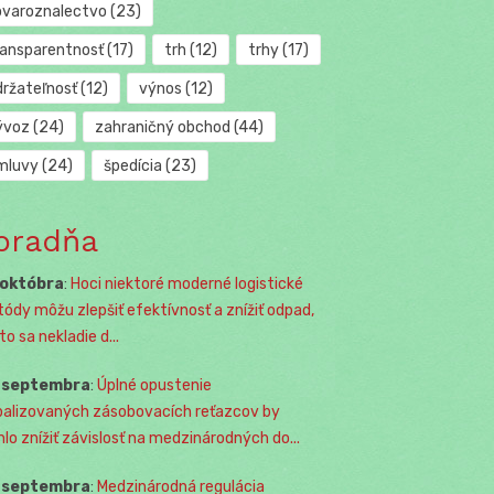
ovaroznalectvo
(23)
ransparentnosť
(17)
trh
(12)
trhy
(17)
držateľnosť
(12)
výnos
(12)
ývoz
(24)
zahraničný obchod
(44)
mluvy
(24)
špedícia
(23)
oradňa
 októbra
:
Hoci niektoré moderné logistické
ódy môžu zlepšiť efektívnosť a znížiť odpad,
o sa nekladie d...
. septembra
:
Úplné opustenie
balizovaných zásobovacích reťazcov by
lo znížiť závislosť na medzinárodných do...
. septembra
:
Medzinárodná regulácia