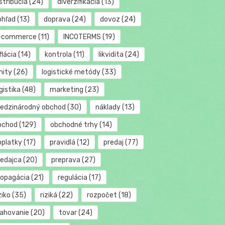
stribúcia
(24)
diverzifikácia
(13)
ohľad
(13)
doprava
(24)
dovoz
(24)
-commerce
(11)
INCOTERMS
(19)
flácia
(14)
kontrola
(11)
likvidita
(24)
mity
(26)
logistické metódy
(33)
gistika
(48)
marketing
(23)
edzinárodný obchod
(30)
náklady
(13)
bchod
(129)
obchodné trhy
(14)
oplatky
(17)
pravidlá
(12)
predaj
(77)
redajca
(20)
preprava
(27)
ropagácia
(21)
regulácia
(17)
ziko
(35)
riziká
(22)
rozpočet
(18)
ťahovanie
(20)
tovar
(24)