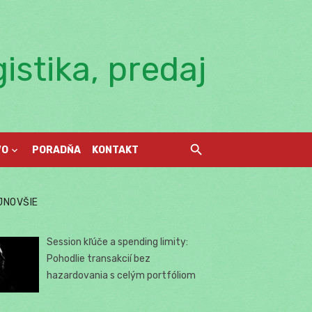
istika, predaj
VO
PORADŇA
KONTAKT
JNOVŠIE
Session kľúče a spending limity:
Pohodlie transakcií bez
hazardovania s celým portfóliom