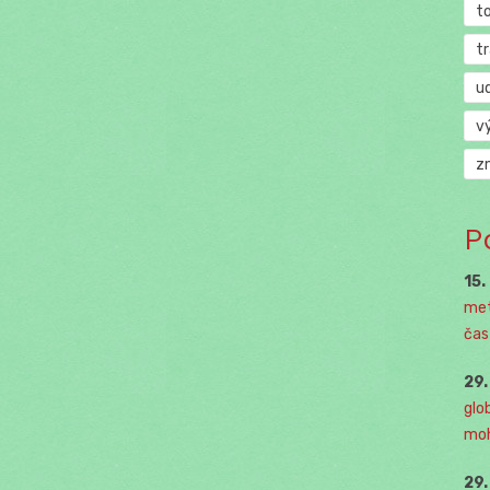
t
t
u
v
z
P
15.
met
čast
29
glo
moh
29