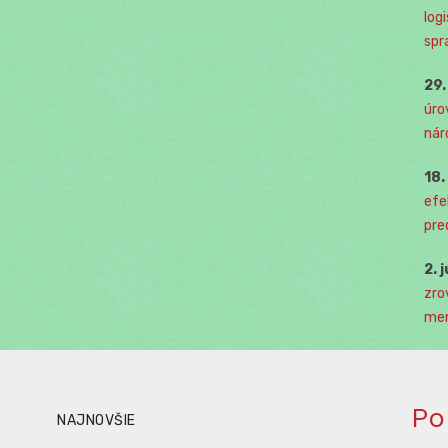
log
spr
29
úro
nár
18
efe
pre
2. 
zro
men
Po
NAJNOVŠIE