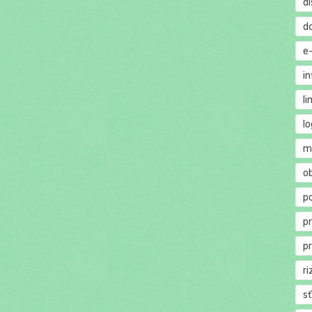
di
d
e
in
li
lo
m
o
p
p
p
ri
s