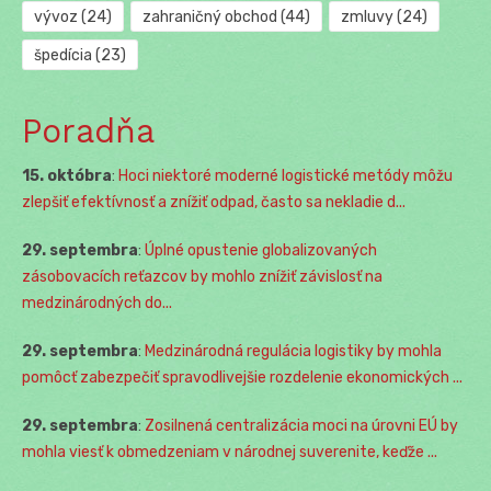
vývoz
(24)
zahraničný obchod
(44)
zmluvy
(24)
špedícia
(23)
Poradňa
15. októbra
:
Hoci niektoré moderné logistické metódy môžu
zlepšiť efektívnosť a znížiť odpad, často sa nekladie d...
29. septembra
:
Úplné opustenie globalizovaných
zásobovacích reťazcov by mohlo znížiť závislosť na
medzinárodných do...
29. septembra
:
Medzinárodná regulácia logistiky by mohla
pomôcť zabezpečiť spravodlivejšie rozdelenie ekonomických ...
29. septembra
:
Zosilnená centralizácia moci na úrovni EÚ by
mohla viesť k obmedzeniam v národnej suverenite, keďže ...