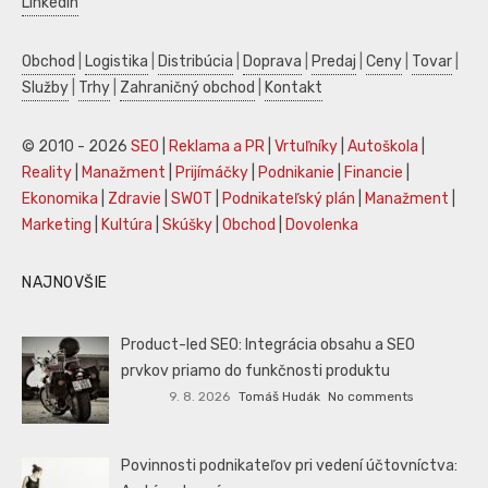
LinkedIn
Obchod
|
Logistika
|
Distribúcia
|
Doprava
|
Predaj
|
Ceny
|
Tovar
|
Služby
|
Trhy
|
Zahraničný obchod
|
Kontakt
© 2010 - 2026
SEO
|
Reklama a PR
|
Vrtuľníky
|
Autoškola
|
Reality
|
Manažment
|
Prijímáčky
|
Podnikanie
|
Financie
|
Ekonomika
|
Zdravie
|
SWOT
|
Podnikateľský plán
|
Manažment
|
Marketing
|
Kultúra
|
Skúšky
|
Obchod
|
Dovolenka
NAJNOVŠIE
Product-led SEO: Integrácia obsahu a SEO
prvkov priamo do funkčnosti produktu
9. 8. 2026
Tomáš Hudák
No comments
Povinnosti podnikateľov pri vedení účtovníctva: