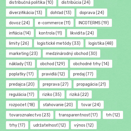
distribučná politika
(10)
distribúcia
(24)
diverzifikácia
(13)
dohľad
(13)
doprava
(24)
dovoz
(24)
e-commerce
(11)
INCOTERMS
(19)
inflácia
(14)
kontrola
(11)
likvidita
(24)
limity
(26)
logistické metódy
(33)
logistika
(48)
marketing
(23)
medzinárodný obchod
(30)
náklady
(13)
obchod
(129)
obchodné trhy
(14)
poplatky
(17)
pravidlá
(12)
predaj
(77)
predajca
(20)
preprava
(27)
propagácia
(21)
regulácia
(17)
riziko
(35)
riziká
(22)
rozpočet
(18)
sťahovanie
(20)
tovar
(24)
tovaroznalectvo
(23)
transparentnosť
(17)
trh
(12)
trhy
(17)
udržateľnosť
(12)
výnos
(12)