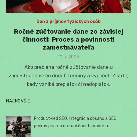
Daň z príjmov fyzických osôb
Ročné zúčtovanie dane zo závislej
činnosti: Proces a povinnosti
zamestnávateľa
Posted
10. 7. 2025
on
Ako prebieha ročné zúčtovanie dane u
zamestnancov: čo dodať, termíny a výpočet. Zistite,
kedy vzniká preplatok či nedoplatok.
NAJNOVŠIE
Product-led SEO: Integrácia obsahu a SEO
prvkov priamo do funkčnosti produktu