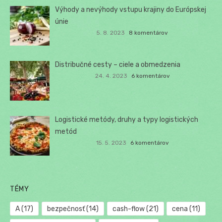
Výhody a nevýhody vstupu krajiny do Európskej
únie
5. 8. 2023
8 komentárov
Distribučné cesty – ciele a obmedzenia
24. 4. 2023
6 komentárov
Logistické metódy, druhy a typy logistických
metód
15. 5. 2023
6 komentárov
TÉMY
A
(17)
bezpečnosť
(14)
cash-flow
(21)
cena
(11)