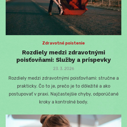
Zdravotné poistenie
Rozdiely medzi zdravotnými
poisťovňami: Služby a príspevky
Posted
23. 3. 2026
on
Rozdiely medzi zdravotnými poisťovňami: stručne a
prakticky. Čo to je, prečo je to dôležité a ako
postupovať v praxi. Najčastejšie chyby, odporúčané
kroky a kontrolné body.