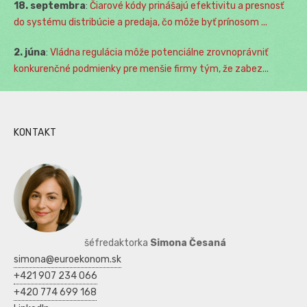
18. septembra
:
Čiarové kódy prinášajú efektivitu a presnosť
do systému distribúcie a predaja, čo môže byť prínosom ...
2. júna
:
Vládna regulácia môže potenciálne zrovnoprávniť
konkurenčné podmienky pre menšie firmy tým, že zabez...
KONTAKT
šéfredaktorka
Simona Česaná
simona@euroekonom.sk
+421 907 234 066
+420 774 699 168