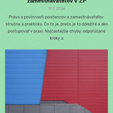
zamestnávateľov v ZP
Posted
11. 7. 2026
on
Práva a povinnosti poistencov a zamestnávateľov:
stručne a prakticky. Čo to je, prečo je to dôležité a ako
postupovať v praxi. Najčastejšie chyby, odporúčané
kroky a