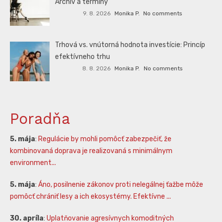
Archív a termíny
9. 8. 2026
Monika P.
No comments
Trhová vs. vnútorná hodnota investície: Princíp
efektívneho trhu
8. 8. 2026
Monika P.
No comments
Poradňa
5. mája
:
Regulácie by mohli pomôcť zabezpečiť, že
kombinovaná doprava je realizovaná s minimálnym
environment...
5. mája
:
Áno, posilnenie zákonov proti nelegálnej ťažbe môže
pomôcť chrániť lesy a ich ekosystémy. Efektívne ...
30. apríla
:
Uplatňovanie agresívnych komoditných