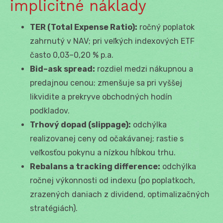
implicitné náklady
TER (Total Expense Ratio):
ročný poplatok
zahrnutý v NAV; pri veľkých indexových ETF
často 0,03–0,20 % p.a.
Bid–ask spread:
rozdiel medzi nákupnou a
predajnou cenou; zmenšuje sa pri vyššej
likvidite a prekryve obchodných hodín
podkladov.
Trhový dopad (slippage):
odchýlka
realizovanej ceny od očakávanej; rastie s
veľkosťou pokynu a nízkou hĺbkou trhu.
Rebalans a tracking difference:
odchýlka
ročnej výkonnosti od indexu (po poplatkoch,
zrazených daniach z dividend, optimalizačných
stratégiách).