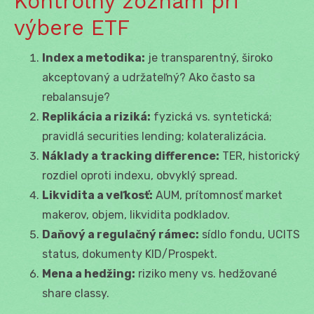
Kontrolný zoznam pri
výbere ETF
Index a metodika:
je transparentný, široko
akceptovaný a udržateľný? Ako často sa
rebalansuje?
Replikácia a riziká:
fyzická vs. syntetická;
pravidlá securities lending; kolateralizácia.
Náklady a tracking difference:
TER, historický
rozdiel oproti indexu, obvyklý spread.
Likvidita a veľkosť:
AUM, prítomnosť market
makerov, objem, likvidita podkladov.
Daňový a regulačný rámec:
sídlo fondu, UCITS
status, dokumenty KID/Prospekt.
Mena a hedžing:
riziko meny vs. hedžované
share classy.