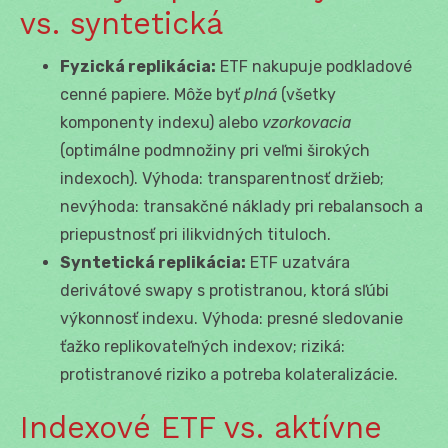
vs. syntetická
Fyzická replikácia:
ETF nakupuje podkladové
cenné papiere. Môže byť
plná
(všetky
komponenty indexu) alebo
vzorkovacia
(optimálne podmnožiny pri veľmi širokých
indexoch). Výhoda: transparentnosť držieb;
nevýhoda: transakčné náklady pri rebalansoch a
priepustnosť pri ilikvidných tituloch.
Syntetická replikácia:
ETF uzatvára
derivátové swapy s protistranou, ktorá sľúbi
výkonnosť indexu. Výhoda: presné sledovanie
ťažko replikovateľných indexov; riziká:
protistranové riziko a potreba kolateralizácie.
Indexové ETF vs. aktívne