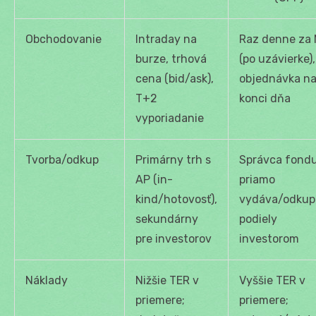
Obchodovanie
Intraday na
Raz denne za
burze, trhová
(po uzávierke),
cena (bid/ask),
objednávka n
T+2
konci dňa
vyporiadanie
Tvorba/odkup
Primárny trh s
Správca fond
AP (in-
priamo
kind/hotovosť),
vydáva/odkup
sekundárny
podiely
pre investorov
investorom
Náklady
Nižšie TER v
Vyššie TER v
priemere;
priemere;