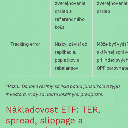
zverejňovanie
zverejňovanie
držieb a
držieb
referenčného
koša
Tracking error
Nízky, závisí od
Môže byť vyšší
replikácie,
aktívnej správ
poplatkov a
pri indexovýc
rebalansov
OPF porovnate
*Pozn.: Daňové režimy sa líšia podľa jurisdikcie a typu
investora; vždy sa riaďte lokálnymi predpismi.
Nákladovosť ETF: TER,
spread, slippage a