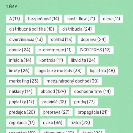
TÉMY
A
(17)
bezpečnosť
(14)
cash-flow
(21)
cena
(11)
distribučná politika
(10)
distribúcia
(24)
diverzifikácia
(13)
dohľad
(13)
doprava
(24)
dovoz
(24)
e-commerce
(11)
INCOTERMS
(19)
inflácia
(14)
kontrola
(11)
likvidita
(24)
limity
(26)
logistické metódy
(33)
logistika
(48)
marketing
(23)
medzinárodný obchod
(30)
náklady
(14)
obchod
(129)
obchodné trhy
(14)
poplatky
(17)
pravidlá
(12)
predaj
(77)
predajca
(20)
preprava
(27)
propagácia
(21)
regulácia
(17)
riziko
(36)
riziká
(22)