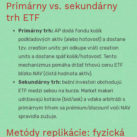
Primárny vs. sekundárny
trh ETF
Primárny trh:
AP dodá fondu košík
podkladových aktív (alebo hotovosť) a dostane
tzv.
creation units
; pri odkupe vráti creation
units a dostane späť košík/hotovosť. Tento
mechanizmus pomáha držať trhovú cenu ETF
blízko
NAV
(čistá hodnota aktív).
Sekundárny trh:
bežní investori obchodujú
ETF medzi sebou na burze. Market makeri
udržiavajú kotácie (bid/ask) a vďaka arbitráži s
primárnym trhom sa
prémium/discount
voči NAV
spravidla zužuje.
Metódy replikácie: fyzická