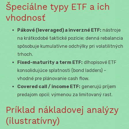
Špeciálne typy ETF a ich
vhodnosť
Pákové (leveraged) a inverzné ETF:
nástroje
na krátkodobé taktické pozície; denná rebalancia
spôsobuje kumulatívne odchýlky pri volatilitných
trhoch.
Fixed-maturity a term ETF:
dlhopisové ETF
konsolidujúce splatnosti (bond ladders) –
vhodné pre plánovanie cash flow.
Covered call / income ETF:
generujú príjem
predajom opcií; výmenou za limitovaný rast.
Príklad nákladovej analýzy
(ilustratívny)