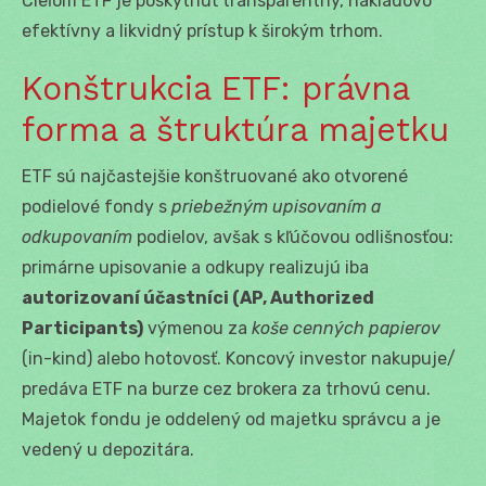
Cieľom ETF je poskytnúť transparentný, nákladovo
efektívny a likvidný prístup k širokým trhom.
Konštrukcia ETF: právna
forma a štruktúra majetku
ETF sú najčastejšie konštruované ako otvorené
podielové fondy s
priebežným upisovaním a
odkupovaním
podielov, avšak s kľúčovou odlišnosťou:
primárne upisovanie a odkupy realizujú iba
autorizovaní účastníci (AP, Authorized
Participants)
výmenou za
koše cenných papierov
(in-kind) alebo hotovosť. Koncový investor nakupuje/
predáva ETF na burze cez brokera za trhovú cenu.
Majetok fondu je oddelený od majetku správcu a je
vedený u depozitára.