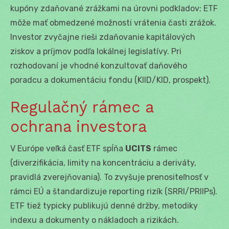
kupóny zdaňované zrážkami na úrovni podkladov; ETF
môže mať obmedzené možnosti vrátenia časti zrážok.
Investor zvyčajne rieši zdaňovanie kapitálových
ziskov a príjmov podľa lokálnej legislatívy. Pri
rozhodovaní je vhodné konzultovať daňového
poradcu a dokumentáciu fondu (KIID/KID, prospekt).
Regulačný rámec a
ochrana investora
V Európe veľká časť ETF spĺňa
UCITS
rámec
(diverzifikácia, limity na koncentráciu a deriváty,
pravidlá zverejňovania). To zvyšuje prenositeľnosť v
rámci EÚ a štandardizuje reporting rizík (SRRI/PRIIPs).
ETF tiež typicky publikujú denné držby, metodiky
indexu a dokumenty o nákladoch a rizikách.