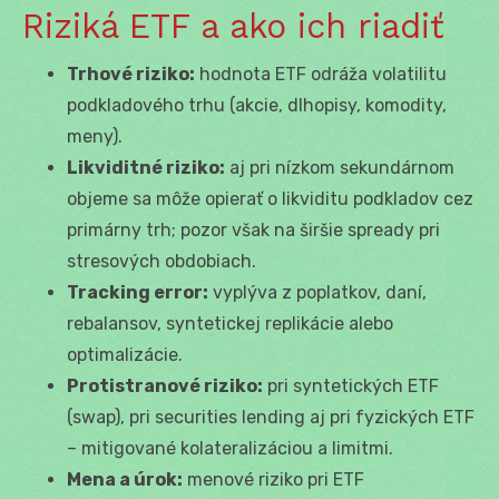
Riziká ETF a ako ich riadiť
Trhové riziko:
hodnota ETF odráža volatilitu
podkladového trhu (akcie, dlhopisy, komodity,
meny).
Likviditné riziko:
aj pri nízkom sekundárnom
objeme sa môže opierať o likviditu podkladov cez
primárny trh; pozor však na širšie spready pri
stresových obdobiach.
Tracking error:
vyplýva z poplatkov, daní,
rebalansov, syntetickej replikácie alebo
optimalizácie.
Protistranové riziko:
pri syntetických ETF
(swap), pri securities lending aj pri fyzických ETF
– mitigované kolateralizáciou a limitmi.
Mena a úrok:
menové riziko pri ETF