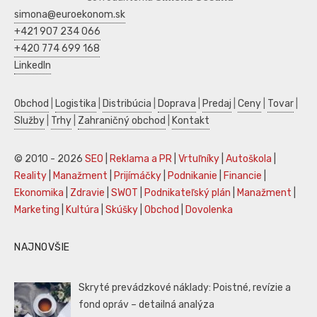
simona@euroekonom.sk
+421 907 234 066
+420 774 699 168
LinkedIn
Obchod
|
Logistika
|
Distribúcia
|
Doprava
|
Predaj
|
Ceny
|
Tovar
|
Služby
|
Trhy
|
Zahraničný obchod
|
Kontakt
© 2010 - 2026
SEO
|
Reklama a PR
|
Vrtuľníky
|
Autoškola
|
Reality
|
Manažment
|
Prijímáčky
|
Podnikanie
|
Financie
|
Ekonomika
|
Zdravie
|
SWOT
|
Podnikateľský plán
|
Manažment
|
Marketing
|
Kultúra
|
Skúšky
|
Obchod
|
Dovolenka
NAJNOVŠIE
Skryté prevádzkové náklady: Poistné, revízie a
fond opráv – detailná analýza