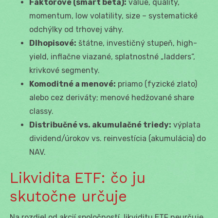
Faktorové (smart beta):
value, quality,
momentum, low volatility, size – systematické
odchýlky od trhovej váhy.
Dlhopisové:
štátne, investičný stupeň, high-
yield, inflačne viazané, splatnostné „ladders“,
krivkové segmenty.
Komoditné a menové:
priamo (fyzické zlato)
alebo cez deriváty; menové hedžované share
classy.
Distribučné vs. akumulačné triedy:
výplata
dividend/úrokov vs. reinvestícia (akumulácia) do
NAV.
Likvidita ETF: čo ju
skutočne určuje
Na rozdiel od akcií spoločností, likviditu ETF neurčuje