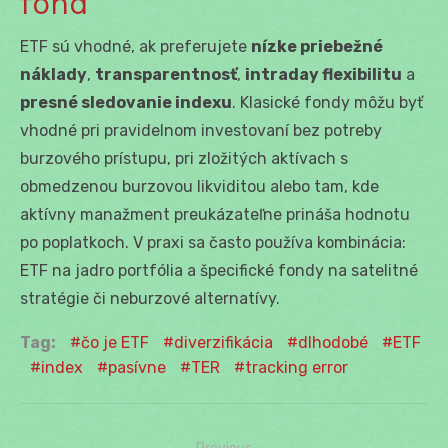
fond
ETF sú vhodné, ak preferujete
nízke priebežné
náklady
,
transparentnosť
,
intraday flexibilitu
a
presné sledovanie indexu
. Klasické fondy môžu byť
vhodné pri pravidelnom investovaní bez potreby
burzového prístupu, pri zložitých aktívach s
obmedzenou burzovou likviditou alebo tam, kde
aktívny manažment preukázateľne prináša hodnotu
po poplatkoch. V praxi sa často používa kombinácia:
ETF na jadro portfólia a špecifické fondy na satelitné
stratégie či neburzové alternatívy.
Tag:
čo je ETF
diverzifikácia
dlhodobé
ETF
index
pasívne
TER
tracking error