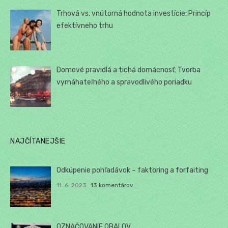
Trhová vs. vnútorná hodnota investície: Princíp
efektívneho trhu
Domové pravidlá a tichá domácnosť: Tvorba
vymáhateľného a spravodlivého poriadku
NAJČÍTANEJŠIE
Odkúpenie pohľadávok – faktoring a forfaiting
11. 6. 2023
13 komentárov
OZNAČOVANIE OBALOV