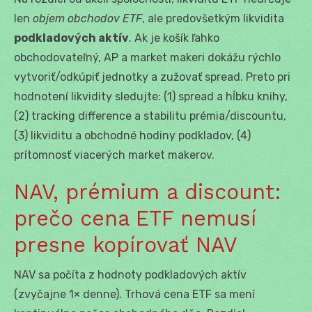
len
objem obchodov ETF
, ale predovšetkým likvidita
podkladových aktív
. Ak je košík ľahko
obchodovateľný, AP a market makeri dokážu rýchlo
vytvoriť/odkúpiť jednotky a zužovať spread. Preto pri
hodnotení likvidity sledujte: (1) spread a hĺbku knihy,
(2) tracking difference a stabilitu prémia/discountu,
(3) likviditu a obchodné hodiny podkladov, (4)
prítomnosť viacerých market makerov.
NAV, prémium a discount:
prečo cena ETF nemusí
presne kopírovať NAV
NAV sa počíta z hodnoty podkladových aktív
(zvyčajne 1× denne). Trhová cena ETF sa mení