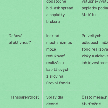
dodatočne
vstupné/výst
bid–ask spread
poplatky podľa
a poplatky
štatútu
brokera
Daňová
In-kind
Pri veľkých
efektívnosť*
mechanizmus
odkupoch môž
môže
fond realizova
redukovať
zisky a alokov
realizáciu
ich investoro
kapitálových
ziskov na
úrovni fondu
Transparentnosť
Spravidla
Často mesačn
denné
štvrťročné