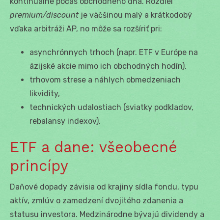
kontinuálne počas obchodného dňa. Rozdiel
premium/discount
je väčšinou malý a krátkodobý
vďaka arbitráži AP, no môže sa rozšíriť pri:
asynchrónnych trhoch (napr. ETF v Európe na
ázijské akcie mimo ich obchodných hodín),
trhovom strese a náhlych obmedzeniach
likvidity,
technických udalostiach (sviatky podkladov,
rebalansy indexov).
ETF a dane: všeobecné
princípy
Daňové dopady závisia od krajiny sídla fondu, typu
aktív, zmlúv o zamedzení dvojitého zdanenia a
statusu investora. Medzinárodne bývajú dividendy a