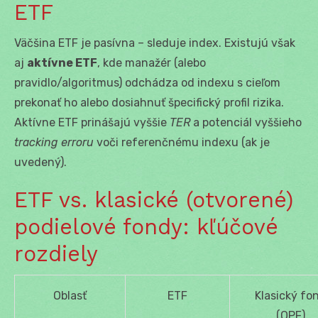
ETF
Väčšina ETF je pasívna – sleduje index. Existujú však
aj
aktívne ETF
, kde manažér (alebo
pravidlo/algoritmus) odchádza od indexu s cieľom
prekonať ho alebo dosiahnuť špecifický profil rizika.
Aktívne ETF prinášajú vyššie
TER
a potenciál vyššieho
tracking erroru
voči referenčnému indexu (ak je
uvedený).
ETF vs. klasické (otvorené)
podielové fondy: kľúčové
rozdiely
Oblasť
ETF
Klasický fo
(OPF)