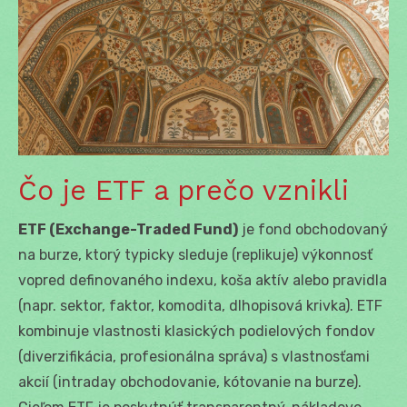
Čo je ETF a prečo vznikli
ETF (Exchange-Traded Fund)
je fond obchodovaný
na burze, ktorý typicky sleduje (replikuje) výkonnosť
vopred definovaného indexu, koša aktív alebo pravidla
(napr. sektor, faktor, komodita, dlhopisová krivka). ETF
kombinuje vlastnosti klasických podielových fondov
(diverzifikácia, profesionálna správa) s vlastnosťami
akcií (intraday obchodovanie, kótovanie na burze).