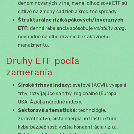
denominovaných v inej mene; dlhopisové ETF sú
citlivé na zmeny sadzieb a kreditné spready.
Štrukturálne riziká pákových/inverzných
ETF:
denná rebalancia spôsobuje
volatility drag
,
nevhodné na dlhé držanie bez aktívneho
manažmentu.
Druhy ETF podľa
zamerania
Široké trhové indexy:
svetové (ACWI), vyspelé
trhy, rozvíjajúce sa trhy, regionálne (Európa,
USA, Ázia) a národné indexy.
Sektorové a tematické:
technológie,
zdravotníctvo, čistá energia, infraštruktúra,
kyberbezpečnosť; vyššia koncentrácia rizika.