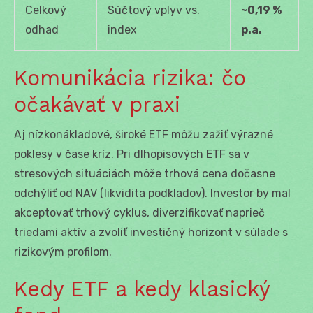
Celkový
Súčtový vplyv vs.
~0,19 %
odhad
index
p.a.
Komunikácia rizika: čo
očakávať v praxi
Aj nízkonákladové, široké ETF môžu zažiť výrazné
poklesy v čase kríz. Pri dlhopisových ETF sa v
stresových situáciách môže trhová cena dočasne
odchýliť od NAV (likvidita podkladov). Investor by mal
akceptovať trhový cyklus, diverzifikovať naprieč
triedami aktív a zvoliť investičný horizont v súlade s
rizikovým profilom.
Kedy ETF a kedy klasický