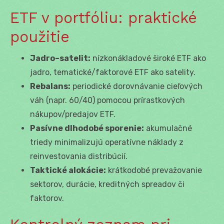
ETF v portfóliu: praktické
použitie
Jadro–satelit:
nízkonákladové široké ETF ako
jadro, tematické/faktorové ETF ako satelity.
Rebalans:
periodické dorovnávanie cieľových
váh (napr. 60/40) pomocou prírastkových
nákupov/predajov ETF.
Pasívne dlhodobé sporenie:
akumulačné
triedy minimalizujú operatívne náklady z
reinvestovania distribúcií.
Taktické alokácie:
krátkodobé prevažovanie
sektorov, durácie, kreditných spreadov či
faktorov.