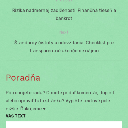
Previous
Navigácia
Previous
Riziká nadmernej zadlženosti: Finančná tieseň a
v
post:
bankrot
článku
Next
Next
Štandardy čistoty a odovzdania: Checklist pre
post:
transparentné ukončenie nájmu
Poradňa
Potrebujete radu? Chcete pridať komentár, doplniť
alebo upraviť túto stránku? Vyplňte textové pole
nižšie. Ďakujeme ♥
VÁŠ TEXT