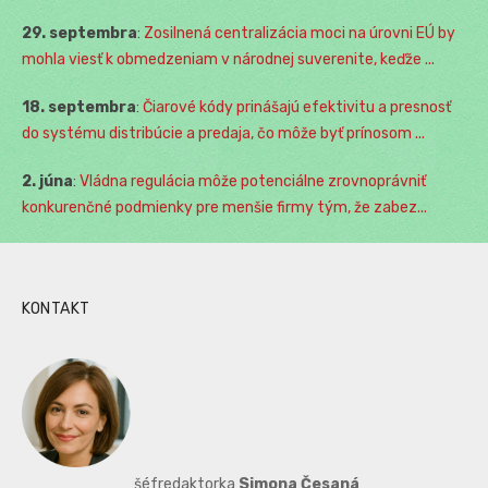
29. septembra
:
Zosilnená centralizácia moci na úrovni EÚ by
mohla viesť k obmedzeniam v národnej suverenite, keďže ...
18. septembra
:
Čiarové kódy prinášajú efektivitu a presnosť
do systému distribúcie a predaja, čo môže byť prínosom ...
2. júna
:
Vládna regulácia môže potenciálne zrovnoprávniť
konkurenčné podmienky pre menšie firmy tým, že zabez...
KONTAKT
šéfredaktorka
Simona Česaná