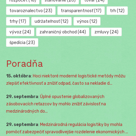
rozpočet
(18)
sťahovanie
(20)
tovar
(24)
tovaroznalectvo
(23)
transparentnosť
(17)
trh
(12)
trhy
(17)
udržateľnosť
(12)
výnos
(12)
vývoz
(24)
zahraničný obchod
(44)
zmluvy
(24)
špedícia
(23)
Poradňa
15. októbra
:
Hoci niektoré moderné logistické metódy môžu
zlepšiť efektívnosť a znížiť odpad, často sa nekladie d...
29. septembra
:
Úplné opustenie globalizovaných
zásobovacích reťazcov by mohlo znížiť závislosť na
medzinárodných do...
29. septembra
:
Medzinárodná regulácia logistiky by mohla
pomôcť zabezpečiť spravodlivejšie rozdelenie ekonomických ...