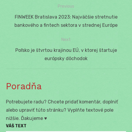
Previous
Navigácia
Previous
FINWEEK Bratislava 2023: Najväčšie stretnutie
v
post:
bankového a fintech sektora v strednej Európe
článku
Next
Next
Poľsko je štvrtou krajinou EÚ, v ktorej štartuje
post:
európsky dôchodok
Poradňa
Potrebujete radu? Chcete pridať komentár, doplniť
alebo upraviť túto stránku? Vyplňte textové pole
nižšie. Ďakujeme ♥
VÁŠ TEXT