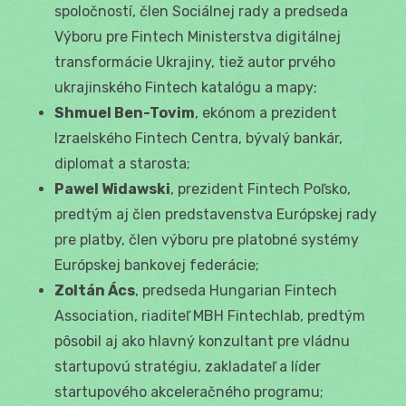
spoločností, člen Sociálnej rady a predseda
Výboru pre Fintech Ministerstva digitálnej
transformácie Ukrajiny, tiež autor prvého
ukrajinského Fintech katalógu a mapy;
Shmuel Ben-Tovim
, ekónom a prezident
Izraelského Fintech Centra, bývalý bankár,
diplomat a starosta;
Pawel Widawski
, prezident Fintech Poľsko,
predtým aj člen predstavenstva Európskej rady
pre platby, člen výboru pre platobné systémy
Európskej bankovej federácie;
Zoltán Ács
, predseda Hungarian Fintech
Association, riaditeľ MBH Fintechlab, predtým
pôsobil aj ako hlavný konzultant pre vládnu
startupovú stratégiu, zakladateľ a líder
startupového akceleračného programu;