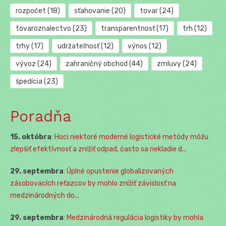
rozpočet
(18)
sťahovanie
(20)
tovar
(24)
tovaroznalectvo
(23)
transparentnosť
(17)
trh
(12)
trhy
(17)
udržateľnosť
(12)
výnos
(12)
vývoz
(24)
zahraničný obchod
(44)
zmluvy
(24)
špedícia
(23)
Poradňa
15. októbra
:
Hoci niektoré moderné logistické metódy môžu
zlepšiť efektívnosť a znížiť odpad, často sa nekladie d...
29. septembra
:
Úplné opustenie globalizovaných
zásobovacích reťazcov by mohlo znížiť závislosť na
medzinárodných do...
29. septembra
:
Medzinárodná regulácia logistiky by mohla