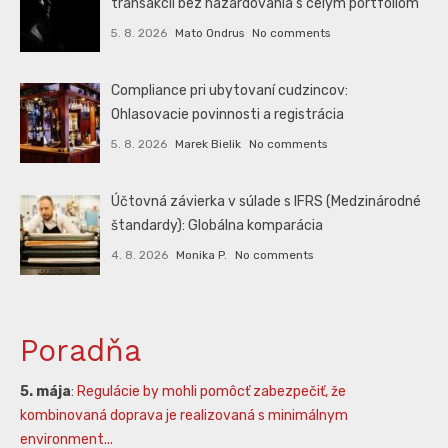
transakcií bez hazardovania s celým portfóliom
5. 8. 2026
Mato Ondrus
No comments
Compliance pri ubytovaní cudzincov:
Ohlasovacie povinnosti a registrácia
5. 8. 2026
Marek Bielik
No comments
Účtovná závierka v súlade s IFRS (Medzinárodné
štandardy): Globálna komparácia
4. 8. 2026
Monika P.
No comments
Poradňa
5. mája
:
Regulácie by mohli pomôcť zabezpečiť, že
kombinovaná doprava je realizovaná s minimálnym
environment...