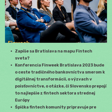
Zapíše sa Bratislava na mapu Fintech
sveta?
Konferencia Finweek Bratislava 2023 bude
o ceste tradičného bankovníctva smerom
k
digitálnej transformácii, o výzvach v
poisťovníctve, o otázke, či Slovensko prepojí
to najlepšie z fintech sektora strednej
Európy
Špička fintech komunity pripravuje pre