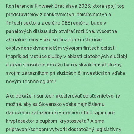
Konferencia Finweek Bratislava 2023, ktorá spojí top
predstaviteľov z bankovníctva, poisťovníctva a
fintech sektora z celého CEE regiónu, bude v
panelových diskusiách otvárať rozličné, výsostne
aktuálne témy – ako sú finančné inštitúcie
ovplyvnené dynamickým vývojom fintech oblasti
(napríklad rastúce služby v oblasti platobných služieb)
a akým spôsobom dokážu banky skvalitňovať služby
svojim zákazníkom pri službách či investíciách vďaka
novým technológiám?
Ako dokáže insurtech akcelerovať poisťovníctvo, je
možné, aby sa Slovensko vďaka najnižšiemu
daňovému zaťaženiu kryptomien stalo rajom pre
kryptosektor a pupkom kryptosveta? A sme
pripravení/schopní vytvoriť dostatočný legislatívny