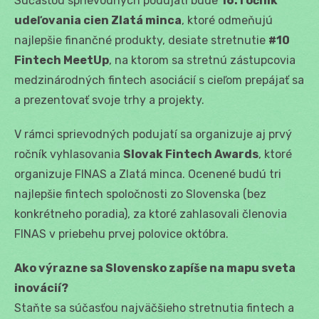
Súčasťou sprievodných podujatí bude
16. ročník
udeľovania cien Zlatá minca
, ktoré odmeňujú
najlepšie finančné produkty, desiate stretnutie
#10
Fintech MeetUp
, na ktorom sa stretnú zástupcovia
medzinárodných fintech asociácií s cieľom prepájať sa
a prezentovať svoje trhy a projekty.
V rámci sprievodných podujatí sa organizuje aj prvý
ročník vyhlasovania
Slovak Fintech Awards
, ktoré
organizuje FINAS a Zlatá minca. Ocenené budú tri
najlepšie fintech spoločnosti zo Slovenska (bez
konkrétneho poradia), za ktoré zahlasovali členovia
FINAS v priebehu prvej polovice októbra.
Ako výrazne sa Slovensko zapíše na mapu sveta
inovácií?
Staňte sa súčasťou najväčšieho stretnutia fintech a