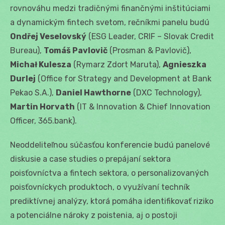
rovnováhu medzi tradičnými finančnými inštitúciami
a dynamickým fintech svetom, rečníkmi panelu budú
Ondřej Veselovský
(ESG Leader, CRIF – Slovak Credit
Bureau),
Tomáš Pavlovič
(Prosman & Pavlovič),
Michał Kulesza
(Rymarz Zdort Maruta),
Agnieszka
Durlej
(Office for Strategy and Development at Bank
Pekao S.A.),
Daniel Hawthorne
(DXC Technology),
Martin Horvath
(IT & Innovation & Chief Innovation
Officer, 365.bank).
Neoddeliteľnou súčasťou konferencie budú panelové
diskusie a case studies o prepájaní sektora
poisťovníctva a fintech sektora, o personalizovaných
poisťovníckych produktoch, o využívaní techník
prediktívnej analýzy, ktorá pomáha identifikovať riziko
a potenciálne nároky z poistenia, aj o postoji