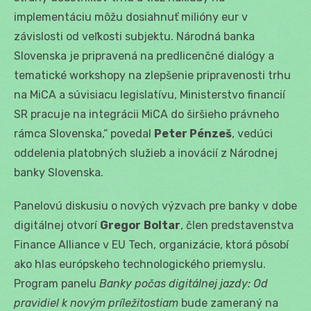
implementáciu môžu dosiahnuť milióny eur v
závislosti od veľkosti subjektu. Národná banka
Slovenska je pripravená na predlicenčné dialógy a
tematické workshopy na zlepšenie pripravenosti trhu
na MiCA a súvisiacu legislatívu, Ministerstvo financií
SR pracuje na integrácii MiCA do širšieho právneho
rámca Slovenska,“ povedal
Peter Pénzeš
, vedúci
oddelenia platobných služieb a inovácií z Národnej
banky Slovenska.
Panelovú diskusiu o nových výzvach pre banky v dobe
digitálnej otvorí
Gregor
Boltar
, člen predstavenstva
Finance Alliance v EU Tech, organizácie, ktorá pôsobí
ako hlas európskeho technologického priemyslu.
Program panelu
Banky počas digitálnej jazdy: Od
pravidiel k novým príležitostiam
bude zameraný na