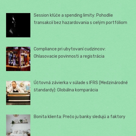
Session kľúče a spending limity: Pohodlie
transakcií bez hazardovania s celým portfóliom
Compliance pri ubytovaní cudzincov:
Ohlasovacie povinnosti a registrácia
Účtovná závierka v súlade s IFRS (Medzinárodné
štandardy): Globálna komparácia
Bonita klienta: Prečo ju banky sledujú a faktory