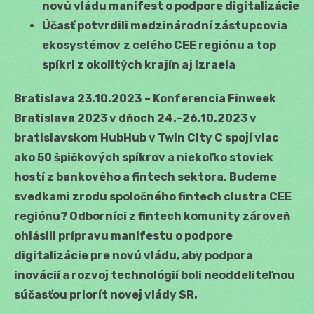
novú vládu manifest o podpore digitalizácie
Účasť potvrdili medzinárodní zástupcovia
ekosystémov
z celého CEE regiónu a top
spíkri z okolitých krajín aj Izraela
Bratislava 23
.
10.2023
– Konferencia Finweek
Bratislava 2023 v dňoch 24.-26.10.2023 v
bratislavskom HubHub v Twin City C spojí viac
ako 50 špičkových spíkrov a niekoľko stoviek
hostí z bankového a fintech sektora. Budeme
svedkami zrodu spoločného fintech clustra CEE
regiónu? Odborníci z fintech komunity zároveň
ohlásili prípravu manifestu o podpore
digitalizácie pre novú vládu, aby podpora
inovácií a rozvoj technológií boli neoddeliteľnou
súčasťou priorít novej vlády SR.