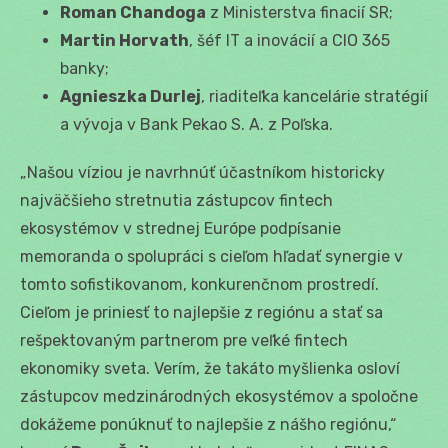
Roman Chandoga
z Ministerstva finacií SR;
Martin Horvath
, šéf IT a inovácií a CIO 365
banky;
Agnieszka Durlej
, riaditeľka kancelárie stratégií
a vývoja v Bank Pekao S. A. z Poľska.
„Našou víziou je navrhnúť účastníkom historicky
najväčšieho stretnutia zástupcov fintech
ekosystémov v strednej Európe podpísanie
memoranda o spolupráci s cieľom hľadať synergie v
tomto sofistikovanom, konkurenčnom prostredí.
Cieľom je priniesť to najlepšie z regiónu a stať sa
rešpektovaným partnerom pre veľké fintech
ekonomiky sveta. Verím, že takáto myšlienka osloví
zástupcov medzinárodných ekosystémov a spoločne
dokážeme ponúknuť to najlepšie z nášho regiónu,“