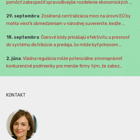
pomôcť zabezpečiť spravodlivejšie rozdelenie ekonomických ...
29. septembra
:
Zosilnená centralizácia moci na úrovni EÚ by
mohla viesť k obmedzeniam v národnej suverenite, keďže ...
18. septembra
:
Čiarové kódy prinášajú efektivitu a presnosť
do systému distribúcie a predaja, čo môže byť prínosom ...
2. júna
:
Vládna regulácia môže potenciálne zrovnoprávniť
konkurenčné podmienky pre menšie firmy tým, že zabez...
KONTAKT