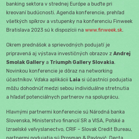
banking sektora v strednej Európe a buďte pri
kreovaní budúcnosti. Agenda konferencie, prehľad
všetkých spíkrov a vstupenky na konferenciu Finweek
Bratislava 2023 sú k dispozícii na
www.finweek.sk
.
Okrem prednášok a sprievodných podujatí je
pripravená aj výstava investičných obrazov z
Andrej
Smolak Gallery
a
Triumph Gallery Slovakia
.
Novinkou konferencie je dôraz na networking
účastníkov. Vďaka aplikácii
Laia
si účastníci podujatia
môžu dohodnúť medzi sebou individuálne stretnutia
a hľadať potenciálnych partnerov na spoluprácu.
Hlavnými partnermi konferencie sú Národná banka
Slovenska, Ministerstvo financií SR a VISA, Poľské a
Izraelské veľvyslanectvo, CRIF – Slovak Credit Bureau,
partnermi podujatia sú Prosman & Pavlovič, Decta,