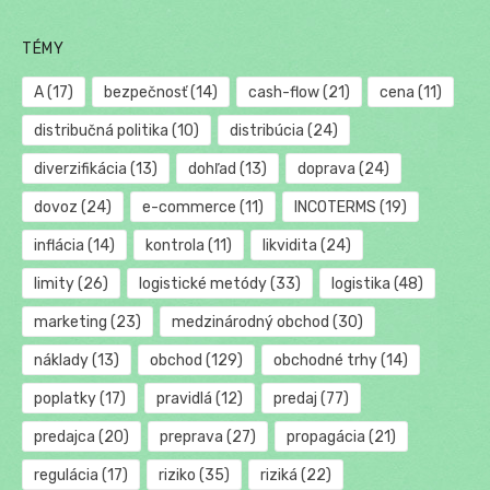
TÉMY
A
(17)
bezpečnosť
(14)
cash-flow
(21)
cena
(11)
distribučná politika
(10)
distribúcia
(24)
diverzifikácia
(13)
dohľad
(13)
doprava
(24)
dovoz
(24)
e-commerce
(11)
INCOTERMS
(19)
inflácia
(14)
kontrola
(11)
likvidita
(24)
limity
(26)
logistické metódy
(33)
logistika
(48)
marketing
(23)
medzinárodný obchod
(30)
náklady
(13)
obchod
(129)
obchodné trhy
(14)
poplatky
(17)
pravidlá
(12)
predaj
(77)
predajca
(20)
preprava
(27)
propagácia
(21)
regulácia
(17)
riziko
(35)
riziká
(22)