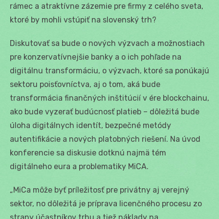
rámec a atraktívne zázemie pre firmy z celého sveta,
ktoré by mohli vstúpiť na slovenský trh?
Diskutovať sa bude o nových výzvach a možnostiach
pre konzervatívnejšie banky a o ich pohľade na
digitálnu transformáciu, o výzvach, ktoré sa ponúkajú
sektoru poisťovníctva, aj o tom, aká bude
transformácia finančných inštitúcií v ére blockchainu,
ako bude vyzerať budúcnosť platieb – dôležitá bude
úloha digitálnych identít, bezpečné metódy
autentifikácie a nových platobných riešení. Na úvod
konferencie sa diskusie dotknú najmä tém
digitálneho eura a problematiky MiCA.
„MiCa môže byť príležitosť pre privátny aj verejný
sektor, no dôležitá je príprava licenčného procesu zo
strany účastníkov trhu a tiež náklady na