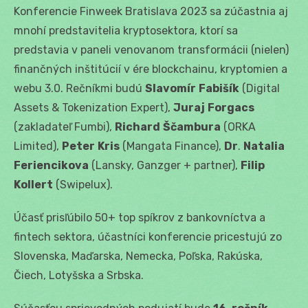
Konferencie Finweek Bratislava 2023 sa zúčastnia aj
mnohí predstavitelia kryptosektora, ktorí sa
predstavia v paneli venovanom transformácii (nielen)
finančných inštitúcií v ére blockchainu, kryptomien a
webu 3.0. Rečníkmi budú
Slavomír
Fabišík
(Digital
Assets & Tokenization Expert),
Juraj
Forgacs
(zakladateľ Fumbi),
Richard
Ščambura
(ORKA
Limited),
Peter
Kris
(Mangata Finance),
Dr
.
Natalia
Feriencikova
(Lansky, Ganzger + partner),
Filip
Kollert
(Swipelux).
Účasť prisľúbilo 50+ top spíkrov z bankovníctva a
fintech sektora, účastníci konferencie pricestujú zo
Slovenska, Maďarska, Nemecka, Poľska, Rakúska,
Čiech, Lotyšska a Srbska.