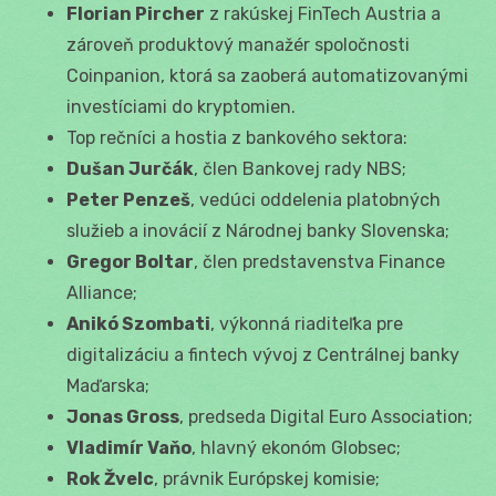
Florian Pircher
z rakúskej FinTech Austria a
zároveň produktový manažér spoločnosti
Coinpanion, ktorá sa zaoberá automatizovanými
investíciami do kryptomien.
Top rečníci a hostia z bankového sektora:
Dušan Jurčák
, člen Bankovej rady NBS;
Peter Penzeš
, vedúci oddelenia platobných
služieb a inovácií z Národnej banky Slovenska;
Gregor Boltar
, člen predstavenstva Finance
Alliance;
Anikó Szombati
, výkonná riaditeľka pre
digitalizáciu a fintech vývoj z Centrálnej banky
Maďarska;
Jonas Gross
, predseda Digital Euro Association;
Vladimír Vaňo
, hlavný ekonóm Globsec;
Rok Žvelc
, právnik Európskej komisie;