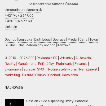
šéfredaktorka
Simona Česaná
simona@euroekonom.sk
+421 907 234 066
+420 774 699 168
LinkedIn
Obchod
|
Logistika
|
Distribúcia
|
Doprava
|
Predaj
|
Ceny
|
Tovar
|
Služby
|
Trhy
|
Zahraničný obchod
|
Kontakt
© 2010 - 2026
SEO
|
Reklama a PR
|
Vrtuľníky
|
Autoškola
|
Reality
|
Manažment
|
Prijímáčky
|
Podnikanie
|
Financie
|
Ekonomika
|
Zdravie
|
SWOT
|
Podnikateľský plán
|
Manažment
|
Marketing
|
Kultúra
|
Skúšky
|
Obchod
|
Dovolenka
NAJNOVŠIE
Session kľúče a spending limity: Pohodlie