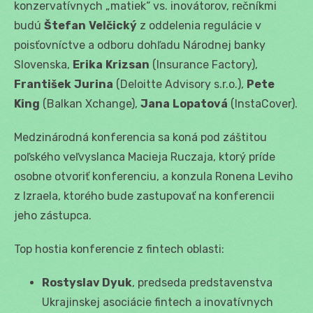
konzervatívnych „matiek“ vs. inovátorov, rečníkmi
budú
Štefan
Velčický
z oddelenia regulácie v
poisťovníctve a odboru dohľadu Národnej banky
Slovenska,
Erika
Krizsan
(Insurance Factory),
František
Jurina
(Deloitte Advisory s.r.o.),
Pete
King
(Balkan Xchange),
Jana
Lopatová
(InstaCover).
Medzinárodná konferencia sa koná pod záštitou
poľského veľvyslanca Macieja Ruczaja, ktorý príde
osobne otvoriť konferenciu, a konzula Ronena Leviho
z Izraela, ktorého bude zastupovať na konferencii
jeho zástupca.
Top hostia konferencie z fintech oblasti:
Rostyslav Dyuk
, predseda predstavenstva
Ukrajinskej asociácie fintech a inovatívnych