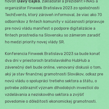
hovorí
Davy
Čajko
, zakladateľ a prezident FINAS a
organizátor Finweek Bratislava 2023 zo spoločnosti
TechEvents, ktorý zároveň informoval, že viac ako 70
odborníkov z fintech komunity v súčasnosti pripravuje
pre novú vládu manifest o podpore digitalizácie a
fintech prostredia na Slovensku so zámerom zaradiť
ho medzi priority novej vlády SR.
Konferencia Finweek Bratislava 2023 sa bude konať
dva dni v priestoroch bratislavského HubHub a
záverečný deň bude online, venovaný diskusii o tom,
aký je stav finančnej gramotnosti Slovákov, odkaz pre
novú vládu o spolupráci tretieho sektora a štátu, o
potrebe zdôrazniť význam dlhodobých investícií do
vzdelávania a neziskového sektora a zvýšiť
povedomie o dôležitosti ekonomickej gramotnosti.