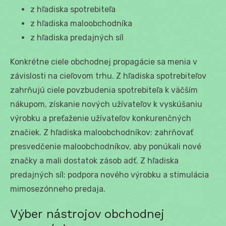
z hľadiska spotrebiteľa
z hľadiska maloobchodníka
z hľadiska predajných síl
Konkrétne ciele obchodnej propagácie sa menia v
závislosti na cieľovom trhu. Z hľadiska spotrebiteľov
zahrňujú ciele povzbudenia spotrebiteľa k väčším
nákupom, získanie nových užívateľov k vyskúšaniu
výrobku a preťaženie užívateľov konkurenčných
značiek. Z hľadiska maloobchodníkov: zahrňovať
presvedčenie maloobchodníkov, aby ponúkali nové
značky a mali dostatok zásob adť. Z hľadiska
predajných síl: podpora nového výrobku a stimulácia
mimosezónneho predaja.
Výber nástrojov obchodnej