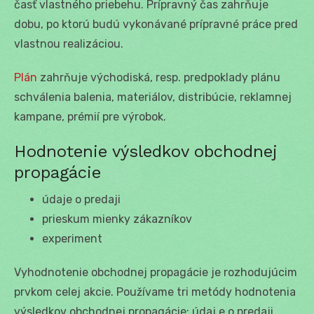
časť vlastného priebehu. Prípravný čas zahrňuje
dobu, po ktorú budú vykonávané prípravné práce pred
vlastnou realizáciou.
Plán
zahrňuje východiská, resp. predpoklady plánu
schválenia balenia, materiálov, distribúcie, reklamnej
kampane, prémií pre výrobok.
Hodnotenie výsledkov obchodnej
propagácie
údaje o predaji
prieskum mienky zákazníkov
experiment
Vyhodnotenie obchodnej propagácie je rozhodujúcim
prvkom celej akcie. Používame tri metódy hodnotenia
výsledkov obchodnej propagácie: údaj e o predaji