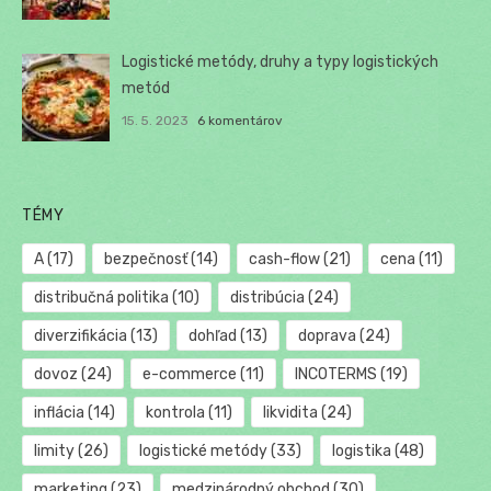
Logistické metódy, druhy a typy logistických
metód
15. 5. 2023
6 komentárov
TÉMY
A
(17)
bezpečnosť
(14)
cash-flow
(21)
cena
(11)
distribučná politika
(10)
distribúcia
(24)
diverzifikácia
(13)
dohľad
(13)
doprava
(24)
dovoz
(24)
e-commerce
(11)
INCOTERMS
(19)
inflácia
(14)
kontrola
(11)
likvidita
(24)
limity
(26)
logistické metódy
(33)
logistika
(48)
marketing
(23)
medzinárodný obchod
(30)