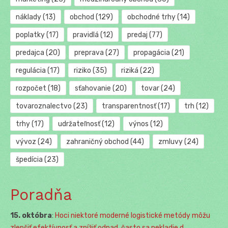
náklady
(13)
obchod
(129)
obchodné trhy
(14)
poplatky
(17)
pravidlá
(12)
predaj
(77)
predajca
(20)
preprava
(27)
propagácia
(21)
regulácia
(17)
riziko
(35)
riziká
(22)
rozpočet
(18)
sťahovanie
(20)
tovar
(24)
tovaroznalectvo
(23)
transparentnosť
(17)
trh
(12)
trhy
(17)
udržateľnosť
(12)
výnos
(12)
vývoz
(24)
zahraničný obchod
(44)
zmluvy
(24)
špedícia
(23)
Poradňa
15. októbra
:
Hoci niektoré moderné logistické metódy môžu
zlepšiť efektívnosť a znížiť odpad, často sa nekladie d...