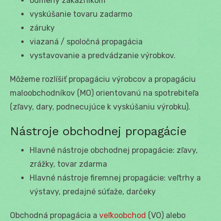
odmeny zákazníkom
vyskúšanie tovaru zadarmo
záruky
viazaná / spoločná propagácia
vystavovanie a predvádzanie výrobkov.
Môžeme rozlíšiť propagáciu výrobcov a propagáciu
maloobchodníkov (MO) orientovanú na spotrebiteľa
(zľavy, dary, podnecujúce k vyskúšaniu výrobku).
Nástroje obchodnej propagácie
Hlavné nástroje obchodnej propagácie: zľavy,
zrážky, tovar zdarma
Hlavné nástroje firemnej propagácie: veľtrhy a
výstavy, predajné súťaže, darčeky
Obchodná propagácia a
veľkoobchod
(VO) alebo