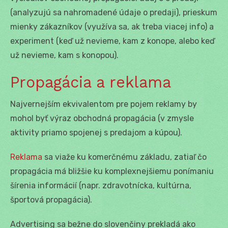
(analyzujú sa nahromadené údaje o predaji), prieskum
mienky zákazníkov (využíva sa, ak treba viacej info) a
experiment (keď už nevieme, kam z konope, alebo keď
už nevieme, kam s konopou).
Propagácia a reklama
Najvernejším ekvivalentom pre pojem reklamy by
mohol byť výraz obchodná propagácia (v zmysle
aktivity priamo spojenej s predajom a kúpou).
Reklama
sa viaže ku komerčnému základu, zatiaľ čo
propagácia má bližšie ku komplexnejšiemu ponímaniu
šírenia informácií (napr. zdravotnícka, kultúrna,
športová propagácia).
Advertising sa bežne do slovenčiny prekladá ako