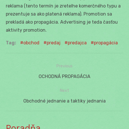
reklama (tento termín je zreteľne komerčného typu a
prezentuje sa ako platená reklama). Promotion sa
prekladá ako propagácia. Advertising je teda časťou
aktivity promotion.
Tag:
obchod
predaj
predajca
propagácia
Previous
Navigácia
Previous
OCHODNÁ PROPAGÁCIA
v
post:
Next
článku
Next
Obchodné jednanie a taktiky jednania
post:
Poradňa