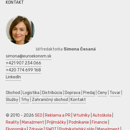
KONTAKT
šéfredaktorka
Simona Česaná
simona@euroekonom.sk
+421 907 234 066
+420 774 699 168
LinkedIn
Obchod
|
Logistika
|
Distribúcia
|
Doprava
|
Predaj
|
Ceny
|
Tovar
|
Služby
|
Trhy
|
Zahraničný obchod
|
Kontakt
© 2010 - 2026
SEO
|
Reklama a PR
|
Vrtuľníky
|
Autoškola
|
Reality
|
Manažment
|
Prijímáčky
|
Podnikanie
|
Financie
|
Ekonomika
|
Zdravie
|
SWOT
|
Podnikateľský plán
|
Manažment
|