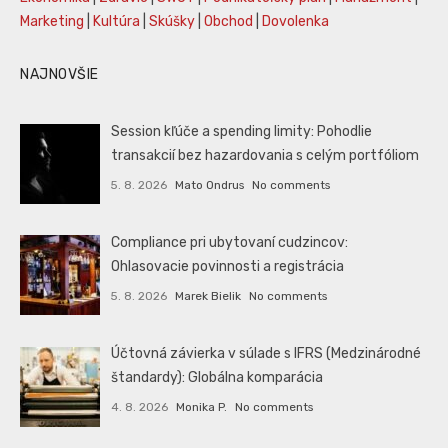
Marketing
|
Kultúra
|
Skúšky
|
Obchod
|
Dovolenka
NAJNOVŠIE
Session kľúče a spending limity: Pohodlie
transakcií bez hazardovania s celým portfóliom
5. 8. 2026
Mato Ondrus
No comments
Compliance pri ubytovaní cudzincov:
Ohlasovacie povinnosti a registrácia
5. 8. 2026
Marek Bielik
No comments
Účtovná závierka v súlade s IFRS (Medzinárodné
štandardy): Globálna komparácia
4. 8. 2026
Monika P.
No comments