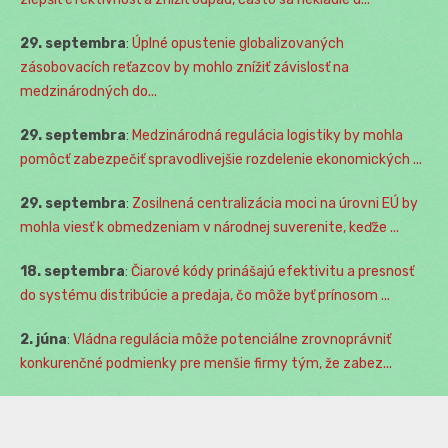
29. septembra
:
Úplné opustenie globalizovaných
zásobovacích reťazcov by mohlo znížiť závislosť na
medzinárodných do...
29. septembra
:
Medzinárodná regulácia logistiky by mohla
pomôcť zabezpečiť spravodlivejšie rozdelenie ekonomických ...
29. septembra
:
Zosilnená centralizácia moci na úrovni EÚ by
mohla viesť k obmedzeniam v národnej suverenite, keďže ...
18. septembra
:
Čiarové kódy prinášajú efektivitu a presnosť
do systému distribúcie a predaja, čo môže byť prínosom ...
2. júna
:
Vládna regulácia môže potenciálne zrovnoprávniť
konkurenčné podmienky pre menšie firmy tým, že zabez...