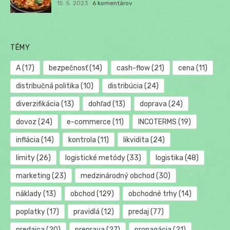
15. 5. 2023
6 komentárov
TÉMY
A
(17)
bezpečnosť
(14)
cash-flow
(21)
cena
(11)
distribučná politika
(10)
distribúcia
(24)
diverzifikácia
(13)
dohľad
(13)
doprava
(24)
dovoz
(24)
e-commerce
(11)
INCOTERMS
(19)
inflácia
(14)
kontrola
(11)
likvidita
(24)
limity
(26)
logistické metódy
(33)
logistika
(48)
marketing
(23)
medzinárodný obchod
(30)
náklady
(13)
obchod
(129)
obchodné trhy
(14)
poplatky
(17)
pravidlá
(12)
predaj
(77)
predajca
(20)
preprava
(27)
propagácia
(21)