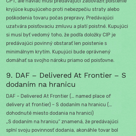
CPT, ale naviac musí predávajúci zadovážiť poistenie
kryjúce kupujúceho proti nebezpečiu straty alebo
poškodenia tovaru počas prepravy. Predávajúci
uzatvára poisťovaciu zmluvu a platí poistné. Kupujúci
si musí byť vedomý toho, že podľa doložky CIP je
predávajúci povinný obstarať len poistenie s
minimálnym krytím. Kupujúci bude oprávnený
domáhať sa svojho nároku priamo od poisťovne.
9. DAF – Delivered At Frontier – S
dodaním na hranicu
DAF – Delivered At Frontier (… named place of
delivery at frontier) – S dodaním na hranicu (…
dohodnuté miesto dodania na hranici)
„S dodaním na hranicu“ znamená, že predávajúci
splní svoju povinnosť dodania, akonáhle tovar bol