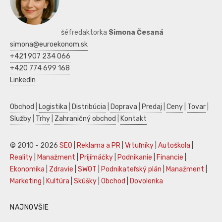
šéfredaktorka
Simona Česaná
simona@euroekonom.sk
+421 907 234 066
+420 774 699 168
LinkedIn
Obchod
|
Logistika
|
Distribúcia
|
Doprava
|
Predaj
|
Ceny
|
Tovar
|
Služby
|
Trhy
|
Zahraničný obchod
|
Kontakt
© 2010 - 2026
SEO
|
Reklama a PR
|
Vrtuľníky
|
Autoškola
|
Reality
|
Manažment
|
Prijímáčky
|
Podnikanie
|
Financie
|
Ekonomika
|
Zdravie
|
SWOT
|
Podnikateľský plán
|
Manažment
|
Marketing
|
Kultúra
|
Skúšky
|
Obchod
|
Dovolenka
NAJNOVŠIE