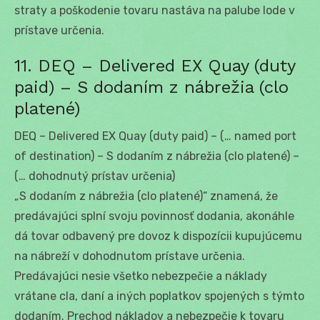
straty a poškodenie tovaru nastáva na palube lode v
prístave určenia.
11. DEQ – Delivered EX Quay (duty
paid) – S dodaním z nábrežia (clo
platené)
DEQ – Delivered EX Quay (duty paid) – (… named port
of destination) – S dodaním z nábrežia (clo platené) –
(… dohodnutý prístav určenia)
„S dodaním z nábrežia (clo platené)“ znamená, že
predávajúci splní svoju povinnosť dodania, akonáhle
dá tovar odbavený pre dovoz k dispozícii kupujúcemu
na nábreží v dohodnutom prístave určenia.
Predávajúci nesie všetko nebezpečie a náklady
vrátane cla, daní a iných poplatkov spojených s týmto
dodaním. Prechod nákladov a nebezpečie k tovaru