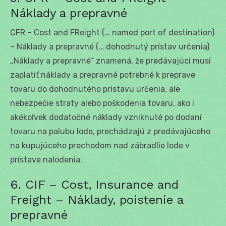
Náklady a prepravné
CFR – Cost and FReight (… named port of destination)
– Náklady a prepravné (… dohodnutý prístav určenia)
„Náklady a prepravné“ znamená, že predávajúci musí
zaplatiť náklady a prepravné potrebné k preprave
tovaru do dohodnutého prístavu určenia, ale
nebezpečie straty alebo poškodenia tovaru, ako i
akékoľvek dodatočné náklady vzniknuté po dodaní
tovaru na palubu lode, prechádzajú z predávajúceho
na kupujúceho prechodom nad zábradlie lode v
prístave nalodenia.
6. CIF – Cost, Insurance and
Freight – Náklady, poistenie a
prepravné