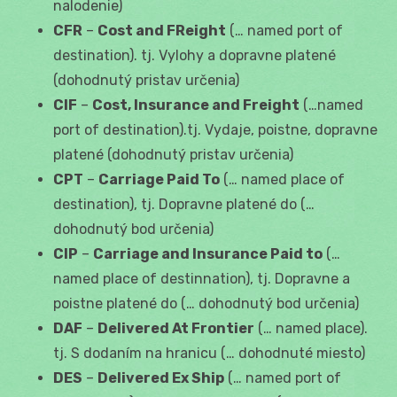
nalodenie)
CFR
–
Cost and FReight
(… named port of
destination). tj. Vylohy a dopravne platené
(dohodnutý pristav určenia)
CIF
–
Cost, Insurance and Freight
(…named
port of destination).tj. Vydaje, poistne, dopravne
platené (dohodnutý pristav určenia)
CPT
–
Carriage Paid To
(… named place of
destination), tj. Dopravne platené do (…
dohodnutý bod určenia)
CIP
–
Carriage and Insurance Paid to
(…
named place of destinnation), tj. Dopravne a
poistne platené do (… dohodnutý bod určenia)
DAF
–
Delivered At Frontier
(… named place).
tj. S dodaním na hranicu (… dohodnuté miesto)
DES
–
Delivered Ex Ship
(… named port of