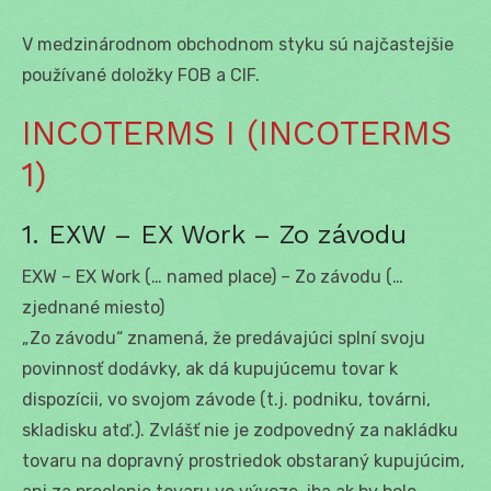
V medzinárodnom obchodnom styku sú najčastejšie
používané doložky FOB a CIF.
INCOTERMS I (INCOTERMS
1)
1. EXW – EX Work – Zo závodu
EXW – EX Work (… named place) – Zo závodu (…
zjednané miesto)
„Zo závodu“ znamená, že predávajúci splní svoju
povinnosť dodávky, ak dá kupujúcemu tovar k
dispozícii, vo svojom závode (t.j. podniku, továrni,
skladisku atď.). Zvlášť nie je zodpovedný za nakládku
tovaru na dopravný prostriedok obstaraný kupujúcim,