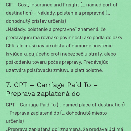
CIF – Cost, Insurance and Freight (… named port of
destination) – Náklady, poistenie a prepravné (…
dohodnutý prístav určenia)
„Náklady, poistenie a prepravné“ znamená, že
predávajúci má rovnaké povinnosti ako podľa doložky
CFR, ale musí naviac obstarať námorne poistenie
kryjúce kupujúceho proti nebezpečiu straty, alebo
poškodeniu tovaru počas prepravy. Predávajúci
uzatvára poisťovaciu zmluvu a platí poistné.
7. CPT – Carriage Paid To –
Preprava zaplatená do
CPT – Carriage Paid To (… named place of destination)
– Preprava zaplatená do (… dohodnuté miesto
určenia)
„Preprava zaplatená do“ znamená, že predávajúci má