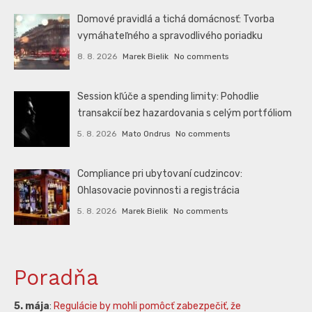
Domové pravidlá a tichá domácnosť: Tvorba
vymáhateľného a spravodlivého poriadku
8. 8. 2026
Marek Bielik
No comments
Session kľúče a spending limity: Pohodlie
transakcií bez hazardovania s celým portfóliom
5. 8. 2026
Mato Ondrus
No comments
Compliance pri ubytovaní cudzincov:
Ohlasovacie povinnosti a registrácia
5. 8. 2026
Marek Bielik
No comments
Poradňa
5. mája
:
Regulácie by mohli pomôcť zabezpečiť, že