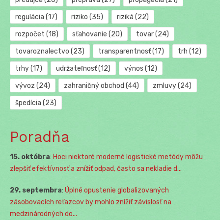
regulácia
(17)
riziko
(35)
riziká
(22)
rozpočet
(18)
sťahovanie
(20)
tovar
(24)
tovaroznalectvo
(23)
transparentnosť
(17)
trh
(12)
trhy
(17)
udržateľnosť
(12)
výnos
(12)
vývoz
(24)
zahraničný obchod
(44)
zmluvy
(24)
špedícia
(23)
Poradňa
15. októbra
:
Hoci niektoré moderné logistické metódy môžu
zlepšiť efektívnosť a znížiť odpad, často sa nekladie d...
29. septembra
:
Úplné opustenie globalizovaných
zásobovacích reťazcov by mohlo znížiť závislosť na
medzinárodných do...