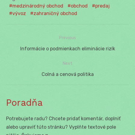
medzinárodný obchod
obchod
predaj
vývoz
zahraničný obchod
Previous
Navigácia
Previous
Informácie o podmienkach eliminácie rizík
v
post:
Next
článku
Next
Colná a cenová politika
post:
Poradňa
Potrebujete radu? Chcete pridať komentár, doplniť
alebo upraviť túto stránku? Vyplňte textové pole