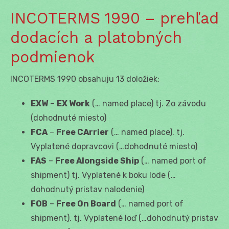
INCOTERMS 1990 – prehľad
dodacích a platobných
podmienok
INCOTERMS 1990 obsahuju 13 doložiek:
EXW
–
EX Work
(… named place) tj. Zo závodu
(dohodnuté miesto)
FCA
–
Free CArrier
(… named place). tj.
Vyplatené dopravcovi (…dohodnuté miesto)
FAS
–
Free Alongside Ship
(… named port of
shipment) tj. Vyplatené k boku lode (…
dohodnutý pristav nalodenie)
FOB
–
Free On Board
(… named port of
shipment). tj. Vyplatené loď (…dohodnutý pristav