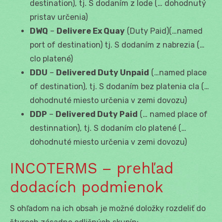
destination), tj. S dodaním z lode (… dohodnutý
pristav určenia)
DWQ
–
Delivere Ex Quay
(Duty Paid)(…named
port of destination) tj. S dodaním z nabrezia (…
clo platené)
DDU
–
Delivered Duty Unpaid
(…named place
of destination), tj. S dodaním bez platenia cla (…
dohodnuté miesto určenia v zemi dovozu)
DDP
–
Delivered Duty Paid
(… named place of
destinnation), tj. S dodaním clo platené (…
dohodnuté miesto určenia v zemi dovozu)
INCOTERMS – prehľad
dodacích podmienok
S ohľadom na ich obsah je možné doložky rozdeliť do