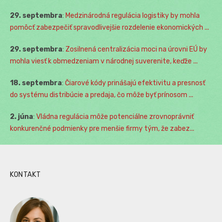
29. septembra
:
Medzinárodná regulácia logistiky by mohla
pomôcť zabezpečiť spravodlivejšie rozdelenie ekonomických ...
29. septembra
:
Zosilnená centralizácia moci na úrovni EÚ by
mohla viesť k obmedzeniam v národnej suverenite, keďže ...
18. septembra
:
Čiarové kódy prinášajú efektivitu a presnosť
do systému distribúcie a predaja, čo môže byť prínosom ...
2. júna
:
Vládna regulácia môže potenciálne zrovnoprávniť
konkurenčné podmienky pre menšie firmy tým, že zabez...
KONTAKT