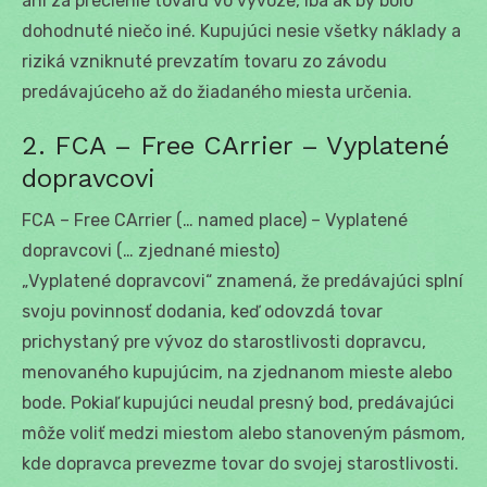
ani za preclenie tovaru vo vývoze, iba ak by bolo
dohodnuté niečo iné. Kupujúci nesie všetky náklady a
riziká vzniknuté prevzatím tovaru zo závodu
predávajúceho až do žiadaného miesta určenia.
2. FCA – Free CArrier – Vyplatené
dopravcovi
FCA – Free CArrier (… named place) – Vyplatené
dopravcovi (… zjednané miesto)
„Vyplatené dopravcovi“ znamená, že predávajúci splní
svoju povinnosť dodania, keď odovzdá tovar
prichystaný pre vývoz do starostlivosti dopravcu,
menovaného kupujúcim, na zjednanom mieste alebo
bode. Pokiaľ kupujúci neudal presný bod, predávajúci
môže voliť medzi miestom alebo stanoveným pásmom,
kde dopravca prevezme tovar do svojej starostlivosti.