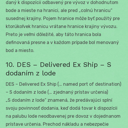
daný k dispozícii odbavený pre vývoz v dohodnutom
bode a mieste na hranici, ale pred „colnú hranicu“
susednej krajiny. Pojem hranice môže byť použitý pre
ktorúkoľvek hranicu vrátane hranice krajiny vývozu.
Preto je veľmi dôležité, aby táto hranica bola
definovaná presne a v každom prípade bol menovaný
bod a miesto.
10. DES – Delivered Ex Ship – S
dodaním z lode
DES – Delivered Ex Ship (… named port of destination)
– S dodaním z lode (… zjednaný prístav určenia)
„S dodaním z lode“ znamená, že predávajúci splní
svoju povinnosť dodania, keď dodá tovar k dispozícii
na palubu lode neodbavenej pre dovoz v dojednanom
prístave určenia. Prechod nákladu a nebezpečie