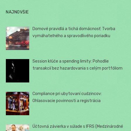
NAJNOVŠIE
Domové pravidlá a tichá domácnosť: Tvorba
vymáhateľného a spravodlivého poriadku
Session kľúče a spending limity: Pohodlie
transakcií bez hazardovania s celým portfóliom
Compliance pri ubytovaní cudzincov:
Ohlasovacie povinnosti a registrácia
Účtovná závierka v súlade s IFRS (Medzinárodné