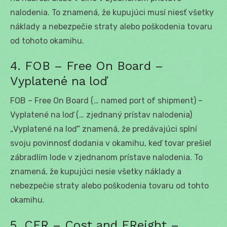
nalodenia. To znamená, že kupujúci musí niesť všetky
náklady a nebezpečie straty alebo poškodenia tovaru
od tohoto okamihu.
4. FOB – Free On Board –
Vyplatené na loď
FOB – Free On Board (… named port of shipment) –
Vyplatené na loď (… zjednaný prístav nalodenia)
„Vyplatené na loď“ znamená, že predávajúci splní
svoju povinnosť dodania v okamihu, keď tovar prešiel
zábradlím lode v zjednanom prístave nalodenia. To
znamená, že kupujúci nesie všetky náklady a
nebezpečie straty alebo poškodenia tovaru od tohto
okamihu.
5. CFR – Cost and FReight –