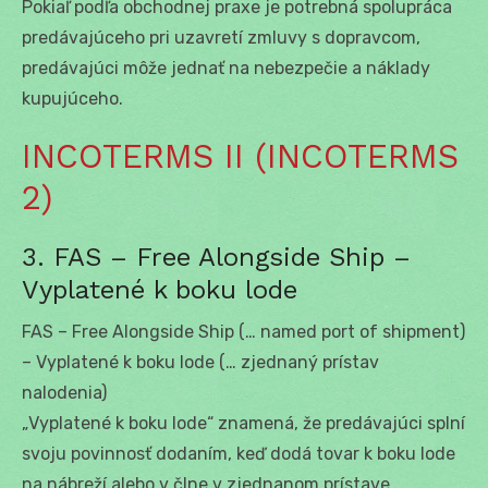
Pokiaľ podľa obchodnej praxe je potrebná spolupráca
predávajúceho pri uzavretí zmluvy s dopravcom,
predávajúci môže jednať na nebezpečie a náklady
kupujúceho.
INCOTERMS II (INCOTERMS
2)
3. FAS – Free Alongside Ship –
Vyplatené k boku lode
FAS – Free Alongside Ship (… named port of shipment)
– Vyplatené k boku lode (… zjednaný prístav
nalodenia)
„Vyplatené k boku lode“ znamená, že predávajúci splní
svoju povinnosť dodaním, keď dodá tovar k boku lode
na nábreží alebo v člne v zjednanom prístave