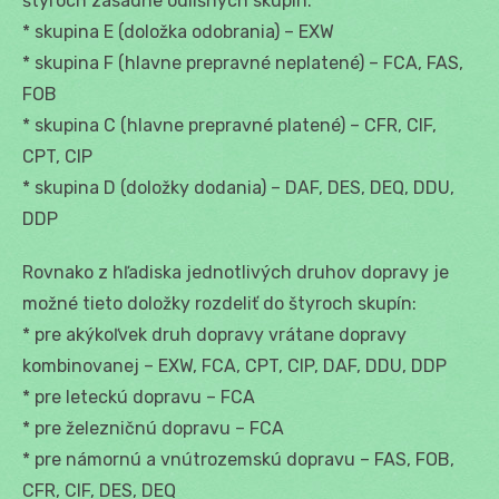
štyroch zásadne odlišných skupín:
* skupina E (doložka odobrania) – EXW
* skupina F (hlavne prepravné neplatené) – FCA, FAS,
FOB
* skupina C (hlavne prepravné platené) – CFR, CIF,
CPT, CIP
* skupina D (doložky dodania) – DAF, DES, DEQ, DDU,
DDP
Rovnako z hľadiska jednotlivých druhov dopravy je
možné tieto doložky rozdeliť do štyroch skupín:
* pre akýkoľvek druh dopravy vrátane dopravy
kombinovanej – EXW, FCA, CPT, CIP, DAF, DDU, DDP
* pre leteckú dopravu – FCA
* pre železničnú dopravu – FCA
* pre námornú a vnútrozemskú dopravu – FAS, FOB,
CFR, CIF, DES, DEQ