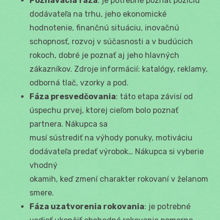
Poznávacia fáza
: je potrebné poznať pozíciu
dodávateľa na trhu, jeho ekonomické
hodnotenie, finančnú situáciu, inovačnú
schopnosť, rozvoj v súčasnosti a v budúcich
rokoch, dobré je poznať aj jeho hlavných
zákazníkov. Zdroje informácií: katalógy, reklamy,
odborná tlač, vzorky a pod.
Fáza presvedčovania
: táto etapa závisí od
úspechu prvej, ktorej cieľom bolo poznať
partnera. Nákupca sa
musí sústrediť na výhody ponuky, motiváciu
dodávateľa predať výrobok… Nákupca si vyberie
vhodný
okamih, keď zmení charakter rokovaní v želanom
smere.
Fáza uzatvorenia rokovania
: je potrebné