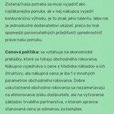
Zistená/naša potreba sa musí vyjadriť ako
najlákavejšia ponuka, ak v nej nákupca vyjadrí
konkurenčnú výhodu, je to znak jeho talentu, lebo nie
je jednoduché dodávateľovi ukázať, prečo by mal
spomedzi porovnateľných príležitostí uprednostniť
práve našu ponuku.
Cenová politika:
sa vzťahuje na ekonomické
prekážky, ktoré sa týkajú obchodného rokovania.
Nákupca vyjednáva o cene z hľadiska nákladov a ich
štruktúry, ale nákupná cena je iba 1 z mnohých
parametrov obchodného rokovania. Dobre
uskutočnené obchodne rokovania sa nezameriavajú
na eliminovanie zisku dodávateľa, ale na vytvorenie
základov trvalého partnerstva, v ktorom správne
stanovená cena je odmenou za komplex