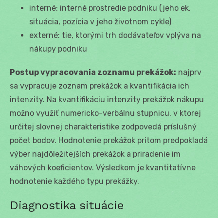
interné: interné prostredie podniku (jeho ek.
situácia, pozícia v jeho životnom cykle)
externé: tie, ktorými trh dodávateľov vplýva na
nákupy podniku
Postup vypracovania zoznamu prekážok:
najprv
sa vypracuje zoznam prekážok a kvantifikácia ich
intenzity. Na kvantifikáciu intenzity prekážok nákupu
možno využiť numericko-verbálnu stupnicu, v ktorej
určitej slovnej charakteristike zodpovedá príslušný
počet bodov. Hodnotenie prekážok pritom predpokladá
výber najdôležitejších prekážok a priradenie im
váhových koeficientov. Výsledkom je kvantitatívne
hodnotenie každého typu prekážky.
Diagnostika situácie