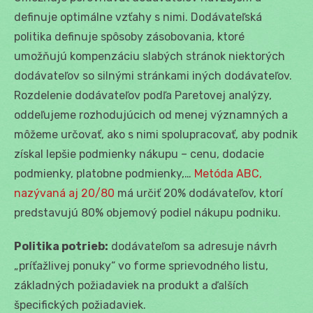
definuje optimálne vzťahy s nimi. Dodávateľská
politika definuje spôsoby zásobovania, ktoré
umožňujú kompenzáciu slabých stránok niektorých
dodávateľov so silnými stránkami iných dodávateľov.
Rozdelenie dodávateľov podľa Paretovej analýzy,
oddeľujeme rozhodujúcich od menej významných a
môžeme určovať, ako s nimi spolupracovať, aby podnik
získal lepšie podmienky nákupu – cenu, dodacie
podmienky, platobne podmienky,…
Metóda ABC,
nazývaná aj 20/80
má určiť 20% dodávateľov, ktorí
predstavujú 80% objemový podiel nákupu podniku.
Politika potrieb:
dodávateľom sa adresuje návrh
„príťažlivej ponuky“ vo forme sprievodného listu,
základných požiadaviek na produkt a ďalších
špecifických požiadaviek.