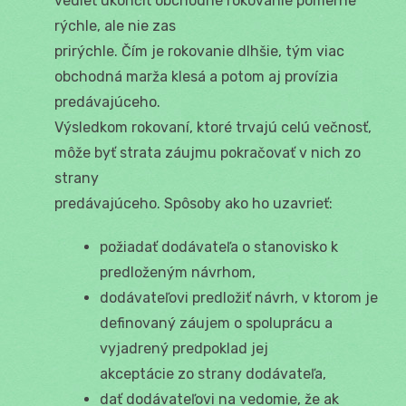
vedieť ukončiť obchodné rokovanie pomerne
rýchle, ale nie zas
prirýchle. Čím je rokovanie dlhšie, tým viac
obchodná marža klesá a potom aj provízia
predávajúceho.
Výsledkom rokovaní, ktoré trvajú celú večnosť,
môže byť strata záujmu pokračovať v nich zo
strany
predávajúceho. Spôsoby ako ho uzavrieť:
požiadať dodávateľa o stanovisko k
predloženým návrhom,
dodávateľovi predložiť návrh, v ktorom je
definovaný záujem o spoluprácu a
vyjadrený predpoklad jej
akceptácie zo strany dodávateľa,
dať dodávateľovi na vedomie, že ak