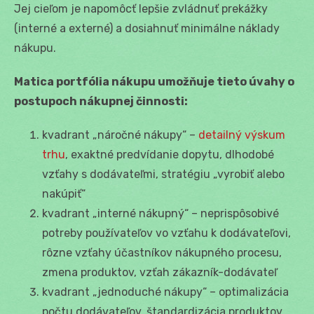
Jej cieľom je napomôcť lepšie zvládnuť prekážky
(interné a externé) a dosiahnuť minimálne náklady
nákupu.
Matica portfólia nákupu umožňuje tieto úvahy o
postupoch nákupnej činnosti:
kvadrant „náročné nákupy“ –
detailný výskum
trhu
, exaktné predvídanie dopytu, dlhodobé
vzťahy s dodávateľmi, stratégiu „vyrobiť alebo
nakúpiť“
kvadrant „interné nákupný“ – neprispôsobivé
potreby používateľov vo vzťahu k dodávateľovi,
rôzne vzťahy účastníkov nákupného procesu,
zmena produktov, vzťah zákazník-dodávateľ
kvadrant „jednoduché nákupy“ – optimalizácia
počtu dodávateľov, štandardizácia produktov,