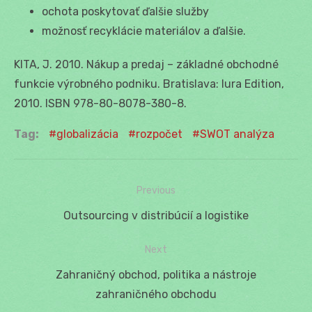
ochota poskytovať ďalšie služby
možnosť recyklácie materiálov a ďalšie.
KITA, J. 2010. Nákup a predaj – základné obchodné
funkcie výrobného podniku. Bratislava: Iura Edition,
2010. ISBN 978-80-8078-380-8.
Tag:
globalizácia
rozpočet
SWOT analýza
Previous
Navigácia
Previous
Outsourcing v distribúcií a logistike
v
post:
Next
článku
Next
Zahraničný obchod, politika a nástroje
post:
zahraničného obchodu