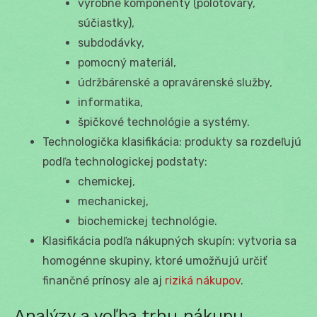
výrobne komponenty (polotovary,
súčiastky),
subdodávky,
pomocný materiál,
údržbárenské a opravárenské služby,
informatika,
špičkové technológie a systémy.
Technologička klasifikácia: produkty sa rozdeľujú
podľa technologickej podstaty:
chemickej,
mechanickej,
biochemickej technológie.
Klasifikácia podľa nákupných skupín: vytvoria sa
homogénne skupiny, ktoré umožňujú určiť
finančné prínosy ale aj
riziká nákupov
.
Analýzy a voľba trhu nákupu