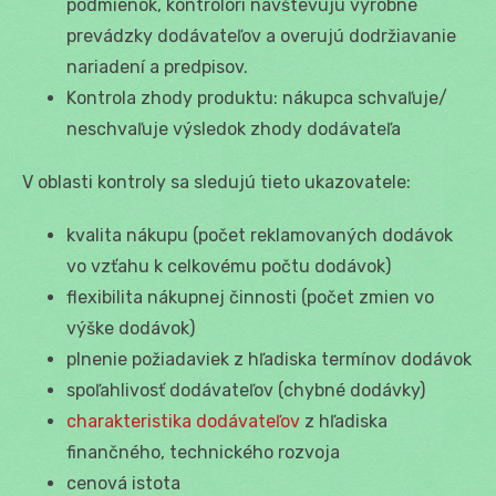
podmienok, kontrolóri navštevujú výrobné
prevádzky dodávateľov a overujú dodržiavanie
nariadení a predpisov.
Kontrola zhody produktu: nákupca schvaľuje/
neschvaľuje výsledok zhody dodávateľa
V oblasti kontroly sa sledujú tieto ukazovatele:
kvalita nákupu (počet reklamovaných dodávok
vo vzťahu k celkovému počtu dodávok)
flexibilita nákupnej činnosti (počet zmien vo
výške dodávok)
plnenie požiadaviek z hľadiska termínov dodávok
spoľahlivosť dodávateľov (chybné dodávky)
charakteristika dodávateľov
z hľadiska
finančného, technického rozvoja
cenová istota