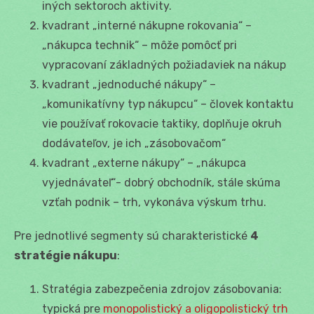
iných sektoroch aktivity.
kvadrant „interné nákupne rokovania“ –
„nákupca technik“ – môže pomôcť pri
vypracovaní základných požiadaviek na nákup
kvadrant „jednoduché nákupy“ –
„komunikatívny typ nákupcu“ – človek kontaktu
vie používať rokovacie taktiky, doplňuje okruh
dodávateľov, je ich „zásobovačom“
kvadrant „externe nákupy“ – „nákupca
vyjednávateľ“- dobrý obchodník, stále skúma
vzťah podnik – trh, vykonáva výskum trhu.
Pre jednotlivé segmenty sú charakteristické
4
stratégie nákupu
:
Stratégia zabezpečenia zdrojov zásobovania:
typická pre
monopolistický a oligopolistický trh