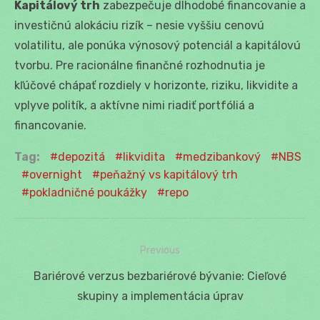
Kapitálový trh
zabezpečuje dlhodobé financovanie a
investičnú alokáciu rizík – nesie vyššiu cenovú
volatilitu, ale ponúka výnosový potenciál a kapitálovú
tvorbu. Pre racionálne finančné rozhodnutia je
kľúčové chápať rozdiely v horizonte, riziku, likvidite a
vplyve politík, a aktívne nimi riadiť portfóliá a
financovanie.
Tag:
depozitá
likvidita
medzibankový
NBS
overnight
peňažný vs kapitálový trh
pokladničné poukážky
repo
Previous
Navigácia
Previous
Bariérové verzus bezbariérové bývanie: Cieľové
v
post:
skupiny a implementácia úprav