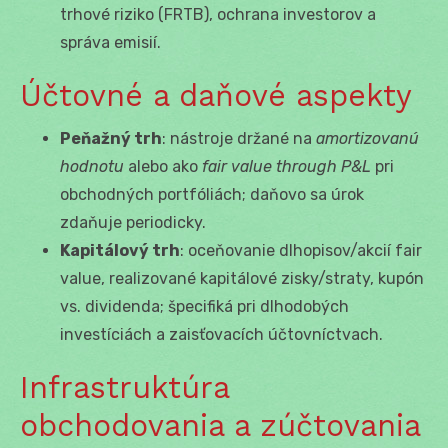
trhové riziko (FRTB), ochrana investorov a
správa emisií.
Účtovné a daňové aspekty
Peňažný trh
: nástroje držané na
amortizovanú
hodnotu
alebo ako
fair value through P&L
pri
obchodných portfóliách; daňovo sa úrok
zdaňuje periodicky.
Kapitálový trh
: oceňovanie dlhopisov/akcií fair
value, realizované kapitálové zisky/straty, kupón
vs. dividenda; špecifiká pri dlhodobých
investíciách a zaisťovacích účtovníctvach.
Infrastruktúra
obchodovania a zúčtovania