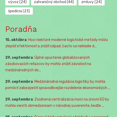
vývoz
(24)
zahraničný obchod
(44)
zmluvy
(24)
špedícia
(23)
Poradňa
15. októbra
:
Hoci niektoré moderné logistické metódy môžu
zlepšiť efektívnosť a znížiť odpad, často sa nekladie d...
29. septembra
:
Úplné opustenie globalizovaných
zásobovacích reťazcov by mohlo znížiť závislosť na
medzinárodných do...
29. septembra
:
Medzinárodná regulácia logistiky by mohla
pomôcť zabezpečiť spravodlivejšie rozdelenie ekonomických ...
29. septembra
:
Zosilnená centralizácia moci na úrovni EÚ by
mohla viesť k obmedzeniam v národnej suverenite, keďže ...