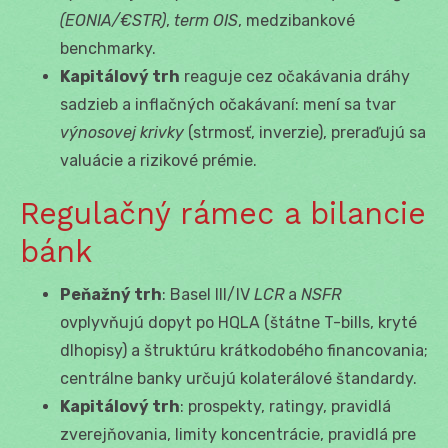
(EONIA/€STR)
,
term OIS
, medzibankové
benchmarky.
Kapitálový trh
reaguje cez očakávania dráhy
sadzieb a inflačných očakávaní: mení sa tvar
výnosovej krivky
(strmosť, inverzie), preraďujú sa
valuácie a rizikové prémie.
Regulačný rámec a bilancie
bánk
Peňažný trh
: Basel III/IV
LCR
a
NSFR
ovplyvňujú dopyt po HQLA (štátne T-bills, kryté
dlhopisy) a štruktúru krátkodobého financovania;
centrálne banky určujú kolaterálové štandardy.
Kapitálový trh
: prospekty, ratingy, pravidlá
zverejňovania, limity koncentrácie, pravidlá pre