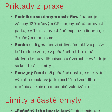
Príklady z praxe
Podnik so sezónnym cash-flow
financuje
zásoby 120-dňovým CP a prebytočnú hotovosť
parkuje v T-bills; investičnú expanziu financuje
7-ročným dlhopisom.
Banka
riadi
gap
medzi citlivosťou aktív a pasív:
krátkodobé zdroje z peňažného trhu, dlhá
aktívna kniha v dlhopisoch a úveroch – vyžaduje
sa kolaterál a limity.
Penzijný fond
drží peňažné nástroje na krytie
výplat a rebalans; jadro portfólia tvorí dlhá
durácia a akcie na dlhodobú valorizáciu.
Limity a časté omyly
„Peňažný trh = bezrizikový“
: nie – existuje