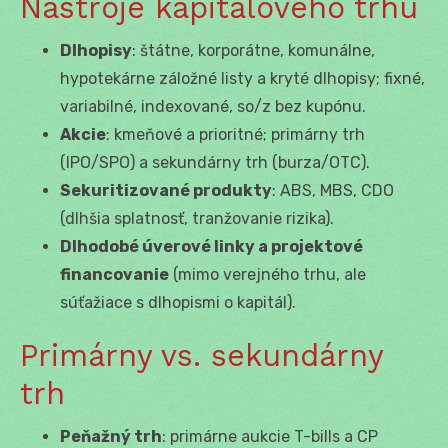
Nástroje kapitálového trhu
Dlhopisy
: štátne, korporátne, komunálne,
hypotekárne záložné listy a kryté dlhopisy; fixné,
variabilné, indexované, so/z bez kupónu.
Akcie
: kmeňové a prioritné; primárny trh
(IPO/SPO) a sekundárny trh (burza/OTC).
Sekuritizované produkty
: ABS, MBS, CDO
(dlhšia splatnosť, tranžovanie rizika).
Dlhodobé úverové linky a projektové
financovanie
(mimo verejného trhu, ale
súťažiace s dlhopismi o kapitál).
Primárny vs. sekundárny
trh
Peňažný trh
: primárne aukcie T-bills a CP