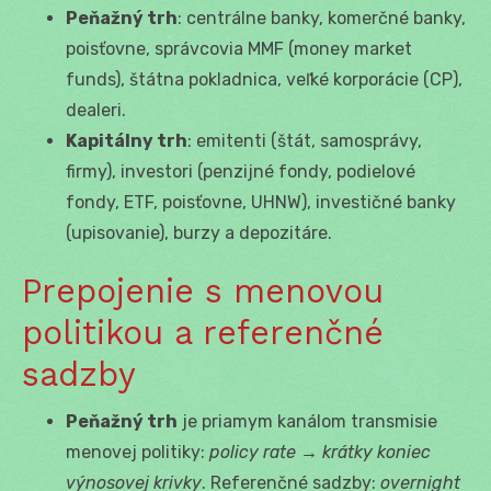
Peňažný trh
: centrálne banky, komerčné banky,
poisťovne, správcovia MMF (money market
funds), štátna pokladnica, veľké korporácie (CP),
dealeri.
Kapitálny trh
: emitenti (štát, samosprávy,
firmy), investori (penzijné fondy, podielové
fondy, ETF, poisťovne, UHNW), investičné banky
(upisovanie), burzy a depozitáre.
Prepojenie s menovou
politikou a referenčné
sadzby
Peňažný trh
je priamym kanálom transmisie
menovej politiky:
policy rate → krátky koniec
výnosovej krivky
. Referenčné sadzby:
overnight