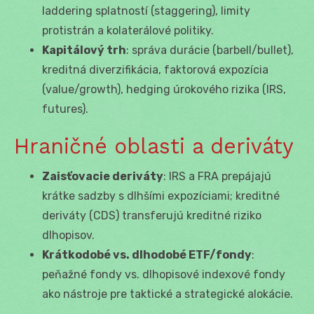
laddering splatností (staggering), limity
protistrán a kolaterálové politiky.
Kapitálový trh
: správa durácie (barbell/bullet),
kreditná diverzifikácia, faktorová expozícia
(value/growth), hedging úrokového rizika (IRS,
futures).
Hraničné oblasti a deriváty
Zaisťovacie deriváty
: IRS a FRA prepájajú
krátke sadzby s dlhšími expozíciami; kreditné
deriváty (CDS) transferujú kreditné riziko
dlhopisov.
Krátkodobé vs. dlhodobé ETF/fondy
:
peňažné fondy vs. dlhopisové indexové fondy
ako nástroje pre taktické a strategické alokácie.