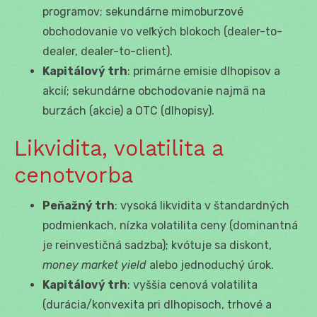
programov; sekundárne mimoburzové
obchodovanie vo veľkých blokoch (dealer-to-
dealer, dealer-to-client).
Kapitálový trh
: primárne emisie dlhopisov a
akcií; sekundárne obchodovanie najmä na
burzách (akcie) a OTC (dlhopisy).
Likvidita, volatilita a
cenotvorba
Peňažný trh
: vysoká likvidita v štandardných
podmienkach, nízka volatilita ceny (dominantná
je reinvestičná sadzba); kvótuje sa diskont,
money market yield
alebo jednoduchý úrok.
Kapitálový trh
: vyššia cenová volatilita
(durácia/konvexita pri dlhopisoch, trhové a