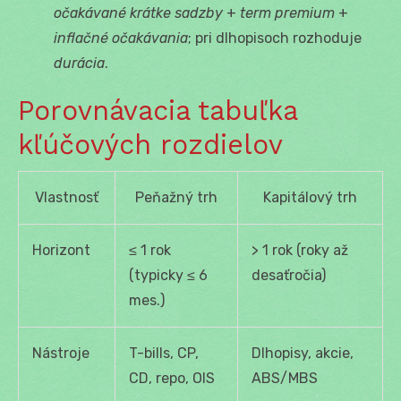
očakávané krátke sadzby
+
term premium
+
inflačné očakávania
; pri dlhopisoch rozhoduje
durácia
.
Porovnávacia tabuľka
kľúčových rozdielov
Vlastnosť
Peňažný trh
Kapitálový trh
Horizont
≤ 1 rok
> 1 rok (roky až
(typicky ≤ 6
desaťročia)
mes.)
Nástroje
T-bills, CP,
Dlhopisy, akcie,
CD, repo, OIS
ABS/MBS