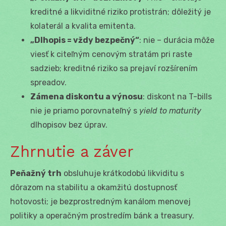
kreditné a likviditné riziko protistrán; dôležitý je
kolaterál a kvalita emitenta.
„Dlhopis = vždy bezpečný“
: nie – durácia môže
viesť k citeľným cenovým stratám pri raste
sadzieb; kreditné riziko sa prejaví rozšírením
spreadov.
Zámena diskontu a výnosu
: diskont na T-bills
nie je priamo porovnateľný s
yield to maturity
dlhopisov bez úprav.
Zhrnutie a záver
Peňažný trh
obsluhuje krátkodobú likviditu s
dôrazom na stabilitu a okamžitú dostupnosť
hotovosti; je bezprostredným kanálom menovej
politiky a operačným prostredím bánk a treasury.