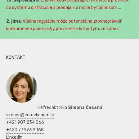
18. septembra
:
Čiarové kódy prinášajú efektivitu a presnosť
do systému distribúcie a predaja, čo môže byť prínosom ...
2. júna
:
Vládna regulácia môže potenciálne zrovnoprávniť
konkurenčné podmienky pre menšie firmy tým, že zabez...
KONTAKT
šéfredaktorka
Simona Česaná
simona@euroekonom.sk
+421 907 234 066
+420 774 699 168
LinkedIn