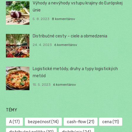
Výhody a nevýhody vstupu krajiny do Európskej
únie
5. 8. 2023
8 komentárov
Distribučné cesty – ciele a obmedzenia
24. 4. 2023
6 komentárov
Logistické metódy, druhy a typy logistických
metód
15. 5. 2023
6 komentárov
TÉMY
A
(17)
bezpečnosť
(14)
cash-flow
(21)
cena
(11)