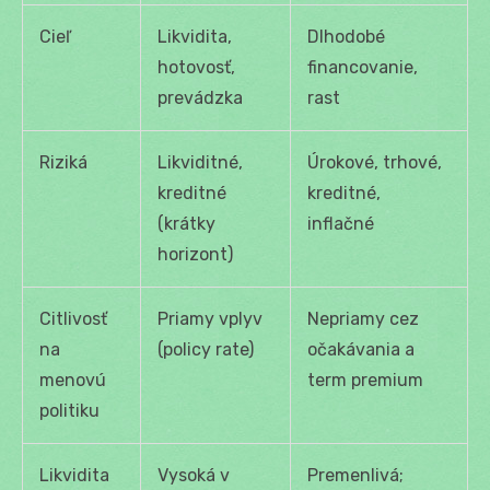
Cieľ
Likvidita,
Dlhodobé
hotovosť,
financovanie,
prevádzka
rast
Riziká
Likviditné,
Úrokové, trhové,
kreditné
kreditné,
(krátky
inflačné
horizont)
Citlivosť
Priamy vplyv
Nepriamy cez
na
(policy rate)
očakávania a
menovú
term premium
politiku
Likvidita
Vysoká v
Premenlivá;