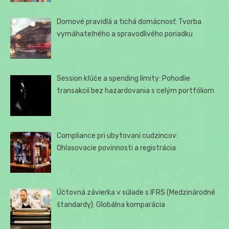
Domové pravidlá a tichá domácnosť: Tvorba
vymáhateľného a spravodlivého poriadku
Session kľúče a spending limity: Pohodlie
transakcií bez hazardovania s celým portfóliom
Compliance pri ubytovaní cudzincov:
Ohlasovacie povinnosti a registrácia
Účtovná závierka v súlade s IFRS (Medzinárodné
štandardy): Globálna komparácia