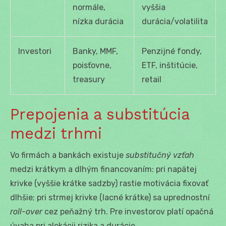
normále,
vyššia
nízka durácia
durácia/volatilita
Investori
Banky, MMF,
Penzijné fondy,
poisťovne,
ETF, inštitúcie,
treasury
retail
Prepojenia a substitúcia
medzi trhmi
Vo firmách a bankách existuje
substitučný vzťah
medzi krátkym a dlhým financovaním: pri napätej
krivke (vyššie krátke sadzby) rastie motivácia fixovať
dlhšie; pri strmej krivke (lacné krátke) sa uprednostní
roll-over
cez peňažný trh. Pre investorov platí opačná
úvaha pri alokácii rizika a durácie.