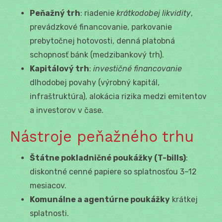
Peňažný trh
: riadenie
krátkodobej likvidity
,
prevádzkové financovanie, parkovanie
prebytočnej hotovosti, denná platobná
schopnosť bánk (medzibankový trh).
Kapitálový trh
:
investičné financovanie
dlhodobej povahy (výrobný kapitál,
infraštruktúra), alokácia rizika medzi emitentov
a investorov v čase.
Nástroje peňažného trhu
Štátne pokladničné poukážky (T-bills)
:
diskontné cenné papiere so splatnosťou 3–12
mesiacov.
Komunálne a agentúrne poukážky
krátkej
splatnosti.