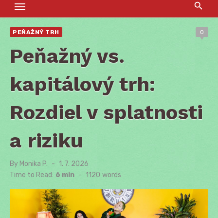
PEŇAŽNÝ TRH
0
Peňažný vs.
kapitálový trh:
Rozdiel v splatnosti
a riziku
By
Monika P.
Posted
1. 7. 2026
on
Time to Read:
6 min
-
1120
words