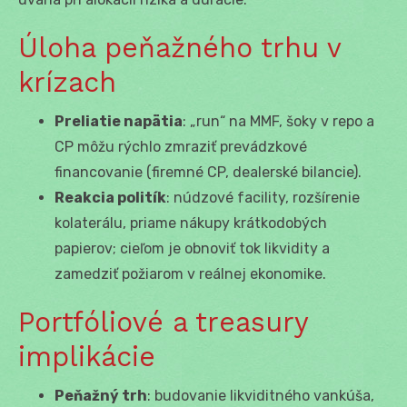
Úloha peňažného trhu v
krízach
Preliatie napätia
: „run“ na MMF, šoky v repo a
CP môžu rýchlo zmraziť prevádzkové
financovanie (firemné CP, dealerské bilancie).
Reakcia politík
: núdzové facility, rozšírenie
kolaterálu, priame nákupy krátkodobých
papierov; cieľom je obnoviť tok likvidity a
zamedziť požiarom v reálnej ekonomike.
Portfóliové a treasury
implikácie
Peňažný trh
: budovanie likviditného vankúša,