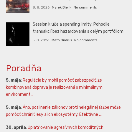
8. 8. 2026
Marek Bielik
No comments
Session kľúče a spending limity: Pohodlie
transakcií bez hazardovania s celým portfóliom
5. 8. 2026
Mato Ondrus
No comments
Poradňa
5. mája
:
Regulácie by mohli pomôcť zabezpečiť, že
kombinovaná doprava je realizovaná s minimálnym
environment...
5. mája
:
Áno, posilnenie zákonov proti nelegálnej ťažbe môže
pomôcť chrániť lesy a ich ekosystémy. Efektívne ...
30. apríla
:
Uplatňovanie agresívnych komoditných