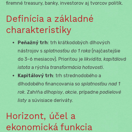
firemné treasury, banky, investorov aj tvorcov politík.
Definícia a základné
charakteristiky
Peňažný trh
: trh krátkodobých dlhových
nástrojov s
splatnosťou do 1 roka
(najčastejšie
do 3–6 mesiacov). Prioritou je
likvidita
,
kapitálová
istota
a rýchla
transformácia hotovosti
.
Kapitálový trh
: trh strednodobého a
dlhodobého financovania so
splatnosťou nad 1
rok
. Zahŕňa
dlhopisy
,
akcie
, prípadne
podielové
listy
a súvisiace deriváty.
Horizont, účel a
ekonomická funkcia