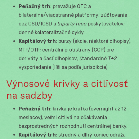
Peňažný trh
: prevažuje OTC a
bilaterálne/viacstranné platformy; zúčtovanie
cez CSD/ICSD a
triparty repo
poskytovateľov;
denné kolateralizačné cykly.
Kapitálový trh
: burzy (akcie, niektoré dlhopisy),
MTF/OTF; centrálni protistrany (CCP) pre
deriváty a časť dlhopisov; štandardné
T+2
vysporiadanie (líši sa podľa jurisdikcie).
Výnosové krivky a citlivosť
na sadzby
Peňažný trh
: krivka je krátka (overnight až 12
mesiacov), veľmi citlivá na očakávania
bezprostredných rozhodnutí centrálnej banky.
Kapitálový trh
: stredný a dlhý koniec odráža