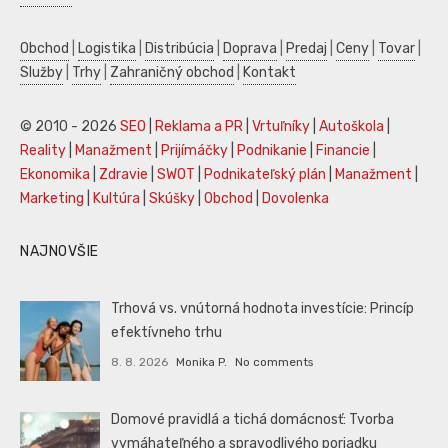
Obchod
|
Logistika
|
Distribúcia
|
Doprava
|
Predaj
|
Ceny
|
Tovar
|
Služby
|
Trhy
|
Zahraničný obchod
|
Kontakt
© 2010 - 2026
SEO
|
Reklama a PR
|
Vrtuľníky
|
Autoškola
|
Reality
|
Manažment
|
Prijímáčky
|
Podnikanie
|
Financie
|
Ekonomika
|
Zdravie
|
SWOT
|
Podnikateľský plán
|
Manažment
|
Marketing
|
Kultúra
|
Skúšky
|
Obchod
|
Dovolenka
NAJNOVŠIE
Trhová vs. vnútorná hodnota investície: Princíp
efektívneho trhu
8. 8. 2026
Monika P.
No comments
Domové pravidlá a tichá domácnosť: Tvorba
vymáhateľného a spravodlivého poriadku