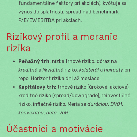
fundamentálne faktory pri akciách); kvótuje sa
výnos do splatnosti, spread nad benchmark,
P/E/EV/EBITDA pri akciách.
Rizikový profil a meranie
rizika
Peňažný trh
: nízke trhové riziko, dôraz na
kreditné
a
likviditné
riziko,
kolaterál
a
haircuty
pri
repo. Horizont rizika dni až mesiace.
Kapitálový trh
: trhové riziko (úrokové, akciové),
kreditné riziko (spread/downgrade), reinvestičné
riziko, inflačné riziko. Meria sa
duráciou
,
DV01
,
konvexitou
,
beta
,
VaR
.
Účastníci a motivácie