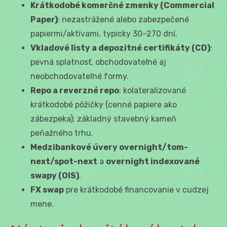
Krátkodobé komerčné zmenky (Commercial
Paper)
: nezastrážené alebo zabezpečené
papiermi/aktívami, typicky 30–270 dní.
Vkladové listy a depozitné certifikáty (CD)
:
pevná splatnosť, obchodovateľné aj
neobchodovateľné formy.
Repo a reverzné repo
: kolateralizované
krátkodobé pôžičky (cenné papiere ako
zábezpeka); základný stavebný kameň
peňažného trhu.
Medzibankové úvery overnight/tom-
next/spot-next
a
overnight indexované
swapy (OIS)
.
FX swap
pre krátkodobé financovanie v cudzej
mene.