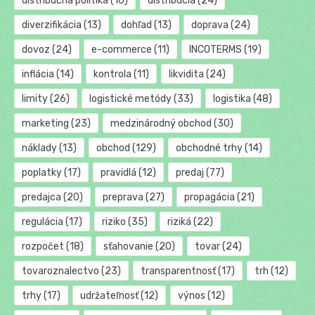
distribučná politika
(10)
distribúcia
(24)
diverzifikácia
(13)
dohľad
(13)
doprava
(24)
dovoz
(24)
e-commerce
(11)
INCOTERMS
(19)
inflácia
(14)
kontrola
(11)
likvidita
(24)
limity
(26)
logistické metódy
(33)
logistika
(48)
marketing
(23)
medzinárodný obchod
(30)
náklady
(13)
obchod
(129)
obchodné trhy
(14)
poplatky
(17)
pravidlá
(12)
predaj
(77)
predajca
(20)
preprava
(27)
propagácia
(21)
regulácia
(17)
riziko
(35)
riziká
(22)
rozpočet
(18)
sťahovanie
(20)
tovar
(24)
tovaroznalectvo
(23)
transparentnosť
(17)
trh
(12)
trhy
(17)
udržateľnosť
(12)
výnos
(12)