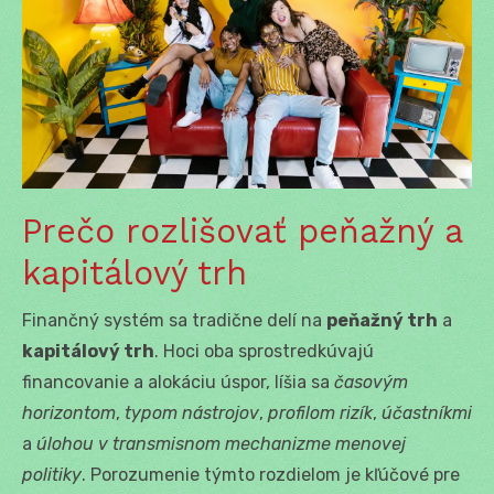
Prečo rozlišovať peňažný a
kapitálový trh
Finančný systém sa tradične delí na
peňažný trh
a
kapitálový trh
. Hoci oba sprostredkúvajú
financovanie a alokáciu úspor, líšia sa
časovým
horizontom
,
typom nástrojov
,
profilom rizík
,
účastníkmi
a
úlohou v transmisnom mechanizme menovej
politiky
. Porozumenie týmto rozdielom je kľúčové pre