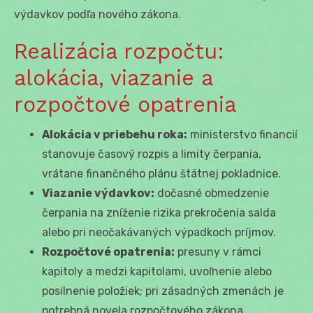
výdavkov podľa nového zákona.
Realizácia rozpočtu:
alokácia, viazanie a
rozpočtové opatrenia
Alokácia v priebehu roka:
ministerstvo financií
stanovuje časový rozpis a limity čerpania,
vrátane finančného plánu štátnej pokladnice.
Viazanie výdavkov:
dočasné obmedzenie
čerpania na zníženie rizika prekročenia salda
alebo pri neočakávaných výpadkoch príjmov.
Rozpočtové opatrenia:
presuny v rámci
kapitoly a medzi kapitolami, uvoľnenie alebo
posilnenie položiek; pri zásadných zmenách je
potrebná novela rozpočtového zákona.