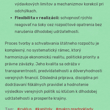
výdavkových limitov a mechanizmov korekcií pri
odchýlkach.
Flexibilita v realizácii:
schopnosť rýchlo
reagovať na šoky cez rozpočtové opatrenia bez
narušenia dlhodobej udržateľnosti.
Proces tvorby a schvaľovania štátneho rozpočtu je
komplexný, no systematický rámec, ktorý
harmonizuje ekonomickú realitu, politické priority a
právne záväzky. Jeho kvalita sa odráža v
transparentnosti, predvídateľnosti a dôveryhodnosti
verejných financií. Dôsledná príprava, disciplína pri
dodržiavaní fiškálnych pravidiel a hodnotenie
výsledkov verejných politík sú kľúčom k dlhodobej
udržateľnosti a prosperite krajiny.
Tag:
cyklus
kapitoly
makro predpoklady