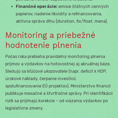
Finančné operácie:
emisie štátnych cenných
papierov, riadenie likvidity a refinancovania,
aktívna správa dlhu (duration, fix/float, mena).
Monitoring a priebežné
hodnotenie plnenia
Počas roka prebieha pravidelný monitoring plnenia
príjmov a výdavkov na hotovostnej aj akruálnej báze.
Sledujú sa
kľúčové ukazovatele
(napr. deficit k HDP,
úrokové náklady, čerpanie investícií,
spolufinancovanie EÚ projektov). Ministerstvo financií
publikuje mesačné a štvrťročné správy. Pri identifikácii
rizík sa prijímajú korekcie – od viazania výdavkov po
legislatívne zmeny.