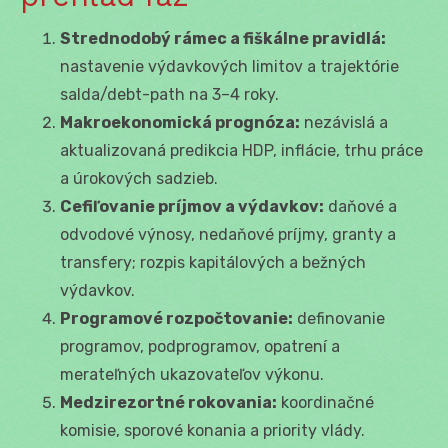
Strednodobý rámec a fiškálne pravidlá:
nastavenie výdavkových limitov a trajektórie
salda/debt-path na 3–4 roky.
Makroekonomická prognóza:
nezávislá a
aktualizovaná predikcia HDP, inflácie, trhu práce
a úrokových sadzieb.
Cefiľovanie príjmov a výdavkov:
daňové a
odvodové výnosy, nedaňové príjmy, granty a
transfery; rozpis kapitálových a bežných
výdavkov.
Programové rozpočtovanie:
definovanie
programov, podprogramov, opatrení a
merateľných ukazovateľov výkonu.
Medzirezortné rokovania:
koordinačné
komisie, sporové konania a priority vlády.