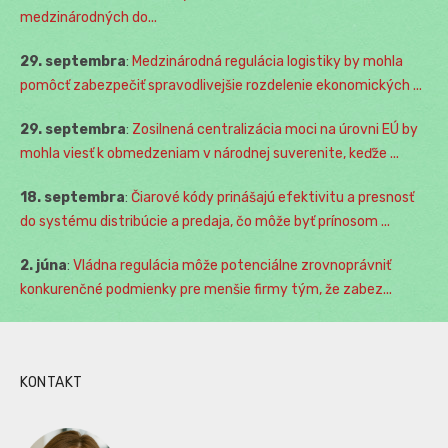
medzinárodných do...
29. septembra
:
Medzinárodná regulácia logistiky by mohla
pomôcť zabezpečiť spravodlivejšie rozdelenie ekonomických ...
29. septembra
:
Zosilnená centralizácia moci na úrovni EÚ by
mohla viesť k obmedzeniam v národnej suverenite, keďže ...
18. septembra
:
Čiarové kódy prinášajú efektivitu a presnosť
do systému distribúcie a predaja, čo môže byť prínosom ...
2. júna
:
Vládna regulácia môže potenciálne zrovnoprávniť
konkurenčné podmienky pre menšie firmy tým, že zabez...
KONTAKT