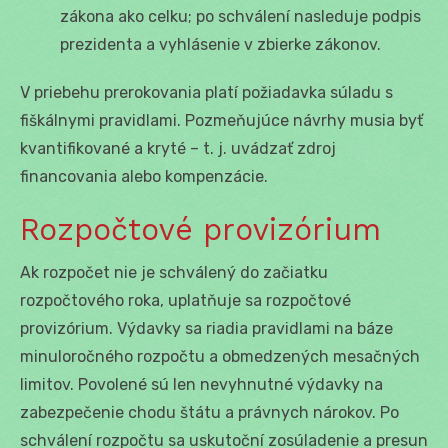
zákona ako celku; po schválení nasleduje podpis
prezidenta a vyhlásenie v zbierke zákonov.
V priebehu prerokovania platí požiadavka súladu s
fiškálnymi pravidlami. Pozmeňujúce návrhy musia byť
kvantifikované a kryté – t. j. uvádzať zdroj
financovania alebo kompenzácie.
Rozpočtové provizórium
Ak rozpočet nie je schválený do začiatku
rozpočtového roka, uplatňuje sa rozpočtové
provizórium. Výdavky sa riadia pravidlami na báze
minuloročného rozpočtu a obmedzených mesačných
limitov. Povolené sú len nevyhnutné výdavky na
zabezpečenie chodu štátu a právnych nárokov. Po
schválení rozpočtu sa uskutoční zosúladenie a presun