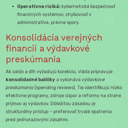
Operatívne riziká:
kybernetická bezpečnosť
finančných systémov, chybovosť v
administratíve, právne spory.
Konsolidácia verejných
financií a výdavkové
preskúmania
Ak saldo a dlh vyžadujú korekciu, vláda pripravuje
konsolidačné balíčky
a vykonáva
výdavkové
preskúmania
(spending reviews). Tie identifikujú nízko
efektívne programy, zdroje úspor a reformy na strane
príjmov aj výdavkov. Dôležitou zásadou je
strukturálny prístup
– preferovať trvalé opatrenia
pred jednorazovými zásahmi.