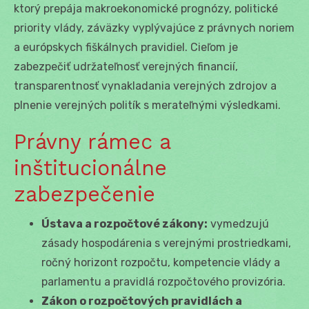
ktorý prepája makroekonomické prognózy, politické
priority vlády, záväzky vyplývajúce z právnych noriem
a európskych fiškálnych pravidiel. Cieľom je
zabezpečiť udržateľnosť verejných financií,
transparentnosť vynakladania verejných zdrojov a
plnenie verejných politík s merateľnými výsledkami.
Právny rámec a
inštitucionálne
zabezpečenie
Ústava a rozpočtové zákony:
vymedzujú
zásady hospodárenia s verejnými prostriedkami,
ročný horizont rozpočtu, kompetencie vlády a
parlamentu a pravidlá rozpočtového provizória.
Zákon o rozpočtových pravidlách a