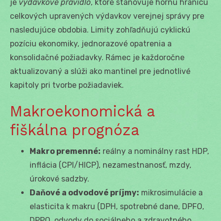
je
výdavkové pravidlo
, ktoré stanovuje hornú hranicu
celkových upravených výdavkov verejnej správy pre
nasledujúce obdobia. Limity zohľadňujú cyklickú
pozíciu ekonomiky, jednorazové opatrenia a
konsolidačné požiadavky. Rámec je každoročne
aktualizovaný a slúži ako mantinel pre jednotlivé
kapitoly pri tvorbe požiadaviek.
Makroekonomická a
fiškálna prognóza
Makro premenné:
reálny a nominálny rast HDP,
inflácia (CPI/HICP), nezamestnanosť, mzdy,
úrokové sadzby.
Daňové a odvodové príjmy:
mikrosimulácie a
elasticita k makru (DPH, spotrebné dane, DPFO,
DPPO, odvody do sociálneho a zdravotného