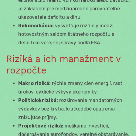
ekonomickú realitu vzniku nároku alebo záväzku;
je základom pre medzinárodne porovnateľné
ukazovatele deficitu a dlhu.
Rekonciliácia:
vysvetľuje rozdiely medzi
hotovostným saldom štátneho rozpočtu a
deficitom verejnej správy podľa ESA.
Riziká a ich manažment v
rozpočte
Makro riziká:
rýchle zmeny cien energií, rast
úrokov, cyklické výkyvy ekonomiky.
Politické riziká:
rozširovanie mandatorných
výdavkov bez krytia, krátkodobé opatrenia
znižujúce príjmy.
Projektové riziká:
meškanie investícií,
dočerpávanie eurofondov, verejné obstarávanie.