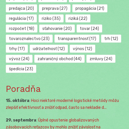
predajca
(20)
preprava
(27)
propagácia
(21)
regulácia
(17)
riziko
(35)
riziká
(22)
rozpočet
(18)
sťahovanie
(20)
tovar
(24)
tovaroznalectvo
(23)
transparentnosť
(17)
trh
(12)
trhy
(17)
udržateľnosť
(12)
výnos
(12)
vývoz
(24)
zahraničný obchod
(44)
zmluvy
(24)
špedícia
(23)
Poradňa
15. októbra
:
Hoci niektoré moderné logistické metódy môžu
zlepšiť efektívnosť a znížiť odpad, často sa nekladie d...
29. septembra
:
Úplné opustenie globalizovaných
zásobovacích reťazcov by mohlo znížiť závislosť na