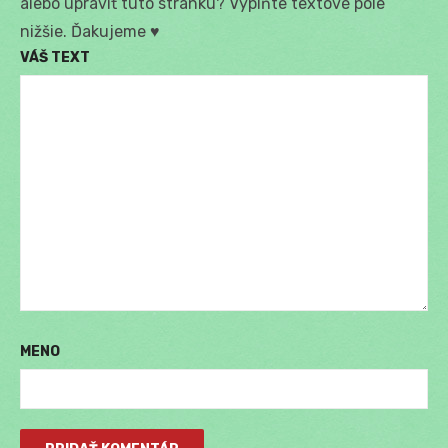
alebo upraviť túto stránku? Vyplňte textové pole
nižšie. Ďakujeme ♥
VÁŠ TEXT
MENO