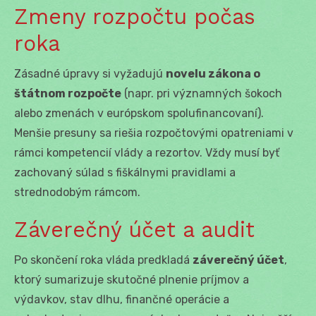
Zmeny rozpočtu počas
roka
Zásadné úpravy si vyžadujú
novelu zákona o
štátnom rozpočte
(napr. pri významných šokoch
alebo zmenách v európskom spolufinancovaní).
Menšie presuny sa riešia rozpočtovými opatreniami v
rámci kompetencií vlády a rezortov. Vždy musí byť
zachovaný súlad s fiškálnymi pravidlami a
strednodobým rámcom.
Záverečný účet a audit
Po skončení roka vláda predkladá
záverečný účet
,
ktorý sumarizuje skutočné plnenie príjmov a
výdavkov, stav dlhu, finančné operácie a