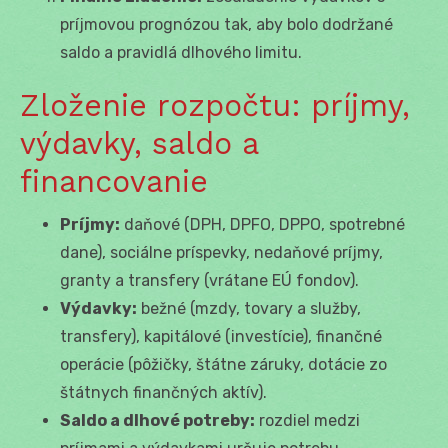
príjmovou prognózou tak, aby bolo dodržané
saldo a pravidlá dlhového limitu.
Zloženie rozpočtu: príjmy,
výdavky, saldo a
financovanie
Príjmy:
daňové (DPH, DPFO, DPPO, spotrebné
dane), sociálne príspevky, nedaňové príjmy,
granty a transfery (vrátane EÚ fondov).
Výdavky:
bežné (mzdy, tovary a služby,
transfery), kapitálové (investície), finančné
operácie (pôžičky, štátne záruky, dotácie zo
štátnych finančných aktív).
Saldo a dlhové potreby:
rozdiel medzi