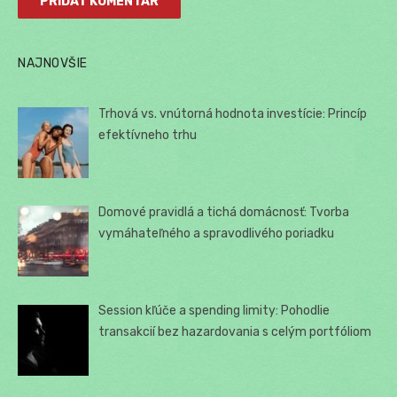
NAJNOVŠIE
Trhová vs. vnútorná hodnota investície: Princíp
efektívneho trhu
Domové pravidlá a tichá domácnosť: Tvorba
vymáhateľného a spravodlivého poriadku
Session kľúče a spending limity: Pohodlie
transakcií bez hazardovania s celým portfóliom