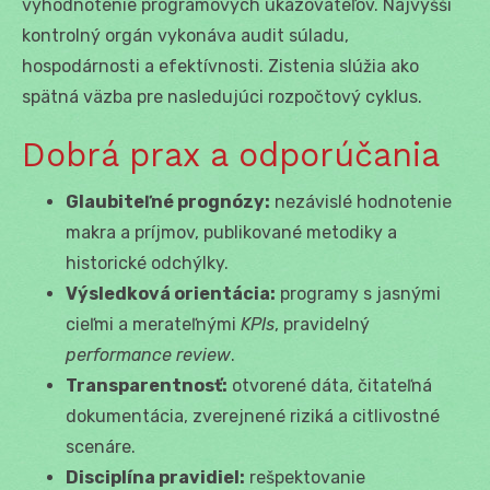
vyhodnotenie programových ukazovateľov. Najvyšší
kontrolný orgán vykonáva audit súladu,
hospodárnosti a efektívnosti. Zistenia slúžia ako
spätná väzba pre nasledujúci rozpočtový cyklus.
Dobrá prax a odporúčania
Glaubiteľné prognózy:
nezávislé hodnotenie
makra a príjmov, publikované metodiky a
historické odchýlky.
Výsledková orientácia:
programy s jasnými
cieľmi a merateľnými
KPIs
, pravidelný
performance review
.
Transparentnosť:
otvorené dáta, čitateľná
dokumentácia, zverejnené riziká a citlivostné
scenáre.
Disciplína pravidiel:
rešpektovanie