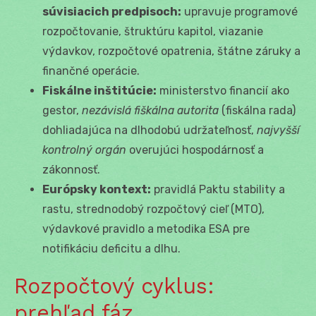
súvisiacich predpisoch:
upravuje programové
rozpočtovanie, štruktúru kapitol, viazanie
výdavkov, rozpočtové opatrenia, štátne záruky a
finančné operácie.
Fiskálne inštitúcie:
ministerstvo financií ako
gestor,
nezávislá fiškálna autorita
(fiskálna rada)
dohliadajúca na dlhodobú udržateľnosť,
najvyšší
kontrolný orgán
overujúci hospodárnosť a
zákonnosť.
Európsky kontext:
pravidlá Paktu stability a
rastu, strednodobý rozpočtový cieľ (MTO),
výdavkové pravidlo a metodika ESA pre
notifikáciu deficitu a dlhu.
Rozpočtový cyklus:
prehľad fáz