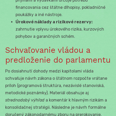
príjmami a výdavkami určuje potrebu
financovania cez štátne dlhopisy, pokladničné
poukážky a iné nástroje.
Úrokové náklady a rizikové rezervy:
zahrnutie vplyvu úrokového rizika, kurzových
pohybov a garančných schém.
Schvaľovanie vládou a
predloženie do parlamentu
Po dosiahnutí dohody medzi kapitolami vláda
schvaľuje návrh zákona o štátnom rozpočte vrátane
príloh (programová štruktúra, nezávislé stanoviská,
metodické poznámky). Materiál obsahuje aj
strednodobý výhľad
a komentár k hlavným rizikám a
konsolidačnej stratégii. Následne je návrh formálne
doručený zákonodarnému zboru na prerokovanie.