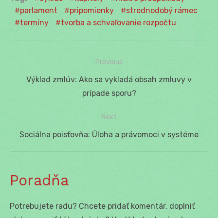
parlament
pripomienky
strednodobý rámec
termíny
tvorba a schvaľovanie rozpočtu
Previous
Navigácia
Previous
Výklad zmlúv: Ako sa vykladá obsah zmluvy v
v
post:
prípade sporu?
článku
Next
Next
Sociálna poisťovňa: Úloha a právomoci v systéme
post:
Poradňa
Potrebujete radu? Chcete pridať komentár, doplniť