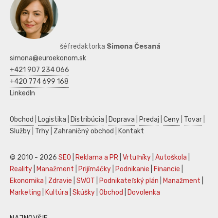
šéfredaktorka
Simona Česaná
simona@euroekonom.sk
+421 907 234 066
+420 774 699 168
LinkedIn
Obchod
|
Logistika
|
Distribúcia
|
Doprava
|
Predaj
|
Ceny
|
Tovar
|
Služby
|
Trhy
|
Zahraničný obchod
|
Kontakt
© 2010 - 2026
SEO
|
Reklama a PR
|
Vrtuľníky
|
Autoškola
|
Reality
|
Manažment
|
Prijímáčky
|
Podnikanie
|
Financie
|
Ekonomika
|
Zdravie
|
SWOT
|
Podnikateľský plán
|
Manažment
|
Marketing
|
Kultúra
|
Skúšky
|
Obchod
|
Dovolenka