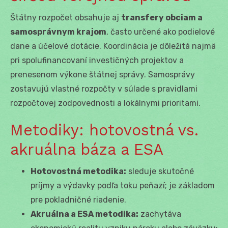
Štátny rozpočet obsahuje aj
transfery obciam a
samosprávnym krajom
, často určené ako podielové
dane a účelové dotácie. Koordinácia je dôležitá najmä
pri spolufinancovaní investičných projektov a
prenesenom výkone štátnej správy. Samosprávy
zostavujú vlastné rozpočty v súlade s pravidlami
rozpočtovej zodpovednosti a lokálnymi prioritami.
Metodiky: hotovostná vs.
akruálna báza a ESA
Hotovostná metodika:
sleduje skutočné
príjmy a výdavky podľa toku peňazí; je základom
pre pokladničné riadenie.
Akruálna a ESA metodika:
zachytáva