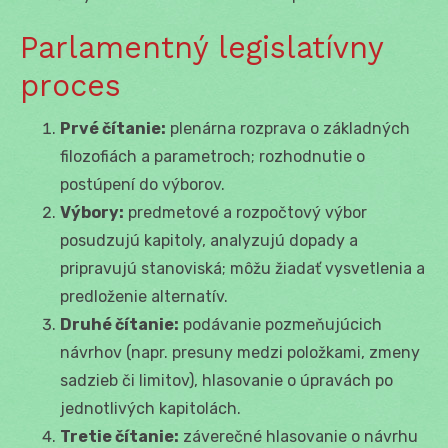
Parlamentný legislatívny
proces
Prvé čítanie:
plenárna rozprava o základných
filozofiách a parametroch; rozhodnutie o
postúpení do výborov.
Výbory:
predmetové a rozpočtový výbor
posudzujú kapitoly, analyzujú dopady a
pripravujú stanoviská; môžu žiadať vysvetlenia a
predloženie alternatív.
Druhé čítanie:
podávanie pozmeňujúcich
návrhov (napr. presuny medzi položkami, zmeny
sadzieb či limitov), hlasovanie o úpravách po
jednotlivých kapitolách.
Tretie čítanie:
záverečné hlasovanie o návrhu