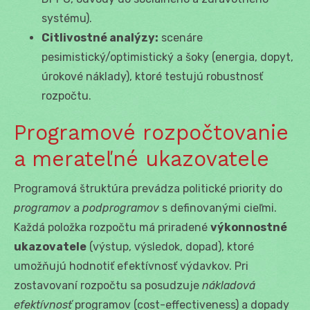
systému).
Citlivostné analýzy:
scenáre
pesimistický/optimistický a šoky (energia, dopyt,
úrokové náklady), ktoré testujú robustnosť
rozpočtu.
Programové rozpočtovanie
a merateľné ukazovatele
Programová štruktúra prevádza politické priority do
programov
a
podprogramov
s definovanými cieľmi.
Každá položka rozpočtu má priradené
výkonnostné
ukazovatele
(výstup, výsledok, dopad), ktoré
umožňujú hodnotiť efektívnosť výdavkov. Pri
zostavovaní rozpočtu sa posudzuje
nákladová
efektívnosť
programov (cost-effectiveness) a dopady