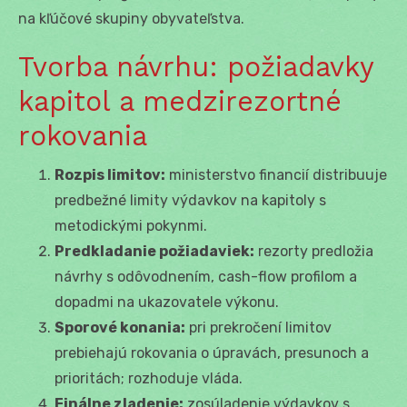
na kľúčové skupiny obyvateľstva.
Tvorba návrhu: požiadavky
kapitol a medzirezortné
rokovania
Rozpis limitov:
ministerstvo financií distribuuje
predbežné limity výdavkov na kapitoly s
metodickými pokynmi.
Predkladanie požiadaviek:
rezorty predložia
návrhy s odôvodnením, cash-flow profilom a
dopadmi na ukazovatele výkonu.
Sporové konania:
pri prekročení limitov
prebiehajú rokovania o úpravách, presunoch a
prioritách; rozhoduje vláda.
Finálne zladenie:
zosúladenie výdavkov s