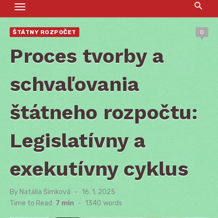
ŠTÁTNY ROZPOČET
0
Proces tvorby a
schvaľovania
štátneho rozpočtu:
Legislatívny a
exekutívny cyklus
By
Natália Šimková
Posted
16. 1. 2025
on
Time to Read:
7 min
-
1340
words