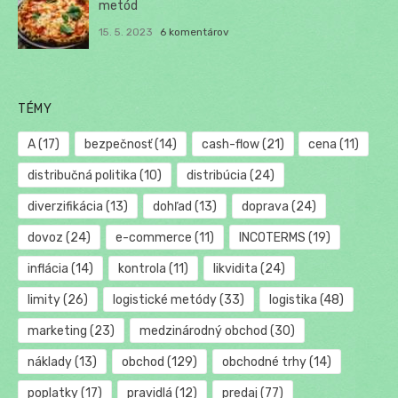
metód
15. 5. 2023
6 komentárov
TÉMY
A
(17)
bezpečnosť
(14)
cash-flow
(21)
cena
(11)
distribučná politika
(10)
distribúcia
(24)
diverzifikácia
(13)
dohľad
(13)
doprava
(24)
dovoz
(24)
e-commerce
(11)
INCOTERMS
(19)
inflácia
(14)
kontrola
(11)
likvidita
(24)
limity
(26)
logistické metódy
(33)
logistika
(48)
marketing
(23)
medzinárodný obchod
(30)
náklady
(13)
obchod
(129)
obchodné trhy
(14)
poplatky
(17)
pravidlá
(12)
predaj
(77)