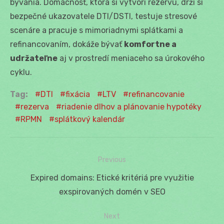
bývania. Domácnosť, ktorá si vytvorí rezervu, drží si
bezpečné ukazovatele DTI/DSTI, testuje stresové
scenáre a pracuje s mimoriadnymi splátkami a
refinancovaním, dokáže bývať
komfortne a
udržateľne
aj v prostredí meniaceho sa úrokového
cyklu.
Tag:
DTI
fixácia
LTV
refinancovanie
rezerva
riadenie dlhov a plánovanie hypotéky
RPMN
splátkový kalendár
Previous
Navigácia
Previous
Expired domains: Etické kritériá pre využitie
v
post:
exspirovaných domén v SEO
článku
Next