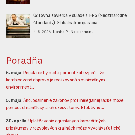
Účtovná závierka v súlade s IFRS (Medzinárodné
štandardy): Globálna komparácia
4. 8. 2026
Monika P.
No comments
Poradňa
5. mája
:
Regulácie by mohli pomôcť zabezpečiť, že
kombinovaná doprava je realizovaná s minimálnym
environment...
5. mája
:
Áno, posilnenie zákonov proti nelegálnej ťažbe môže
pomôcť chrániť lesy a ich ekosystémy. Efektívne ...
30. apríla
:
Uplatňovanie agresívnych komoditných
prieskumov v rozvojových krajinách môže vyvolávať etické