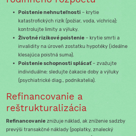
Poistenie nehnuteľnosti
– krytie
katastrofických rizík (požiar, voda, víchrica);
kontrolujte limity a výluky.
Životné rizikové poistenie
– krytie smrti a
invalidity na úroveň zostatku hypotéky (ideálne
klesajúca poistná suma).
Poistenie schopnosti splácať
– zvažujte
individuálne; sledujte čakacie doby a výluky
(psychiatrické diag., podnikatelia).
Refinancovanie a
reštrukturalizácia
Refinancovanie
znižuje náklad, ak zníženie sadzby
prevýši transakčné náklady (poplatky, znalecký