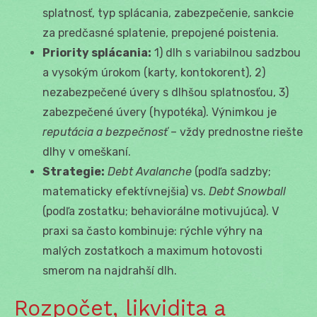
splatnosť, typ splácania, zabezpečenie, sankcie
za predčasné splatenie, prepojené poistenia.
Priority splácania:
1) dlh s variabilnou sadzbou
a vysokým úrokom (karty, kontokorent), 2)
nezabezpečené úvery s dlhšou splatnosťou, 3)
zabezpečené úvery (hypotéka). Výnimkou je
reputácia a bezpečnosť
– vždy prednostne riešte
dlhy v omeškaní.
Strategie:
Debt Avalanche
(podľa sadzby;
matematicky efektívnejšia) vs.
Debt Snowball
(podľa zostatku; behaviorálne motivujúca). V
praxi sa často kombinuje: rýchle výhry na
malých zostatkoch a maximum hotovosti
smerom na najdrahší dlh.
Rozpočet, likvidita a