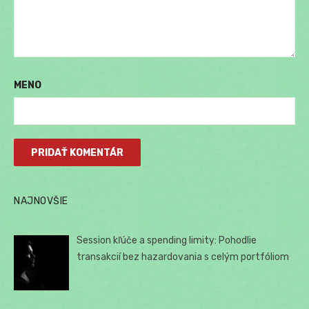
MENO
NAJNOVŠIE
Session kľúče a spending limity: Pohodlie
transakcií bez hazardovania s celým portfóliom