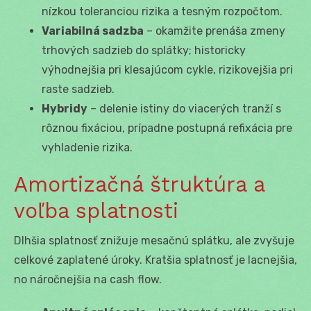
nízkou toleranciou rizika a tesným rozpočtom.
Variabilná sadzba
– okamžite prenáša zmeny
trhových sadzieb do splátky; historicky
výhodnejšia pri klesajúcom cykle, rizikovejšia pri
raste sadzieb.
Hybridy
– delenie istiny do viacerých tranží s
rôznou fixáciou, prípadne postupná refixácia pre
vyhladenie rizika.
Amortizačná štruktúra a
voľba splatnosti
Dlhšia splatnosť znižuje mesačnú splátku, ale zvyšuje
celkové zaplatené úroky. Kratšia splatnosť je lacnejšia,
no náročnejšia na cash flow.