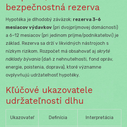
bezpečnostná rezerva
Hypotéka je dlhodobý záväzok;
rezerva 3–6
mesiacov výdavkov
(pri dvojpríjmovej domácnosti)
a 6–12 mesiacov (pri jedinom príjme/podnikateľovi) je
základ. Rezerva sa drží v likvidných nástrojoch s
nízkym rizikom. Rozpočet má obsahovať aj
skryté
náklady bývania
(daň z nehnuteľnosti, fond opráv,
energie, poistenia, doprava), ktoré významne
ovplyvňujú udržateľnosť hypotéky.
Kľúčové ukazovatele
udržateľnosti dlhu
Ukazovateľ
Definícia
Interpretácia