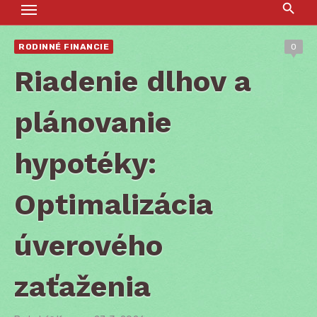
RODINNÉ FINANCIE
0
Riadenie dlhov a
plánovanie
hypotéky:
Optimalizácia
úverového
zaťaženia