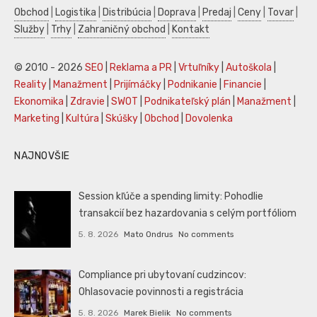
Obchod
|
Logistika
|
Distribúcia
|
Doprava
|
Predaj
|
Ceny
|
Tovar
|
Služby
|
Trhy
|
Zahraničný obchod
|
Kontakt
© 2010 - 2026
SEO
|
Reklama a PR
|
Vrtuľníky
|
Autoškola
|
Reality
|
Manažment
|
Prijímáčky
|
Podnikanie
|
Financie
|
Ekonomika
|
Zdravie
|
SWOT
|
Podnikateľský plán
|
Manažment
|
Marketing
|
Kultúra
|
Skúšky
|
Obchod
|
Dovolenka
NAJNOVŠIE
Session kľúče a spending limity: Pohodlie
transakcií bez hazardovania s celým portfóliom
5. 8. 2026
Mato Ondrus
No comments
Compliance pri ubytovaní cudzincov:
Ohlasovacie povinnosti a registrácia
5. 8. 2026
Marek Bielik
No comments