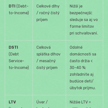
DTI
(Debt-
Celkové dlhy
Nižší je
to-Income)
/ ročný čistý
bezpečnejší;
príjem
sleduje sa aj vo
forme limitov
pri schvaľovaní.
DSTI
Celková
Odolné
(Debt
splátka dlhov
domácnosti sa
Service-
/ mesačný
často držia <
to-Income)
čistý príjem
30–40 %;
zohľadnite aj
budúce deti/
úbytok príjmu.
LTV
Úver /
Nižšie LTV =