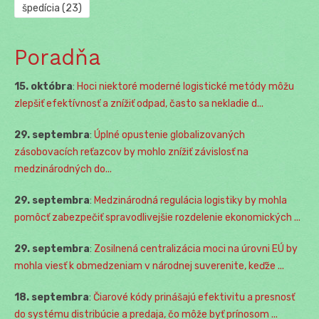
špedícia
(23)
Poradňa
15. októbra
:
Hoci niektoré moderné logistické metódy môžu
zlepšiť efektívnosť a znížiť odpad, často sa nekladie d...
29. septembra
:
Úplné opustenie globalizovaných
zásobovacích reťazcov by mohlo znížiť závislosť na
medzinárodných do...
29. septembra
:
Medzinárodná regulácia logistiky by mohla
pomôcť zabezpečiť spravodlivejšie rozdelenie ekonomických ...
29. septembra
:
Zosilnená centralizácia moci na úrovni EÚ by
mohla viesť k obmedzeniam v národnej suverenite, keďže ...
18. septembra
:
Čiarové kódy prinášajú efektivitu a presnosť
do systému distribúcie a predaja, čo môže byť prínosom ...