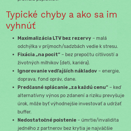
Typické chyby a ako sa im
vyhnúť
Maximalizácia LTV bez rezervy
– malá
odchýlka v príjmoch/sadzbách vedie k stresu.
Fixácia „na pocit“
– bez prepočtu citlivostí a
životných míľnikov (deti, kariéra).
Ignorovanie vedľajších nákladov
– energie,
doprava, fond opráv, dane.
Predčasné splácanie „za každú cenu“
– keď
alternatívny výnos po zdanení a riziku prevyšuje
úrok, môže byť výhodnejšie investovať a udržať
buffer.
Nedostatočné poistenie
– úmrtie/invalidita
jedného z partnerov bez krytia je najväčšie