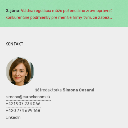
2. júna
:
Vládna regulácia môže potenciálne zrovnoprávniť
konkurenčné podmienky pre menšie firmy tým, že zabez...
KONTAKT
šéfredaktorka
Simona Česaná
simona@euroekonom.sk
+421 907 234 066
+420 774 699 168
LinkedIn