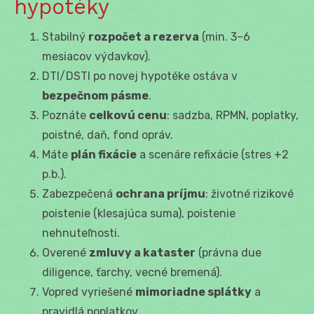
hypotéky
Stabilný
rozpočet a rezerva
(min. 3–6
mesiacov výdavkov).
DTI/DSTI po novej hypotéke ostáva v
bezpečnom pásme
.
Poznáte
celkovú cenu
: sadzba, RPMN, poplatky,
poistné, daň, fond opráv.
Máte
plán fixácie
a scenáre refixácie (stres +2
p.b.).
Zabezpečená
ochrana príjmu
: životné rizikové
poistenie (klesajúca suma), poistenie
nehnuteľnosti.
Overené
zmluvy a kataster
(právna due
diligence, ťarchy, vecné bremená).
Vopred vyriešené
mimoriadne splátky
a
pravidlá poplatkov.