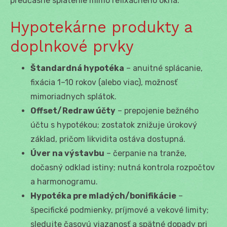
predčasné splatenie mimo refixačného okna.
Hypotekárne produkty a
doplnkové prvky
Štandardná hypotéka
– anuitné splácanie,
fixácia 1–10 rokov (alebo viac), možnosť
mimoriadnych splátok.
Offset/Redraw účty
– prepojenie bežného
účtu s hypotékou; zostatok znižuje úrokový
základ, pričom likvidita ostáva dostupná.
Úver na výstavbu
– čerpanie na tranže,
dočasný odklad istiny; nutná kontrola rozpočtov
a harmonogramu.
Hypotéka pre mladých/bonifikácie
–
špecifické podmienky, príjmové a vekové limity;
sledujte časovú viazanosť a spätné dopady pri