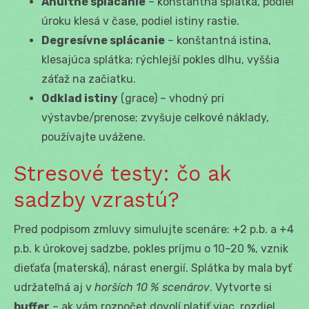
Anuitné splácanie
– konštantná splátka, podiel
úroku klesá v čase, podiel istiny rastie.
Degresívne splácanie
– konštantná istina,
klesajúca splátka; rýchlejší pokles dlhu, vyššia
záťaž na začiatku.
Odklad istiny
(grace) – vhodný pri
výstavbe/prenose; zvyšuje celkové náklady,
používajte uvážene.
Stresové testy: čo ak
sadzby vzrastú?
Pred podpisom zmluvy simulujte scenáre: +2 p.b. a +4
p.b. k úrokovej sadzbe, pokles príjmu o 10–20 %, vznik
dieťaťa (materská), nárast energií. Splátka by mala byť
udržateľná aj v
horších 10 % scenárov
. Vytvorte si
buffer
– ak vám rozpočet dovolí platiť viac, rozdiel