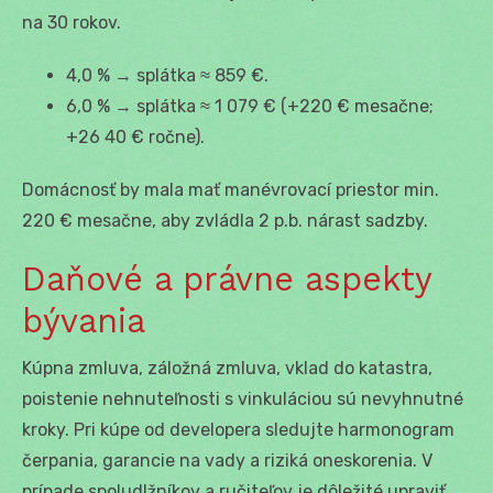
na 30 rokov.
4,0 % → splátka ≈ 859 €.
6,0 % → splátka ≈ 1 079 € (+220 € mesačne;
+26 40 € ročne).
Domácnosť by mala mať manévrovací priestor min.
220 € mesačne, aby zvládla 2 p.b. nárast sadzby.
Daňové a právne aspekty
bývania
Kúpna zmluva, záložná zmluva, vklad do katastra,
poistenie nehnuteľnosti s vinkuláciou sú nevyhnutné
kroky. Pri kúpe od developera sledujte harmonogram
čerpania, garancie na vady a riziká oneskorenia. V
prípade spoludlžníkov a ručiteľov je dôležité upraviť