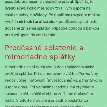
posudok, prenesenie záložného práva). Spočítajte
break-even
: koľko mesiacov trvá, kým úspora na
splátke pokryje náklady. Pri napätom rozpočte možno
využiť
reštrukturalizáciu
– predĺženie splatnosti,
dočasné zníženie splátky, prípadne dohodu s bankou
pred vstupom do omeškania.
Predčasné splatenie a
mimoriadne splátky
Mimoriadne splátky skracujú dobu splácania alebo
znižujú splátku. Pri rozhodovaní zvážte
alternatívny
výnos
voľnej hotovosti (investovanie) vs.
garantovaná
úspora úroku
. Pri variabilnej sadzbe má zrýchlené
splácanie ešte väčší efekt na zníženie úrokového
rizika. Sledujte pravidlá a prípadné poplatky za