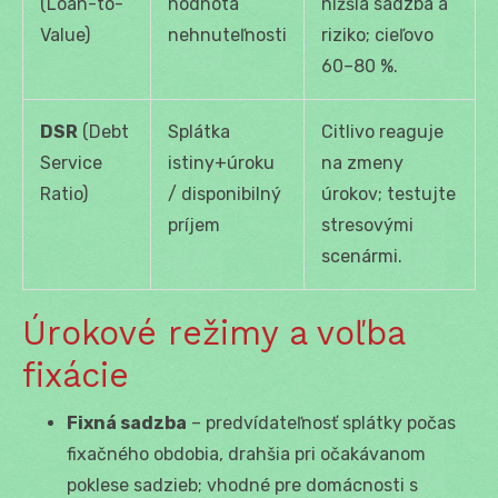
(Loan-to-
hodnota
nižšia sadzba a
Value)
nehnuteľnosti
riziko; cieľovo
60–80 %.
DSR
(Debt
Splátka
Citlivo reaguje
Service
istiny+úroku
na zmeny
Ratio)
/ disponibilný
úrokov; testujte
príjem
stresovými
scenármi.
Úrokové režimy a voľba
fixácie
Fixná sadzba
– predvídateľnosť splátky počas
fixačného obdobia, drahšia pri očakávanom
poklese sadzieb; vhodné pre domácnosti s