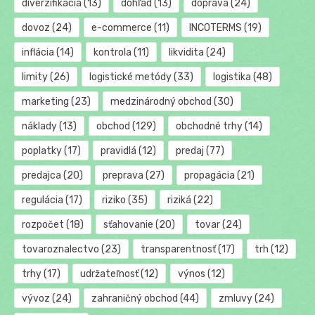
diverzifikácia
(13)
dohľad
(13)
doprava
(24)
dovoz
(24)
e-commerce
(11)
INCOTERMS
(19)
inflácia
(14)
kontrola
(11)
likvidita
(24)
limity
(26)
logistické metódy
(33)
logistika
(48)
marketing
(23)
medzinárodný obchod
(30)
náklady
(13)
obchod
(129)
obchodné trhy
(14)
poplatky
(17)
pravidlá
(12)
predaj
(77)
predajca
(20)
preprava
(27)
propagácia
(21)
regulácia
(17)
riziko
(35)
riziká
(22)
rozpočet
(18)
sťahovanie
(20)
tovar
(24)
tovaroznalectvo
(23)
transparentnosť
(17)
trh
(12)
trhy
(17)
udržateľnosť
(12)
výnos
(12)
vývoz
(24)
zahraničný obchod
(44)
zmluvy
(24)