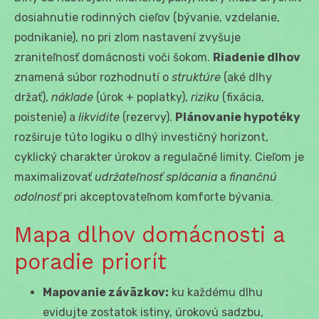
dosiahnutie rodinných cieľov (bývanie, vzdelanie,
podnikanie), no pri zlom nastavení zvyšuje
zraniteľnosť domácnosti voči šokom.
Riadenie dlhov
znamená súbor rozhodnutí o
struktúre
(aké dlhy
držať),
náklade
(úrok + poplatky),
riziku
(fixácia,
poistenie) a
likvidite
(rezervy).
Plánovanie hypotéky
rozširuje túto logiku o dlhý investičný horizont,
cyklický charakter úrokov a regulačné limity. Cieľom je
maximalizovať
udržateľnosť splácania
a
finančnú
odolnosť
pri akceptovateľnom komforte bývania.
Mapa dlhov domácnosti a
poradie priorít
Mapovanie záväzkov:
ku každému dlhu
evidujte zostatok istiny, úrokovú sadzbu,