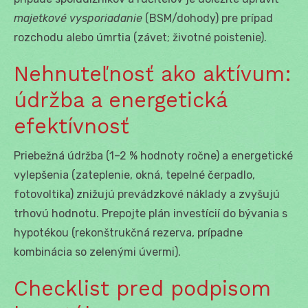
majetkové vysporiadanie
(BSM/dohody) pre prípad
rozchodu alebo úmrtia (závet; životné poistenie).
Nehnuteľnosť ako aktívum:
údržba a energetická
efektívnosť
Priebežná údržba (1–2 % hodnoty ročne) a energetické
vylepšenia (zateplenie, okná, tepelné čerpadlo,
fotovoltika) znižujú prevádzkové náklady a zvyšujú
trhovú hodnotu. Prepojte plán investícií do bývania s
hypotékou (rekonštrukčná rezerva, prípadne
kombinácia so zelenými úvermi).
Checklist pred podpisom