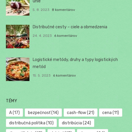
únie
5. 8. 2023
8 komentárov
Distribučné cesty – ciele a obmedzenia
24. 4. 2023
6 komentárov
Logistické metódy, druhy a typy logistických
metód
15. 5. 2023
6 komentárov
TÉMY
A
(17)
bezpečnosť
(14)
cash-flow
(21)
cena
(11)
distribučná politika
(10)
distribúcia
(24)