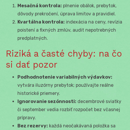
Mesačná kontrola:
plnenie obálok, prebytok,
dôvody prekročení, úprava limitov a pravidiel.
Kvartálna kontrola:
indexácia na ceny, revízia
poistení a fixných zmlúv, audit nepotrebných
predplatných.
Riziká a časté chyby: na čo
si dať pozor
Podhodnotenie variabilných výdavkov:
vytvára iluzórny prebytok; používajte reálne
historické priemery.
Ignorovanie sezónnosti:
decembrové sviatky
či september vedia rozbiť rozpočet bez včasnej
prípravy.
Bez rezervy:
každá neočakávaná položka sa