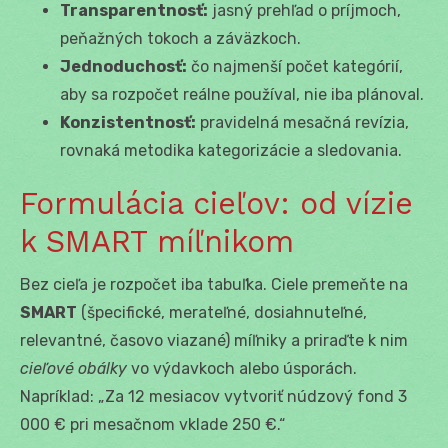
Transparentnosť:
jasný prehľad o príjmoch,
peňažných tokoch a záväzkoch.
Jednoduchosť:
čo najmenší počet kategórií,
aby sa rozpočet reálne používal, nie iba plánoval.
Konzistentnosť:
pravidelná mesačná revízia,
rovnaká metodika kategorizácie a sledovania.
Formulácia cieľov: od vízie
k SMART míľnikom
Bez cieľa je rozpočet iba tabuľka. Ciele premeňte na
SMART
(špecifické, merateľné, dosiahnuteľné,
relevantné, časovo viazané) míľniky a priraďte k nim
cieľové obálky
vo výdavkoch alebo úsporách.
Napríklad: „Za 12 mesiacov vytvoriť núdzový fond 3
000 € pri mesačnom vklade 250 €.“