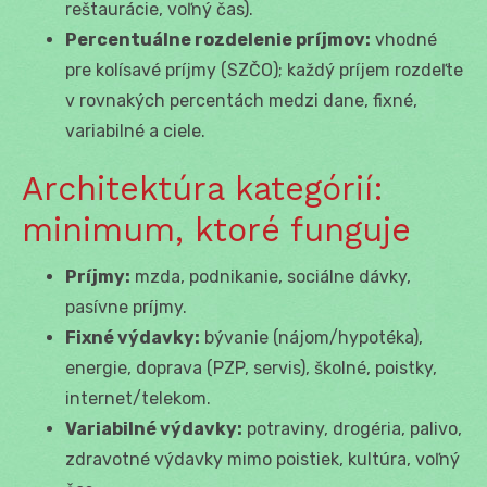
reštaurácie, voľný čas).
Percentuálne rozdelenie príjmov:
vhodné
pre kolísavé príjmy (SZČO); každý príjem rozdeľte
v rovnakých percentách medzi dane, fixné,
variabilné a ciele.
Architektúra kategórií:
minimum, ktoré funguje
Príjmy:
mzda, podnikanie, sociálne dávky,
pasívne príjmy.
Fixné výdavky:
bývanie (nájom/hypotéka),
energie, doprava (PZP, servis), školné, poistky,
internet/telekom.
Variabilné výdavky:
potraviny, drogéria, palivo,
zdravotné výdavky mimo poistiek, kultúra, voľný