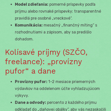
Model zdieľania:
pomerné príspevky podľa
príjmu alebo rovnaké príspevky; transparentné
pravidlá pre osobné „vreckové“.
Komunikácia:
mesačný „finančný míting“ s
rozhodnutiami a zápisom, aby sa predišlo
dohadom.
Kolísavé príjmy (SZČO,
freelance): „provízny
pufor“ a dane
Provízny pufor:
1–2 mesiace priemerných
výdavkov na oddelenom účte vyhladzujúcom
výkyvy.
Dane a odvody:
percento z každého príjmu
odkladať do „daňovej obálky“, aby vás nezaskočili