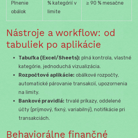
Plnenie
% kategórií v
≥ 90 % mesačne
obálok
limite
Nástroje a workflow: od
tabuliek po aplikácie
Tabuľka (Excel/Sheets):
plná kontrola, vlastné
kategórie, jednoduchá vizualizácia.
Rozpočtové aplikácie:
obálkové rozpočty,
automatické párovanie transakcií, upozornenia
na limity.
Bankové pravidlá:
trvalé príkazy, oddelené
účty (príjmový, fixný, variabilný), notifikácie pri
transakciách.
Behaviorálne finančné