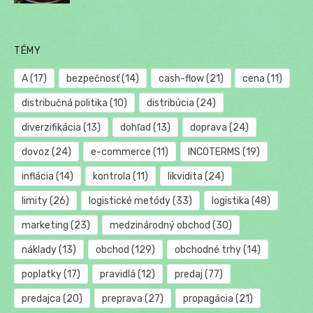
TÉMY
A
(17)
bezpečnosť
(14)
cash-flow
(21)
cena
(11)
distribučná politika
(10)
distribúcia
(24)
diverzifikácia
(13)
dohľad
(13)
doprava
(24)
dovoz
(24)
e-commerce
(11)
INCOTERMS
(19)
inflácia
(14)
kontrola
(11)
likvidita
(24)
limity
(26)
logistické metódy
(33)
logistika
(48)
marketing
(23)
medzinárodný obchod
(30)
náklady
(13)
obchod
(129)
obchodné trhy
(14)
poplatky
(17)
pravidlá
(12)
predaj
(77)
predajca
(20)
preprava
(27)
propagácia
(21)