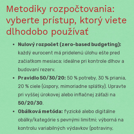
Metodiky rozpočtovania:
vyberte prístup, ktorý viete
dlhodobo používať
Nulový rozpočet (zero-based budgeting):
každý eurocent má pridelenú úlohu ešte pred
začiatkom mesiaca; ideálne pri kontrole dlhov a
budovaní rezerv.
Pravidlo 50/30/20:
50 % potreby, 30 % priania,
20 % ciele (úspory, mimoriadne splátky). Upravte
pri vyššej úrokovej alebo inflačnej záťaži na
50/20/30
.
Obálková metóda:
fyzické alebo digitálne
obálky/kategórie s pevnými limitmi; výborná na
kontrolu variabilných výdavkov (potraviny,