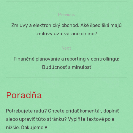
Previous
Navigácia
Previous
Zmluvy a elektronický obchod: Aké špecifiká majú
v
post:
zmluvy uzatvárané online?
článku
Next
Next
Finančné plánovanie a reporting v controllingu:
post:
Budúcnosť a minulosť
Poradňa
Potrebujete radu? Chcete pridať komentár, doplniť
alebo upraviť túto stránku? Vyplňte textové pole
nižšie. Ďakujeme ♥