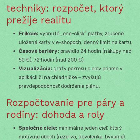
techniky: rozpočet, ktorý
prežije realitu
Frikcie:
vypnuté „one-click“ platby, zrušené
uložené karty v e-shopoch, denný limit na kartu.
Časové bariéry:
pravidlo 24 hodín (nákupy nad
50 €), 72 hodín (nad 200 €).
Vizualizácia:
grafy pokroku cieľov priamo v
aplikácii či na chladničke – zvyšujú
pravdepodobnosť dodržania plánu.
Rozpočtovanie pre páry a
rodiny: dohoda a roly
Spoločné ciele:
minimálne jeden cieľ, ktorý
motivuje oboch (rezerva, dovolenka, bývanie).