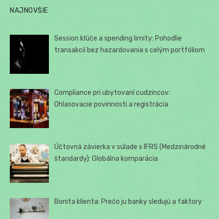
NAJNOVŠIE
Session kľúče a spending limity: Pohodlie
transakcií bez hazardovania s celým portfóliom
Compliance pri ubytovaní cudzincov:
Ohlasovacie povinnosti a registrácia
Účtovná závierka v súlade s IFRS (Medzinárodné
štandardy): Globálna komparácia
Bonita klienta: Prečo ju banky sledujú a faktory