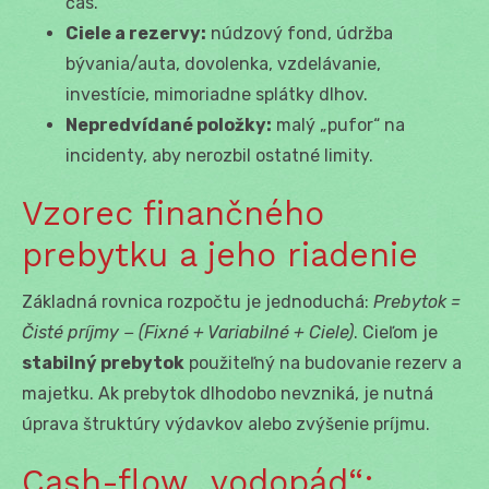
čas.
Ciele a rezervy:
núdzový fond, údržba
bývania/auta, dovolenka, vzdelávanie,
investície, mimoriadne splátky dlhov.
Nepredvídané položky:
malý „pufor“ na
incidenty, aby nerozbil ostatné limity.
Vzorec finančného
prebytku a jeho riadenie
Základná rovnica rozpočtu je jednoduchá:
Prebytok =
Čisté príjmy − (Fixné + Variabilné + Ciele)
. Cieľom je
stabilný prebytok
použiteľný na budovanie rezerv a
majetku. Ak prebytok dlhodobo nevzniká, je nutná
úprava štruktúry výdavkov alebo zvýšenie príjmu.
Cash-flow „vodopád“: