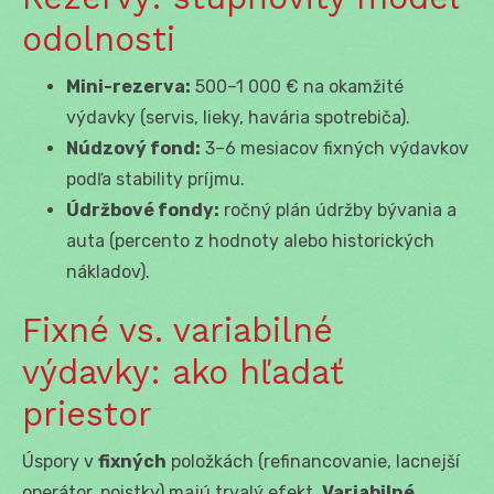
odolnosti
Mini-rezerva:
500–1 000 € na okamžité
výdavky (servis, lieky, havária spotrebiča).
Núdzový fond:
3–6 mesiacov fixných výdavkov
podľa stability príjmu.
Údržbové fondy:
ročný plán údržby bývania a
auta (percento z hodnoty alebo historických
nákladov).
Fixné vs. variabilné
výdavky: ako hľadať
priestor
Úspory v
fixných
položkách (refinancovanie, lacnejší
operátor, poistky) majú trvalý efekt.
Variabilné