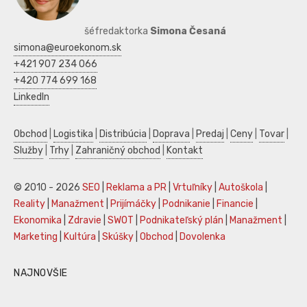
šéfredaktorka
Simona Česaná
simona@euroekonom.sk
+421 907 234 066
+420 774 699 168
LinkedIn
Obchod
|
Logistika
|
Distribúcia
|
Doprava
|
Predaj
|
Ceny
|
Tovar
|
Služby
|
Trhy
|
Zahraničný obchod
|
Kontakt
© 2010 - 2026
SEO
|
Reklama a PR
|
Vrtuľníky
|
Autoškola
|
Reality
|
Manažment
|
Prijímáčky
|
Podnikanie
|
Financie
|
Ekonomika
|
Zdravie
|
SWOT
|
Podnikateľský plán
|
Manažment
|
Marketing
|
Kultúra
|
Skúšky
|
Obchod
|
Dovolenka
NAJNOVŠIE