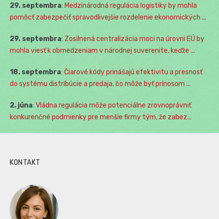
29. septembra
:
Medzinárodná regulácia logistiky by mohla
pomôcť zabezpečiť spravodlivejšie rozdelenie ekonomických ...
29. septembra
:
Zosilnená centralizácia moci na úrovni EÚ by
mohla viesť k obmedzeniam v národnej suverenite, keďže ...
18. septembra
:
Čiarové kódy prinášajú efektivitu a presnosť
do systému distribúcie a predaja, čo môže byť prínosom ...
2. júna
:
Vládna regulácia môže potenciálne zrovnoprávniť
konkurenčné podmienky pre menšie firmy tým, že zabez...
KONTAKT