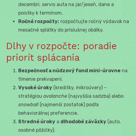
decembri, servis auta na jar/jeseň, dane a
poistky k termínom.
Ročné rozpočty:
rozpočtujte ročný výdavok na
mesačné splátky do príslušnej obálky.
Dlhy v rozpočte: poradie
priorít splácania
Bezpečnosť a núdzový fond mini-úrovne
na
tlmenie prekvapení.
Vysoké úroky
(kreditky, mikroúvery) –
stratégiou
avalanche
(najvyššia sadzba) alebo
snowball
(najmenší zostatok) podľa
behaviorálnej preferencie.
Stredné úroky
a
dlhodobé záväzky
(auto,
osobné pôžičky).