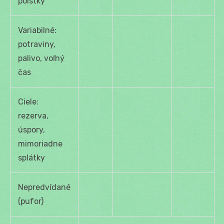
poistky
Variabilné:
potraviny,
palivo, voľný
čas
Ciele:
rezerva,
úspory,
mimoriadne
splátky
Nepredvídané
(pufor)