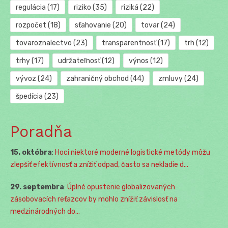
regulácia
(17)
riziko
(35)
riziká
(22)
rozpočet
(18)
sťahovanie
(20)
tovar
(24)
tovaroznalectvo
(23)
transparentnosť
(17)
trh
(12)
trhy
(17)
udržateľnosť
(12)
výnos
(12)
vývoz
(24)
zahraničný obchod
(44)
zmluvy
(24)
špedícia
(23)
Poradňa
15. októbra
:
Hoci niektoré moderné logistické metódy môžu
zlepšiť efektívnosť a znížiť odpad, často sa nekladie d...
29. septembra
:
Úplné opustenie globalizovaných
zásobovacích reťazcov by mohlo znížiť závislosť na
medzinárodných do...