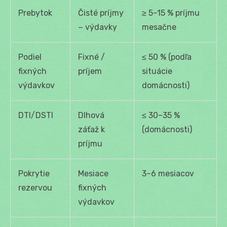
Prebytok
Čisté príjmy
≥ 5–15 % príjmu
− výdavky
mesačne
Podiel
Fixné /
≤ 50 % (podľa
fixných
príjem
situácie
výdavkov
domácnosti)
DTI/DSTI
Dlhová
≤ 30–35 %
záťaž k
(domácnosti)
príjmu
Pokrytie
Mesiace
3–6 mesiacov
rezervou
fixných
výdavkov