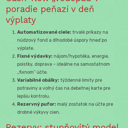
poradie peňazí v deň
výplaty
Automatizované ciele:
trvalé príkazy na
núdzový fond a dlhodobé úspory hneď po
výplate.
Fixné výdavky:
nájom/hypotéka, energie,
poistky, doprava – ideálne na samostatnom
„fixnom“ účte.
Variabilné obálky:
týždenné limity pre
potraviny a voľný čas na debetnej karte pre
lepšiu kontrolu.
Rezervný pufor:
malý zostatok na účte pre
drobné výkyvy cien.
Rezervy: stupňovitý model