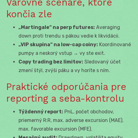
Varovné scenáre, ktoré
končia zle
„Martingale“ na perp futures:
Averaging
down proti trendu s pákou vedie k likvidácii.
„VIP skupina“ na low-cap coiny:
Koordinované
pumpy a neskorý vstup → vy ste exit.
Copy trading bez limitov:
Sledovaný účet
zmení štýl, zvýši páku a vy horíte s ním.
Praktické odporúčania pre
reporting a seba-kontrolu
Týždenný report:
PnL, počet obchodov,
priemerný R:R, max. adverse excursion (MAE),
max. favorable excursion (MFE).
Mesačný audit:
Drawdown, volatilita equity,