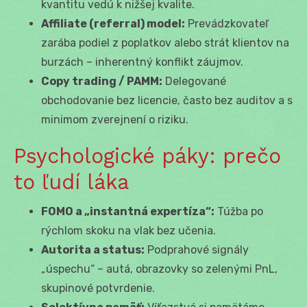
kvantitu vedú k nižšej kvalite.
Affiliate (referral) model:
Prevádzkovateľ
zarába podiel z poplatkov alebo strát klientov na
burzách – inherentný konflikt záujmov.
Copy trading / PAMM:
Delegované
obchodovanie bez licencie, často bez auditov a s
minimom zverejnení o riziku.
Psychologické páky: prečo
to ľudí láka
FOMO a „instantná expertíza“:
Túžba po
rýchlom skoku na vlak bez učenia.
Autorita a status:
Podprahové signály
„úspechu“ – autá, obrazovky so zelenými PnL,
skupinové potvrdenie.