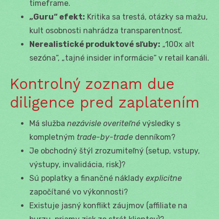
timeframe.
„Guru“ efekt:
Kritika sa trestá, otázky sa mažu,
kult osobnosti nahrádza transparentnosť.
Nerealistické produktové sľuby:
„100x alt
sezóna“, „tajné insider informácie“ v retail kanáli.
Kontrolný zoznam due
diligence pred zaplatením
Má služba
nezávisle overiteľné
výsledky s
kompletným
trade-by-trade
denníkom?
Je obchodný štýl zrozumiteľný (setup, vstupy,
výstupy, invalidácia, risk)?
Sú poplatky a finančné náklady
explicitne
započítané vo výkonnosti?
Existuje jasný konflikt záujmov (affiliate na