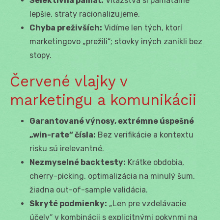
Selektívna pamäť:
Víťazstvá si pamätáme
lepšie, straty racionalizujeme.
Chyba preživších:
Vidíme len tých, ktorí
marketingovo „prežili“; stovky iných zanikli bez
stopy.
Červené vlajky v
marketingu a komunikácii
Garantované výnosy, extrémne úspešné
„win-rate“ čísla:
Bez verifikácie a kontextu
risku sú irelevantné.
Nezmyselné backtesty:
Krátke obdobia,
cherry-picking, optimalizácia na minulý šum,
žiadna out-of-sample validácia.
Skryté podmienky:
„Len pre vzdelávacie
účely“ v kombinácii s explicitnými pokynmi na