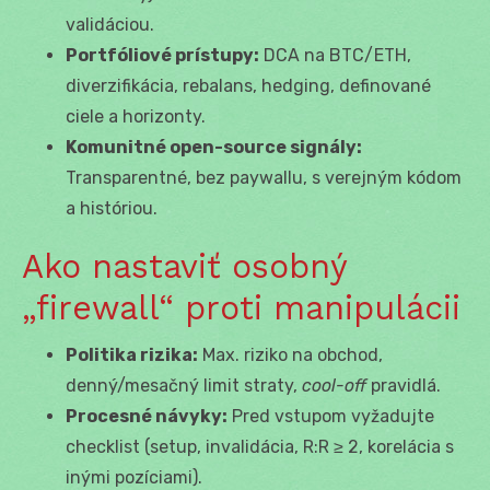
validáciou.
Portfóliové prístupy:
DCA na BTC/ETH,
diverzifikácia, rebalans, hedging, definované
ciele a horizonty.
Komunitné open-source signály:
Transparentné, bez paywallu, s verejným kódom
a históriou.
Ako nastaviť osobný
„firewall“ proti manipulácii
Politika rizika:
Max. riziko na obchod,
denný/mesačný limit straty,
cool-off
pravidlá.
Procesné návyky:
Pred vstupom vyžadujte
checklist (setup, invalidácia, R:R ≥ 2, korelácia s
inými pozíciami).