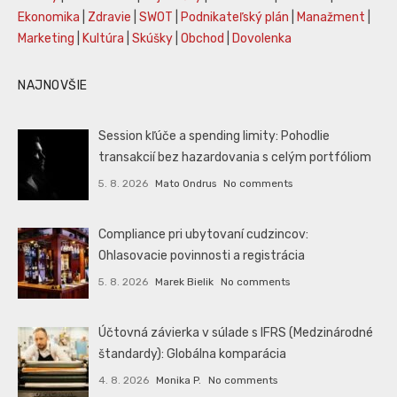
Ekonomika
|
Zdravie
|
SWOT
|
Podnikateľský plán
|
Manažment
|
Marketing
|
Kultúra
|
Skúšky
|
Obchod
|
Dovolenka
NAJNOVŠIE
Session kľúče a spending limity: Pohodlie
transakcií bez hazardovania s celým portfóliom
5. 8. 2026
Mato Ondrus
No comments
Compliance pri ubytovaní cudzincov:
Ohlasovacie povinnosti a registrácia
5. 8. 2026
Marek Bielik
No comments
Účtovná závierka v súlade s IFRS (Medzinárodné
štandardy): Globálna komparácia
4. 8. 2026
Monika P.
No comments