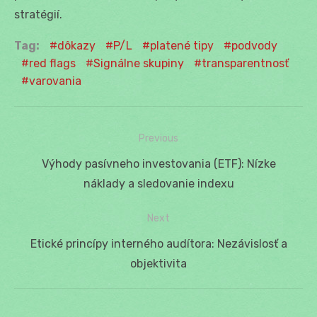
stratégií.
Tag:
dôkazy
P/L
platené tipy
podvody
red flags
Signálne skupiny
transparentnosť
varovania
Previous
Navigácia
Previous
Výhody pasívneho investovania (ETF): Nízke
v
post:
náklady a sledovanie indexu
článku
Next
Next
Etické princípy interného audítora: Nezávislosť a
post:
objektivita