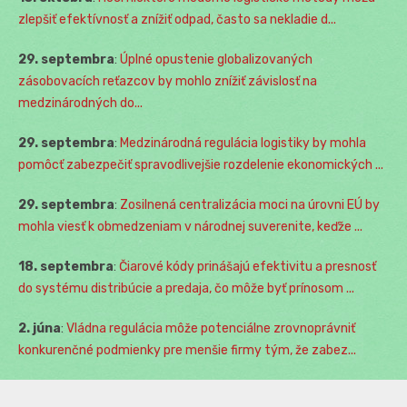
zlepšiť efektívnosť a znížiť odpad, často sa nekladie d...
29. septembra
:
Úplné opustenie globalizovaných
zásobovacích reťazcov by mohlo znížiť závislosť na
medzinárodných do...
29. septembra
:
Medzinárodná regulácia logistiky by mohla
pomôcť zabezpečiť spravodlivejšie rozdelenie ekonomických ...
29. septembra
:
Zosilnená centralizácia moci na úrovni EÚ by
mohla viesť k obmedzeniam v národnej suverenite, keďže ...
18. septembra
:
Čiarové kódy prinášajú efektivitu a presnosť
do systému distribúcie a predaja, čo môže byť prínosom ...
2. júna
:
Vládna regulácia môže potenciálne zrovnoprávniť
konkurenčné podmienky pre menšie firmy tým, že zabez...