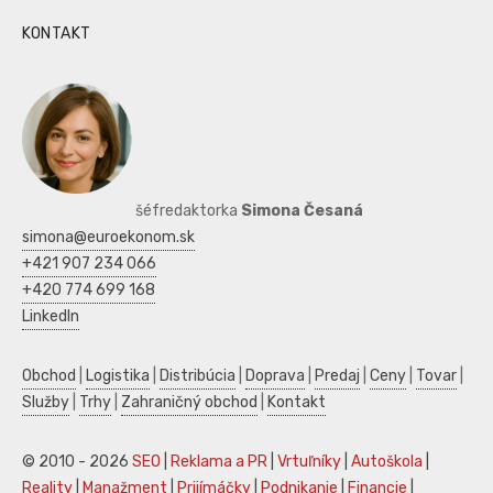
KONTAKT
šéfredaktorka
Simona Česaná
simona@euroekonom.sk
+421 907 234 066
+420 774 699 168
LinkedIn
Obchod
|
Logistika
|
Distribúcia
|
Doprava
|
Predaj
|
Ceny
|
Tovar
|
Služby
|
Trhy
|
Zahraničný obchod
|
Kontakt
© 2010 - 2026
SEO
|
Reklama a PR
|
Vrtuľníky
|
Autoškola
|
Reality
|
Manažment
|
Prijímáčky
|
Podnikanie
|
Financie
|