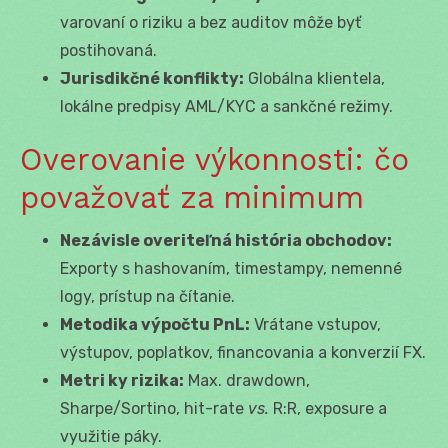
varovaní o riziku a bez auditov môže byť
postihovaná.
Jurisdikčné konflikty:
Globálna klientela,
lokálne predpisy AML/KYC a sankčné režimy.
Overovanie výkonnosti: čo
považovať za minimum
Nezávisle overiteľná história obchodov:
Exporty s hashovaním, timestampy, nemenné
logy, prístup na čítanie.
Metodika výpočtu PnL:
Vrátane vstupov,
výstupov, poplatkov, financovania a konverzií FX.
Metri ky rizika:
Max. drawdown,
Sharpe/Sortino, hit-rate
vs.
R:R, exposure a
využitie páky.