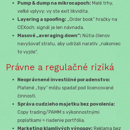
Pump & dump na mikrocapoch:
Malé trhy,
veľké vplyvy; vy ste exit likvidita.
Layering a spoofing:
„Order book“ hračky na
CEXoch; signál je len návnada.
Masové „averaging down“:
Nútia členov
navyšovať stratu, aby udržali naratív „nakoniec
to vyjde“.
Právne a regulačné riziká
Neoprávnené investičné poradenstvo:
Platené „tipy“ môžu spadať pod licencované
činnosti.
Správa cudzieho majetku bez povolenia:
Copy trading/PAMM s výkonnostnými
poplatkami ≈ riadenie portfólia.
Marketing klamlivých výnosov:
Reklama bez