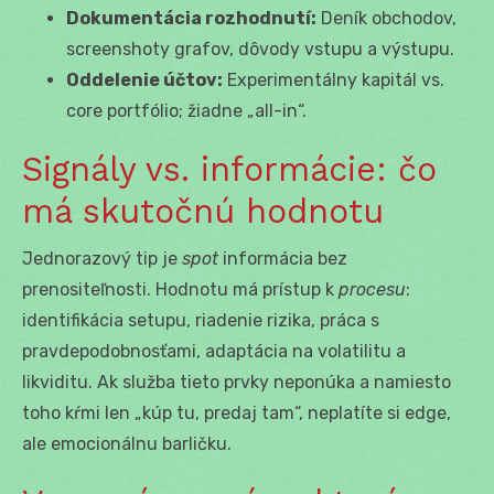
Dokumentácia rozhodnutí:
Deník obchodov,
screenshoty grafov, dôvody vstupu a výstupu.
Oddelenie účtov:
Experimentálny kapitál vs.
core portfólio; žiadne „all-in“.
Signály vs. informácie: čo
má skutočnú hodnotu
Jednorazový tip je
spot
informácia bez
prenositeľnosti. Hodnotu má prístup k
procesu
:
identifikácia setupu, riadenie rizika, práca s
pravdepodobnosťami, adaptácia na volatilitu a
likviditu. Ak služba tieto prvky neponúka a namiesto
toho kŕmi len „kúp tu, predaj tam“, neplatíte si edge,
ale emocionálnu barličku.