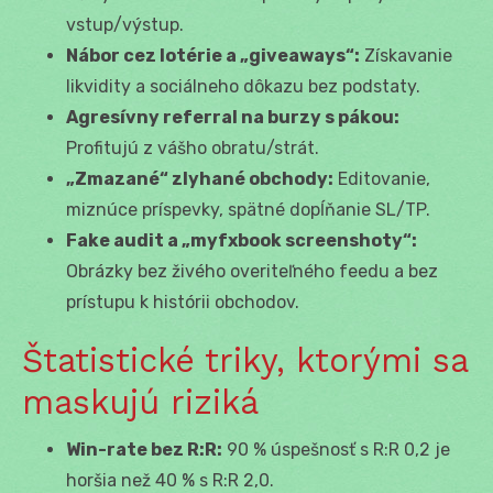
vstup/výstup.
Nábor cez lotérie a „giveaways“:
Získavanie
likvidity a sociálneho dôkazu bez podstaty.
Agresívny referral na burzy s pákou:
Profitujú z vášho obratu/strát.
„Zmazané“ zlyhané obchody:
Editovanie,
miznúce príspevky, spätné dopĺňanie SL/TP.
Fake audit a „myfxbook screenshoty“:
Obrázky bez živého overiteľného feedu a bez
prístupu k histórii obchodov.
Štatistické triky, ktorými sa
maskujú riziká
Win-rate bez R:R:
90 % úspešnosť s R:R 0,2 je
horšia než 40 % s R:R 2,0.