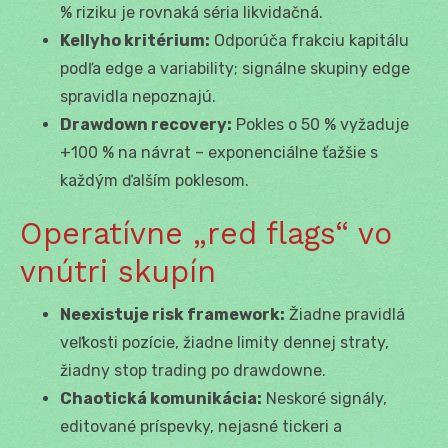
% riziku je rovnaká séria likvidačná.
Kellyho kritérium:
Odporúča frakciu kapitálu
podľa edge a variability; signálne skupiny edge
spravidla nepoznajú.
Drawdown recovery:
Pokles o 50 % vyžaduje
+100 % na návrat – exponenciálne ťažšie s
každým ďalším poklesom.
Operatívne „red flags“ vo
vnútri skupín
Neexistuje risk framework:
Žiadne pravidlá
veľkosti pozície, žiadne limity dennej straty,
žiadny stop trading po drawdowne.
Chaotická komunikácia:
Neskoré signály,
editované príspevky, nejasné tickeri a