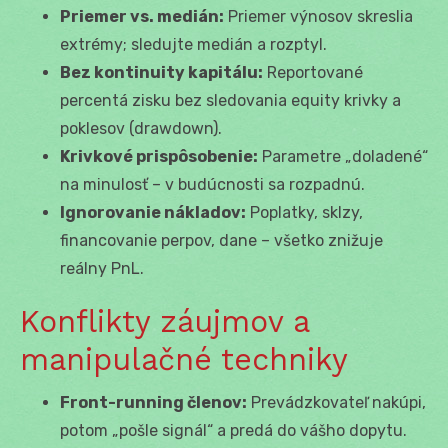
Priemer vs. medián:
Priemer výnosov skreslia
extrémy; sledujte medián a rozptyl.
Bez kontinuity kapitálu:
Reportované
percentá zisku bez sledovania equity krivky a
poklesov (drawdown).
Krivkové prispôsobenie:
Parametre „doladené“
na minulosť – v budúcnosti sa rozpadnú.
Ignorovanie nákladov:
Poplatky, sklzy,
financovanie perpov, dane – všetko znižuje
reálny PnL.
Konflikty záujmov a
manipulačné techniky
Front-running členov:
Prevádzkovateľ nakúpi,
potom „pošle signál“ a predá do vášho dopytu.