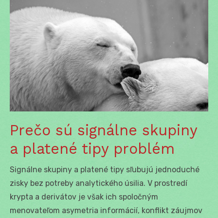
Prečo sú signálne skupiny
a platené tipy problém
Signálne skupiny a platené tipy sľubujú jednoduché
zisky bez potreby analytického úsilia. V prostredí
krypta a derivátov je však ich spoločným
menovateľom asymetria informácií, konflikt záujmov