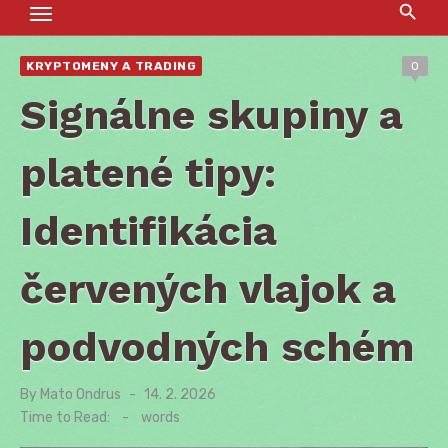
KRYPTOMENY A TRADING
0
Signálne skupiny a
platené tipy:
Identifikácia
červených vlajok a
podvodných schém
By
Mato Ondrus
Posted
14. 2. 2026
on
Time to Read:
-
words