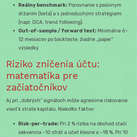
Reálny benchmark:
Porovnanie s pasívnym
držaním (beta) a s jednoduchými stratégiami
(napr. DCA, trend following).
Out-of-sample / forward test:
Minimálne 6–
12 mesiacov po backteste; žiadne „paper“
výsledky.
Riziko zničenia účtu:
matematika pre
začiatočníkov
Aj pri „dobrých“ signáloch môže agresívne riskovanie
viesť k strate kapitálu. Niekoľko faktov:
Risk-per-trade:
Pri 2 % rizika na obchod stačí
sekvencia ~10 strát a účet klesne o ~18 %. Pri 10