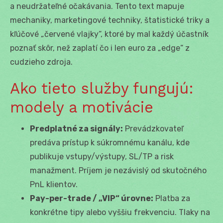
a neudržateľné očakávania. Tento text mapuje
mechaniky, marketingové techniky, štatistické triky a
kľúčové „červené vlajky“, ktoré by mal každý účastník
poznať skôr, než zaplatí čo i len euro za „edge“ z
cudzieho zdroja.
Ako tieto služby fungujú:
modely a motivácie
Predplatné za signály:
Prevádzkovateľ
predáva prístup k súkromnému kanálu, kde
publikuje vstupy/výstupy, SL/TP a risk
manažment. Príjem je nezávislý od skutočného
PnL klientov.
Pay-per-trade / „VIP“ úrovne:
Platba za
konkrétne tipy alebo vyššiu frekvenciu. Tlaky na