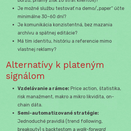
burzu, priamy zisk zo strát klientov)?
Je možné službu testovať na demo/„paper“ účte
minimálne 30–60 dní?
Je komunikácia konzistentná, bez mazania
archívu a spätnej editácie?
Má tím identitu, históriu a referencie mimo
vlastnej reklamy?
Alternatívy k plateným
signálom
Vzdelávanie a rámce:
Price action, štatistika,
risk manažment, makro a mikro likvidita, on-
chain dáta.
Semi-automatizované stratégie:
Jednoduché pravidlá (trend following,
breakouty) s backtestom a
walk-forward