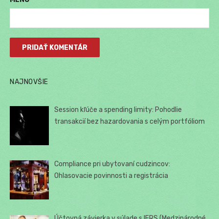
NAJNOVŠIE
Session kľúče a spending limity: Pohodlie
transakcií bez hazardovania s celým portfóliom
Compliance pri ubytovaní cudzincov:
Ohlasovacie povinnosti a registrácia
Účtovná závierka v súlade s IFRS (Medzinárodné