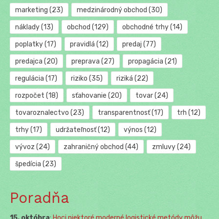
marketing
(23)
medzinárodný obchod
(30)
náklady
(13)
obchod
(129)
obchodné trhy
(14)
poplatky
(17)
pravidlá
(12)
predaj
(77)
predajca
(20)
preprava
(27)
propagácia
(21)
regulácia
(17)
riziko
(35)
riziká
(22)
rozpočet
(18)
sťahovanie
(20)
tovar
(24)
tovaroznalectvo
(23)
transparentnosť
(17)
trh
(12)
trhy
(17)
udržateľnosť
(12)
výnos
(12)
vývoz
(24)
zahraničný obchod
(44)
zmluvy
(24)
špedícia
(23)
Poradňa
15. októbra
:
Hoci niektoré moderné logistické metódy môžu