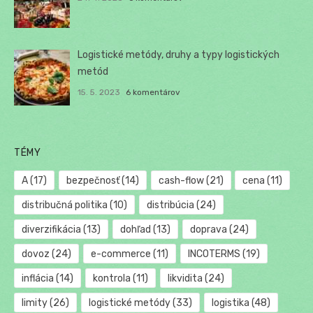
Logistické metódy, druhy a typy logistických
metód
15. 5. 2023
6 komentárov
TÉMY
A
(17)
bezpečnosť
(14)
cash-flow
(21)
cena
(11)
distribučná politika
(10)
distribúcia
(24)
diverzifikácia
(13)
dohľad
(13)
doprava
(24)
dovoz
(24)
e-commerce
(11)
INCOTERMS
(19)
inflácia
(14)
kontrola
(11)
likvidita
(24)
limity
(26)
logistické metódy
(33)
logistika
(48)