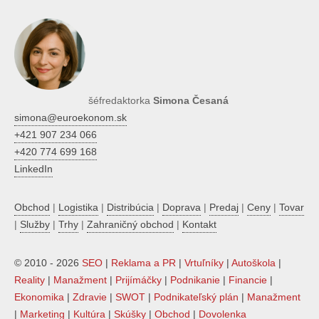
šéfredaktorka
Simona Česaná
simona@euroekonom.sk
+421 907 234 066
+420 774 699 168
LinkedIn
Obchod
|
Logistika
|
Distribúcia
|
Doprava
|
Predaj
|
Ceny
|
Tovar
|
Služby
|
Trhy
|
Zahraničný obchod
|
Kontakt
© 2010 - 2026
SEO
|
Reklama a PR
|
Vrtuľníky
|
Autoškola
|
Reality
|
Manažment
|
Prijímáčky
|
Podnikanie
|
Financie
|
Ekonomika
|
Zdravie
|
SWOT
|
Podnikateľský plán
|
Manažment
|
Marketing
|
Kultúra
|
Skúšky
|
Obchod
|
Dovolenka