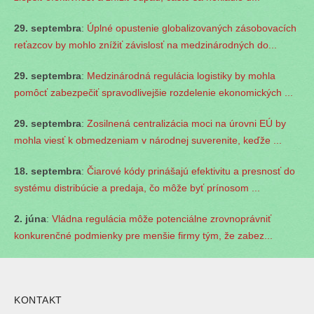
29. septembra
:
Úplné opustenie globalizovaných zásobovacích
reťazcov by mohlo znížiť závislosť na medzinárodných do...
29. septembra
:
Medzinárodná regulácia logistiky by mohla
pomôcť zabezpečiť spravodlivejšie rozdelenie ekonomických ...
29. septembra
:
Zosilnená centralizácia moci na úrovni EÚ by
mohla viesť k obmedzeniam v národnej suverenite, keďže ...
18. septembra
:
Čiarové kódy prinášajú efektivitu a presnosť do
systému distribúcie a predaja, čo môže byť prínosom ...
2. júna
:
Vládna regulácia môže potenciálne zrovnoprávniť
konkurenčné podmienky pre menšie firmy tým, že zabez...
KONTAKT