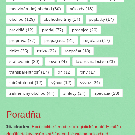
medzinárodný obchod
(30)
náklady
(13)
obchod
(129)
obchodné trhy
(14)
poplatky
(17)
pravidlá
(12)
predaj
(77)
predajca
(20)
preprava
(27)
propagácia
(21)
regulácia
(17)
riziko
(35)
riziká
(22)
rozpočet
(18)
sťahovanie
(20)
tovar
(24)
tovaroznalectvo
(23)
transparentnosť
(17)
trh
(12)
trhy
(17)
udržateľnosť
(12)
výnos
(12)
vývoz
(24)
zahraničný obchod
(44)
zmluvy
(24)
špedícia
(23)
Poradňa
15. októbra
:
Hoci niektoré moderné logistické metódy môžu
zlepšiť efektívnosť a znížiť odpad, často sa nekladie d...