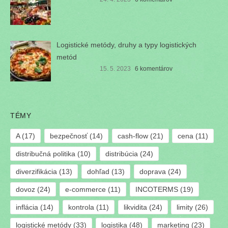
Logistické metódy, druhy a typy logistických
metód
15. 5. 2023
6 komentárov
TÉMY
A
(17)
bezpečnosť
(14)
cash-flow
(21)
cena
(11)
distribučná politika
(10)
distribúcia
(24)
diverzifikácia
(13)
dohľad
(13)
doprava
(24)
dovoz
(24)
e-commerce
(11)
INCOTERMS
(19)
inflácia
(14)
kontrola
(11)
likvidita
(24)
limity
(26)
logistické metódy
(33)
logistika
(48)
marketing
(23)