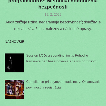
programátorov: Metodika hodnotenia
bezpečnosti
Posted
18. 2. 2026
on
Audit znižuje riziko, negarantuje bezchybnosť; dôležitý je
rozsah, závažnosť nálezov a následné opravy.
NAJNOVŠIE
Session kľúče a spending limity: Pohodlie
transakcií bez hazardovania s celým portfóliom
Compliance pri ubytovaní cudzincov: Ohlasovacie
povinnosti a registrácia