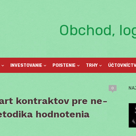
Obchod, log
INVESTOVANIE
POISTENIE
TRHY
ÚČTOVNÍCT
NA
0
art kontraktov pre ne-
todika hodnotenia