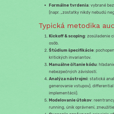
Formálne tvrdenia
: vybrané bez
(napr. „zostatky nikdy nebudú nega
Typická metodika aud
Kickoff & scoping
: zosúladenie c
osôb.
Štúdium špecifikácie
: pochopeni
kritických invariantov.
Manuálne čítanie kódu
: hľadan
nebezpečných závislostí.
Analýza nástrojmi
: statická an
generovanie vstupov), differential
implementácii).
Modelovanie útokov
: reentranc
running, únik oprávnení, zneužiti