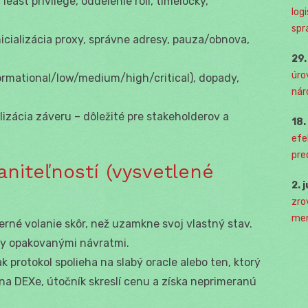
f least privilege, oddelenie rolí, timelocky,
log
spr
inicializácia proxy, správne adresy, pauza/obnova,
29
úro
nformational/low/medium/high/critical), dopady,
nár
alizácia záveru – dôležité pre stakeholderov a
18
efe
pre
raniteľností (vysvetlené
2. 
zro
men
terné volanie skôr, než uzamkne svoj vlastný stav.
ky opakovanými návratmi.
 ak protokol spolieha na slabý oracle alebo ten, ktorý
 DEXe, útočník skreslí cenu a získa neprimeranú