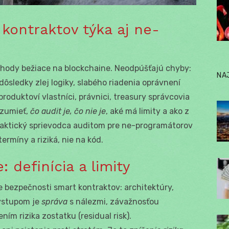
 kontraktov týka aj ne-
hody bežiace na blockchaine. Neodpúšťajú chyby:
NA
dôsledky zlej logiky, slabého riadenia oprávnení
produktoví vlastníci, právnici, treasury správcovia
ozumieť,
čo audit je, čo nie je
, aké má limity a ako z
raktický sprievodca auditom pre ne-programátorov
ermíny a riziká, nie na kód.
: definícia a limity
 bezpečnosti smart kontraktov: architektúry,
 Výstupom je
správa
s nálezmi, závažnosťou
ním rizika zostatku (residual risk).