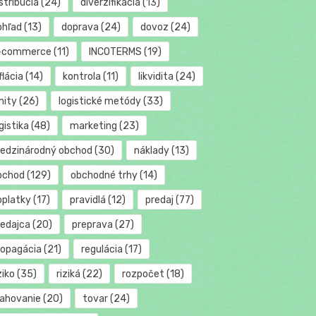
stribúcia
(24)
diverzifikácia
(13)
ohľad
(13)
doprava
(24)
dovoz
(24)
-commerce
(11)
INCOTERMS
(19)
flácia
(14)
kontrola
(11)
likvidita
(24)
mity
(26)
logistické metódy
(33)
gistika
(48)
marketing
(23)
edzinárodný obchod
(30)
náklady
(13)
bchod
(129)
obchodné trhy
(14)
oplatky
(17)
pravidlá
(12)
predaj
(77)
redajca
(20)
preprava
(27)
ropagácia
(21)
regulácia
(17)
ziko
(35)
riziká
(22)
rozpočet
(18)
ťahovanie
(20)
tovar
(24)