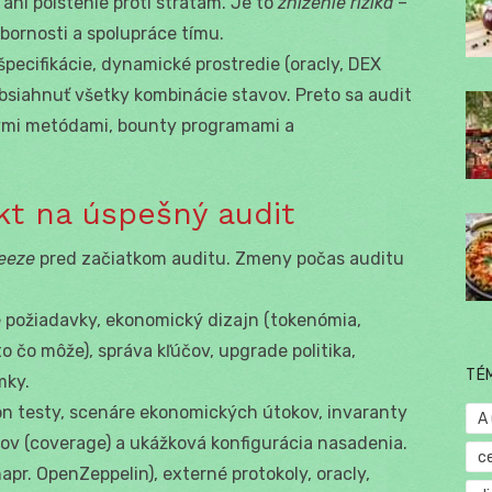
ni poistenie proti stratám. Je to
zníženie rizika
–
dbornosti a spolupráce tímu.
pecifikácie, dynamické prostredie (oracly, DEX
obsiahnuť všetky kombinácie stavov. Preto sa audit
ymi metódami, bounty programami a
ekt na úspešný audit
eeze
pred začiatkom auditu. Zmeny počas auditu
 požiadavky, ekonomický dizajn (tokenómia,
o čo môže), správa kľúčov, upgrade politika,
TÉ
mky.
ion testy, scenáre ekonomických útokov, invaranty
A
stov (coverage) a ukážková konfigurácia nasadenia.
c
(napr. OpenZeppelin), externé protokoly, oracly,