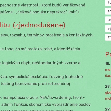
t
pečnostné vlastnosti, ktoré budú verifikované
t
tívne“, „celková ponuka neprekročí limit“).
u
itu (zjednodušene)
v
ieľov, rozsahu, termínov, prostredia a kontaktných
z
e toho, čo má protokol robiť, a identifikácia
P
ie logických chýb, neštandardných vzorov a
15.
met
čast
alýza, symbolická exekúcia, fuzzing (náhodné
 testing (porovnanie proti referenčnej
29
glo
y, manipulácia oracle, MEV/tx-ordering, front-
moh
e admin funkcií, ekonomické vyprázdnenie poolov.
29