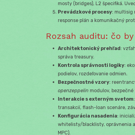
mosty (bridges), L2 špecifiká. Uv
Prevádzkové procesy
: multisig
response plán a komunikačný proto
Rozsah auditu: čo by
Architektonický prehľad
: vzťa
správa treasury.
Kontrola správnosti logiky
: ek
podielov, rozdeľovanie odmien.
Bezpečnostné vzory
: reentranc
openzeppelin
modulov, bezpečné v
Interakcie s externým svetom
transakcií, flash-loan scenáre, záv
Konfigurácia nasadenia
: inicia
whitelisty/blacklisty, oprávnenia
MPC).