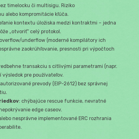
, bez timelocku či multisigu. Riziko
 alebo kompromitácie kľúča.
ieľanie kontextu úložiska medzi kontraktmi – jedna
ôže „otvoriť“ celý protokol.
 overflow/underflow (moderné kompilátory ich
nesprávne zaokrúhľovanie, presnosti pri výpočtoch
predbehne transakciu s citlivými parametrami (napr.
 výsledok pre používateľov.
 autorizované prevody (EIP-2612) bez správnej
iu.
riedkov
: chýbajúce rescue funkcie, nevratné
nepokrývanie edge caseov.
 alebo nesprávne implementované ERC rozhrania
erabilite.