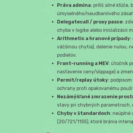
Práva admina
: príliš silné kľúče
úmyselného/neudbanlivého zásahu
Delegatecall / proxy pasce
: zd
chyba v logike alebo inicializácii m
Arithmetic a hranové prípady
:
väčšinou chytia), delenie nulou, 
podielov.
Front-running a MEV
: útočník 
nastavenie ceny/slippage) a zmení
Permit/replay útoky
: podpisom
ochrany proti opakovanému použit
Nezámýšľané zmrazenie prost
stavy pri chybných parametroch, 
Chyby v štandardoch
: neúplné
(20/721/1155), ktoré bránia interop