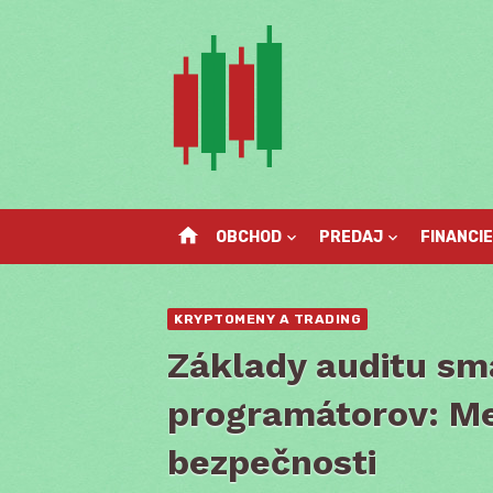
Skip
to
content
home
OBCHOD
PREDAJ
FINANCIE
KRYPTOMENY A TRADING
Základy auditu sm
programátorov: Me
bezpečnosti