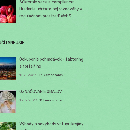
Súkromie verzus compliance:
Hľadanie udržateľnej rovnováhy v
regulačnom prostredí Web3
JČÍTANEJŠIE
Odkúpenie pohľadávok – faktoring
a forfaiting
11. 6. 2023
13 komentárov
OZNAČOVANIE OBALOV
15. 6. 2023
11 komentárov
Výhody a nevýhody vstupu krajiny