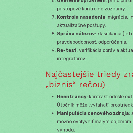
Overenie oprávnení
: principle o
prístupové kontrolné zoznamy.
Kontrola nasadenia
: migrácie, 
aktualizačné postupy.
Správa nálezov
: klasifikácia (i
pravdepodobnosť, odporúčania.
Re-test
: verifikácia opráv a aktu
integrátorov.
Najčastejšie triedy z
„biznis“ rečou)
Reentrancy
: kontrakt odošle ex
Útočník môže „vyťahať“ prostried
Manipulácia cenového zdroja
:
možno ovplyvniť malým objemom na
výhodu.