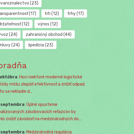
ovaroznalectvo
(23)
ransparentnosť
(17)
trh
(12)
trhy
(17)
držateľnosť
(12)
výnos
(12)
ývoz
(24)
zahraničný obchod
(44)
mluvy
(24)
špedícia
(23)
oradňa
 októbra
:
Hoci niektoré moderné logistické
ódy môžu zlepšiť efektívnosť a znížiť odpad,
o sa nekladie d...
. septembra
:
Úplné opustenie
balizovaných zásobovacích reťazcov by
lo znížiť závislosť na medzinárodných do...
. septembra
:
Medzinárodná regulácia