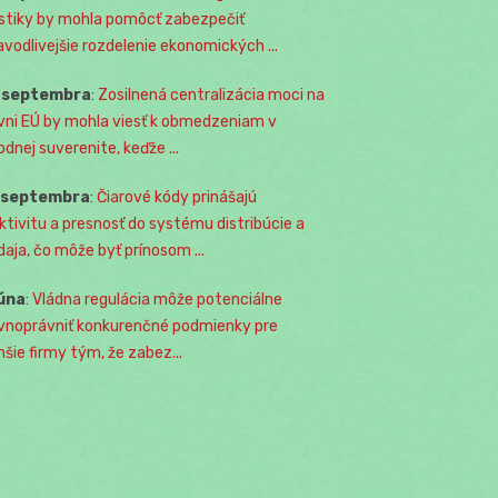
istiky by mohla pomôcť zabezpečiť
avodlivejšie rozdelenie ekonomických ...
. septembra
:
Zosilnená centralizácia moci na
vni EÚ by mohla viesť k obmedzeniam v
odnej suverenite, keďže ...
. septembra
:
Čiarové kódy prinášajú
ktivitu a presnosť do systému distribúcie a
daja, čo môže byť prínosom ...
júna
:
Vládna regulácia môže potenciálne
vnoprávniť konkurenčné podmienky pre
šie firmy tým, že zabez...