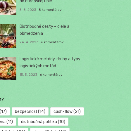
do Európskej únie
5. 8. 2023
8 komentárov
Distribučné cesty – ciele a
obmedzenia
24. 4. 2023
6 komentárov
Logistické metódy, druhy a typy
logistických metód
15. 5. 2023
6 komentárov
MY
(17)
bezpečnosť
(14)
cash-flow
(21)
ena
(11)
distribučná politika
(10)