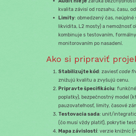
Audit nie je
záruka bezchybnosti a
kvalita závisí od rozsahu, času, o
Limity
: obmedzený čas, neúplné š
likvidita, L2 mosty) a nemožnosť 
kombinuje s testovaním, formáln
monitorovaním po nasadení.
Ako si pripraviť proj
Stabilizujte kód
: zaviesť
code fr
znižujú kvalitu a zvyšujú cenu.
Pripravte špecifikáciu
: funkčné
poplatky), bezpečnostný model (kt
pauzovateľnosť, limity, časové zá
Testovacia sada
: unit/integrat
(čo musí vždy platiť), pokrytie te
Mapa závislostí
: verzie knižníc 