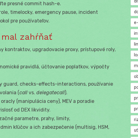
di
eďte presné commit hash-e.
d
 role, timelocky, emergency pause, incident
kol pre používateľov.
e
in
 mal zahŕňať
li
hy kontraktov, upgradovacie proxy, prístupové roly,
lo
m
onomické pravidlá, účtovanie poplatkov, výpočty
o
y guard, checks-effects-interactions, používanie
p
olania (
call
vs.
delegatecall
).
p
: oracly (manipulácia ceny), MEV a poradie
p
islosť od DEX likvidity.
lizačné parametre, prahy, limity,
ri
 admin kľúčov a ich zabezpečenie (multisig, HSM,
s