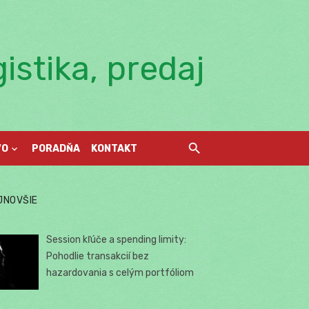
istika, predaj
VO
PORADŇA
KONTAKT
JNOVŠIE
Session kľúče a spending limity:
Pohodlie transakcií bez
hazardovania s celým portfóliom