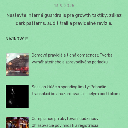
Posted
13. 9. 2025
on
Nastavte interné guardrails pre growth taktiky: zákaz
dark patterns, audit trail a pravidelné revízie.
NAJNOVŠIE
Domové pravidlá a tichá domácnosť: Tvorba
vymáhateľného a spravodlivého poriadku
Session kľúče a spending limity: Pohodlie
transakcií bez hazardovania s celým portfóliom
Compliance pri ubytovaní cudzincov:
Ohlasovacie povinnosti a registrácia