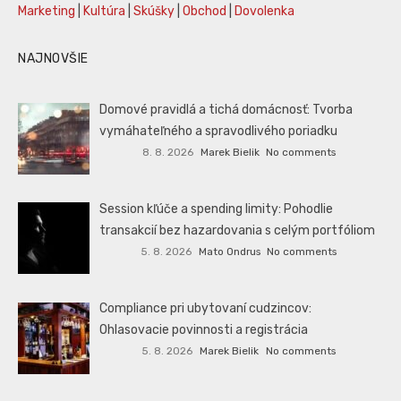
Marketing
|
Kultúra
|
Skúšky
|
Obchod
|
Dovolenka
NAJNOVŠIE
Domové pravidlá a tichá domácnosť: Tvorba
vymáhateľného a spravodlivého poriadku
8. 8. 2026
Marek Bielik
No comments
Session kľúče a spending limity: Pohodlie
transakcií bez hazardovania s celým portfóliom
5. 8. 2026
Mato Ondrus
No comments
Compliance pri ubytovaní cudzincov:
Ohlasovacie povinnosti a registrácia
5. 8. 2026
Marek Bielik
No comments