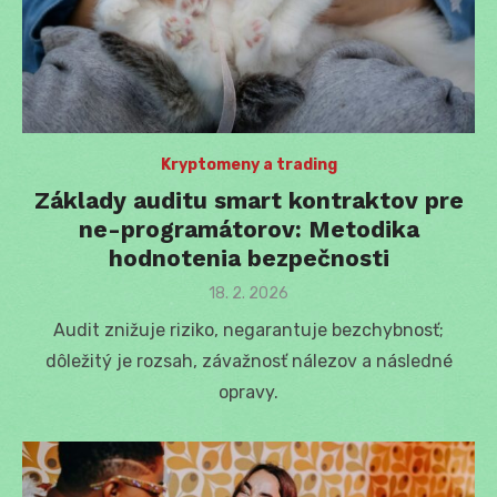
Kryptomeny a trading
Základy auditu smart kontraktov pre
ne-programátorov: Metodika
hodnotenia bezpečnosti
Posted
18. 2. 2026
on
Audit znižuje riziko, negarantuje bezchybnosť;
dôležitý je rozsah, závažnosť nálezov a následné
opravy.