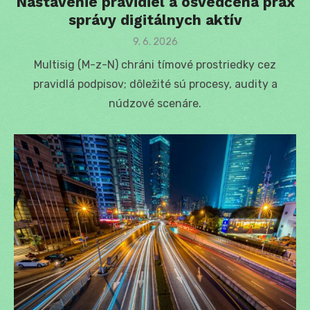
Nastavenie pravidiel a osvedčená prax
správy digitálnych aktív
Posted
9. 6. 2026
on
Multisig (M-z-N) chráni tímové prostriedky cez
pravidlá podpisov; dôležité sú procesy, audity a
núdzové scenáre.