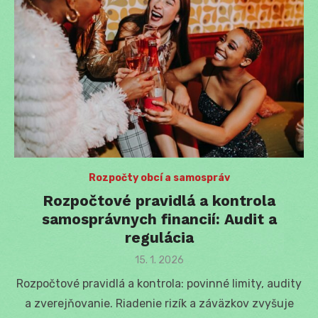
Rozpočty obcí a samospráv
Rozpočtové pravidlá a kontrola
samosprávnych financií: Audit a
regulácia
Posted
15. 1. 2026
on
Rozpočtové pravidlá a kontrola: povinné limity, audity
a zverejňovanie. Riadenie rizík a záväzkov zvyšuje