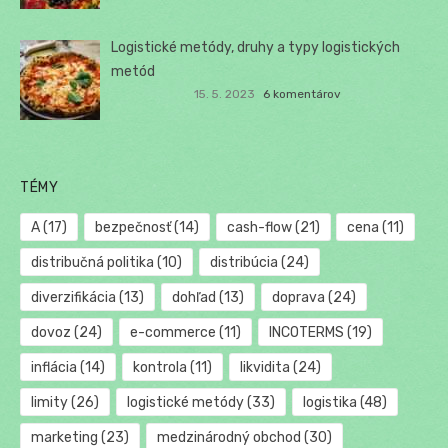
Logistické metódy, druhy a typy logistických
metód
15. 5. 2023
6 komentárov
TÉMY
A
(17)
bezpečnosť
(14)
cash-flow
(21)
cena
(11)
distribučná politika
(10)
distribúcia
(24)
diverzifikácia
(13)
dohľad
(13)
doprava
(24)
dovoz
(24)
e-commerce
(11)
INCOTERMS
(19)
inflácia
(14)
kontrola
(11)
likvidita
(24)
limity
(26)
logistické metódy
(33)
logistika
(48)
marketing
(23)
medzinárodný obchod
(30)