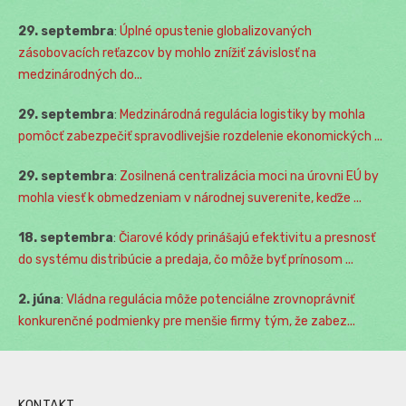
29. septembra
:
Úplné opustenie globalizovaných
zásobovacích reťazcov by mohlo znížiť závislosť na
medzinárodných do...
29. septembra
:
Medzinárodná regulácia logistiky by mohla
pomôcť zabezpečiť spravodlivejšie rozdelenie ekonomických ...
29. septembra
:
Zosilnená centralizácia moci na úrovni EÚ by
mohla viesť k obmedzeniam v národnej suverenite, keďže ...
18. septembra
:
Čiarové kódy prinášajú efektivitu a presnosť
do systému distribúcie a predaja, čo môže byť prínosom ...
2. júna
:
Vládna regulácia môže potenciálne zrovnoprávniť
konkurenčné podmienky pre menšie firmy tým, že zabez...
KONTAKT