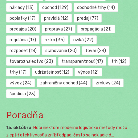
náklady
(13)
obchod
(129)
obchodné trhy
(14)
poplatky
(17)
pravidlá
(12)
predaj
(77)
predajca
(20)
preprava
(27)
propagácia
(21)
regulácia
(17)
riziko
(35)
riziká
(22)
rozpočet
(18)
sťahovanie
(20)
tovar
(24)
tovaroznalectvo
(23)
transparentnosť
(17)
trh
(12)
trhy
(17)
udržateľnosť
(12)
výnos
(12)
vývoz
(24)
zahraničný obchod
(44)
zmluvy
(24)
špedícia
(23)
Poradňa
15. októbra
:
Hoci niektoré moderné logistické metódy môžu
zlepšiť efektívnosť a znížiť odpad, často sa nekladie d...