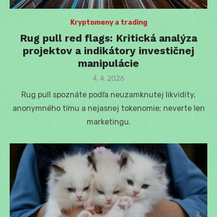
Kryptomeny a trading
Rug pull red flags: Kritická analýza
projektov a indikátory investičnej
manipulácie
Posted
4. 4. 2026
on
Rug pull spoznáte podľa neuzamknutej likvidity,
anonymného tímu a nejasnej tokenomie; neverte len
marketingu.