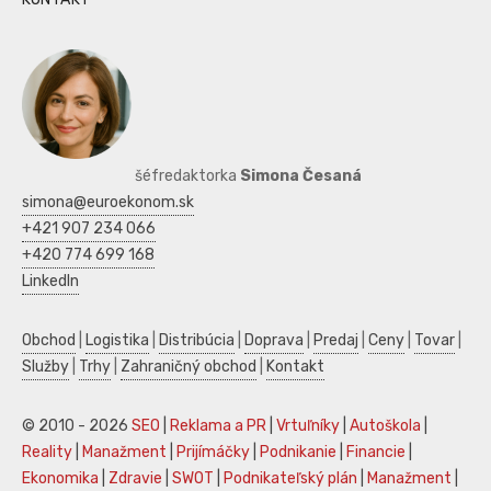
šéfredaktorka
Simona Česaná
simona@euroekonom.sk
+421 907 234 066
+420 774 699 168
LinkedIn
Obchod
|
Logistika
|
Distribúcia
|
Doprava
|
Predaj
|
Ceny
|
Tovar
|
Služby
|
Trhy
|
Zahraničný obchod
|
Kontakt
© 2010 - 2026
SEO
|
Reklama a PR
|
Vrtuľníky
|
Autoškola
|
Reality
|
Manažment
|
Prijímáčky
|
Podnikanie
|
Financie
|
Ekonomika
|
Zdravie
|
SWOT
|
Podnikateľský plán
|
Manažment
|