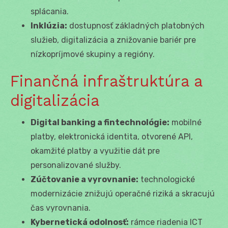
splácania.
Inklúzia:
dostupnosť základných platobných
služieb, digitalizácia a znižovanie bariér pre
nízkopríjmové skupiny a regióny.
Finančná infraštruktúra a
digitalizácia
Digital banking a fintechnológie:
mobilné
platby, elektronická identita, otvorené API,
okamžité platby a využitie dát pre
personalizované služby.
Zúčtovanie a vyrovnanie:
technologické
modernizácie znižujú operačné riziká a skracujú
čas vyrovnania.
Kybernetická odolnosť:
rámce riadenia ICT