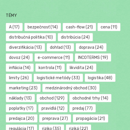
TÉMY
A
(17)
bezpečnosť
(14)
cash-flow
(21)
cena
(11)
distribučná politika
(10)
distribúcia
(24)
diverzifikácia
(13)
dohľad
(13)
doprava
(24)
dovoz
(24)
e-commerce
(11)
INCOTERMS
(19)
inflácia
(14)
kontrola
(11)
likvidita
(24)
limity
(26)
logistické metódy
(33)
logistika
(48)
marketing
(23)
medzinárodný obchod
(30)
náklady
(13)
obchod
(129)
obchodné trhy
(14)
poplatky
(17)
pravidlá
(12)
predaj
(77)
predajca
(20)
preprava
(27)
propagácia
(21)
regulácia
(17)
riziko
(35)
riziká
(22)