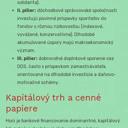
solidarita).
II. pilier:
dôchodkové správcovské spoločnosti
investujú povinné príspevky sporiteľov do
fondov s rôznou rizikovosťou (indexové,
vyvážené, konzervatívne). Dlhodobé
akumulované úspory majú makroekonomický
význam.
III. pilier:
dobrovoľné doplnkové sporenie cez
DDS, často s príspevkom zamestnávateľa,
orientované na dlhodobé investície a daňovo-
motivačné schémy.
Kapitálový trh a cenné
papiere
Hoci je bankové financovanie dominantné, kapitálový