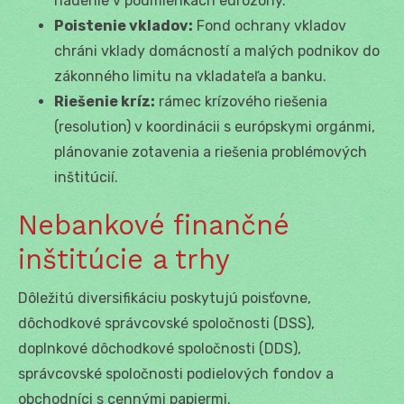
riadenie v podmienkach eurozóny.
Poistenie vkladov:
Fond ochrany vkladov
chráni vklady domácností a malých podnikov do
zákonného limitu na vkladateľa a banku.
Riešenie kríz:
rámec krízového riešenia
(resolution) v koordinácii s európskymi orgánmi,
plánovanie zotavenia a riešenia problémových
inštitúcií.
Nebankové finančné
inštitúcie a trhy
Dôležitú diversifikáciu poskytujú poisťovne,
dôchodkové správcovské spoločnosti (DSS),
doplnkové dôchodkové spoločnosti (DDS),
správcovské spoločnosti podielových fondov a
obchodníci s cennými papiermi.