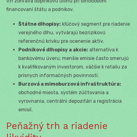
trh zohráva doplnkovú úlohu pri dlhodobom
financovaní štátu a podnikov.
Štátne dlhopisy:
kľúčový segment pre riadenie
verejného dlhu, vytvárajú bezrizikovú
referenčnú krivku pre ocenenie aktív.
Podnikové dlhopisy a akcie:
alternatíva k
bankovému úveru; menšie emisie často smerujú
k kvalifikovaným investorom, väčšie k retailu za
prísnych informačných povinností.
Burzová a mimoburzová infraštruktúra:
obchodné miesta, systém zúčtovania a
vyrovnania, centrálni depozitári a registrácia
emisií.
Peňažný trh a riadenie