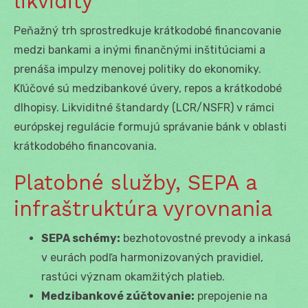
likvidity
Peňažný trh sprostredkuje krátkodobé financovanie
medzi bankami a inými finančnými inštitúciami a
prenáša impulzy menovej politiky do ekonomiky.
Kľúčové sú medzibankové úvery, repos a krátkodobé
dlhopisy. Likviditné štandardy (LCR/NSFR) v rámci
európskej regulácie formujú správanie bánk v oblasti
krátkodobého financovania.
Platobné služby, SEPA a
infraštruktúra vyrovnania
SEPA schémy:
bezhotovostné prevody a inkasá
v eurách podľa harmonizovaných pravidiel,
rastúci význam okamžitých platieb.
Medzibankové zúčtovanie:
prepojenie na