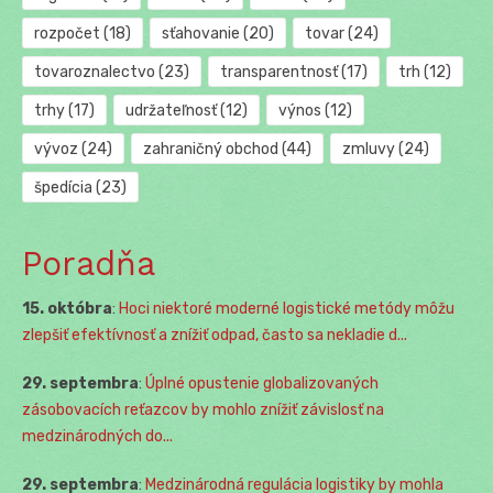
rozpočet
(18)
sťahovanie
(20)
tovar
(24)
tovaroznalectvo
(23)
transparentnosť
(17)
trh
(12)
trhy
(17)
udržateľnosť
(12)
výnos
(12)
vývoz
(24)
zahraničný obchod
(44)
zmluvy
(24)
špedícia
(23)
Poradňa
15. októbra
:
Hoci niektoré moderné logistické metódy môžu
zlepšiť efektívnosť a znížiť odpad, často sa nekladie d...
29. septembra
:
Úplné opustenie globalizovaných
zásobovacích reťazcov by mohlo znížiť závislosť na
medzinárodných do...
29. septembra
:
Medzinárodná regulácia logistiky by mohla