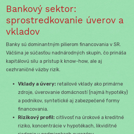
Bankový sektor:
sprostredkovanie úverov a
vkladov
Banky sú dominantným pilierom financovania v SR.
Väčšina je súčasťou nadnárodných skupín, čo prináša
kapitálovú silu a prístup k know-how, ale aj
cezhraničné väzby rizík.
Vklady a úvery:
retailové vklady ako primárne
zdroje, úverovanie domácností (najmä hypotéky)
a podnikov, syntetické aj zabezpečené formy
financovania.
Rizikový profil:
citlivosť na úrokové a kreditné
riziko, koncentrácie v hypotékach, likviditné