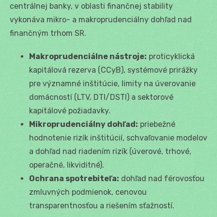
centrálnej banky, v oblasti finančnej stability
vykonáva mikro- a makroprudenciálny dohľad nad
finančným trhom SR.
Makroprudenciálne nástroje:
proticyklická
kapitálová rezerva (CCyB), systémové prirážky
pre významné inštitúcie, limity na úverovanie
domácností (LTV, DTI/DSTI) a sektorové
kapitálové požiadavky.
Mikroprudenciálny dohľad:
priebežné
hodnotenie rizík inštitúcií, schvaľovanie modelov
a dohľad nad riadením rizík (úverové, trhové,
operačné, likviditné).
Ochrana spotrebiteľa:
dohľad nad férovosťou
zmluvných podmienok, cenovou
transparentnosťou a riešením sťažností.