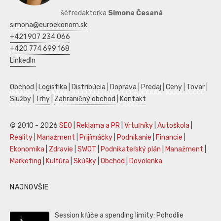
šéfredaktorka
Simona Česaná
simona@euroekonom.sk
+421 907 234 066
+420 774 699 168
LinkedIn
Obchod
|
Logistika
|
Distribúcia
|
Doprava
|
Predaj
|
Ceny
|
Tovar
|
Služby
|
Trhy
|
Zahraničný obchod
|
Kontakt
© 2010 - 2026
SEO
|
Reklama a PR
|
Vrtuľníky
|
Autoškola
|
Reality
|
Manažment
|
Prijímáčky
|
Podnikanie
|
Financie
|
Ekonomika
|
Zdravie
|
SWOT
|
Podnikateľský plán
|
Manažment
|
Marketing
|
Kultúra
|
Skúšky
|
Obchod
|
Dovolenka
NAJNOVŠIE
Session kľúče a spending limity: Pohodlie