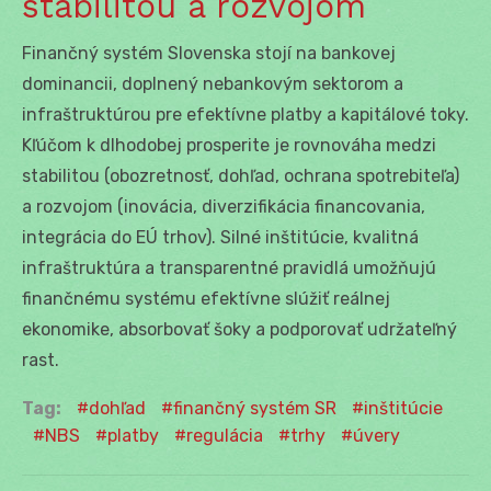
stabilitou a rozvojom
Finančný systém Slovenska stojí na bankovej
dominancii, doplnený nebankovým sektorom a
infraštruktúrou pre efektívne platby a kapitálové toky.
Kľúčom k dlhodobej prosperite je rovnováha medzi
stabilitou (obozretnosť, dohľad, ochrana spotrebiteľa)
a rozvojom (inovácia, diverzifikácia financovania,
integrácia do EÚ trhov). Silné inštitúcie, kvalitná
infraštruktúra a transparentné pravidlá umožňujú
finančnému systému efektívne slúžiť reálnej
ekonomike, absorbovať šoky a podporovať udržateľný
rast.
Tag:
dohľad
finančný systém SR
inštitúcie
NBS
platby
regulácia
trhy
úvery