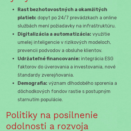
Rast bezhotovostných a okamžitých
platieb:
dopyt po 24/7 prevádzkach a online
službách mení požiadavky na infraštruktúru.
Digitalizácia a automatizácia:
využitie
umelej inteligencie v rizikových modeloch,
prevencii podvodov a obsluhe klientov.
Udržateľné financovanie:
integrácia ESG
faktorov do úverovania a investovania, nové
štandardy zverejňovania.
Demografia:
význam dlhodobého sporenia a
dôchodkových fondov rastie s postupným
starnutím populácie.
Politiky na posilnenie
odolnosti a rozvoja