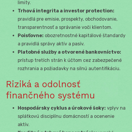
limity.
Trhová integrita a investor protection:
pravidlá pre emisie, prospekty, obchodovanie,
transparentnosť a správanie voči klientom.
Poisťovne:
obozretnostné kapitálové štandardy
a pravidlá správy aktív a pasív.
Platobné služby a otvorené bankovníctvo:
prístup tretích strán k účtom cez zabezpečené
rozhrania a požiadavky na silnú autentifikáciu.
Riziká a odolnosť
finančného systému
Hospodársky cyklus a úrokové šoky:
vplyv na
splátkovú disciplínu domácností a ocenenie
aktív.