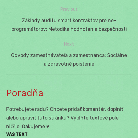
Previous
Navigácia
Previous
Základy auditu smart kontraktov pre ne-
v
post:
programátorov: Metodika hodnotenia bezpečnosti
článku
Next
Next
Odvody zamestnávateľa a zamestnanca: Sociálne
post:
a zdravotné poistenie
Poradňa
Potrebujete radu? Chcete pridať komentár, doplniť
alebo upraviť túto stránku? Vyplňte textové pole
nižšie. Ďakujeme ♥
VÁŠ TEXT