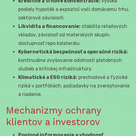
Kreditné a trhové koncentrácie:
vysoké
podiely hypoték a expozícií voči domácemu trhu,
sektorové závislosti.
Likvidita a financovanie:
stabilita retailových
vkladov, závislosť od materských skupín,
dostupnosť repo kolaterálu.
Kybernetická bezpečnosť a operačné riziká:
kontinuálne zvyšovanie odolnosti platobných
služieb a kritickej infraštruktúry.
Klimatické a ESG riziká:
prechodové a fyzické
riziká v portfóliách, požiadavky na zverejňovanie
a riadenie.
Mechanizmy ochrany
klientov a investorov
Povinné informovanie a vhodnosť