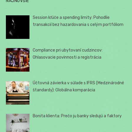
NAJNOVŠIE
Session kľúče a spending limity: Pohodlie
transakcií bez hazardovania s celým portfóliom
Compliance pri ubytovaní cudzincov:
Ohlasovacie povinnosti a registrácia
Účtovná závierka v súlade s IFRS (Medzinárodné
štandardy): Globálna komparácia
Bonita klienta: Prečo ju banky sledujú a faktory