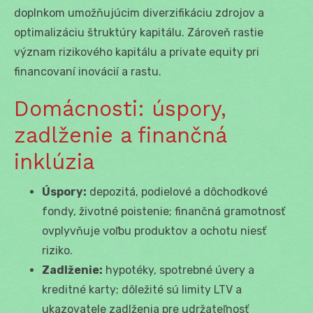
doplnkom umožňujúcim diverzifikáciu zdrojov a
optimalizáciu štruktúry kapitálu. Zároveň rastie
význam rizikového kapitálu a private equity pri
financovaní inovácií a rastu.
Domácnosti: úspory,
zadlženie a finančná
inklúzia
Úspory:
depozitá, podielové a dôchodkové
fondy, životné poistenie; finančná gramotnosť
ovplyvňuje voľbu produktov a ochotu niesť
riziko.
Zadlženie:
hypotéky, spotrebné úvery a
kreditné karty; dôležité sú limity LTV a
ukazovatele zadlženia pre udržateľnosť