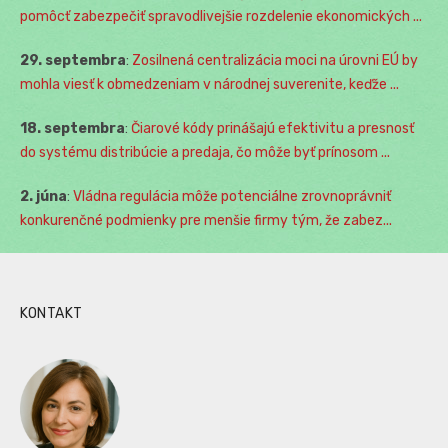
pomôcť zabezpečiť spravodlivejšie rozdelenie ekonomických ...
29. septembra
:
Zosilnená centralizácia moci na úrovni EÚ by
mohla viesť k obmedzeniam v národnej suverenite, keďže ...
18. septembra
:
Čiarové kódy prinášajú efektivitu a presnosť
do systému distribúcie a predaja, čo môže byť prínosom ...
2. júna
:
Vládna regulácia môže potenciálne zrovnoprávniť
konkurenčné podmienky pre menšie firmy tým, že zabez...
KONTAKT