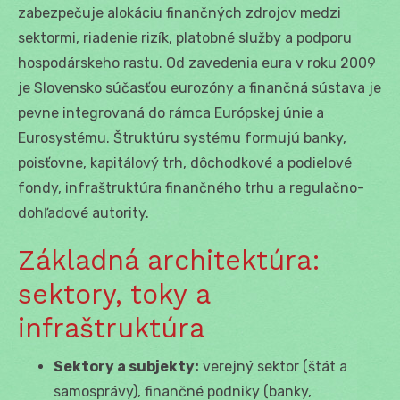
zabezpečuje alokáciu finančných zdrojov medzi
sektormi, riadenie rizík, platobné služby a podporu
hospodárskeho rastu. Od zavedenia eura v roku 2009
je Slovensko súčasťou eurozóny a finančná sústava je
pevne integrovaná do rámca Európskej únie a
Eurosystému. Štruktúru systému formujú banky,
poisťovne, kapitálový trh, dôchodkové a podielové
fondy, infraštruktúra finančného trhu a regulačno-
dohľadové autority.
Základná architektúra:
sektory, toky a
infraštruktúra
Sektory a subjekty:
verejný sektor (štát a
samosprávy), finančné podniky (banky,