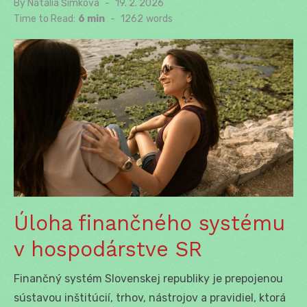
By
Natália Šimková
Posted
19. 2. 2026
on
Time to Read:
6 min
-
1262
words
Úloha finančného systému
v hospodárstve SR
Finančný systém Slovenskej republiky je prepojenou
sústavou inštitúcií, trhov, nástrojov a pravidiel, ktorá