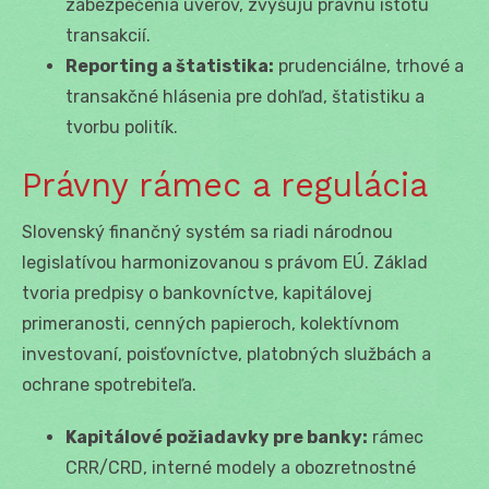
zabezpečenia úverov, zvyšujú právnu istotu
transakcií.
Reporting a štatistika:
prudenciálne, trhové a
transakčné hlásenia pre dohľad, štatistiku a
tvorbu politík.
Právny rámec a regulácia
Slovenský finančný systém sa riadi národnou
legislatívou harmonizovanou s právom EÚ. Základ
tvoria predpisy o bankovníctve, kapitálovej
primeranosti, cenných papieroch, kolektívnom
investovaní, poisťovníctve, platobných službách a
ochrane spotrebiteľa.
Kapitálové požiadavky pre banky:
rámec
CRR/CRD, interné modely a obozretnostné