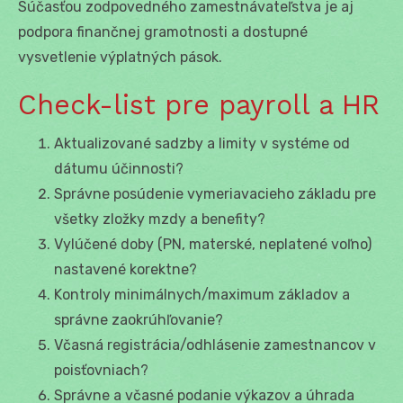
Súčasťou zodpovedného zamestnávateľstva je aj
podpora finančnej gramotnosti a dostupné
vysvetlenie výplatných pások.
Check-list pre payroll a HR
Aktualizované sadzby a limity v systéme od
dátumu účinnosti?
Správne posúdenie vymeriavacieho základu pre
všetky zložky mzdy a benefity?
Vylúčené doby (PN, materské, neplatené voľno)
nastavené korektne?
Kontroly minimálnych/maximum základov a
správne zaokrúhľovanie?
Včasná registrácia/odhlásenie zamestnancov v
poisťovniach?
Správne a včasné podanie výkazov a úhrada