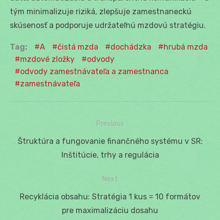
tým minimalizuje riziká, zlepšuje zamestnaneckú
skúsenosť a podporuje udržateľnú mzdovú stratégiu.
Tag:
A
čistá mzda
dochádzka
hrubá mzda
mzdové zložky
odvody
odvody zamestnávateľa a zamestnanca
zamestnávateľa
Previous
Navigácia
Previous
Štruktúra a fungovanie finančného systému v SR:
v
post:
Inštitúcie, trhy a regulácia
článku
Next
Next
Recyklácia obsahu: Stratégia 1 kus = 10 formátov
post:
pre maximalizáciu dosahu