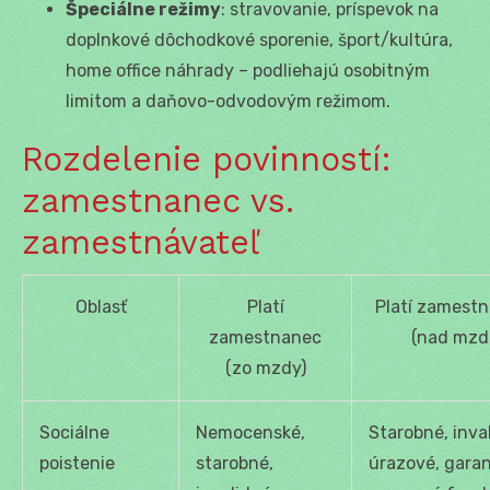
Špeciálne režimy
: stravovanie, príspevok na
doplnkové dôchodkové sporenie, šport/kultúra,
home office náhrady – podliehajú osobitným
limitom a daňovo-odvodovým režimom.
Rozdelenie povinností:
zamestnanec vs.
zamestnávateľ
Oblasť
Platí
Platí zamestn
zamestnanec
(nad mzd
(zo mzdy)
Sociálne
Nemocenské,
Starobné, inva
poistenie
starobné,
úrazové, gara