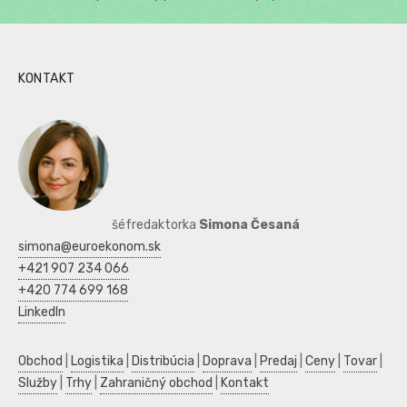
KONTAKT
šéfredaktorka
Simona Česaná
simona@euroekonom.sk
+421 907 234 066
+420 774 699 168
LinkedIn
Obchod
|
Logistika
|
Distribúcia
|
Doprava
|
Predaj
|
Ceny
|
Tovar
|
Služby
|
Trhy
|
Zahraničný obchod
|
Kontakt