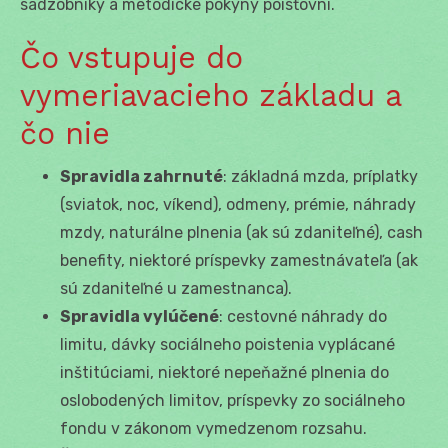
sadzobníky a metodické pokyny poisťovní.
Čo vstupuje do
vymeriavacieho základu a
čo nie
Spravidla zahrnuté
: základná mzda, príplatky
(sviatok, noc, víkend), odmeny, prémie, náhrady
mzdy, naturálne plnenia (ak sú zdaniteľné), cash
benefity, niektoré príspevky zamestnávateľa (ak
sú zdaniteľné u zamestnanca).
Spravidla vylúčené
: cestovné náhrady do
limitu, dávky sociálneho poistenia vyplácané
inštitúciami, niektoré nepeňažné plnenia do
oslobodených limitov, príspevky zo sociálneho
fondu v zákonom vymedzenom rozsahu.