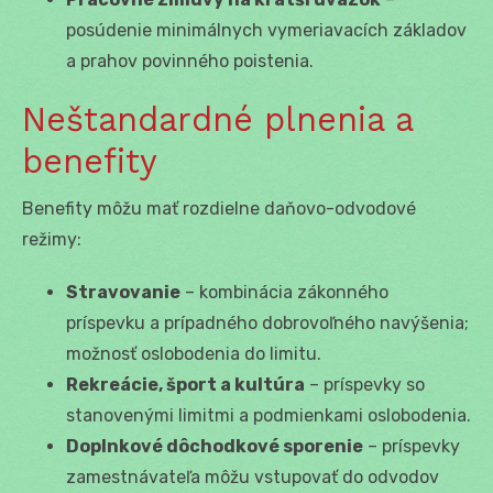
posúdenie minimálnych vymeriavacích základov
a prahov povinného poistenia.
Neštandardné plnenia a
benefity
Benefity môžu mať rozdielne daňovo-odvodové
režimy:
Stravovanie
– kombinácia zákonného
príspevku a prípadného dobrovoľného navýšenia;
možnosť oslobodenia do limitu.
Rekreácie, šport a kultúra
– príspevky so
stanovenými limitmi a podmienkami oslobodenia.
Doplnkové dôchodkové sporenie
– príspevky
zamestnávateľa môžu vstupovať do odvodov