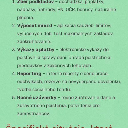
Zber podkladov
– dochádzka, príplatky,
nadčasy, náhrady, PN, OČR, bonusy, naturálne
plnenia.
Výpočet miezd
– aplikácia sadzieb, limitov,
vylúčených dôb, test maximálnych základov,
zaokrúhľovanie.
Výkazy a platby
– elektronické výkazy do
poisťovní a správy daní; úhrada poistného a
preddavkov v zákonných lehotách.
Reporting
– interné reporty o cene práce,
odchýlkach, rezerve na nevyčerpanú dovolenku,
tvorbe sociálneho fondu.
Ročné uzávierky
– ročné zúčtovanie dane a
zdravotného poistenia, potvrdenia pre
zamestnancov.