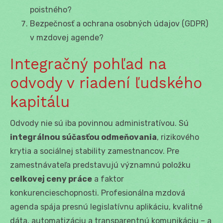
poistného?
Bezpečnosť a ochrana osobných údajov (GDPR)
v mzdovej agende?
Integračný pohľad na
odvody v riadení ľudského
kapitálu
Odvody nie sú iba povinnou administratívou. Sú
integrálnou súčasťou odmeňovania
, rizikového
krytia a sociálnej stability zamestnancov. Pre
zamestnávateľa predstavujú významnú položku
celkovej ceny práce
a faktor
konkurencieschopnosti. Profesionálna mzdová
agenda spája presnú legislatívnu aplikáciu, kvalitné
dáta, automatizáciu a transparentnú komunikáciu – a