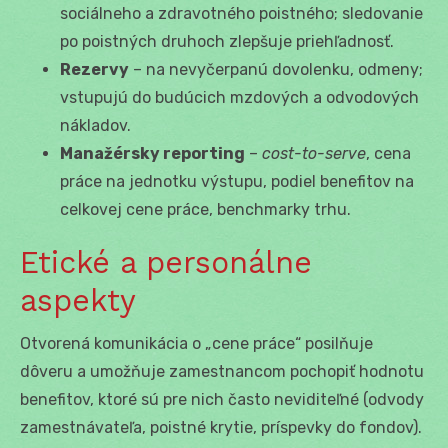
sociálneho a zdravotného poistného; sledovanie
po poistných druhoch zlepšuje priehľadnosť.
Rezervy
– na nevyčerpanú dovolenku, odmeny;
vstupujú do budúcich mzdových a odvodových
nákladov.
Manažérsky reporting
–
cost-to-serve
, cena
práce na jednotku výstupu, podiel benefitov na
celkovej cene práce, benchmarky trhu.
Etické a personálne
aspekty
Otvorená komunikácia o „cene práce“ posilňuje
dôveru a umožňuje zamestnancom pochopiť hodnotu
benefitov, ktoré sú pre nich často neviditeľné (odvody
zamestnávateľa, poistné krytie, príspevky do fondov).