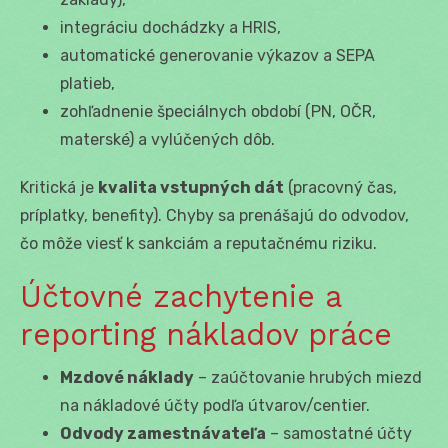
integráciu dochádzky a HRIS,
automatické generovanie výkazov a SEPA
platieb,
zohľadnenie špeciálnych období (PN, OČR,
materské) a vylúčených dôb.
Kritická je
kvalita vstupných dát
(pracovný čas,
príplatky, benefity). Chyby sa prenášajú do odvodov,
čo môže viesť k sankciám a reputačnému riziku.
Účtovné zachytenie a
reporting nákladov práce
Mzdové náklady
– zaúčtovanie hrubých miezd
na nákladové účty podľa útvarov/centier.
Odvody zamestnávateľa
– samostatné účty