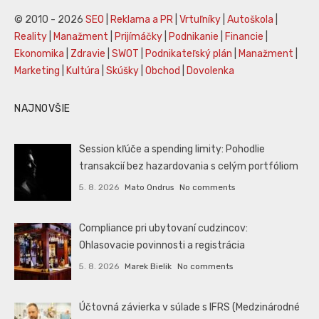
© 2010 - 2026
SEO
|
Reklama a PR
|
Vrtuľníky
|
Autoškola
|
Reality
|
Manažment
|
Prijímáčky
|
Podnikanie
|
Financie
|
Ekonomika
|
Zdravie
|
SWOT
|
Podnikateľský plán
|
Manažment
|
Marketing
|
Kultúra
|
Skúšky
|
Obchod
|
Dovolenka
NAJNOVŠIE
Session kľúče a spending limity: Pohodlie
transakcií bez hazardovania s celým portfóliom
5. 8. 2026
Mato Ondrus
No comments
Compliance pri ubytovaní cudzincov:
Ohlasovacie povinnosti a registrácia
5. 8. 2026
Marek Bielik
No comments
Účtovná závierka v súlade s IFRS (Medzinárodné