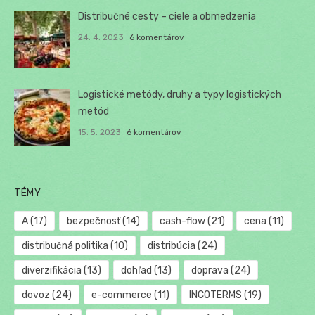
Distribučné cesty – ciele a obmedzenia
24. 4. 2023
6 komentárov
Logistické metódy, druhy a typy logistických
metód
15. 5. 2023
6 komentárov
TÉMY
A
(17)
bezpečnosť
(14)
cash-flow
(21)
cena
(11)
distribučná politika
(10)
distribúcia
(24)
diverzifikácia
(13)
dohľad
(13)
doprava
(24)
dovoz
(24)
e-commerce
(11)
INCOTERMS
(19)