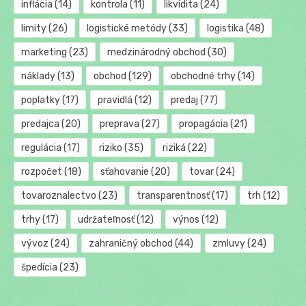
inflácia
(14)
kontrola
(11)
likvidita
(24)
limity
(26)
logistické metódy
(33)
logistika
(48)
marketing
(23)
medzinárodný obchod
(30)
náklady
(13)
obchod
(129)
obchodné trhy
(14)
poplatky
(17)
pravidlá
(12)
predaj
(77)
predajca
(20)
preprava
(27)
propagácia
(21)
regulácia
(17)
riziko
(35)
riziká
(22)
rozpočet
(18)
sťahovanie
(20)
tovar
(24)
tovaroznalectvo
(23)
transparentnosť
(17)
trh
(12)
trhy
(17)
udržateľnosť
(12)
výnos
(12)
vývoz
(24)
zahraničný obchod
(44)
zmluvy
(24)
špedícia
(23)