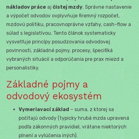
nákladov práce
aj
čistej mzdy
. Správne nastavenie
a výpočet odvodov ovplyvňuje firemný rozpočet,
mzdovú politiku, pracovnoprávne vzťahy, cash-flow a
súlad s legislatívou. Tento článok systematicky
vysvetľuje princípy posudzovania odvodovej
povinnosti, základné pojmy, procesy, špecifiká
vybraných situácií a odporúčania pre prax miezd a
personalistiky.
Základné pojmy a
odvodový ekosystém
Vymeriavací základ
– suma, z ktorej sa
počítajú odvody (typicky hrubá mzda upravená
podľa zákonných pravidiel, vrátane niektorých
plnení a vylúčenia iných).