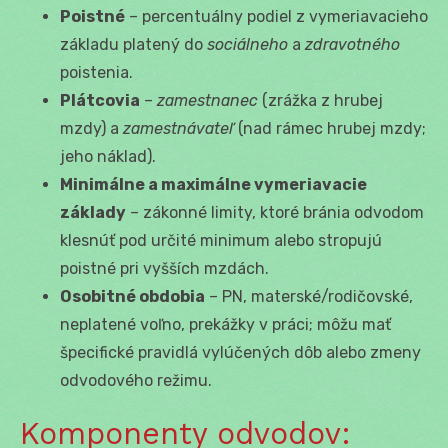
Poistné
– percentuálny podiel z vymeriavacieho
základu platený do
sociálneho
a
zdravotného
poistenia.
Plátcovia
–
zamestnanec
(zrážka z hrubej
mzdy) a
zamestnávateľ
(nad rámec hrubej mzdy;
jeho náklad).
Minimálne a maximálne vymeriavacie
základy
– zákonné limity, ktoré bránia odvodom
klesnúť pod určité minimum alebo stropujú
poistné pri vyšších mzdách.
Osobitné obdobia
– PN, materské/rodičovské,
neplatené voľno, prekážky v práci; môžu mať
špecifické pravidlá vylúčených dôb alebo zmeny
odvodového režimu.
Komponenty odvodov: