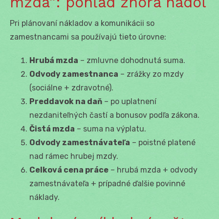
mzda“: pohľad zhora nadol
Pri plánovaní nákladov a komunikácii so
zamestnancami sa používajú tieto úrovne:
Hrubá mzda
– zmluvne dohodnutá suma.
Odvody zamestnanca
– zrážky zo mzdy
(sociálne + zdravotné).
Preddavok na daň
– po uplatnení
nezdaniteľných častí a bonusov podľa zákona.
Čistá mzda
– suma na výplatu.
Odvody zamestnávateľa
– poistné platené
nad rámec hrubej mzdy.
Celková cena práce
– hrubá mzda + odvody
zamestnávateľa + prípadné ďalšie povinné
náklady.