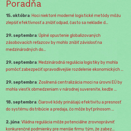
Poradňa
15. októbra
:
Hoci niektoré moderné logistické metódy môžu
zlepšiť efektívnosť a znížiť odpad, často sa nekladie d...
29. septembra
:
Úplné opustenie globalizovaných
zásobovacích reťazcov by mohlo znížiť závislosť na
medzinárodných do...
29. septembra
:
Medzinárodná regulácia logistiky by mohla
pomôcť zabezpečiť spravodlivejšie rozdelenie ekonomických ...
29. septembra
:
Zosilnená centralizácia moci na úrovni EÚ by
mohla viesť k obmedzeniam v národnej suverenite, keďže ...
18. septembra
:
Čiarové kódy prinášajú efektivitu a presnosť
do systému distribúcie a predaja, čo môže byť prínosom ...
2. júna
:
Vládna regulácia môže potenciálne zrovnoprávniť
konkurenčné podmienky pre menšie firmy tým, že zabez...