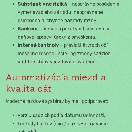
Substantívne riziká
– nesprávne posúdenie
vymeriavacieho základu, neoprávnené
oslobodenia, chybné náhrady mzdy.
Sankcie
– penále a pokuty od poisťovní a
daňovej správy; úroky z omeškania.
Interné kontroly
– pravidlá štyroch očí,
mesačné reconciliácie, log zmeny sadzieb,
auditné stopy v mzdovom systéme.
Automatizácia miezd a
kvalita dát
Moderné mzdové systémy by mali podporovať:
verziu sadzieb podľa dátumu účinnosti,
kontroly limitov (min./max. vymeriavacie
základy),