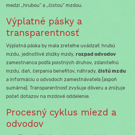
medzi „hrubou“ a „čistou“ mzdou.
Výplatné pásky a
transparentnosť
Výplatná páska by mala zreteľne uvádzať: hrubú
mzdu, jednotlivé zložky mzdy,
rozpad odvodov
zamestnanca podľa poistných druhov, zdaniteľnú
mzdu, daň, čerpania benefitov, náhrady,
čistú mzdu
a informáciu o odvodoch zamestnávateľa (aspoň
sumárne). Transparentnosť zvyšuje dôveru a znižuje
počet dotazov na mzdové oddelenie.
Procesný cyklus miezd a
odvodov