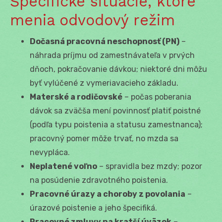
Špecifické situácie, ktoré
menia odvodový režim
Dočasná pracovná neschopnosť (PN)
–
náhrada príjmu od zamestnávateľa v prvých
dňoch, pokračovanie dávkou; niektoré dni môžu
byť vylúčené z vymeriavacieho základu.
Materské a rodičovské
– počas poberania
dávok sa zväčša mení povinnosť platiť poistné
(podľa typu poistenia a statusu zamestnanca);
pracovný pomer môže trvať, no mzda sa
nevypláca.
Neplatené voľno
– spravidla bez mzdy; pozor
na posúdenie zdravotného poistenia.
Pracovné úrazy a choroby z povolania
–
úrazové poistenie a jeho špecifiká.
Pracovné zmluvy na kratší úväzok
–