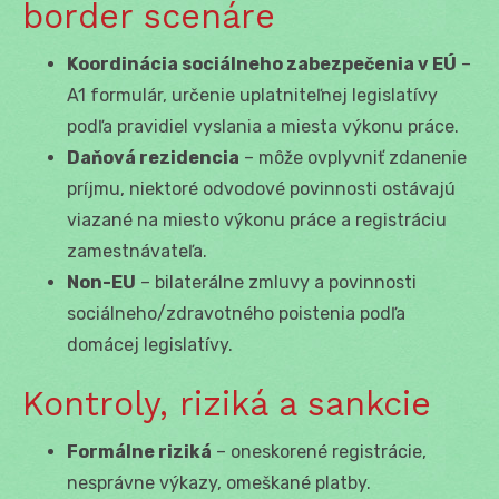
border scenáre
Koordinácia sociálneho zabezpečenia v EÚ
–
A1 formulár, určenie uplatniteľnej legislatívy
podľa pravidiel vyslania a miesta výkonu práce.
Daňová rezidencia
– môže ovplyvniť zdanenie
príjmu, niektoré odvodové povinnosti ostávajú
viazané na miesto výkonu práce a registráciu
zamestnávateľa.
Non-EU
– bilaterálne zmluvy a povinnosti
sociálneho/zdravotného poistenia podľa
domácej legislatívy.
Kontroly, riziká a sankcie
Formálne riziká
– oneskorené registrácie,
nesprávne výkazy, omeškané platby.