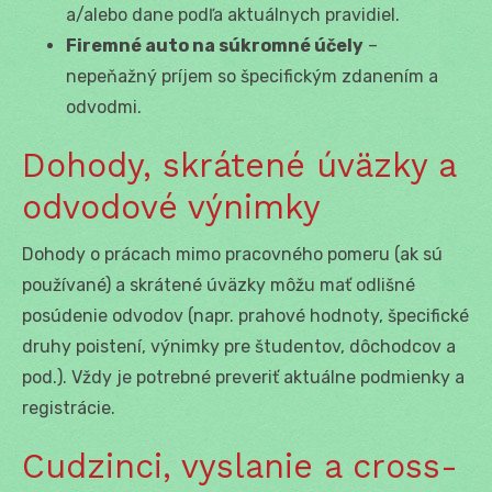
a/alebo dane podľa aktuálnych pravidiel.
Firemné auto na súkromné účely
–
nepeňažný príjem so špecifickým zdanením a
odvodmi.
Dohody, skrátené úväzky a
odvodové výnimky
Dohody o prácach mimo pracovného pomeru (ak sú
používané) a skrátené úväzky môžu mať odlišné
posúdenie odvodov (napr. prahové hodnoty, špecifické
druhy poistení, výnimky pre študentov, dôchodcov a
pod.). Vždy je potrebné preveriť aktuálne podmienky a
registrácie.
Cudzinci, vyslanie a cross-