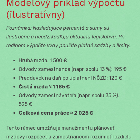
Modelový príklad výpočtu
(ilustratívny)
Poznámka: Nasledujúce percentá a sumy sú
ilustračné a neodzrkadľujú aktuálnu legislatívu. Pri
reálnom výpočte vždy použite platné sadzby a limity.
Hrubá mzda: 1 500 €
Odvody zamestnanca (napr. spolu 13 %): 195 €
Preddavok na daň po uplatnení NČZD: 120 €
Čistá mzda ≈ 1 185 €
Odvody zamestnávateľa (napr. spolu 35 %):
525 €
Celková cena práce ≈ 2 025 €
Tento rámec umožňuje manažmentu plánovať
mzdový rozpočet a zamestnancom rozumieť rozdielu