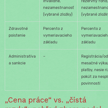
invalidné,
rezervný fond
nezamestnanosť
nezamestnano
(vybrané zložky)
(vybrané zložk
Zdravotné
Percento z
Percento z
poistenie
vymeriavacieho
vymeriavacieh
základu
základu
Administratíva
–
Registrácia/od
a sankcie
mesačné výkaz
platby, nesie ri
pokút za nesp
povinností
„Cena práce“ vs. „čistá