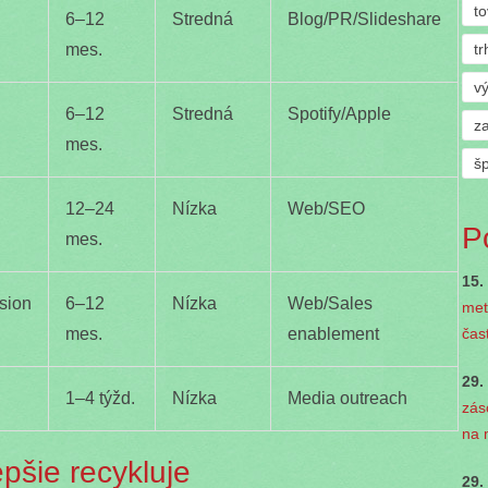
t
6–12
Stredná
Blog/PR/Slideshare
tr
mes.
v
6–12
Stredná
Spotify/Apple
z
mes.
š
12–24
Nízka
Web/SEO
P
mes.
15.
sion
6–12
Nízka
Web/Sales
met
čas
mes.
enablement
29.
1–4 týžd.
Nízka
Media outreach
zás
na 
epšie recykluje
29.