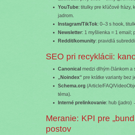
YouTube
: titulky pre kľúčové frázy
jadrom.
Instagram/TikTok
: 0–3 s hook, titul
Newsletter
: 1 myšlienka = 1 email; 
Reddit/komunity
: pravidlá subreddi
SEO pri recyklácii: kanon
Canonical
medzi dlhým článkom a s
„Noindex“
pre krátke varianty bez
Schema.org
(Article/FAQ/VideoObje
téma).
Interné prelinkovanie
: hub (jadro)
Meranie: KPI pre „bund
postov