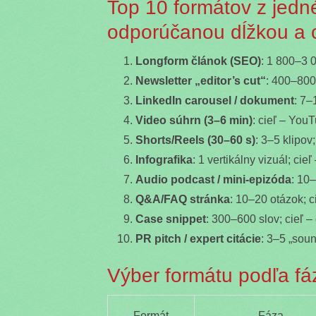
Top 10 formátov z jedn
odporúčanou dĺžkou a 
Longform článok (SEO)
: 1 800–3 0
Newsletter „editor’s cut“
: 400–800 
LinkedIn carousel / dokument
: 7–
Video súhrn (3–6 min)
: cieľ – YouT
Shorts/Reels (30–60 s)
: 3–5 klipov
Infografika
: 1 vertikálny vizuál; cie
Audio podcast / mini-epizóda
: 10
Q&A/FAQ stránka
: 10–20 otázok; c
Case snippet
: 300–600 slov; cieľ –
PR pitch / expert citácie
: 3–5 „soun
Výber formátu podľa fáz
Formát
Fáza