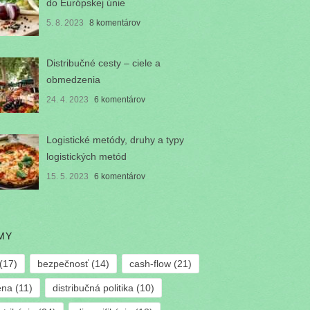
do Európskej únie
5. 8. 2023
8 komentárov
Distribučné cesty – ciele a
obmedzenia
24. 4. 2023
6 komentárov
Logistické metódy, druhy a typy
logistických metód
15. 5. 2023
6 komentárov
MY
(17)
bezpečnosť
(14)
cash-flow
(21)
ena
(11)
distribučná politika
(10)