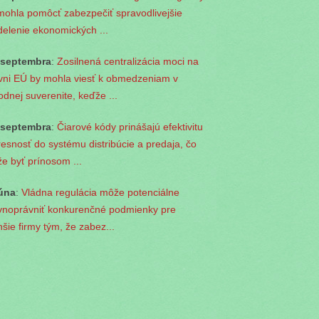
mohla pomôcť zabezpečiť spravodlivejšie
delenie ekonomických ...
 septembra
:
Zosilnená centralizácia moci na
vni EÚ by mohla viesť k obmedzeniam v
odnej suverenite, keďže ...
 septembra
:
Čiarové kódy prinášajú efektivitu
resnosť do systému distribúcie a predaja, čo
e byť prínosom ...
júna
:
Vládna regulácia môže potenciálne
vnoprávniť konkurenčné podmienky pre
šie firmy tým, že zabez...