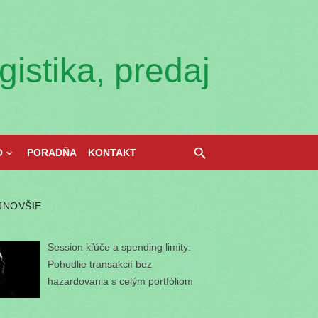
istika, predaj
O
PORADŇA
KONTAKT
JNOVŠIE
Session kľúče a spending limity:
Pohodlie transakcií bez
hazardovania s celým portfóliom