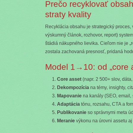
Prečo recyklovať obsah
straty kvality
Recyklácia obsahu je strategický proces, 
výskumný článok, rozhovor, report) system
štádiá nákupného lievika. Cieľom nie je „r
zostala zachovaná presnosť, pridaná hodn
Model 1→10: od „core a
Core asset
(napr. 2 500+ slov, dáta, 
Dekompozícia
na témy, insighty, ci
Mapovanie
na kanály (SEO, email, 
Adaptácia
tónu, rozsahu, CTA a form
Publikovanie
so správnymi meta úd
Meranie
výkonu na úrovni assetu aj