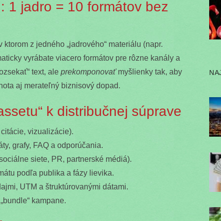
: 1 jadro = 10 formátov bez
v ktorom z jedného „jadrového“ materiálu (napr.
aticky vyrábate viacero formátov pre rôzne kanály a
ozsekať“ text, ale
prekomponovať
myšlienky tak, aby
NA
ota aj merateľný biznisový dopad.
ssetu“ k distribučnej súprave
citácie, vizualizácie).
táty, grafy, FAQ a odporúčania.
sociálne siete, PR, partnerské médiá).
átu podľa publika a fázy lievika.
ajmi, UTM a štruktúrovanými dátami.
 „bundle“ kampane.