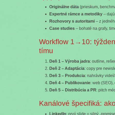
Originálne dáta
(prieskum, benchmar
Expertné rámce a metodiky
– dajú
Rozhovory s autoritami
– z jedného
Case studies
– bohaté na grafy, ti
Workflow 1→10: týžden
tímu
Deň 1 – Výroba jadra
: outline, reš
Deň 2 – Adaptácia
: copy pre newslet
Deň 3 – Produkcia
: nahrávky videí
Deň 4 – Publikovanie
: web (SEO), 
Deň 5 – Distribúcia a PR
: pitch mé
Kanálové špecifiká: ak
LinkedIn
: prvý slide = silný „promi