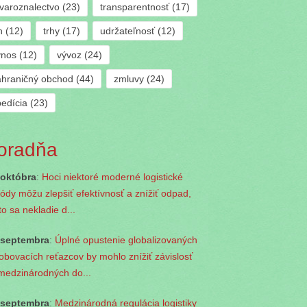
ovaroznalectvo
(23)
transparentnosť
(17)
h
(12)
trhy
(17)
udržateľnosť
(12)
ýnos
(12)
vývoz
(24)
ahraničný obchod
(44)
zmluvy
(24)
pedícia
(23)
oradňa
 októbra
:
Hoci niektoré moderné logistické
ódy môžu zlepšiť efektívnosť a znížiť odpad,
to sa nekladie d...
 septembra
:
Úplné opustenie globalizovaných
obovacích reťazcov by mohlo znížiť závislosť
medzinárodných do...
 septembra
:
Medzinárodná regulácia logistiky