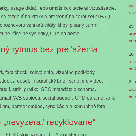
by 
ky, usage dáta), lebo umožnia citácie aj vizualizácie.
roz
 sa rozdeliť na kroky a premeniť na carousel či FAQ.
 rozhovoru vzniknú citáty, klipy, písaný súhrn.
29.
úro
meline, číselné výsledky, CTA na demo.
nár
ný rytmus bez preťaženia
18.
a p
môž
erš, fact-check, schválenia, vizuálne podklady.
ter, carousel, infografický brief, script pre video.
2. 
zro
/áudií, strih, grafika, SEO metadáta a schema.
men
email (A/B subject), social queue s UTM parametrami.
diám, partner embed, syndikácia a komunitné fóra.
o „nevyzerať recyklovane“
se“, 30–40 slov na slide, CTA v poslednom.