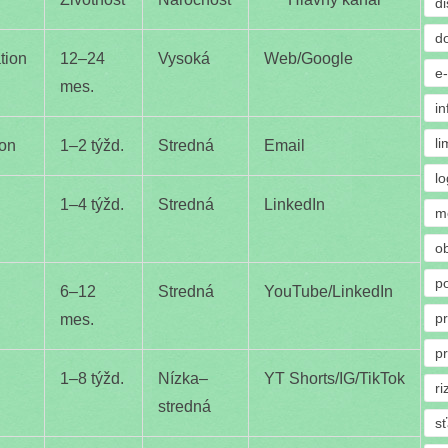
di
d
tion
12–24
Vysoká
Web/Google
e
mes.
in
li
ion
1–2 týžd.
Stredná
Email
lo
1–4 týžd.
Stredná
LinkedIn
m
o
p
6–12
Stredná
YouTube/LinkedIn
p
mes.
p
1–8 týžd.
Nízka–
YT Shorts/IG/TikTok
ri
stredná
s