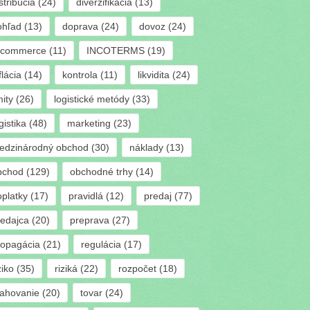
stribúcia
(24)
diverzifikácia
(13)
ohľad
(13)
doprava
(24)
dovoz
(24)
-commerce
(11)
INCOTERMS
(19)
flácia
(14)
kontrola
(11)
likvidita
(24)
mity
(26)
logistické metódy
(33)
gistika
(48)
marketing
(23)
edzinárodný obchod
(30)
náklady
(13)
bchod
(129)
obchodné trhy
(14)
oplatky
(17)
pravidlá
(12)
predaj
(77)
redajca
(20)
preprava
(27)
ropagácia
(21)
regulácia
(17)
ziko
(35)
riziká
(22)
rozpočet
(18)
ťahovanie
(20)
tovar
(24)