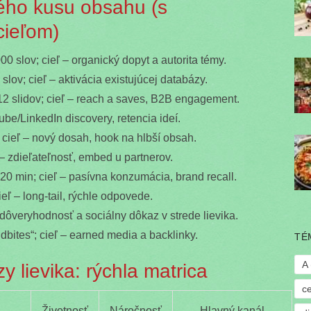
ého kusu obsahu (s
cieľom)
00 slov; cieľ – organický dopyt a autorita témy.
slov; cieľ – aktivácia existujúcej databázy.
12 slidov; cieľ – reach a saves, B2B engagement.
ube/LinkedIn discovery, retencia ideí.
; cieľ – nový dosah, hook na hlbší obsah.
ľ – zdieľateľnosť, embed u partnerov.
–20 min; cieľ – pasívna konzumácia, brand recall.
ieľ – long-tail, rýchle odpovede.
 dôveryhodnosť a sociálny dôkaz v strede lievika.
dbites“; cieľ – earned media a backlinky.
TÉ
A
y lievika: rýchla matrica
c
Životnosť
Náročnosť
Hlavný kanál