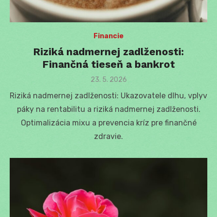
Financie
Riziká nadmernej zadlženosti:
Finančná tieseň a bankrot
Posted
23. 5. 2026
on
Riziká nadmernej zadlženosti: Ukazovatele dlhu, vplyv
páky na rentabilitu a riziká nadmernej zadlženosti.
Optimalizácia mixu a prevencia kríz pre finančné
zdravie.