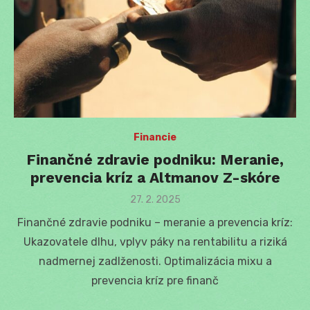
Financie
Finančné zdravie podniku: Meranie,
prevencia kríz a Altmanov Z-skóre
Posted
27. 2. 2025
on
Finančné zdravie podniku – meranie a prevencia kríz:
Ukazovatele dlhu, vplyv páky na rentabilitu a riziká
nadmernej zadlženosti. Optimalizácia mixu a
prevencia kríz pre finanč