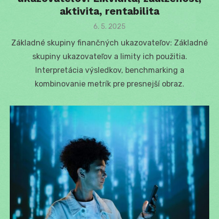
aktivita, rentabilita
Posted
6. 5. 2025
on
Základné skupiny finančných ukazovateľov: Základné
skupiny ukazovateľov a limity ich použitia.
Interpretácia výsledkov, benchmarking a
kombinovanie metrík pre presnejší obraz.