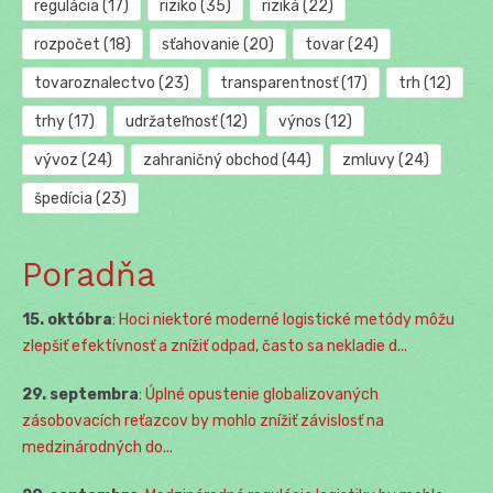
regulácia
(17)
riziko
(35)
riziká
(22)
rozpočet
(18)
sťahovanie
(20)
tovar
(24)
tovaroznalectvo
(23)
transparentnosť
(17)
trh
(12)
trhy
(17)
udržateľnosť
(12)
výnos
(12)
vývoz
(24)
zahraničný obchod
(44)
zmluvy
(24)
špedícia
(23)
Poradňa
15. októbra
:
Hoci niektoré moderné logistické metódy môžu
zlepšiť efektívnosť a znížiť odpad, často sa nekladie d...
29. septembra
:
Úplné opustenie globalizovaných
zásobovacích reťazcov by mohlo znížiť závislosť na
medzinárodných do...