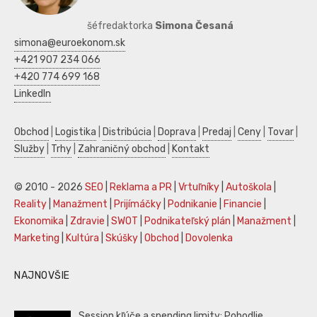
šéfredaktorka
Simona Česaná
simona@euroekonom.sk
+421 907 234 066
+420 774 699 168
LinkedIn
Obchod
|
Logistika
|
Distribúcia
|
Doprava
|
Predaj
|
Ceny
|
Tovar
|
Služby
|
Trhy
|
Zahraničný obchod
|
Kontakt
© 2010 - 2026
SEO
|
Reklama a PR
|
Vrtuľníky
|
Autoškola
|
Reality
|
Manažment
|
Prijímáčky
|
Podnikanie
|
Financie
|
Ekonomika
|
Zdravie
|
SWOT
|
Podnikateľský plán
|
Manažment
|
Marketing
|
Kultúra
|
Skúšky
|
Obchod
|
Dovolenka
NAJNOVŠIE
Session kľúče a spending limity: Pohodlie