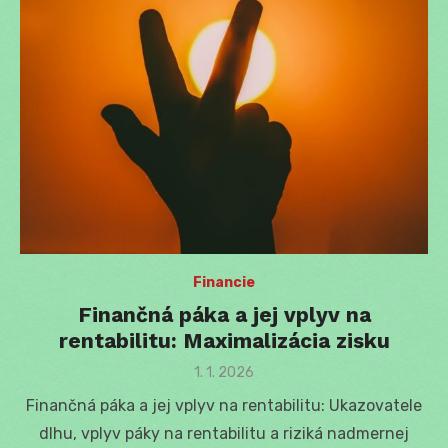
Financie
Finančná páka a jej vplyv na
rentabilitu: Maximalizácia zisku
Posted
1. 1. 2026
on
Finančná páka a jej vplyv na rentabilitu: Ukazovatele
dlhu, vplyv páky na rentabilitu a riziká nadmernej