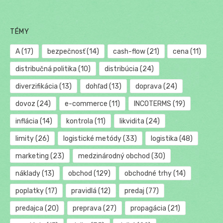
TÉMY
A
(17)
bezpečnosť
(14)
cash-flow
(21)
cena
(11)
distribučná politika
(10)
distribúcia
(24)
diverzifikácia
(13)
dohľad
(13)
doprava
(24)
dovoz
(24)
e-commerce
(11)
INCOTERMS
(19)
inflácia
(14)
kontrola
(11)
likvidita
(24)
limity
(26)
logistické metódy
(33)
logistika
(48)
marketing
(23)
medzinárodný obchod
(30)
náklady
(13)
obchod
(129)
obchodné trhy
(14)
poplatky
(17)
pravidlá
(12)
predaj
(77)
predajca
(20)
preprava
(27)
propagácia
(21)