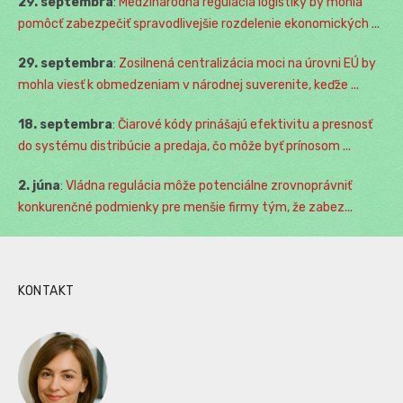
29. septembra
:
Medzinárodná regulácia logistiky by mohla
pomôcť zabezpečiť spravodlivejšie rozdelenie ekonomických ...
29. septembra
:
Zosilnená centralizácia moci na úrovni EÚ by
mohla viesť k obmedzeniam v národnej suverenite, keďže ...
18. septembra
:
Čiarové kódy prinášajú efektivitu a presnosť
do systému distribúcie a predaja, čo môže byť prínosom ...
2. júna
:
Vládna regulácia môže potenciálne zrovnoprávniť
konkurenčné podmienky pre menšie firmy tým, že zabez...
KONTAKT