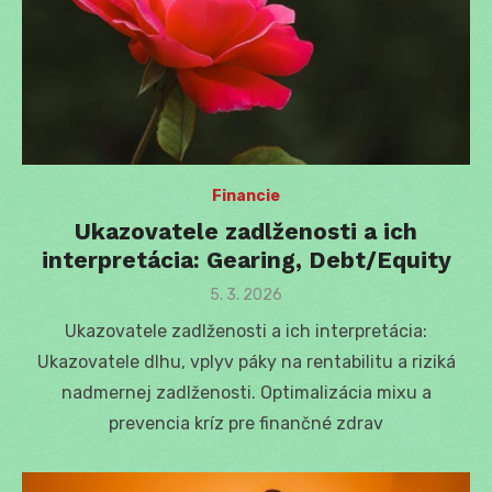
Financie
Ukazovatele zadlženosti a ich
interpretácia: Gearing, Debt/Equity
Posted
5. 3. 2026
on
Ukazovatele zadlženosti a ich interpretácia:
Ukazovatele dlhu, vplyv páky na rentabilitu a riziká
nadmernej zadlženosti. Optimalizácia mixu a
prevencia kríz pre finančné zdrav