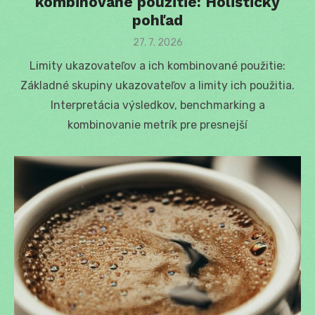
kombinované použitie: Holistický
pohľad
Posted
27. 7. 2026
on
Limity ukazovateľov a ich kombinované použitie:
Základné skupiny ukazovateľov a limity ich použitia.
Interpretácia výsledkov, benchmarking a
kombinovanie metrík pre presnejší