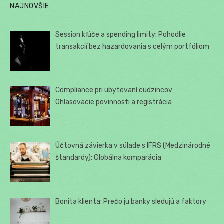
NAJNOVŠIE
Session kľúče a spending limity: Pohodlie
transakcií bez hazardovania s celým portfóliom
Compliance pri ubytovaní cudzincov:
Ohlasovacie povinnosti a registrácia
Účtovná závierka v súlade s IFRS (Medzinárodné
štandardy): Globálna komparácia
Bonita klienta: Prečo ju banky sledujú a faktory