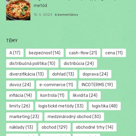
metód
15. 5. 2023
6 komentárov
TÉMY
A
(17)
bezpečnosť
(14)
cash-flow
(21)
cena
(11)
distribučná politika
(10)
distribúcia
(24)
diverzifikácia
(13)
dohľad
(13)
doprava
(24)
dovoz
(24)
e-commerce
(11)
INCOTERMS
(19)
inflácia
(14)
kontrola
(11)
likvidita
(24)
limity
(26)
logistické metódy
(33)
logistika
(48)
marketing
(23)
medzinárodný obchod
(30)
náklady
(13)
obchod
(129)
obchodné trhy
(14)