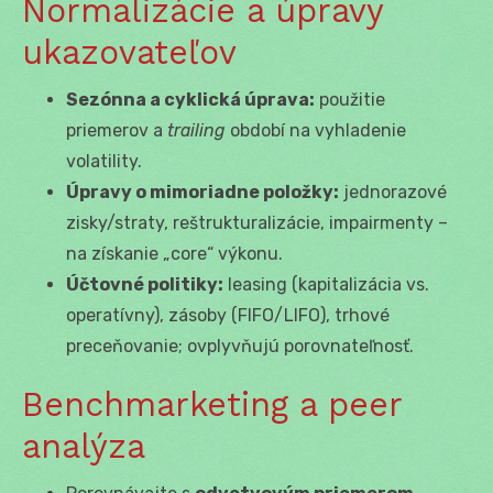
Normalizácie a úpravy
ukazovateľov
Sezónna a cyklická úprava:
použitie
priemerov a
trailing
období na vyhladenie
volatility.
Úpravy o mimoriadne položky:
jednorazové
zisky/straty, reštrukturalizácie, impairmenty –
na získanie „core“ výkonu.
Účtovné politiky:
leasing (kapitalizácia vs.
operatívny), zásoby (FIFO/LIFO), trhové
preceňovanie; ovplyvňujú porovnateľnosť.
Benchmarketing a peer
analýza