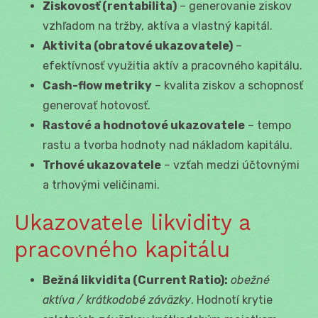
Ziskovosť (rentabilita)
– generovanie ziskov
vzhľadom na tržby, aktíva a vlastný kapitál.
Aktivita (obratové ukazovatele)
–
efektívnosť využitia aktív a pracovného kapitálu.
Cash-flow metriky
– kvalita ziskov a schopnosť
generovať hotovosť.
Rastové a hodnotové ukazovatele
– tempo
rastu a tvorba hodnoty nad nákladom kapitálu.
Trhové ukazovatele
– vzťah medzi účtovnými
a trhovými veličinami.
Ukazovatele likvidity a
pracovného kapitálu
Bežná likvidita (Current Ratio):
obežné
aktíva / krátkodobé záväzky
. Hodnotí krytie