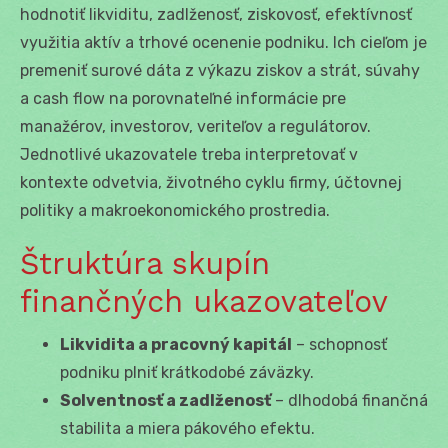
hodnotiť likviditu, zadlženosť, ziskovosť, efektívnosť
využitia aktív a trhové ocenenie podniku. Ich cieľom je
premeniť surové dáta z výkazu ziskov a strát, súvahy
a cash flow na porovnateľné informácie pre
manažérov, investorov, veriteľov a regulátorov.
Jednotlivé ukazovatele treba interpretovať v
kontexte odvetvia, životného cyklu firmy, účtovnej
politiky a makroekonomického prostredia.
Štruktúra skupín
finančných ukazovateľov
Likvidita a pracovný kapitál
– schopnosť
podniku plniť krátkodobé záväzky.
Solventnosť a zadlženosť
– dlhodobá finančná
stabilita a miera pákového efektu.