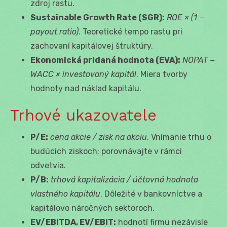
zdroj rastu.
Sustainable Growth Rate (SGR):
ROE × (1 −
payout ratio)
. Teoretické tempo rastu pri
zachovaní kapitálovej štruktúry.
Ekonomická pridaná hodnota (EVA):
NOPAT −
WACC × investovaný kapitál
. Miera tvorby
hodnoty nad náklad kapitálu.
Trhové ukazovatele
P/E:
cena akcie / zisk na akciu
. Vnímanie trhu o
budúcich ziskoch; porovnávajte v rámci
odvetvia.
P/B:
trhová kapitalizácia / účtovná hodnota
vlastného kapitálu
. Dôležité v bankovníctve a
kapitálovo náročných sektoroch.
EV/EBITDA, EV/EBIT:
hodnotí firmu nezávisle