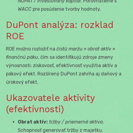
NOPAT / investovaný kapitál
. Porovnateľné s
WACC
pre posúdenie tvorby hodnoty.
DuPont analýza: rozklad
ROE
ROE možno rozložiť na
čistú maržu × obrat aktív ×
finančnú páku
, čím sa identifikujú zdroje zmeny
výnosnosti: ziskovosť, efektívnosť využitia aktív a
pákový efekt. Rozšírený DuPont zahŕňa aj daňový a
úrokový efekt.
Ukazovatele aktivity
(efektívnosti)
Obrat aktív:
tržby / priemerné aktíva
.
Schopnosť generovať tržby z majetku.