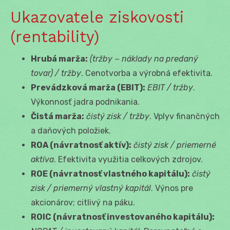
Ukazovatele ziskovosti
(rentability)
Hrubá marža:
(tržby − náklady na predaný
tovar) / tržby
. Cenotvorba a výrobná efektivita.
Prevádzková marža (EBIT):
EBIT / tržby
.
Výkonnosť jadra podnikania.
Čistá marža:
čistý zisk / tržby
. Vplyv finančných
a daňových položiek.
ROA (návratnosť aktív):
čistý zisk / priemerné
aktíva
. Efektivita využitia celkových zdrojov.
ROE (návratnosť vlastného kapitálu):
čistý
zisk / priemerný vlastný kapitál
. Výnos pre
akcionárov; citlivý na páku.
ROIC (návratnosť investovaného kapitálu):