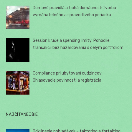
Domové pravidlá a tichá domácnosť: Tvorba
vymáhateľného a spravodlivého poriadku
Session kľúče a spending limity: Pohodlie
transakcií bez hazardovania s celým portfóliom
Compliance pri ubytovaní cudzincov:
Ohlasovacie povinnosti a registrácia
NAJČÍTANEJŠIE
Odkúpenie pohľadávok – faktoring a forfaiting