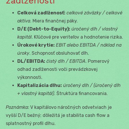
zadlženosti
Celková zadlženosť:
celkové záväzky / celkové
aktíva
. Miera finančnej páky.
D/E (Debt-to-Equity):
úročený dlh / vlastný
kapitál
. Kľúčové pre veriteľov a hodnotenie rizika.
Úrokové krytie:
EBIT alebo EBITDA / náklad na
úroky
. Schopnosť obsluhovať dlh.
DL/EBITDA:
čistý dlh / EBITDA
. Pomerový
odhad zadlženosti voči prevádzkovej
výkonnosti.
Kapitalizácia dlhu:
úročený dlh / (úročený dlh
+ vlastný kapitál)
. Štruktúra financovania.
Poznámka:
V kapitálovo náročných odvetviach je
vyšší D/E bežný; dôležitá je stabilita cash flow a
splatnostný profil dlhu.