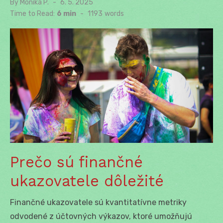
By
Monika P.
Posted
6. 5. 2025
on
Time to Read:
6 min
-
1193
words
Prečo sú finančné
ukazovatele dôležité
Finančné ukazovatele sú kvantitatívne metriky
odvodené z účtovných výkazov, ktoré umožňujú