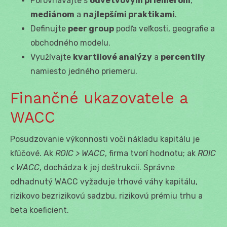
Porovnávajte s
odvetvovým priemerom
,
mediánom
a
najlepšími praktikami
.
Definujte
peer group
podľa veľkosti, geografie a
obchodného modelu.
Využívajte
kvartilové analýzy
a
percentily
namiesto jedného priemeru.
Finančné ukazovatele a
WACC
Posudzovanie výkonnosti voči nákladu kapitálu je
kľúčové. Ak
ROIC > WACC
, firma tvorí hodnotu; ak
ROIC
< WACC
, dochádza k jej deštrukcii. Správne
odhadnutý WACC vyžaduje trhové váhy kapitálu,
rizikovo bezrizikovú sadzbu, rizikovú prémiu trhu a
beta koeficient.