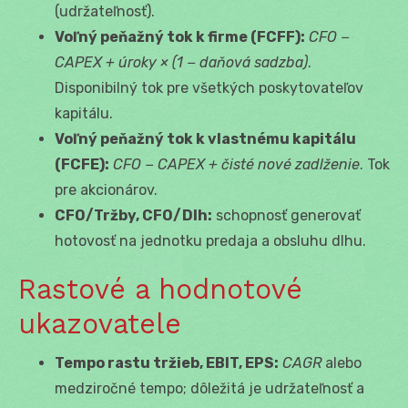
(udržateľnosť).
Voľný peňažný tok k firme (FCFF):
CFO −
CAPEX + úroky × (1 − daňová sadzba)
.
Disponibilný tok pre všetkých poskytovateľov
kapitálu.
Voľný peňažný tok k vlastnému kapitálu
(FCFE):
CFO − CAPEX + čisté nové zadlženie
. Tok
pre akcionárov.
CFO/Tržby, CFO/Dlh:
schopnosť generovať
hotovosť na jednotku predaja a obsluhu dlhu.
Rastové a hodnotové
ukazovatele
Tempo rastu tržieb, EBIT, EPS:
CAGR
alebo
medziročné tempo; dôležitá je udržateľnosť a