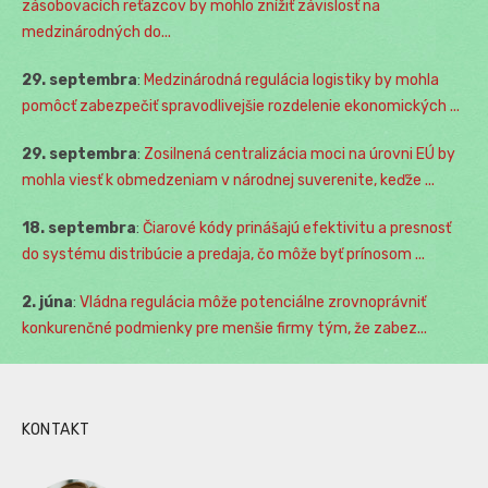
zásobovacích reťazcov by mohlo znížiť závislosť na
medzinárodných do...
29. septembra
:
Medzinárodná regulácia logistiky by mohla
pomôcť zabezpečiť spravodlivejšie rozdelenie ekonomických ...
29. septembra
:
Zosilnená centralizácia moci na úrovni EÚ by
mohla viesť k obmedzeniam v národnej suverenite, keďže ...
18. septembra
:
Čiarové kódy prinášajú efektivitu a presnosť
do systému distribúcie a predaja, čo môže byť prínosom ...
2. júna
:
Vládna regulácia môže potenciálne zrovnoprávniť
konkurenčné podmienky pre menšie firmy tým, že zabez...
KONTAKT