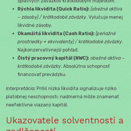
splatných záväzkov krátkodobým majetkom.
Rýchla likvidita (Quick Ratio):
(obežné aktíva
− zásoby) / krátkodobé záväzky
. Vylučuje menej
likvidné zásoby.
Okamžitá likvidita (Cash Ratio):
(peňažné
prostriedky + ekvivalenty) / krátkodobé záväzky
.
Najkonzervatívnejší pohľad.
Čistý pracovný kapitál (NWC):
obežné aktíva −
krátkodobé záväzky
. Absolútna schopnosť
financovať prevádzku.
Interpretácia:
Príliš nízka likvidita signalizuje riziko
platobnej neschopnosti; nadmerná môže znamenať
neefektívne viazaný kapitál.
Ukazovatele solventnosti a