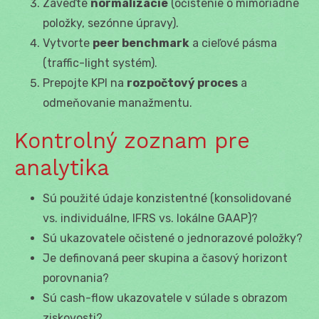
Zaveďte
normalizácie
(očistenie o mimoriadne
položky, sezónne úpravy).
Vytvorte
peer benchmark
a cieľové pásma
(traffic-light systém).
Prepojte KPI na
rozpočtový proces
a
odmeňovanie manažmentu.
Kontrolný zoznam pre
analytika
Sú použité údaje konzistentné (konsolidované
vs. individuálne, IFRS vs. lokálne GAAP)?
Sú ukazovatele očistené o jednorazové položky?
Je definovaná peer skupina a časový horizont
porovnania?
Sú cash-flow ukazovatele v súlade s obrazom
ziskovosti?