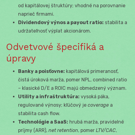
od kapitálovej štruktúry; vhodné na porovnanie
naprieč firmami.
Dividendový výnos a payout ratio:
stabilita a
udržateľnosť výplat akcionárom.
Odvetvové špecifiká a
úpravy
Banky a poisťovne:
kapitálová primeranosť,
čistá úroková marža, pomer NPL, combined ratio
– klasické D/E a ROIC majú obmedzený význam.
Utility a infraštruktúra:
vysoká páka,
regulované výnosy; kľúčový je
coverage
a
stabilita cash flow.
Technológie a SaaS:
hrubá marža, pravidelné
príjmy (ARR),
net retention
, pomer
LTV/CAC
,