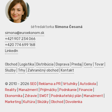
šéfredaktorka
Simona Česaná
simona@euroekonom.sk
+421 907 234 066
+420 774 699 168
LinkedIn
Obchod
|
Logistika
|
Distribúcia
|
Doprava
|
Predaj
|
Ceny
|
Tovar
|
Služby
|
Trhy
|
Zahraničný obchod
|
Kontakt
© 2010 - 2026
SEO
|
Reklama a PR
|
Vrtuľníky
|
Autoškola
|
Reality
|
Manažment
|
Prijímáčky
|
Podnikanie
|
Financie
|
Ekonomika
|
Zdravie
|
SWOT
|
Podnikateľský plán
|
Manažment
|
Marketing
|
Kultúra
|
Skúšky
|
Obchod
|
Dovolenka