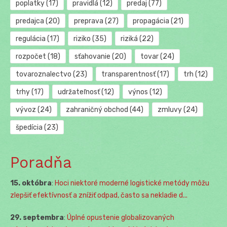
poplatky
(17)
pravidlá
(12)
predaj
(77)
predajca
(20)
preprava
(27)
propagácia
(21)
regulácia
(17)
riziko
(35)
riziká
(22)
rozpočet
(18)
sťahovanie
(20)
tovar
(24)
tovaroznalectvo
(23)
transparentnosť
(17)
trh
(12)
trhy
(17)
udržateľnosť
(12)
výnos
(12)
vývoz
(24)
zahraničný obchod
(44)
zmluvy
(24)
špedícia
(23)
Poradňa
15. októbra
:
Hoci niektoré moderné logistické metódy môžu
zlepšiť efektívnosť a znížiť odpad, často sa nekladie d...
29. septembra
:
Úplné opustenie globalizovaných