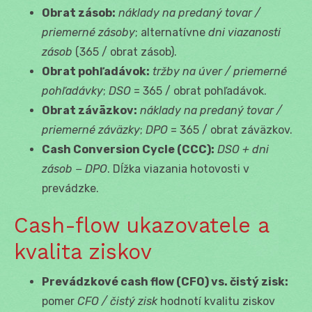
Obrat zásob:
náklady na predaný tovar /
priemerné zásoby
; alternatívne
dni viazanosti
zásob
(365 / obrat zásob).
Obrat pohľadávok:
tržby na úver / priemerné
pohľadávky
;
DSO
= 365 / obrat pohľadávok.
Obrat záväzkov:
náklady na predaný tovar /
priemerné záväzky
;
DPO
= 365 / obrat záväzkov.
Cash Conversion Cycle (CCC):
DSO + dni
zásob − DPO
. Dĺžka viazania hotovosti v
prevádzke.
Cash-flow ukazovatele a
kvalita ziskov
Prevádzkové cash flow (CFO) vs. čistý zisk:
pomer
CFO / čistý zisk
hodnotí kvalitu ziskov