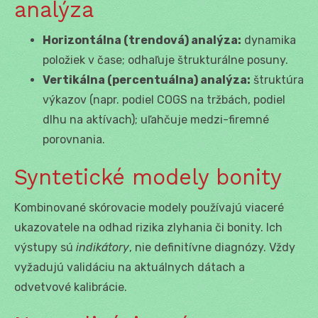
analýza
Horizontálna (trendová) analýza:
dynamika
položiek v čase; odhaľuje štrukturálne posuny.
Vertikálna (percentuálna) analýza:
štruktúra
výkazov (napr. podiel COGS na tržbách, podiel
dlhu na aktívach); uľahčuje medzi-firemné
porovnania.
Syntetické modely bonity
Kombinované skórovacie modely používajú viaceré
ukazovatele na odhad rizika zlyhania či bonity. Ich
výstupy sú
indikátory
, nie definitívne diagnózy. Vždy
vyžadujú validáciu na aktuálnych dátach a
odvetvové kalibrácie.