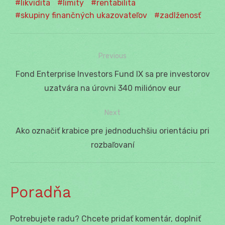
likvidita
limity
rentabilita
skupiny finančných ukazovateľov
zadlženosť
Previous
Navigácia
Previous
Fond Enterprise Investors Fund IX sa pre investorov
v
post:
uzatvára na úrovni 340 miliónov eur
článku
Next
Next
Ako označiť krabice pre jednoduchšiu orientáciu pri
post:
rozbaľovaní
Poradňa
Potrebujete radu? Chcete pridať komentár, doplniť