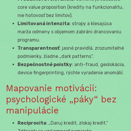
core value proposition (kredity na funkcionalitu,
nie hotovosť bez limitov).
Limitovaná intenzita
: stropy a klesajúca
marža odmeny s objemom zabráni drancovaniu
programu.
Transparentnosť
: jasné pravidlá, zrozumiteľné
podmienky, žiadne „dark patterns“.
Bezpečnostné poistky
: anti-fraud, geolokácia,
device fingerprinting, rýchle vyradenie anomálií.
Mapovanie motivácií:
psychologické „páky“ bez
manipulácie
Reciprocita
: „Daruj kredit, získaj kredit.“