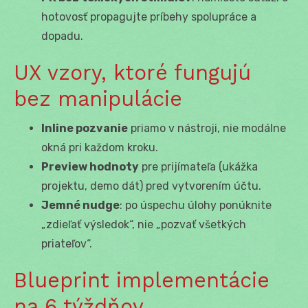
hotovosť propagujte príbehy spolupráce a
dopadu.
UX vzory, ktoré fungujú
bez manipulácie
Inline pozvanie
priamo v nástroji, nie modálne
okná pri každom kroku.
Preview hodnoty
pre prijímateľa (ukážka
projektu, demo dát) pred vytvorením účtu.
Jemné nudge
: po úspechu úlohy ponúknite
„zdieľať výsledok“, nie „pozvať všetkých
priateľov“.
Blueprint implementácie
na 6 týždňov