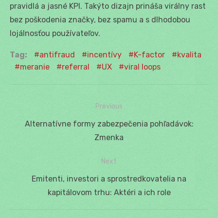
pravidlá a jasné KPI. Takýto dizajn prináša virálny rast
bez poškodenia značky, bez spamu a s dlhodobou
lojálnosťou používateľov.
Tag:
antifraud
incentívy
K-factor
kvalita
meranie
referral
UX
viral loops
Previous
Navigácia
Previous
Alternatívne formy zabezpečenia pohľadávok:
v
post:
Zmenka
článku
Next
Next
Emitenti, investori a sprostredkovatelia na
post:
kapitálovom trhu: Aktéri a ich role