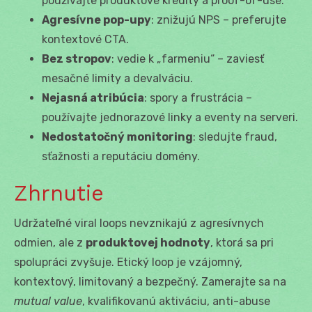
používajte produktové kredity a proof-of-use.
Agresívne pop-upy
: znižujú NPS – preferujte
kontextové CTA.
Bez stropov
: vedie k „farmeniu“ – zaviesť
mesačné limity a devalváciu.
Nejasná atribúcia
: spory a frustrácia –
používajte jednorazové linky a eventy na serveri.
Nedostatočný monitoring
: sledujte fraud,
sťažnosti a reputáciu domény.
Zhrnutie
Udržateľné viral loops nevznikajú z agresívnych
odmien, ale z
produktovej hodnoty
, ktorá sa pri
spolupráci zvyšuje. Etický loop je vzájomný,
kontextový, limitovaný a bezpečný. Zamerajte sa na
mutual value
, kvalifikovanú aktiváciu, anti-abuse