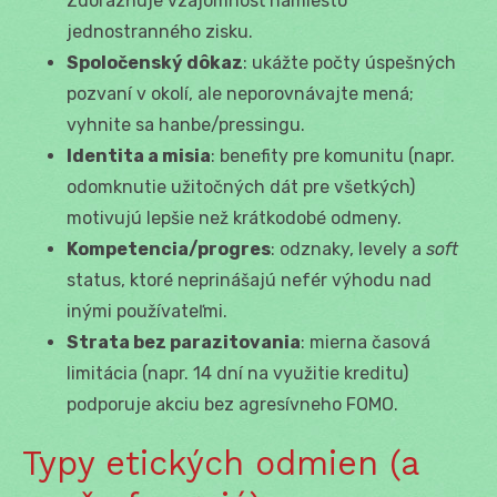
Zdôrazňuje vzájomnosť namiesto
jednostranného zisku.
Spoločenský dôkaz
: ukážte počty úspešných
pozvaní v okolí, ale neporovnávajte mená;
vyhnite sa hanbe/pressingu.
Identita a misia
: benefity pre komunitu (napr.
odomknutie užitočných dát pre všetkých)
motivujú lepšie než krátkodobé odmeny.
Kompetencia/progres
: odznaky, levely a
soft
status, ktoré neprinášajú nefér výhodu nad
inými používateľmi.
Strata bez parazitovania
: mierna časová
limitácia (napr. 14 dní na využitie kreditu)
podporuje akciu bez agresívneho FOMO.
Typy etických odmien (a