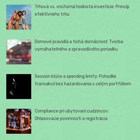
Trhová vs. vnútorná hodnota investície: Princíp
efektívneho trhu
Domové pravidlá a tichá domácnosť: Tvorba
vymáhateľného a spravodlivého poriadku
Session kľúče a spending limity: Pohodlie
transakcií bez hazardovania s celým portfóliom
Compliance pri ubytovaní cudzincov:
Ohlasovacie povinnosti a registrácia