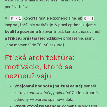
= konverzná miera pozvaných na aktívnych
používateľov.
Ak
, kohorta rastie exponenciálne; ak
,
K > 1
K < 1
loop sa „točí“, ale neškáluje. V praxi optimalizujeme
kvalitu pozvania
(relevantnosť, kontext, časovanie)
a
frikciu prijatia
(jednoklikové prihlásenie, jasný
„aha moment“ do 30–60 sekúnd).
Etická architektúra:
motivácie, ktoré sa
nezneužívajú
Vzájomná hodnota (mutual value)
: benefit
získava
odosielateľ aj prijímateľ
. Jednostranné
odmeny vytvárajú spamový tlak.
Produktová relevancia
: odmena je súčasťou