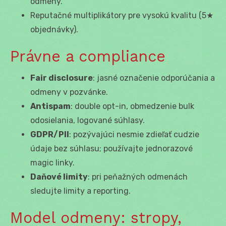
odmeny.
Reputačné multiplikátory pre vysokú kvalitu (5★
objednávky).
Právne a compliance
Fair disclosure
: jasné označenie odporúčania a
odmeny v pozvánke.
Antispam
: double opt-in, obmedzenie bulk
odosielania, logované súhlasy.
GDPR/PII
: pozývajúci nesmie zdieľať cudzie
údaje bez súhlasu; používajte jednorazové
magic linky.
Daňové limity
: pri peňažných odmenách
sledujte limity a reporting.
Model odmeny: stropy,