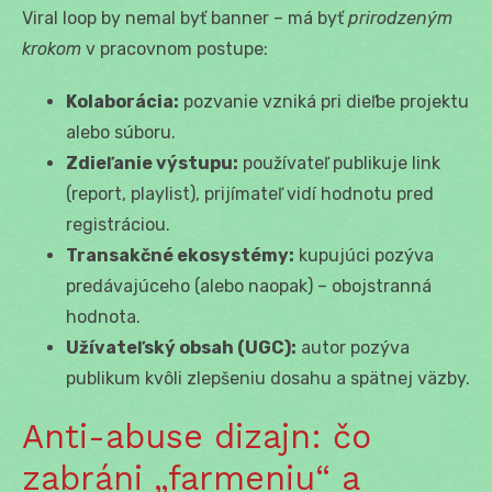
Viral loop by nemal byť banner – má byť
prirodzeným
krokom
v pracovnom postupe:
Kolaborácia:
pozvanie vzniká pri dieľbe projektu
alebo súboru.
Zdieľanie výstupu:
používateľ publikuje link
(report, playlist), prijímateľ vidí hodnotu pred
registráciou.
Transakčné ekosystémy:
kupujúci pozýva
predávajúceho (alebo naopak) – obojstranná
hodnota.
Užívateľský obsah (UGC):
autor pozýva
publikum kvôli zlepšeniu dosahu a spätnej väzby.
Anti-abuse dizajn: čo
zabráni „farmeniu“ a