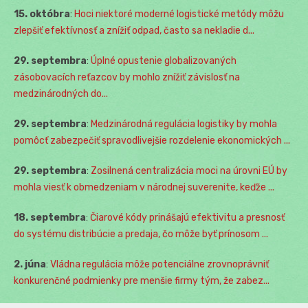
15. októbra
:
Hoci niektoré moderné logistické metódy môžu
zlepšiť efektívnosť a znížiť odpad, často sa nekladie d...
29. septembra
:
Úplné opustenie globalizovaných
zásobovacích reťazcov by mohlo znížiť závislosť na
medzinárodných do...
29. septembra
:
Medzinárodná regulácia logistiky by mohla
pomôcť zabezpečiť spravodlivejšie rozdelenie ekonomických ...
29. septembra
:
Zosilnená centralizácia moci na úrovni EÚ by
mohla viesť k obmedzeniam v národnej suverenite, keďže ...
18. septembra
:
Čiarové kódy prinášajú efektivitu a presnosť
do systému distribúcie a predaja, čo môže byť prínosom ...
2. júna
:
Vládna regulácia môže potenciálne zrovnoprávniť
konkurenčné podmienky pre menšie firmy tým, že zabez...