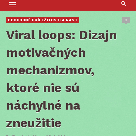
OBCHODNÉ PRÍLEŽITOSTI A RAST
0
Viral loops: Dizajn
motivačných
mechanizmov,
ktoré nie sú
náchylné na
zneužitie