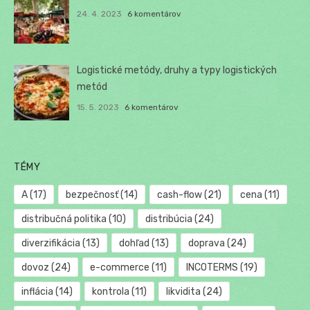
24. 4. 2023
6 komentárov
Logistické metódy, druhy a typy logistických
metód
15. 5. 2023
6 komentárov
TÉMY
A
(17)
bezpečnosť
(14)
cash-flow
(21)
cena
(11)
distribučná politika
(10)
distribúcia
(24)
diverzifikácia
(13)
dohľad
(13)
doprava
(24)
dovoz
(24)
e-commerce
(11)
INCOTERMS
(19)
inflácia
(14)
kontrola
(11)
likvidita
(24)