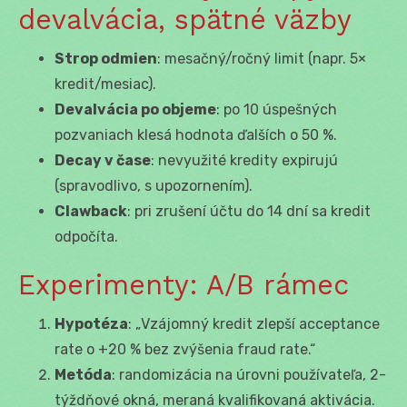
devalvácia, spätné väzby
Strop odmien
: mesačný/ročný limit (napr. 5×
kredit/mesiac).
Devalvácia po objeme
: po 10 úspešných
pozvaniach klesá hodnota ďalších o 50 %.
Decay v čase
: nevyužité kredity expirujú
(spravodlivo, s upozornením).
Clawback
: pri zrušení účtu do 14 dní sa kredit
odpočíta.
Experimenty: A/B rámec
Hypotéza
: „Vzájomný kredit zlepší acceptance
rate o +20 % bez zvýšenia fraud rate.“
Metóda
: randomizácia na úrovni používateľa, 2-
týždňové okná, meraná kvalifikovaná aktivácia.