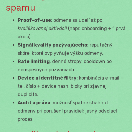
spamu
Proof-of-use
: odmena sa udelí až po
kvalifikovanej aktivácii
(napr. onboarding + 1 prvá
akcia).
Signál kvality pozývajúceho
: reputačný
skóre, ktoré ovplyvňuje výšku odmeny.
Rate limiting
: denné stropy, cooldown po
neúspešných pozvaniach.
Device a identitné filtry
: kombinácia e-mail +
tel. číslo + device hash; bloky pri zjavnej
duplicite.
Audit a práva
: možnosť spätne stiahnuť
odmeny pri porušení pravidiel; jasný odvolací
proces.