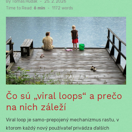
By
Tomáš Hudák
Posted
25. 2. 2026
on
Time to Read:
6 min
-
1172
words
Čo sú „viral loops“ a prečo
na nich záleží
Viral loop je samo-prepojený mechanizmus rastu, v
ktorom každý nový používateľ privádza ďalších