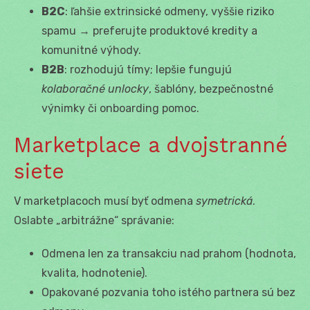
B2C
: ľahšie extrinsické odmeny, vyššie riziko
spamu → preferujte produktové kredity a
komunitné výhody.
B2B
: rozhodujú tímy; lepšie fungujú
kolaboračné unlocky
, šablóny, bezpečnostné
výnimky či onboarding pomoc.
Marketplace a dvojstranné
siete
V marketplacoch musí byť odmena
symetrická
.
Oslabte „arbitrážne“ správanie:
Odmena len za transakciu nad prahom (hodnota,
kvalita, hodnotenie).
Opakované pozvania toho istého partnera sú bez