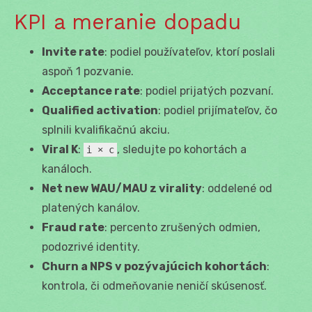
KPI a meranie dopadu
Invite rate
: podiel používateľov, ktorí poslali
aspoň 1 pozvanie.
Acceptance rate
: podiel prijatých pozvaní.
Qualified activation
: podiel prijímateľov, čo
splnili kvalifikačnú akciu.
Viral K
:
, sledujte po kohortách a
i × c
kanáloch.
Net new WAU/MAU z virality
: oddelené od
platených kanálov.
Fraud rate
: percento zrušených odmien,
podozrivé identity.
Churn a NPS v pozývajúcich kohortách
:
kontrola, či odmeňovanie neničí skúsenosť.