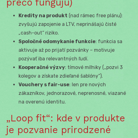
prečo fungujú)
Kredity na produkt
(nad rámec free plánu):
zvyšujú zapojenie a LTV, neprinášajú čisté
„cash-out“ riziko.
Spoločné odomykanie funkcie
: funkcia sa
aktivuje až po prijatí pozvánky – motivuje
pozývať iba relevantných ľudí.
Kooperačné výzvy
: tímové míľniky („pozvi 3
kolegov a získate zdieľané šablóny“).
Vouchery s fair-use
: len pre nových
zákazníkov, jednorazové, neprenosné, viazané
na overenú identitu.
„Loop fit“: kde v produkte
je pozvanie prirodzené