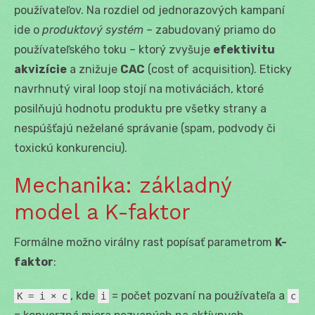
používateľov. Na rozdiel od jednorazových kampaní
ide o
produktový systém
– zabudovaný priamo do
používateľského toku – ktorý zvyšuje
efektivitu
akvizície
a znižuje
CAC
(cost of acquisition). Eticky
navrhnutý viral loop stojí na motiváciách, ktoré
posilňujú hodnotu produktu pre všetky strany a
nespúšťajú neželané správanie (spam, podvody či
toxickú konkurenciu).
Mechanika: základný
model a K-faktor
Formálne možno virálny rast popísať parametrom
K-
faktor
:
, kde
= počet pozvaní na používateľa a
K = i × c
i
c