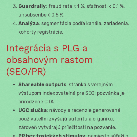
Guardraily
: fraud rate < 1 %, sťažnosti < 0,1 %,
unsubscribe < 0,5 %.
Analýza
: segmentácia podľa kanála, zariadenia,
kohorty registrácie.
Integrácia s PLG a
obsahovým rastom
(SEO/PR)
Shareable outputs
: stránka s verejným
výstupom indexovateľná pre SEO; pozvánka je
prirodzené CTA.
UGC slučka
: návody a recenzie generované
používateľmi zvyšujú autoritu a organiku,
zároveň vytvárajú príležitosti na pozvanie.
PR bez toxických stimulov
: namiesto súťaží o