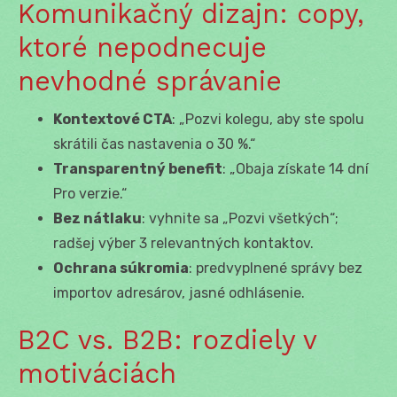
Komunikačný dizajn: copy,
ktoré nepodnecuje
nevhodné správanie
Kontextové CTA
: „Pozvi kolegu, aby ste spolu
skrátili čas nastavenia o 30 %.“
Transparentný benefit
: „Obaja získate 14 dní
Pro verzie.“
Bez nátlaku
: vyhnite sa „Pozvi všetkých“;
radšej výber 3 relevantných kontaktov.
Ochrana súkromia
: predvyplnené správy bez
importov adresárov, jasné odhlásenie.
B2C vs. B2B: rozdiely v
motiváciách