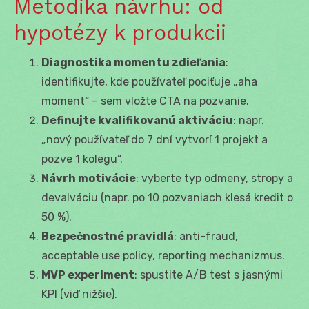
Metodika návrhu: od
hypotézy k produkcii
Diagnostika momentu zdieľania
:
identifikujte, kde používateľ pociťuje „aha
moment“ – sem vložte CTA na pozvanie.
Definujte kvalifikovanú aktiváciu
: napr.
„nový používateľ do 7 dní vytvorí 1 projekt a
pozve 1 kolegu“.
Návrh motivácie
: vyberte typ odmeny, stropy a
devalváciu (napr. po 10 pozvaniach klesá kredit o
50 %).
Bezpečnostné pravidlá
: anti-fraud,
acceptable use policy, reporting mechanizmus.
MVP experiment
: spustite A/B test s jasnými
KPI (viď nižšie).