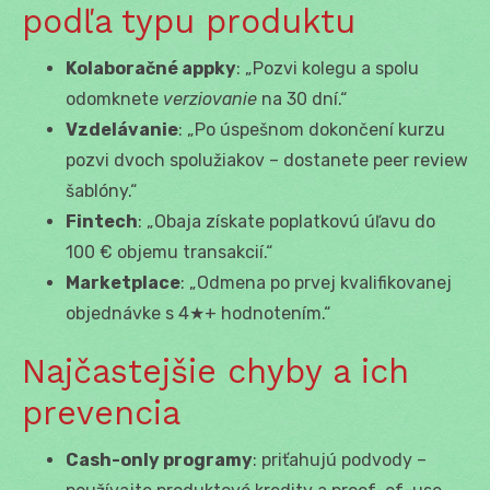
podľa typu produktu
Kolaboračné appky
: „Pozvi kolegu a spolu
odomknete
verziovanie
na 30 dní.“
Vzdelávanie
: „Po úspešnom dokončení kurzu
pozvi dvoch spolužiakov – dostanete peer review
šablóny.“
Fintech
: „Obaja získate poplatkovú úľavu do
100 € objemu transakcií.“
Marketplace
: „Odmena po prvej kvalifikovanej
objednávke s 4★+ hodnotením.“
Najčastejšie chyby a ich
prevencia
Cash-only programy
: priťahujú podvody –