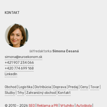
KONTAKT
šéfredaktorka
Simona Česaná
simona@euroekonom.sk
+421 907 234 066
+420 774 699 168
LinkedIn
Obchod
|
Logistika
|
Distribúcia
|
Doprava
|
Predaj
|
Ceny
|
Tovar
|
Služby
|
Trhy
|
Zahraničný obchod
|
Kontakt
© 2010 - 2026
SEO
|
Reklama a PR
|
Vrtuľníky
|
Autoškola
|