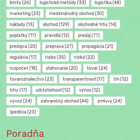
limity
(26)
logistické metódy
(33)
logistika
(48)
marketing
(23)
medzinárodný obchod
(30)
náklady
(13)
obchod
(129)
obchodné trhy
(14)
poplatky
(17)
pravidlá
(12)
predaj
(77)
predajca
(20)
preprava
(27)
propagácia
(21)
regulácia
(17)
riziko
(35)
riziká
(22)
rozpočet
(18)
sťahovanie
(20)
tovar
(24)
tovaroznalectvo
(23)
transparentnosť
(17)
trh
(12)
trhy
(17)
udržateľnosť
(12)
výnos
(12)
vývoz
(24)
zahraničný obchod
(44)
zmluvy
(24)
špedícia
(23)
Poradňa