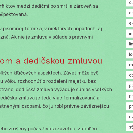
di
nfliktov medzi dedičmi po smrti a zároveň sa
d
ešpektovaná.
e
 písomnej forme a, v niektorých prípadoch, aj
in
zná. Ak nie je zmluva v súlade s právnymi
li
lo
tom a dedičskou zmluvou
m
koľkých kľúčových aspektoch. Závet môže byť
o
u vôľou rozhodnúť o rozdelení majetku bez
p
 strane, dedičská zmluva vyžaduje súhlas všetkých
p
Dedičská zmluva je teda viac formalizovaná a
tnenými osobami, čo ju robí právne záväznejšou
p
ri
s
bo zrušený počas života závetcu, zatiaľ čo