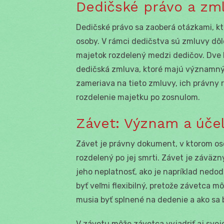
Dedičské právo a zm
Dedičské právo sa zaoberá otázkami, kt
osoby. V rámci dedičstva sú zmluvy dôl
majetok rozdelený medzi dedičov. Dve 
dedičská zmluva, ktoré majú významný 
zameriava na tieto zmluvy, ich právny 
rozdelenie majetku po zosnulom.
Závet: Význam a úče
Závet je právny dokument, v ktorom oso
rozdelený po jej smrti. Závet je záväzn
jeho neplatnosť, ako je napríklad ned
byť veľmi flexibilný, pretože závetca 
musia byť splnené na dedenie a ako sa
V závetu môže závetca vyjadriť aj svoj