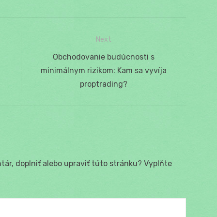
Next
Next
Obchodovanie budúcnosti s
post:
minimálnym rizikom: Kam sa vyvíja
proptrading?
ár, doplniť alebo upraviť túto stránku? Vyplňte