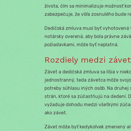
života, čím sa minimalizuje možnosť ko
zabezpečuje, že vôľa zosnulého bude r
Dedičská zmluva musí byť vyhotovená v
notársky overená, aby bola právne závä
požiadavkami, môže byť neplatná.
Rozdiely medzi záve
Závet a dedičská zmluva sa líšia v nie
jednostranný, teda závetca môže svojo
potreby súhlasu iných osôb. Na druhej
strán, ktoré sa zúčastňujú na dedení. 
vyžaduje dohodu medzi všetkými zúčas
ako závet.
Závet môže byť kedykoľvek zmenený ale