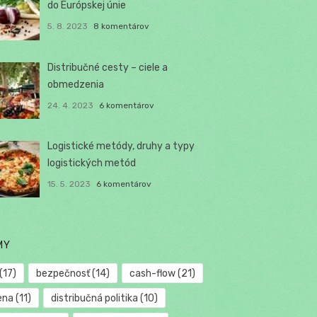
do Európskej únie
5. 8. 2023
8 komentárov
Distribučné cesty – ciele a
obmedzenia
24. 4. 2023
6 komentárov
Logistické metódy, druhy a typy
logistických metód
15. 5. 2023
6 komentárov
MY
(17)
bezpečnosť
(14)
cash-flow
(21)
ena
(11)
distribučná politika
(10)