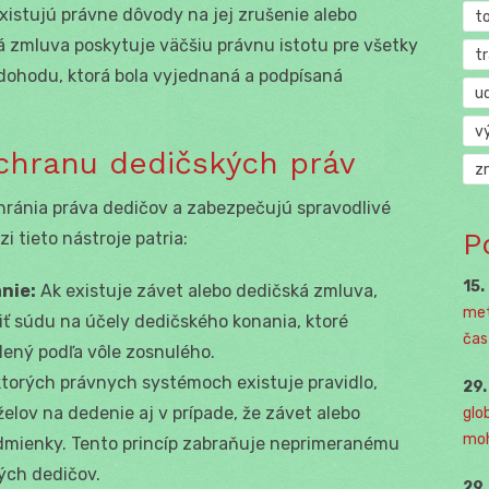
xistujú právne dôvody na jej zrušenie alebo
t
á zmluva poskytuje väčšiu právnu istotu pre všetky
t
 dohodu, ktorá bola vyjednaná a podpísaná
u
v
ochranu dedičských práv
z
chránia práva dedičov a zabezpečujú spravodlivé
P
i tieto nástroje patria:
15.
nie:
Ak existuje závet alebo dedičská zmluva,
met
iť súdu na účely dedičského konania, ktoré
čast
lený podľa vôle zosnulého.
torých právnych systémoch existuje pravidlo,
29
elov na dedenie aj v prípade, že závet alebo
glo
moh
dmienky. Tento princíp zabraňuje neprimeranému
ch dedičov.
29