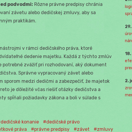
red podvodmi:
Rôzne právne predpisy chránia
log
vaní závetu alebo dedičskej zmluvy, aby sa
spr
onným praktikám.
29
úro
nár
nástrojmi v rámci dedičského práva, ktoré
18
dvídateľné dedenie majetku. Každá z týchto zmlúv
efe
e potrebné zvážiť pri rozhodovaní, aký dokument
pre
dičstva. Správne vypracovaný závet alebo
2. 
m sporom medzi dedičmi a zabezpečiť, že majetok
zro
eto je dôležité včas riešiť otázky dedičstva a
men
y spĺňali požiadavky zákona a boli v súlade s
dedičské konanie
dedičské právo
tkové práva
právne predpisy
závet
zmluvy