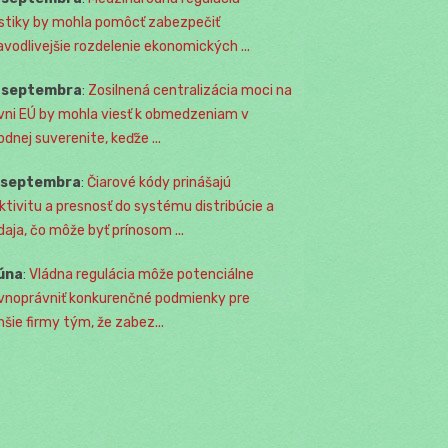
istiky by mohla pomôcť zabezpečiť
avodlivejšie rozdelenie ekonomických ...
. septembra
:
Zosilnená centralizácia moci na
vni EÚ by mohla viesť k obmedzeniam v
odnej suverenite, keďže ...
. septembra
:
Čiarové kódy prinášajú
ktivitu a presnosť do systému distribúcie a
daja, čo môže byť prínosom ...
júna
:
Vládna regulácia môže potenciálne
vnoprávniť konkurenčné podmienky pre
šie firmy tým, že zabez...