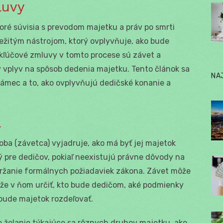
luvy
oré súvisia s prevodom majetku a práv po smrti
ežitým nástrojom, ktorý ovplyvňuje, ako bude
kľúčové zmluvy v tomto procese sú závet a
vplyv na spôsob dedenia majetku. Tento článok sa
NA
rámec a to, ako ovplyvňujú dedičské konanie a
l
ba (závetca) vyjadruje, ako má byť jej majetok
ý pre dedičov, pokiaľ neexistujú právne dôvody na
održanie formálnych požiadaviek zákona. Závet môže
môže v ňom určiť, kto bude dedičom, aké podmienky
 bude majetok rozdeľovať.
e želanie týkajúce sa rôznych druhov majetku, ako