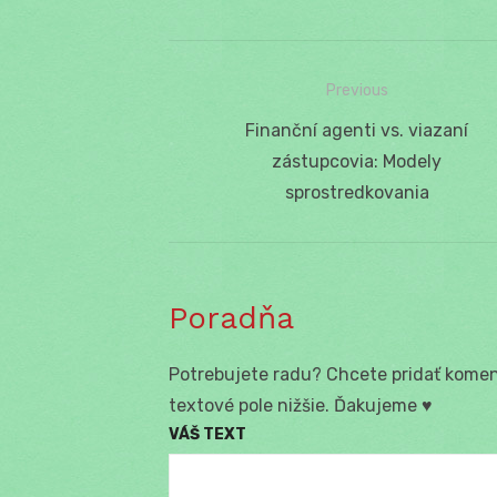
Previous
Navigácia
Previous
Finanční agenti vs. viazaní
v
post:
zástupcovia: Modely
článku
sprostredkovania
Poradňa
Potrebujete radu? Chcete pridať koment
textové pole nižšie. Ďakujeme ♥
VÁŠ TEXT