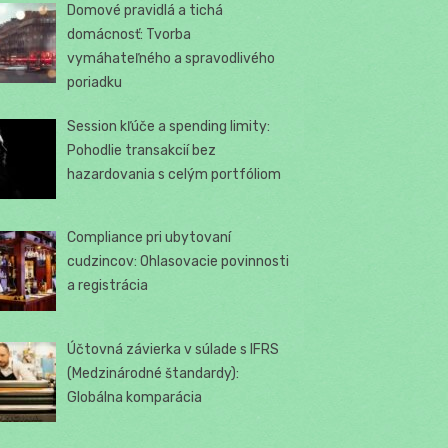
Domové pravidlá a tichá
domácnosť: Tvorba
vymáhateľného a spravodlivého
poriadku
Session kľúče a spending limity:
Pohodlie transakcií bez
hazardovania s celým portfóliom
Compliance pri ubytovaní
cudzincov: Ohlasovacie povinnosti
a registrácia
Účtovná závierka v súlade s IFRS
(Medzinárodné štandardy):
Globálna komparácia