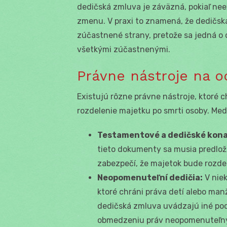
dedičská zmluva je záväzná, pokiaľ nee
zmenu. V praxi to znamená, že dedičsk
zúčastnené strany, pretože sa jedná o
všetkými zúčastnenými.
Právne nástroje na 
Existujú rôzne právne nástroje, ktoré 
rozdelenie majetku po smrti osoby. Medz
Testamentové a dedičské kona
tieto dokumenty sa musia predlož
zabezpečí, že majetok bude rozde
Neopomenuteľní dedičia:
V niek
ktoré chráni práva detí alebo manž
dedičská zmluva uvádzajú iné po
obmedzeniu práv neopomenuteľný