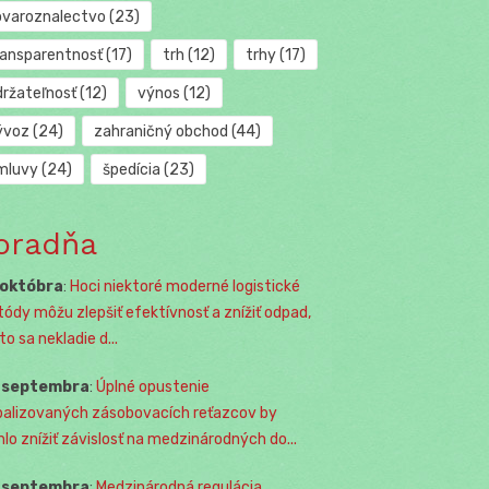
ovaroznalectvo
(23)
ransparentnosť
(17)
trh
(12)
trhy
(17)
držateľnosť
(12)
výnos
(12)
ývoz
(24)
zahraničný obchod
(44)
mluvy
(24)
špedícia
(23)
oradňa
 októbra
:
Hoci niektoré moderné logistické
ódy môžu zlepšiť efektívnosť a znížiť odpad,
o sa nekladie d...
. septembra
:
Úplné opustenie
balizovaných zásobovacích reťazcov by
lo znížiť závislosť na medzinárodných do...
. septembra
:
Medzinárodná regulácia