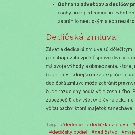
Ochrana závetcov a dedičov p
osoby pred podvodmi pri vyhotovo
zabránilo neetickým alebo nezák
Dedičská zmluva
Závet a dedičská zmluva sú dôležitými 
pomáhajú zabezpečiť spravodlivé a pre
má svoje výhody a obmedzenia, ktoré j
bude najvhodnejší na zabezpečenie de
dedičská zmluva môže zabrániť právny
bude rozdelený podľa vôle zosnulého. Pr
zabezpečiť, aby všetky právne dokument
vôľou osoby, ktorá majetok zanecháva.
Tag:
dedenie
dedičská zmluva
dedičský podiel
dedičstvo
maje