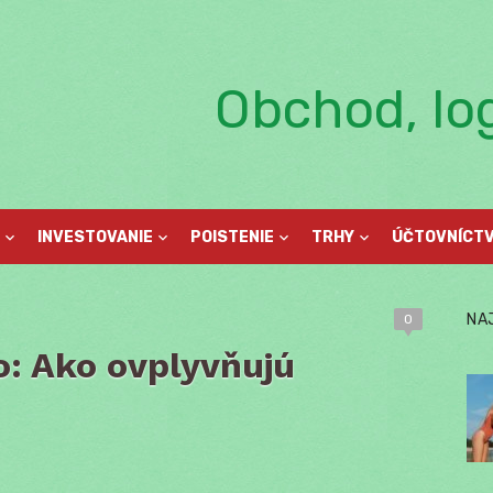
Obchod, log
INVESTOVANIE
POISTENIE
TRHY
ÚČTOVNÍCT
NA
0
o: Ako ovplyvňujú