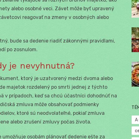
mety alebo osobné veci. Závet môže byť upravený
závetcovi reagovať na zmeny v osobných alebo
tný, bude sa dedenie riadiť zákonnými pravidlami,
edí po zosnulom.
dy je nevyhnutná?
okument, ktorý je uzatvorený medzi dvoma alebo
de majetok rozdelený po smrti jednej z týchto
mä v prípadoch, keď sa chcú účastníci dohodnúť na
Dedičská zmluva môže obsahovať podmienky
TÉ
ielov, ktoré sú neodvolateľné, pokiaľ zmluva
A
ne alebo zrušení zmluvy počas života.
c
že umožňuje osobám plánovať dedenie ešte za