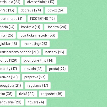
stribúcia
(24)
diverzifikácia
(13)
ohľad
(13)
doprava
(24)
dovoz
(24)
-commerce
(11)
INCOTERMS
(19)
flácia
(14)
kontrola
(11)
likvidita
(24)
mity
(26)
logistické metódy
(33)
gistika
(48)
marketing
(23)
edzinárodný obchod
(30)
náklady
(13)
bchod
(129)
obchodné trhy
(14)
oplatky
(17)
pravidlá
(12)
predaj
(77)
redajca
(20)
preprava
(27)
ropagácia
(21)
regulácia
(17)
ziko
(35)
riziká
(22)
rozpočet
(18)
ťahovanie
(20)
tovar
(24)