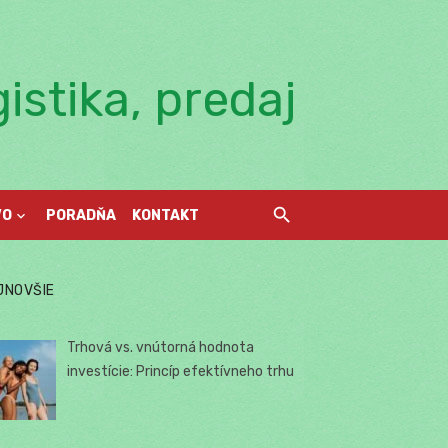
istika, predaj
VO
PORADŇA
KONTAKT
JNOVŠIE
Trhová vs. vnútorná hodnota
investície: Princíp efektívneho trhu