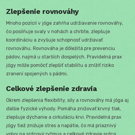
Zlepšenie rovnováhy
Mnoho pozícií v jóge zahŕňa udržiavanie rovnováhy,
čo posilňuje svaly v nohách a chrbte, zlepšuje
koordináciu a zvyšuje schopnosť udržiavať
rovnováhu. Rovnováha je dôležitá pre prevenciu
pádov, najmä u starších dospelých. Pravidelná prax
jógy môže pomôcť zlepšiť stabilitu a znížiť riziko
zranení spojených s pádmi.
Celkové zlepšenie zdravia
Okrem zlepšenia flexibility, sily a rovnováhy má jóga aj
ďalšie fyzické výhody. Pomáha znižovať krvný tlak,
zlepšuje dýchanie a cirkuláciu krvi. Pravidelná prax
jógy tiež znižuje stres a napätie, čo má priaznivý
vplyv na srdcový rytmus a celkové zdravie srdca.