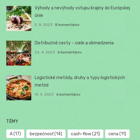
Výhody a nevýhody vstupu krajiny do Európskej
únie
5. 8. 2023
8 komentárov
Distribučné cesty – ciele a obmedzenia
24. 4. 2023
6 komentárov
Logistické metódy, druhy a typy logistických
metód
15. 5. 2023
6 komentárov
TÉMY
A
(17)
bezpečnosť
(14)
cash-flow
(21)
cena
(11)