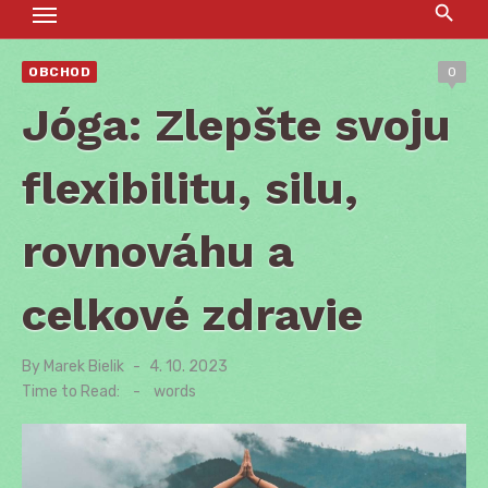
OBCHOD
0
Jóga: Zlepšte svoju
flexibilitu, silu,
rovnováhu a
celkové zdravie
By
Marek Bielik
Posted
4. 10. 2023
on
Time to Read:
-
words