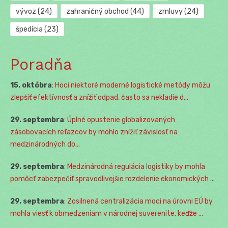
vývoz
(24)
zahraničný obchod
(44)
zmluvy
(24)
špedícia
(23)
Poradňa
15. októbra
:
Hoci niektoré moderné logistické metódy môžu
zlepšiť efektívnosť a znížiť odpad, často sa nekladie d...
29. septembra
:
Úplné opustenie globalizovaných
zásobovacích reťazcov by mohlo znížiť závislosť na
medzinárodných do...
29. septembra
:
Medzinárodná regulácia logistiky by mohla
pomôcť zabezpečiť spravodlivejšie rozdelenie ekonomických ...
29. septembra
:
Zosilnená centralizácia moci na úrovni EÚ by
mohla viesť k obmedzeniam v národnej suverenite, keďže ...