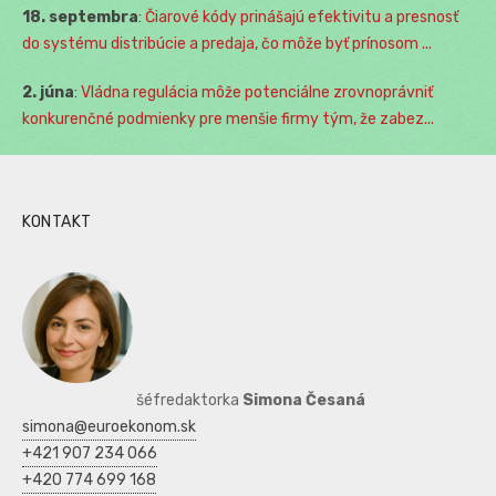
18. septembra
:
Čiarové kódy prinášajú efektivitu a presnosť
do systému distribúcie a predaja, čo môže byť prínosom ...
2. júna
:
Vládna regulácia môže potenciálne zrovnoprávniť
konkurenčné podmienky pre menšie firmy tým, že zabez...
KONTAKT
šéfredaktorka
Simona Česaná
simona@euroekonom.sk
+421 907 234 066
+420 774 699 168