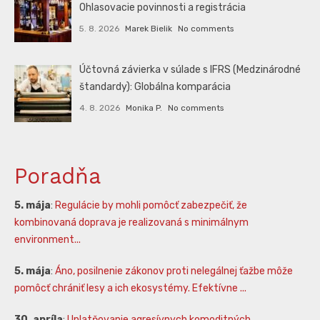
Ohlasovacie povinnosti a registrácia
5. 8. 2026
Marek Bielik
No comments
Účtovná závierka v súlade s IFRS (Medzinárodné
štandardy): Globálna komparácia
4. 8. 2026
Monika P.
No comments
Poradňa
5. mája
:
Regulácie by mohli pomôcť zabezpečiť, že
kombinovaná doprava je realizovaná s minimálnym
environment...
5. mája
:
Áno, posilnenie zákonov proti nelegálnej ťažbe môže
pomôcť chrániť lesy a ich ekosystémy. Efektívne ...
30. apríla
:
Uplatňovanie agresívnych komoditných