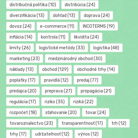
distribučná politika
(10)
distribúcia
(24)
diverzifikácia
(13)
dohľad
(13)
doprava
(24)
dovoz
(24)
e-commerce
(11)
INCOTERMS
(19)
inflácia
(14)
kontrola
(11)
likvidita
(24)
limity
(26)
logistické metódy
(33)
logistika
(48)
marketing
(23)
medzinárodný obchod
(30)
náklady
(13)
obchod
(129)
obchodné trhy
(14)
poplatky
(17)
pravidlá
(12)
predaj
(77)
predajca
(20)
preprava
(27)
propagácia
(21)
regulácia
(17)
riziko
(35)
riziká
(22)
rozpočet
(18)
sťahovanie
(20)
tovar
(24)
tovaroznalectvo
(23)
transparentnosť
(17)
trh
(12)
trhy
(17)
udržateľnosť
(12)
výnos
(12)