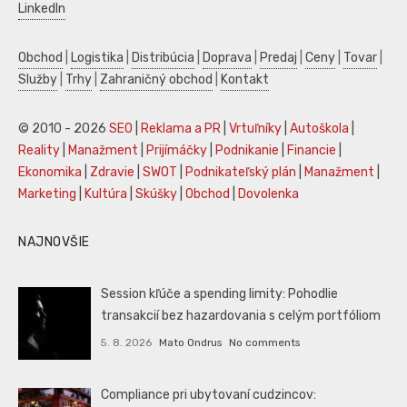
LinkedIn
Obchod
|
Logistika
|
Distribúcia
|
Doprava
|
Predaj
|
Ceny
|
Tovar
|
Služby
|
Trhy
|
Zahraničný obchod
|
Kontakt
© 2010 - 2026
SEO
|
Reklama a PR
|
Vrtuľníky
|
Autoškola
|
Reality
|
Manažment
|
Prijímáčky
|
Podnikanie
|
Financie
|
Ekonomika
|
Zdravie
|
SWOT
|
Podnikateľský plán
|
Manažment
|
Marketing
|
Kultúra
|
Skúšky
|
Obchod
|
Dovolenka
NAJNOVŠIE
Session kľúče a spending limity: Pohodlie
transakcií bez hazardovania s celým portfóliom
5. 8. 2026
Mato Ondrus
No comments
Compliance pri ubytovaní cudzincov: