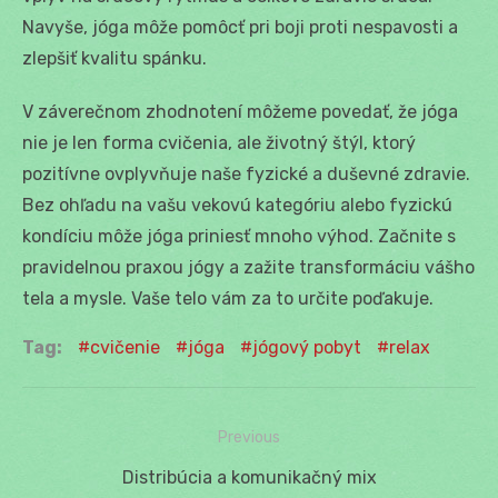
Navyše, jóga môže pomôcť pri boji proti nespavosti a
zlepšiť kvalitu spánku.
V záverečnom zhodnotení môžeme povedať, že jóga
nie je len forma cvičenia, ale životný štýl, ktorý
pozitívne ovplyvňuje naše fyzické a duševné zdravie.
Bez ohľadu na vašu vekovú kategóriu alebo fyzickú
kondíciu môže jóga priniesť mnoho výhod. Začnite s
pravidelnou praxou jógy a zažite transformáciu vášho
tela a mysle. Vaše telo vám za to určite poďakuje.
Tag:
cvičenie
jóga
jógový pobyt
relax
Previous
Navigácia
Previous
Distribúcia a komunikačný mix