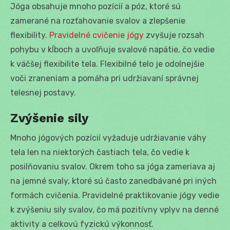
Jóga obsahuje mnoho pozícií a póz, ktoré sú
zamerané na rozťahovanie svalov a zlepšenie
flexibility.
Pravidelné cvičenie jógy
zvyšuje rozsah
pohybu v kĺboch a uvoľňuje svalové napätie, čo vedie
k väčšej flexibilite tela. Flexibilné telo je odolnejšie
voči zraneniam a pomáha pri udržiavaní správnej
telesnej postavy.
Zvýšenie sily
Mnoho jógových pozícií vyžaduje udržiavanie váhy
tela len na niektorých častiach tela, čo vedie k
posilňovaniu svalov. Okrem toho sa jóga zameriava aj
na jemné svaly, ktoré sú často zanedbávané pri iných
formách cvičenia. Pravidelné praktikovanie jógy vedie
k zvýšeniu sily svalov, čo má pozitívny vplyv na denné
aktivity a celkovú fyzickú výkonnosť.