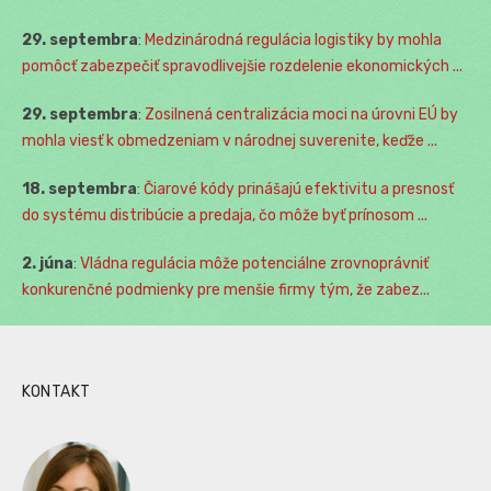
29. septembra
:
Medzinárodná regulácia logistiky by mohla
pomôcť zabezpečiť spravodlivejšie rozdelenie ekonomických ...
29. septembra
:
Zosilnená centralizácia moci na úrovni EÚ by
mohla viesť k obmedzeniam v národnej suverenite, keďže ...
18. septembra
:
Čiarové kódy prinášajú efektivitu a presnosť
do systému distribúcie a predaja, čo môže byť prínosom ...
2. júna
:
Vládna regulácia môže potenciálne zrovnoprávniť
konkurenčné podmienky pre menšie firmy tým, že zabez...
KONTAKT