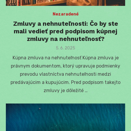
Nezaradené
Zmluvy a nehnuteľnosti: Čo by ste
mali vedieť pred podpisom kúpnej
zmluvy na nehnuteľnosť?
Posted
5. 6. 2025
on
Kúpna zmluva na nehnuteľnosť Kúpna zmluva je
právnym dokumentom, ktorý upravuje podmienky
prevodu vlastníctva nehnuteľnosti medzi
predávajúcim a kupujúcim. Pred podpisom takejto
zmluvy je dôležité …