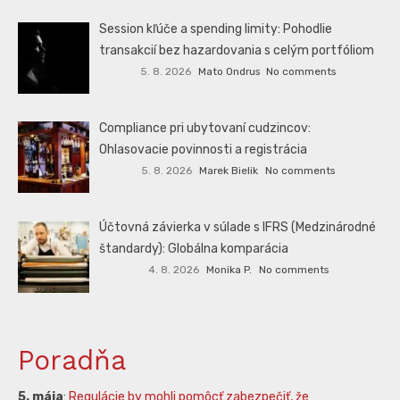
Session kľúče a spending limity: Pohodlie
transakcií bez hazardovania s celým portfóliom
5. 8. 2026
Mato Ondrus
No comments
Compliance pri ubytovaní cudzincov:
Ohlasovacie povinnosti a registrácia
5. 8. 2026
Marek Bielik
No comments
Účtovná závierka v súlade s IFRS (Medzinárodné
štandardy): Globálna komparácia
4. 8. 2026
Monika P.
No comments
Poradňa
5. mája
:
Regulácie by mohli pomôcť zabezpečiť, že