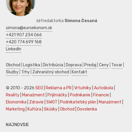
šéfredaktorka
Simona Česaná
simona@euroekonom.sk
+421 907 234 066
+420 774 699 168
LinkedIn
Obchod
|
Logistika
|
Distribúcia
|
Doprava
|
Predaj
|
Ceny
|
Tovar
|
Služby
|
Trhy
|
Zahraničný obchod
|
Kontakt
© 2010 - 2026
SEO
|
Reklama a PR
|
Vrtuľníky
|
Autoškola
|
Reality
|
Manažment
|
Prijímáčky
|
Podnikanie
|
Financie
|
Ekonomika
|
Zdravie
|
SWOT
|
Podnikateľský plán
|
Manažment
|
Marketing
|
Kultúra
|
Skúšky
|
Obchod
|
Dovolenka
NAJNOVŠIE