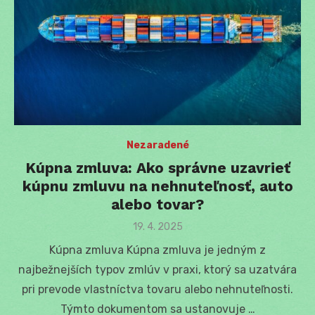
Nezaradené
Kúpna zmluva: Ako správne uzavrieť
kúpnu zmluvu na nehnuteľnosť, auto
alebo tovar?
Posted
19. 4. 2025
on
Kúpna zmluva Kúpna zmluva je jedným z
najbežnejších typov zmlúv v praxi, ktorý sa uzatvára
pri prevode vlastníctva tovaru alebo nehnuteľnosti.
Týmto dokumentom sa ustanovuje …