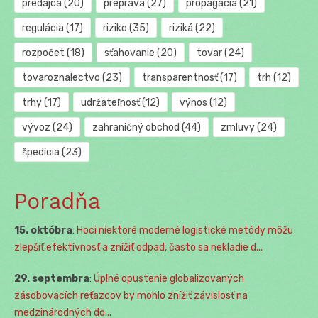
predajca
(20)
preprava
(27)
propagácia
(21)
regulácia
(17)
riziko
(35)
riziká
(22)
rozpočet
(18)
sťahovanie
(20)
tovar
(24)
tovaroznalectvo
(23)
transparentnosť
(17)
trh
(12)
trhy
(17)
udržateľnosť
(12)
výnos
(12)
vývoz
(24)
zahraničný obchod
(44)
zmluvy
(24)
špedícia
(23)
Poradňa
15. októbra
:
Hoci niektoré moderné logistické metódy môžu
zlepšiť efektívnosť a znížiť odpad, často sa nekladie d...
29. septembra
:
Úplné opustenie globalizovaných
zásobovacích reťazcov by mohlo znížiť závislosť na
medzinárodných do...