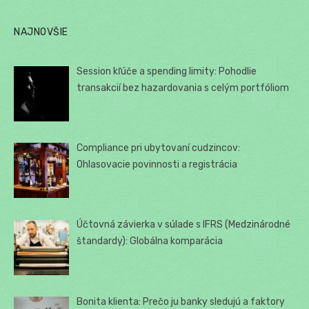
NAJNOVŠIE
Session kľúče a spending limity: Pohodlie
transakcií bez hazardovania s celým portfóliom
Compliance pri ubytovaní cudzincov:
Ohlasovacie povinnosti a registrácia
Účtovná závierka v súlade s IFRS (Medzinárodné
štandardy): Globálna komparácia
Bonita klienta: Prečo ju banky sledujú a faktory