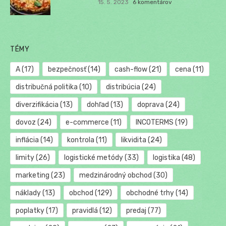
15. 5. 2023
6 komentárov
TÉMY
A
(17)
bezpečnosť
(14)
cash-flow
(21)
cena
(11)
distribučná politika
(10)
distribúcia
(24)
diverzifikácia
(13)
dohľad
(13)
doprava
(24)
dovoz
(24)
e-commerce
(11)
INCOTERMS
(19)
inflácia
(14)
kontrola
(11)
likvidita
(24)
limity
(26)
logistické metódy
(33)
logistika
(48)
marketing
(23)
medzinárodný obchod
(30)
náklady
(13)
obchod
(129)
obchodné trhy
(14)
poplatky
(17)
pravidlá
(12)
predaj
(77)