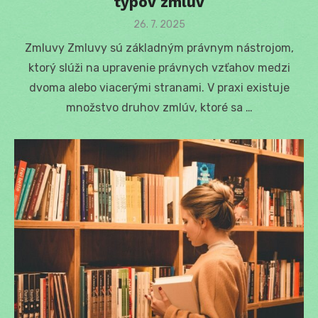
typov zmlúv
Posted
26. 7. 2025
on
Zmluvy Zmluvy sú základným právnym nástrojom,
ktorý slúži na upravenie právnych vzťahov medzi
dvoma alebo viacerými stranami. V praxi existuje
množstvo druhov zmlúv, ktoré sa …