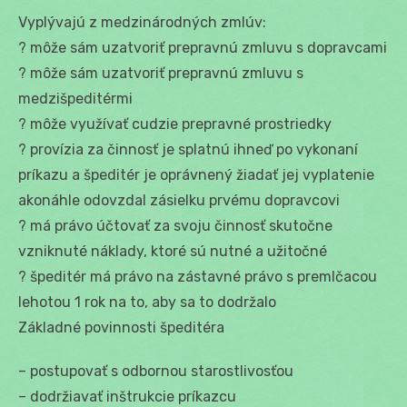
Vyplývajú z medzinárodných zmlúv:
? môže sám uzatvoriť prepravnú zmluvu s dopravcami
? môže sám uzatvoriť prepravnú zmluvu s
medzišpeditérmi
? môže využívať cudzie prepravné prostriedky
? provízia za činnosť je splatnú ihneď po vykonaní
príkazu a špeditér je oprávnený žiadať jej vyplatenie
akonáhle odovzdal zásielku prvému dopravcovi
? má právo účtovať za svoju činnosť skutočne
vzniknuté náklady, ktoré sú nutné a užitočné
? špeditér má právo na zástavné právo s premlčacou
lehotou 1 rok na to, aby sa to dodržalo
Základné povinnosti špeditéra
– postupovať s odbornou starostlivosťou
– dodržiavať inštrukcie príkazcu