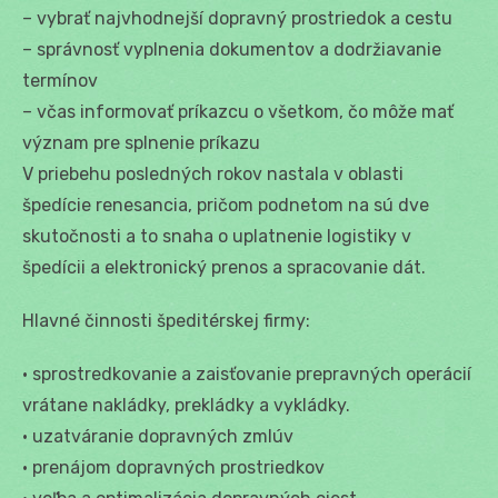
– vybrať najvhodnejší dopravný prostriedok a cestu
– správnosť vyplnenia dokumentov a dodržiavanie
termínov
– včas informovať príkazcu o všetkom, čo môže mať
význam pre splnenie príkazu
V priebehu posledných rokov nastala v oblasti
špedície renesancia, pričom podnetom na sú dve
skutočnosti a to snaha o uplatnenie logistiky v
špedícii a elektronický prenos a spracovanie dát.
Hlavné činnosti špeditérskej firmy:
• sprostredkovanie a zaisťovanie prepravných operácií
vrátane nakládky, prekládky a vykládky.
• uzatváranie dopravných zmlúv
• prenájom dopravných prostriedkov