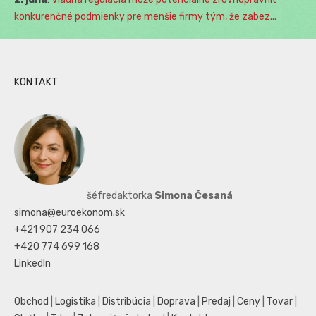
konkurenčné podmienky pre menšie firmy tým, že zabez...
KONTAKT
šéfredaktorka
Simona Česaná
simona@euroekonom.sk
+421 907 234 066
+420 774 699 168
LinkedIn
Obchod
|
Logistika
|
Distribúcia
|
Doprava
|
Predaj
|
Ceny
|
Tovar
|