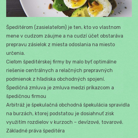
Špeditérom (zasielateľom) je ten, kto vo vlastnom
mene v cudzom záujme a na cudzí účet obstaráva
prepravu zásielok z miesta odoslania na miesto
určenia.
Cieľom špeditérskej firmy by malo byť optimálne
riešenie centrálnych a relačných prepravných
podmienok z hľadiska obchodných spojení.
Špedičná zmluva je zmluva medzi príkazcom a
špedičnou firmou
Arbitráž je špekulačná obchodná špekulácia spravidla
na burzách, ktorej podstatou je dosiahnuť zisk
využitím rozdielov v kurzoch – devízové, tovarové.
Základné práva špeditéra