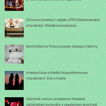
Účtovná závierka v súlade s IFRS (Medzinárodné
štandardy): Globálna komparácia
Bonita klienta: Prečo ju banky sledujú a faktory
Interpretácia výsledku hospodárenia pre
manažment: Zisk a marže
Súkromie verzus compliance: Hľadanie
udržateľnej rovnováhy v regulačnom prostredí