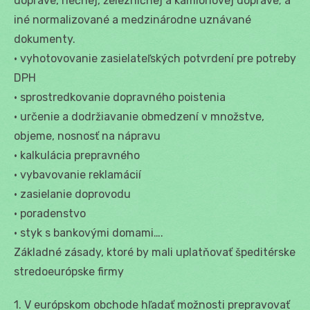
doprave, riečnej, železničnej a kamiónovej doprave; a
iné normalizované a medzinárodne uznávané
dokumenty.
• vyhotovovanie zasielateľských potvrdení pre potreby
DPH
• sprostredkovanie dopravného poistenia
• určenie a dodržiavanie obmedzení v množstve,
objeme, nosnosť na nápravu
• kalkulácia prepravného
• vybavovanie reklamácií
• zasielanie doprovodu
• poradenstvo
• styk s bankovými domami….
Základné zásady, ktoré by mali uplatňovať špeditérske
stredoeurópske firmy
1. V európskom obchode hľadať možnosti prepravovať