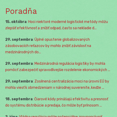
Poradňa
15. októbra
:
Hoci niektoré moderné logistické metódy môžu
zlepšiť efektívnosť a znížiť odpad, často sa nekladie d...
29. septembra
:
Úplné opustenie globalizovaných
zásobovacích reťazcov by mohlo znížiť závislosť na
medzinárodných do...
29. septembra
:
Medzinárodná regulácia logistiky by mohla
pomôcť zabezpečiť spravodlivejšie rozdelenie ekonomických ...
29. septembra
:
Zosilnená centralizácia moci na úrovni EÚ by
mohla viesť k obmedzeniam v národnej suverenite, keďže ...
18. septembra
:
Čiarové kódy prinášajú efektivitu a presnosť
do systému distribúcie a predaja, čo môže byť prínosom ...
2. júna
:
Vládna regulácia môže potenciálne zrovnoprávniť