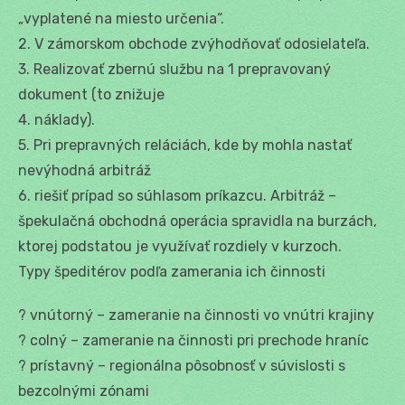
„vyplatené na miesto určenia“.
2. V zámorskom obchode zvýhodňovať odosielateľa.
3. Realizovať zbernú službu na 1 prepravovaný
dokument (to znižuje
4. náklady).
5. Pri prepravných reláciách, kde by mohla nastať
nevýhodná arbitráž
6. riešiť prípad so súhlasom príkazcu. Arbitráž –
špekulačná obchodná operácia spravidla na burzách,
ktorej podstatou je využívať rozdiely v kurzoch.
Typy špeditérov podľa zamerania ich činnosti
? vnútorný – zameranie na činnosti vo vnútri krajiny
? colný – zameranie na činnosti pri prechode hraníc
? prístavný – regionálna pôsobnosť v súvislosti s
bezcolnými zónami