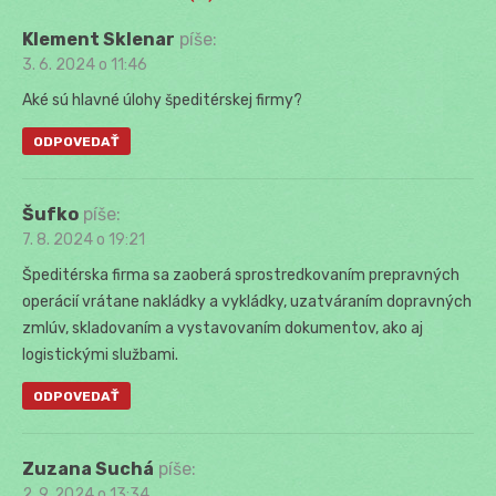
Klement Sklenar
píše:
3. 6. 2024 o 11:46
Aké sú hlavné úlohy špeditérskej firmy?
ODPOVEDAŤ
Šufko
píše:
7. 8. 2024 o 19:21
Špeditérska firma sa zaoberá sprostredkovaním prepravných
operácií vrátane nakládky a vykládky, uzatváraním dopravných
zmlúv, skladovaním a vystavovaním dokumentov, ako aj
logistickými službami.
ODPOVEDAŤ
Zuzana Suchá
píše:
2. 9. 2024 o 13:34