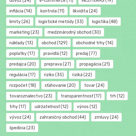
dovoz
(24)
e-commerce
(11)
INCOTERMS
(19)
inflácia
(14)
kontrola
(11)
likvidita
(24)
limity
(26)
logistické metódy
(33)
logistika
(48)
marketing
(23)
medzinárodný obchod
(30)
náklady
(13)
obchod
(129)
obchodné trhy
(14)
poplatky
(17)
pravidlá
(12)
predaj
(77)
predajca
(20)
preprava
(27)
propagácia
(21)
regulácia
(17)
riziko
(35)
riziká
(22)
rozpočet
(18)
sťahovanie
(20)
tovar
(24)
tovaroznalectvo
(23)
transparentnosť
(17)
trh
(12)
trhy
(17)
udržateľnosť
(12)
výnos
(12)
vývoz
(24)
zahraničný obchod
(44)
zmluvy
(24)
špedícia
(23)