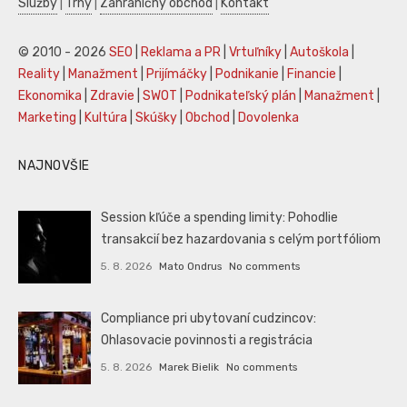
Služby
|
Trhy
|
Zahraničný obchod
|
Kontakt
© 2010 - 2026
SEO
|
Reklama a PR
|
Vrtuľníky
|
Autoškola
|
Reality
|
Manažment
|
Prijímáčky
|
Podnikanie
|
Financie
|
Ekonomika
|
Zdravie
|
SWOT
|
Podnikateľský plán
|
Manažment
|
Marketing
|
Kultúra
|
Skúšky
|
Obchod
|
Dovolenka
NAJNOVŠIE
Session kľúče a spending limity: Pohodlie
transakcií bez hazardovania s celým portfóliom
5. 8. 2026
Mato Ondrus
No comments
Compliance pri ubytovaní cudzincov:
Ohlasovacie povinnosti a registrácia
5. 8. 2026
Marek Bielik
No comments