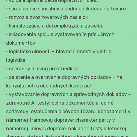
• voľba a optimalizácia dopravných ciest
• spracovanie spôsobov a podmienok dodania tovaru
• rozvoz a zvoz tovarových zásielok
• kompletizácia a dekompletizácia zásielok
• skladovanie spolu s vystavovaním príslušných
dokumentov
• logistické činnosti – hlavné činnosti v distrib.
logistike
• operačný leasing prostriedkov
• zaistenie a overovanie dopravných dokladov – na
konzulátoch a obchodných komorách
• vystavovanie dopravných a sprievodných dokladov –
zdravotné A-testy; colná dokumentácia; colné
sprievody; osvedčenia o pôvode tovaru; konosament v
námornej trampovej doprave; charakter party v
námornej líniovej doprave; nákladné testy v leteckej