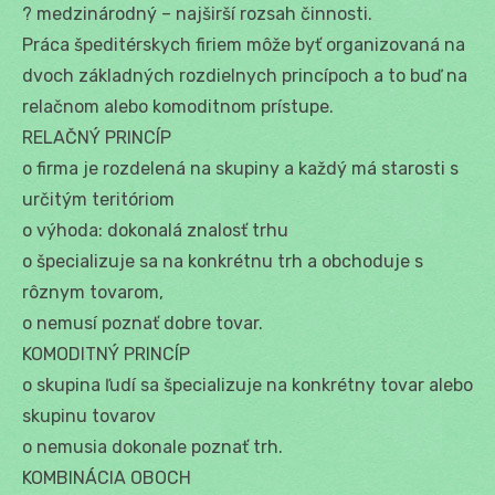
? medzinárodný – najširší rozsah činnosti.
Práca špeditérskych firiem môže byť organizovaná na
dvoch základných rozdielnych princípoch a to buď na
relačnom alebo komoditnom prístupe.
RELAČNÝ PRINCÍP
o firma je rozdelená na skupiny a každý má starosti s
určitým teritóriom
o výhoda: dokonalá znalosť trhu
o špecializuje sa na konkrétnu trh a obchoduje s
rôznym tovarom,
o nemusí poznať dobre tovar.
KOMODITNÝ PRINCÍP
o skupina ľudí sa špecializuje na konkrétny tovar alebo
skupinu tovarov
o nemusia dokonale poznať trh.
KOMBINÁCIA OBOCH