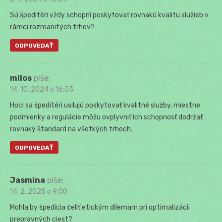
Sú špeditéri vždy schopní poskytovať rovnakú kvalitu služieb v
rámci rozmanitých trhov?
ODPOVEDAŤ
milos
píše:
14. 10. 2024 o 16:03
Hoci sa špeditéri usilujú poskytovať kvalitné služby, miestne
podmienky a regulácie môžu ovplyvniť ich schopnosť dodržať
rovnaký štandard na všetkých trhoch.
ODPOVEDAŤ
Jasmina
píše:
14. 2. 2025 o 9:00
Mohla by špedícia čeliť etickým dilemam pri optimalizácii
prepravných ciest?