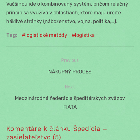
Väčšinou ide o kombinovaný systém, pričom relačný
princíp sa využíva v oblastiach, ktoré majú určité
háklivé stránky (náboženstvo, vojna, politika,…).
Tag:
logistické metódy
logistika
Previous
Navigácia
Previous
NÁKUPNÝ PROCES
v
post:
Next
článku
Next
Medzinárodná federácia špeditérskych zväzov
post:
FIATA
Komentáre k článku Špedícia –
zasielateľstvo (5)