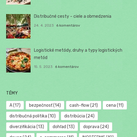
Distribučné cesty – ciele a obmedzenia
24. 4. 2023
6 komentárov
Logistické metódy, druhy a typy logistických
metód
15. 5. 2023
6 komentárov
TÉMY
A
(17)
bezpečnosť
(14)
cash-flow
(21)
cena
(11)
distribučná politika
(10)
distribúcia
(24)
diverzifikácia
(13)
dohľad
(13)
doprava
(24)