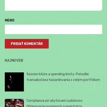
MENO
NAJNOVŠIE
Session kľúče a spending limity: Pohodlie
transakcií bez hazardovania s celým portfóliom
Compliance pri ubytovaní cudzincov:
Ohlasovacie povinnosti a registrácia