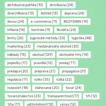
distribučná politika
(10)
distribúcia
(24)
diverzifikácia
(13)
dohľad
(13)
doprava
(24)
dovoz
(24)
e-commerce
(11)
INCOTERMS
(19)
inflácia
(14)
kontrola
(11)
likvidita
(24)
limity
(26)
logistické metódy
(33)
logistika
(48)
marketing
(23)
medzinárodný obchod
(30)
náklady
(13)
obchod
(129)
obchodné trhy
(14)
poplatky
(17)
pravidlá
(12)
predaj
(77)
predajca
(20)
preprava
(27)
propagácia
(21)
regulácia
(17)
riziko
(35)
riziká
(22)
rozpočet
(18)
sťahovanie
(20)
tovar
(24)
tovaroznalectvo
(23)
transparentnosť
(17)
trh
(12)
trhy
(17)
udržateľnosť
(12)
výnos
(12)