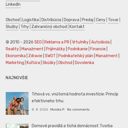
LinkedIn
Obchod
|
Logistika
|
Distribúcia
|
Doprava
|
Predaj
|
Ceny
|
Tovar
|
Služby
|
Trhy
|
Zahraničný obchod
|
Kontakt
© 2010 - 2026
SEO
|
Reklama a PR
|
Vrtuľníky
|
Autoškola
|
Reality
|
Manažment
|
Prijímáčky
|
Podnikanie
|
Financie
|
Ekonomika
|
Zdravie
|
SWOT
|
Podnikateľský plán
|
Manažment
|
Marketing
|
Kultúra
|
Skúšky
|
Obchod
|
Dovolenka
NAJNOVŠIE
Trhová vs. vnútorná hodnota investície: Princíp
efektívneho trhu
8. 8. 2026
Monika P.
No comments
Domové pravidlá a tichá domácnosť: Tvorba