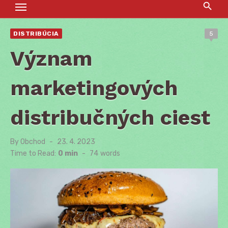
DISTRIBÚCIA
5
Význam
marketingových
distribučných ciest
By
Obchod
Posted
23. 4. 2023
on
Time to Read:
0 min
-
74
words