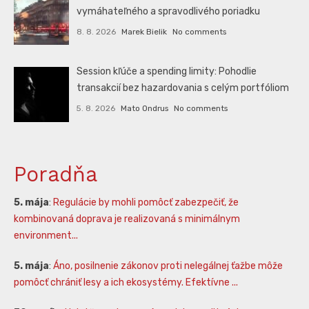
vymáhateľného a spravodlivého poriadku
8. 8. 2026
Marek Bielik
No comments
Session kľúče a spending limity: Pohodlie
transakcií bez hazardovania s celým portfóliom
5. 8. 2026
Mato Ondrus
No comments
Poradňa
5. mája
:
Regulácie by mohli pomôcť zabezpečiť, že
kombinovaná doprava je realizovaná s minimálnym
environment...
5. mája
:
Áno, posilnenie zákonov proti nelegálnej ťažbe môže
pomôcť chrániť lesy a ich ekosystémy. Efektívne ...