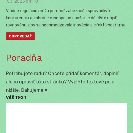
7. 3. 2025 o 11:10
Vládne regulácie môžu pomôcť zabezpečiť spravodlivú
konkurenciu a zabrániť monopolom, avšak je dôležité nájsť
rovnováhu, aby sa neobmedzovala inovácia a efektívnosť trhu.
ODPOVEDAŤ
Poradňa
Potrebujete radu? Chcete pridať komentár, doplniť
alebo upraviť túto stránku? Vyplňte textové pole
nižšie. Ďakujeme ♥
VÁŠ TEXT