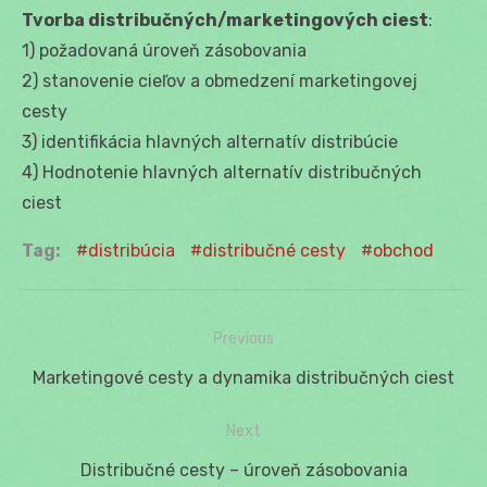
Tvorba distribučných/marketingových ciest
:
1) požadovaná úroveň zásobovania
2) stanovenie cieľov a obmedzení marketingovej
cesty
3) identifikácia hlavných alternatív distribúcie
4) Hodnotenie hlavných alternatív distribučných
ciest
Tag:
distribúcia
distribučné cesty
obchod
Previous
Navigácia
Previous
Marketingové cesty a dynamika distribučných ciest
v
post:
Next
článku
Next
Distribučné cesty – úroveň zásobovania