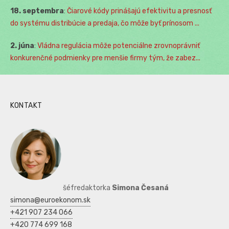
18. septembra
:
Čiarové kódy prinášajú efektivitu a presnosť
do systému distribúcie a predaja, čo môže byť prínosom ...
2. júna
:
Vládna regulácia môže potenciálne zrovnoprávniť
konkurenčné podmienky pre menšie firmy tým, že zabez...
KONTAKT
šéfredaktorka
Simona Česaná
simona@euroekonom.sk
+421 907 234 066
+420 774 699 168