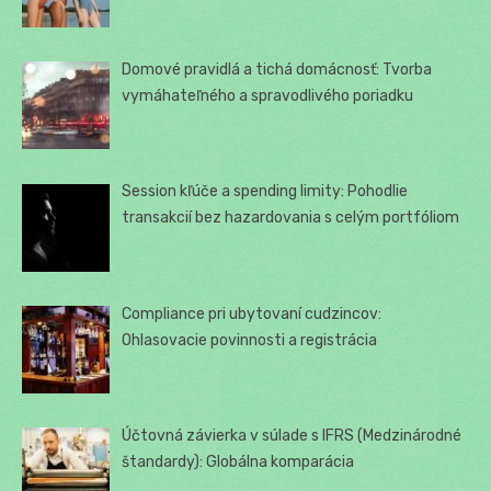
Domové pravidlá a tichá domácnosť: Tvorba
vymáhateľného a spravodlivého poriadku
Session kľúče a spending limity: Pohodlie
transakcií bez hazardovania s celým portfóliom
Compliance pri ubytovaní cudzincov:
Ohlasovacie povinnosti a registrácia
Účtovná závierka v súlade s IFRS (Medzinárodné
štandardy): Globálna komparácia