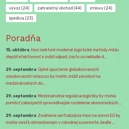
vývoz
(24)
zahraničný obchod
(44)
zmluvy
(24)
špedícia
(23)
Poradňa
15. októbra
:
Hoci niektoré moderné logistické metódy môžu
zlepšiť efektívnosť a znížiť odpad, často sa nekladie d...
29. septembra
:
Úplné opustenie globalizovaných
zásobovacích reťazcov by mohlo znížiť závislosť na
medzinárodných do...
29. septembra
:
Medzinárodná regulácia logistiky by mohla
pomôcť zabezpečiť spravodlivejšie rozdelenie ekonomických ...
29. septembra
:
Zosilnená centralizácia moci na úrovni EÚ by
mohla viesť k obmedzeniam v národnej suverenite, keďže ...