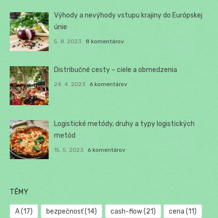
Výhody a nevýhody vstupu krajiny do Európskej
únie
5. 8. 2023
8 komentárov
Distribučné cesty – ciele a obmedzenia
24. 4. 2023
6 komentárov
Logistické metódy, druhy a typy logistických
metód
15. 5. 2023
6 komentárov
TÉMY
A
(17)
bezpečnosť
(14)
cash-flow
(21)
cena
(11)