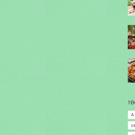
TÉ
A
c