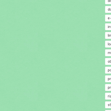
di
d
e
in
li
lo
m
o
p
p
p
ri
s