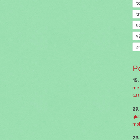
t
t
u
v
z
P
15.
met
čast
29
glo
moh
29