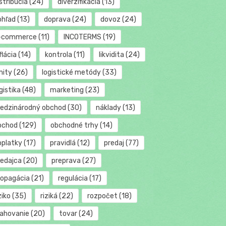
stribúcia
(24)
diverzifikácia
(13)
ohľad
(13)
doprava
(24)
dovoz
(24)
-commerce
(11)
INCOTERMS
(19)
flácia
(14)
kontrola
(11)
likvidita
(24)
mity
(26)
logistické metódy
(33)
gistika
(48)
marketing
(23)
edzinárodný obchod
(30)
náklady
(13)
bchod
(129)
obchodné trhy
(14)
oplatky
(17)
pravidlá
(12)
predaj
(77)
redajca
(20)
preprava
(27)
ropagácia
(21)
regulácia
(17)
ziko
(35)
riziká
(22)
rozpočet
(18)
ťahovanie
(20)
tovar
(24)