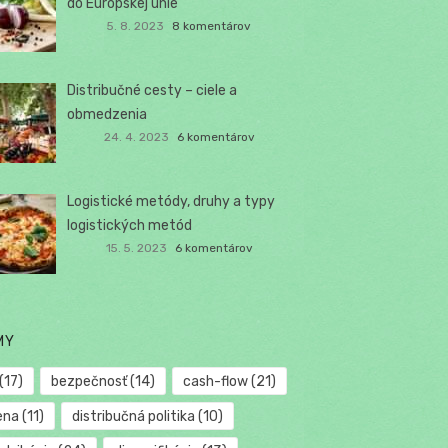
do Európskej únie
5. 8. 2023
8 komentárov
Distribučné cesty – ciele a
obmedzenia
24. 4. 2023
6 komentárov
Logistické metódy, druhy a typy
logistických metód
15. 5. 2023
6 komentárov
MY
(17)
bezpečnosť
(14)
cash-flow
(21)
ena
(11)
distribučná politika
(10)