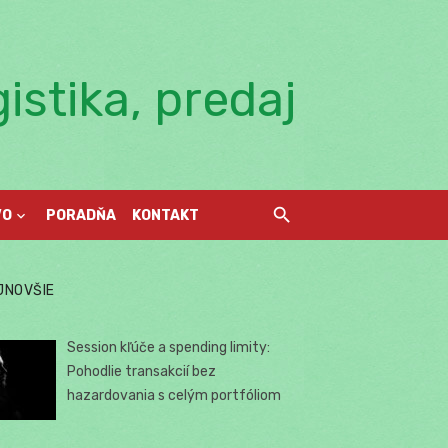
istika, predaj
VO
PORADŇA
KONTAKT
JNOVŠIE
Session kľúče a spending limity:
Pohodlie transakcií bez
hazardovania s celým portfóliom