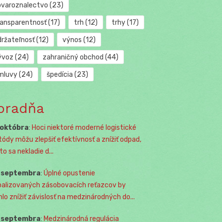
ovaroznalectvo
(23)
ransparentnosť
(17)
trh
(12)
trhy
(17)
držateľnosť
(12)
výnos
(12)
ývoz
(24)
zahraničný obchod
(44)
mluvy
(24)
špedícia
(23)
oradňa
 októbra
:
Hoci niektoré moderné logistické
ódy môžu zlepšiť efektívnosť a znížiť odpad,
o sa nekladie d...
. septembra
:
Úplné opustenie
balizovaných zásobovacích reťazcov by
lo znížiť závislosť na medzinárodných do...
. septembra
:
Medzinárodná regulácia