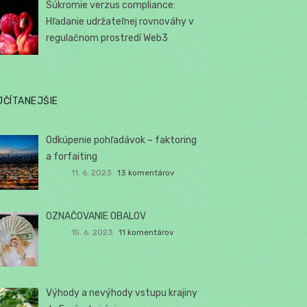
Súkromie verzus compliance:
Hľadanie udržateľnej rovnováhy v
regulačnom prostredí Web3
JČÍTANEJŠIE
Odkúpenie pohľadávok – faktoring
a forfaiting
11. 6. 2023
13 komentárov
OZNAČOVANIE OBALOV
15. 6. 2023
11 komentárov
Výhody a nevýhody vstupu krajiny