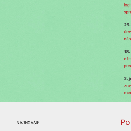
log
spr
29
úro
nár
18
efe
pre
2. 
zro
men
Po
NAJNOVŠIE