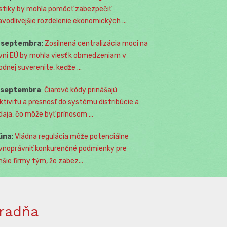
istiky by mohla pomôcť zabezpečiť
avodlivejšie rozdelenie ekonomických ...
. septembra
:
Zosilnená centralizácia moci na
vni EÚ by mohla viesť k obmedzeniam v
odnej suverenite, keďže ...
. septembra
:
Čiarové kódy prinášajú
ktivitu a presnosť do systému distribúcie a
daja, čo môže byť prínosom ...
júna
:
Vládna regulácia môže potenciálne
vnoprávniť konkurenčné podmienky pre
šie firmy tým, že zabez...
radňa