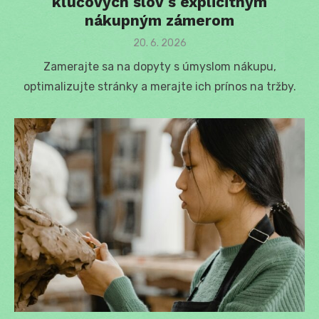
kľúčových slov s explicitným
nákupným zámerom
Posted
20. 6. 2026
on
Zamerajte sa na dopyty s úmyslom nákupu,
optimalizujte stránky a merajte ich prínos na tržby.