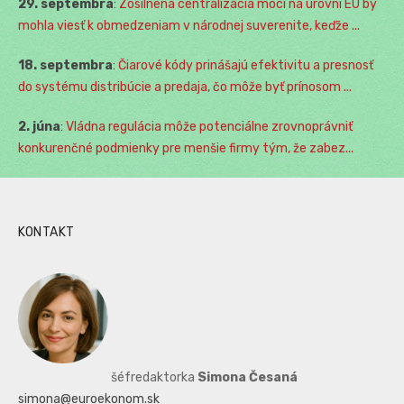
29. septembra
:
Zosilnená centralizácia moci na úrovni EÚ by
mohla viesť k obmedzeniam v národnej suverenite, keďže ...
18. septembra
:
Čiarové kódy prinášajú efektivitu a presnosť
do systému distribúcie a predaja, čo môže byť prínosom ...
2. júna
:
Vládna regulácia môže potenciálne zrovnoprávniť
konkurenčné podmienky pre menšie firmy tým, že zabez...
KONTAKT
šéfredaktorka
Simona Česaná
simona@euroekonom.sk