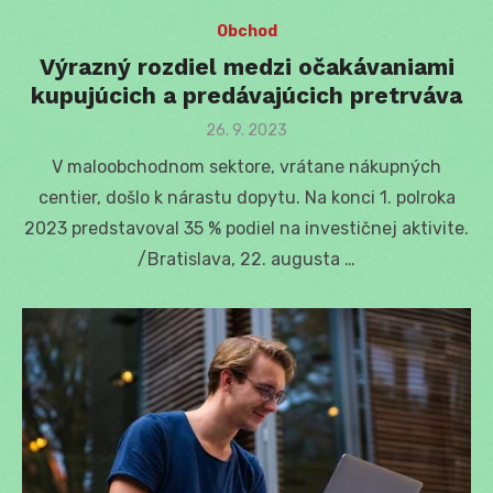
Obchod
Výrazný rozdiel medzi očakávaniami
kupujúcich a predávajúcich pretrváva
Posted
26. 9. 2023
on
V maloobchodnom sektore, vrátane nákupných
centier, došlo k nárastu dopytu. Na konci 1. polroka
2023 predstavoval 35 % podiel na investičnej aktivite.
/Bratislava, 22. augusta …