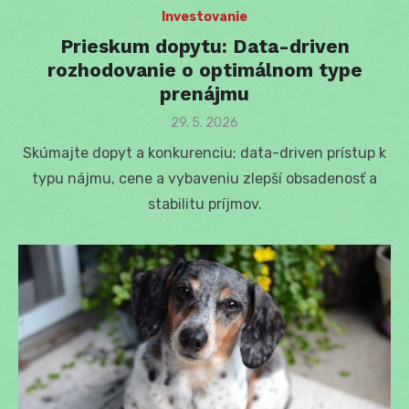
Investovanie
Prieskum dopytu: Data-driven
rozhodovanie o optimálnom type
prenájmu
Posted
29. 5. 2026
on
Skúmajte dopyt a konkurenciu; data-driven prístup k
typu nájmu, cene a vybaveniu zlepší obsadenosť a
stabilitu príjmov.