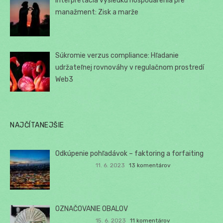
Interpretácia výsledku hospodárenia pre
manažment: Zisk a marže
Súkromie verzus compliance: Hľadanie
udržateľnej rovnováhy v regulačnom prostredí
Web3
NAJČÍTANEJŠIE
Odkúpenie pohľadávok – faktoring a forfaiting
11. 6. 2023
13 komentárov
OZNAČOVANIE OBALOV
15. 6. 2023
11 komentárov