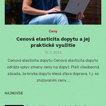
Ceny
Cenová elasticita dopytu a jej
praktické využitie
Posted
13. 5. 2023
on
Cenová elasticita dopytu Cenová elasticita dopytu
odráža vplyv zmeny ceny na dopyt. Platí všeobecná
zásada, že krivka dopytu klesá zľava doprava, t.j. so
znižovaním ceny …
NAJNOVŠIE