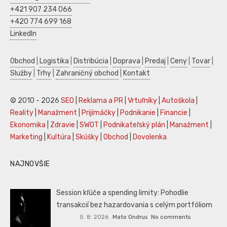
+421 907 234 066
+420 774 699 168
LinkedIn
Obchod
|
Logistika
|
Distribúcia
|
Doprava
|
Predaj
|
Ceny
|
Tovar
|
Služby
|
Trhy
|
Zahraničný obchod
|
Kontakt
© 2010 - 2026
SEO
|
Reklama a PR
|
Vrtuľníky
|
Autoškola
|
Reality
|
Manažment
|
Prijímáčky
|
Podnikanie
|
Financie
|
Ekonomika
|
Zdravie
|
SWOT
|
Podnikateľský plán
|
Manažment
|
Marketing
|
Kultúra
|
Skúšky
|
Obchod
|
Dovolenka
NAJNOVŠIE
Session kľúče a spending limity: Pohodlie
transakcií bez hazardovania s celým portfóliom
5. 8. 2026
Mato Ondrus
No comments