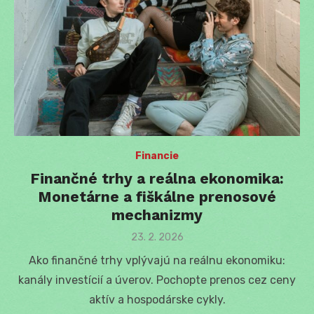
Financie
Finančné trhy a reálna ekonomika:
Monetárne a fiškálne prenosové
mechanizmy
Posted
23. 2. 2026
on
Ako finančné trhy vplývajú na reálnu ekonomiku:
kanály investícií a úverov. Pochopte prenos cez ceny
aktív a hospodárske cykly.