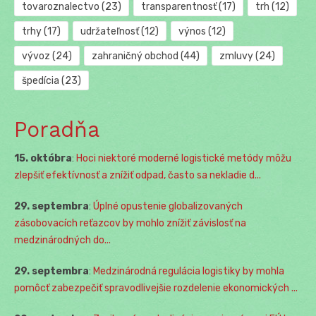
tovaroznalectvo
(23)
transparentnosť
(17)
trh
(12)
trhy
(17)
udržateľnosť
(12)
výnos
(12)
vývoz
(24)
zahraničný obchod
(44)
zmluvy
(24)
špedícia
(23)
Poradňa
15. októbra
:
Hoci niektoré moderné logistické metódy môžu
zlepšiť efektívnosť a znížiť odpad, často sa nekladie d...
29. septembra
:
Úplné opustenie globalizovaných
zásobovacích reťazcov by mohlo znížiť závislosť na
medzinárodných do...
29. septembra
:
Medzinárodná regulácia logistiky by mohla
pomôcť zabezpečiť spravodlivejšie rozdelenie ekonomických ...