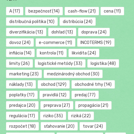
A
(17)
bezpečnosť
(14)
cash-flow
(21)
cena
(11)
distribučná politika
(10)
distribúcia
(24)
diverzifikácia
(13)
dohľad
(13)
doprava
(24)
dovoz
(24)
e-commerce
(11)
INCOTERMS
(19)
inflácia
(14)
kontrola
(11)
likvidita
(24)
limity
(26)
logistické metódy
(33)
logistika
(48)
marketing
(23)
medzinárodný obchod
(30)
náklady
(13)
obchod
(129)
obchodné trhy
(14)
poplatky
(17)
pravidlá
(12)
predaj
(77)
predajca
(20)
preprava
(27)
propagácia
(21)
regulácia
(17)
riziko
(35)
riziká
(22)
rozpočet
(18)
sťahovanie
(20)
tovar
(24)