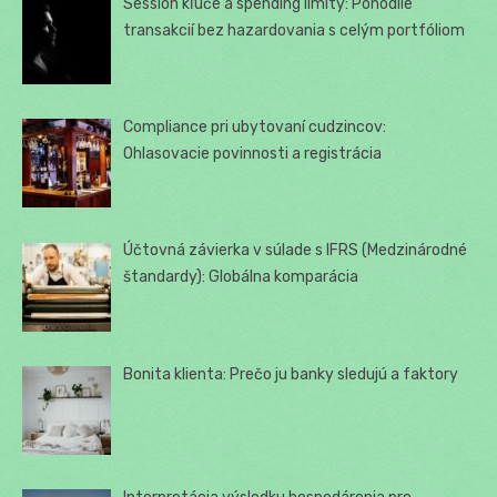
Session kľúče a spending limity: Pohodlie
transakcií bez hazardovania s celým portfóliom
Compliance pri ubytovaní cudzincov:
Ohlasovacie povinnosti a registrácia
Účtovná závierka v súlade s IFRS (Medzinárodné
štandardy): Globálna komparácia
Bonita klienta: Prečo ju banky sledujú a faktory