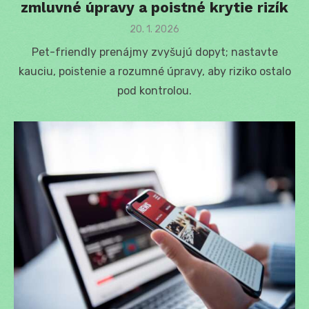
zmluvné úpravy a poistné krytie rizík
Posted
20. 1. 2026
on
Pet-friendly prenájmy zvyšujú dopyt; nastavte
kauciu, poistenie a rozumné úpravy, aby riziko ostalo
pod kontrolou.