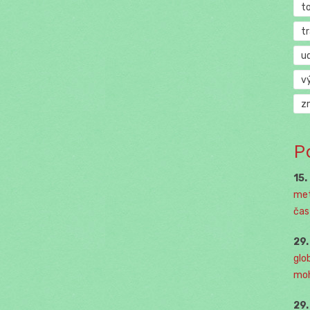
t
t
u
v
z
P
15.
met
čast
29
glo
moh
29