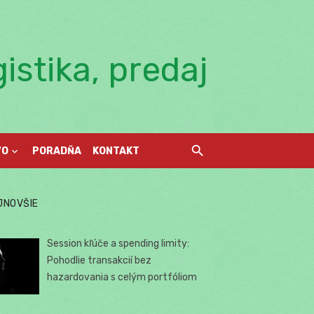
istika, predaj
VO
PORADŇA
KONTAKT
JNOVŠIE
Session kľúče a spending limity:
Pohodlie transakcií bez
hazardovania s celým portfóliom