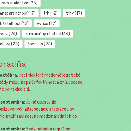
ovaroznalectvo
(23)
ransparentnosť
(17)
trh
(12)
trhy
(17)
držateľnosť
(12)
výnos
(12)
ývoz
(24)
zahraničný obchod
(44)
mluvy
(24)
špedícia
(23)
oradňa
 októbra
:
Hoci niektoré moderné logistické
ódy môžu zlepšiť efektívnosť a znížiť odpad,
o sa nekladie d...
. septembra
:
Úplné opustenie
balizovaných zásobovacích reťazcov by
lo znížiť závislosť na medzinárodných do...
. septembra
:
Medzinárodná regulácia