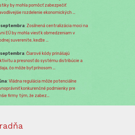
istiky by mohla pomôcť zabezpečiť
avodlivejšie rozdelenie ekonomických ...
. septembra
:
Zosilnená centralizácia moci na
vni EÚ by mohla viesť k obmedzeniam v
odnej suverenite, keďže ...
. septembra
:
Čiarové kódy prinášajú
ktivitu a presnosť do systému distribúcie a
daja, čo môže byť prínosom ...
júna
:
Vládna regulácia môže potenciálne
vnoprávniť konkurenčné podmienky pre
šie firmy tým, že zabez...
radňa