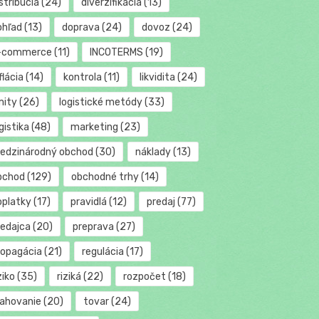
stribúcia
(24)
diverzifikácia
(13)
ohľad
(13)
doprava
(24)
dovoz
(24)
-commerce
(11)
INCOTERMS
(19)
flácia
(14)
kontrola
(11)
likvidita
(24)
mity
(26)
logistické metódy
(33)
gistika
(48)
marketing
(23)
edzinárodný obchod
(30)
náklady
(13)
bchod
(129)
obchodné trhy
(14)
oplatky
(17)
pravidlá
(12)
predaj
(77)
redajca
(20)
preprava
(27)
ropagácia
(21)
regulácia
(17)
ziko
(35)
riziká
(22)
rozpočet
(18)
ťahovanie
(20)
tovar
(24)