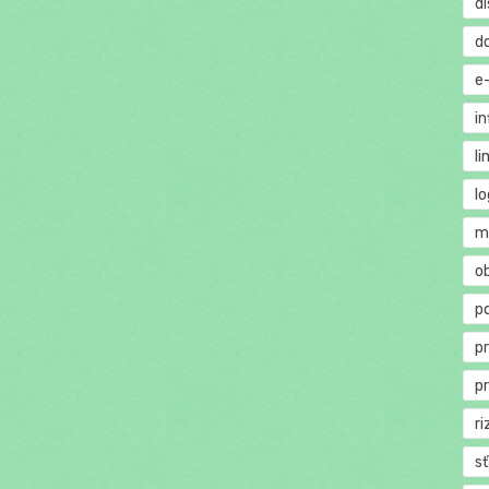
di
d
e
in
li
lo
m
o
p
p
p
ri
s