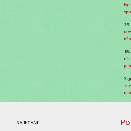
log
spr
29
úro
nár
18
efe
pre
2. 
zro
men
Po
NAJNOVŠIE