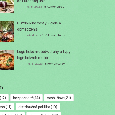
do Európskej únie
5. 8. 2023
8 komentárov
Distribučné cesty – ciele a
obmedzenia
24. 4. 2023
6 komentárov
Logistické metódy, druhy a typy
logistických metód
15. 5. 2023
6 komentárov
MY
(17)
bezpečnosť
(14)
cash-flow
(21)
ena
(11)
distribučná politika
(10)