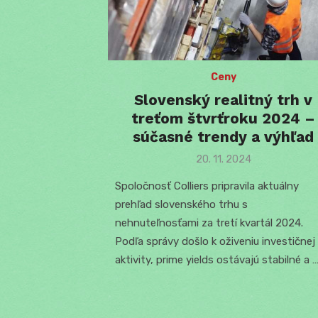
Ceny
Slovenský realitný trh v
treťom štvrťroku 2024 –
súčasné trendy a výhľad
Posted
20. 11. 2024
on
Spoločnosť Colliers pripravila aktuálny
prehľad slovenského trhu s
nehnuteľnosťami za tretí kvartál 2024.
Podľa správy došlo k oživeniu investičnej
aktivity, prime yields ostávajú stabilné a 