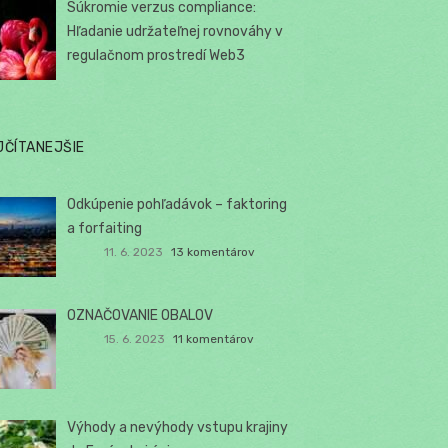
Súkromie verzus compliance:
Hľadanie udržateľnej rovnováhy v
regulačnom prostredí Web3
JČÍTANEJŠIE
Odkúpenie pohľadávok – faktoring
a forfaiting
11. 6. 2023
13 komentárov
OZNAČOVANIE OBALOV
15. 6. 2023
11 komentárov
Výhody a nevýhody vstupu krajiny