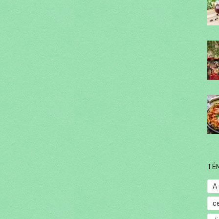
TÉ
A
c