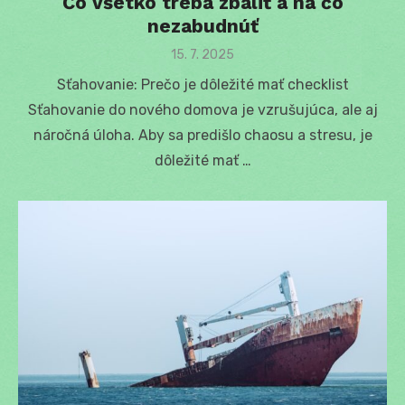
Čo všetko treba zbaliť a na čo
nezabudnúť
Posted
15. 7. 2025
on
Sťahovanie: Prečo je dôležité mať checklist
Sťahovanie do nového domova je vzrušujúca, ale aj
náročná úloha. Aby sa predišlo chaosu a stresu, je
dôležité mať …