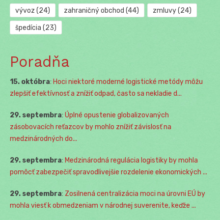
vývoz
(24)
zahraničný obchod
(44)
zmluvy
(24)
špedícia
(23)
Poradňa
15. októbra
:
Hoci niektoré moderné logistické metódy môžu
zlepšiť efektívnosť a znížiť odpad, často sa nekladie d...
29. septembra
:
Úplné opustenie globalizovaných
zásobovacích reťazcov by mohlo znížiť závislosť na
medzinárodných do...
29. septembra
:
Medzinárodná regulácia logistiky by mohla
pomôcť zabezpečiť spravodlivejšie rozdelenie ekonomických ...
29. septembra
:
Zosilnená centralizácia moci na úrovni EÚ by
mohla viesť k obmedzeniam v národnej suverenite, keďže ...