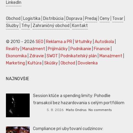
LinkedIn
Obchod
|
Logistika
|
Distribúcia
|
Doprava
|
Predaj
|
Ceny
|
Tovar
|
Služby
|
Trhy
|
Zahraničný obchod
|
Kontakt
© 2010 - 2026
SEO
|
Reklama a PR
|
Vrtuľníky
|
Autoškola
|
Reality
|
Manažment
|
Prijímáčky
|
Podnikanie
|
Financie
|
Ekonomika
|
Zdravie
|
SWOT
|
Podnikateľský plán
|
Manažment
|
Marketing
|
Kultúra
|
Skúšky
|
Obchod
|
Dovolenka
NAJNOVŠIE
Session kľúče a spending limity: Pohodlie
transakcií bez hazardovania s celým portfóliom
5. 8. 2026
Mato Ondrus
No comments
Compliance pri ubytovaní cudzincov: