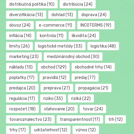
distribučná politika
(10)
distribúcia
(24)
diverzifikácia
(13)
dohľad
(13)
doprava
(24)
dovoz
(24)
e-commerce
(11)
INCOTERMS
(19)
inflácia
(14)
kontrola
(11)
likvidita
(24)
limity
(26)
logistické metódy
(33)
logistika
(48)
marketing
(23)
medzinárodný obchod
(30)
náklady
(13)
obchod
(129)
obchodné trhy
(14)
poplatky
(17)
pravidlá
(12)
predaj
(77)
predajca
(20)
preprava
(27)
propagácia
(21)
regulácia
(17)
riziko
(35)
riziká
(22)
rozpočet
(18)
sťahovanie
(20)
tovar
(24)
tovaroznalectvo
(23)
transparentnosť
(17)
trh
(12)
trhy
(17)
udržateľnosť
(12)
výnos
(12)