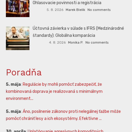
Ohlasovacie povinnosti a registrácia
5. 8. 2026
Marek Bielik
No comments
Účtovná závierka v súlade s IFRS (Medzinárodné
štandardy): Globálna komparácia
4. 8. 2026
Monika P.
No comments
Poradňa
5. mája
:
Regulácie by mohli pomôcť zabezpečiť, že
kombinovaná doprava je realizovaná s minimálnym
environment...
5. mája
:
Áno, posilnenie zákonov proti nelegálnej ťažbe môže
pomôcť chrániť lesy a ich ekosystémy. Efektívne ...
30. apríla
:
Uplatňovanie agresívnych komoditných