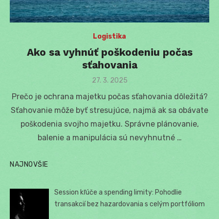
Logistika
Ako sa vyhnúť poškodeniu počas
sťahovania
Posted
27. 3. 2025
on
Prečo je ochrana majetku počas sťahovania dôležitá?
Sťahovanie môže byť stresujúce, najmä ak sa obávate
poškodenia svojho majetku. Správne plánovanie,
balenie a manipulácia sú nevyhnutné …
NAJNOVŠIE
Session kľúče a spending limity: Pohodlie
transakcií bez hazardovania s celým portfóliom