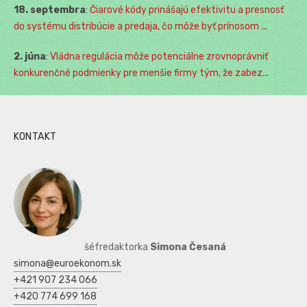
18. septembra
:
Čiarové kódy prinášajú efektivitu a presnosť
do systému distribúcie a predaja, čo môže byť prínosom ...
2. júna
:
Vládna regulácia môže potenciálne zrovnoprávniť
konkurenčné podmienky pre menšie firmy tým, že zabez...
KONTAKT
šéfredaktorka
Simona Česaná
simona@euroekonom.sk
+421 907 234 066
+420 774 699 168