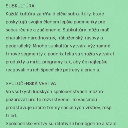
SUBKULTÚRA
Každá kultúra zahŕňa dielčie subkultúry, ktoré
poskytujú svojím členom lepšie podmienky pre
sebaurčenie a začlenenie. Subkultúry môžu mať
charakter národnostný, náboženský, rasový a
geografický. Mnoho subkultúr vytvára významné
trhové segmenty a podnikatelia sa snažia vytvárať
produkty a mrkt. programy tak, aby čo najlepšie
reagovali na ich špecifické potreby a priania.
SPOLOČENSKÁ VRSTVA
Vo všetkých ľudských spoločenstvách možno
pozorovať určité rozvrstvenie. To väčšinou
predstavuje určité formy sociálnych vrstiev, resp.
tried.
Spoločenské vrstvy sú relatívne homogénne a stále