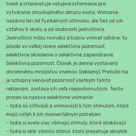
triedi a interpretuje vstupné informácie pre
vytváranie zmysluplného obrazu sveta. Vnímanie
nezávisí len od fyzikálnych stimulov, ale tiež od ich
vzťahov k okoliu a od osobnosti jednotlivca.
Jednotlivci môžu rovnakú situáciu vnímať odlišne, tu
pôsobí vo veľkej miere selektívna pozornosť,
selektívne skreslenie a selektívne zapamätanie.
Selektívna pozornosť. Človek je denne vystavený
ohromnému množstvu vnemov. (reklamy). Pretože nie
je schopný venovať pozornosť všetkým týmto
reklamám, zostáva ich veľa nepovšimnutých. Tento
proces sa nazýva selektívne vnímanie:
– ľudia sú citlivejší a vnímavejší k tým stimulom, ktoré
majú vzťah k ich momentálnym potrebám
– ľudia si oveľa viac všímajú stimuly, ktoré očakávajú
– ľudia si skôr všimnú stimul, ktorý presahuje obvyklé