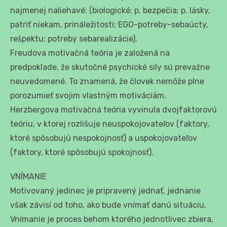
najmenej naliehavé: (biologické; p. bezpečia; p. lásky,
patriť niekam, prináležitosti; EGO-potreby-sebaúcty,
rešpektu; potreby sebarealizácie).
Freudova motivačná teória je založená na
predpoklade, že skutočné psychické sily sú prevažne
neuvedomené. To znamená, že človek nemôže plne
porozumieť svojim vlastným motiváciám.
Herzbergova motivačná teória vyvinula dvojfaktorovú
teóriu, v ktorej rozlišuje neuspokojovateľov (faktory,
ktoré spôsobujú nespokojnosť) a uspokojovateľov
(faktory, ktoré spôsobujú spokojnosť).
VNÍMANIE
Motivovaný jedinec je pripravený jednať, jednanie
však závisí od toho, ako bude vnímať danú situáciu.
Vnímanie je proces behom ktorého jednotlivec zbiera,