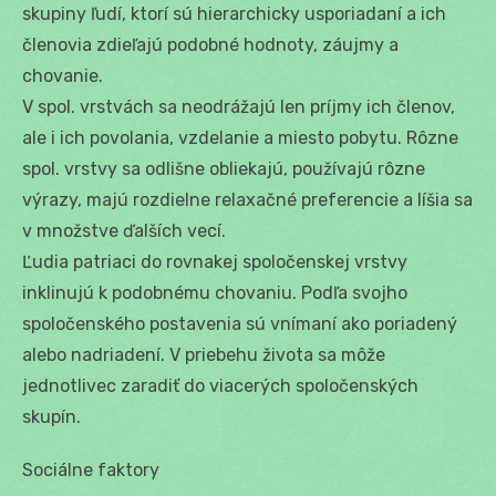
skupiny ľudí, ktorí sú hierarchicky usporiadaní a ich
členovia zdieľajú podobné hodnoty, záujmy a
chovanie.
V spol. vrstvách sa neodrážajú len príjmy ich členov,
ale i ich povolania, vzdelanie a miesto pobytu. Rôzne
spol. vrstvy sa odlišne obliekajú, používajú rôzne
výrazy, majú rozdielne relaxačné preferencie a líšia sa
v množstve ďalších vecí.
Ľudia patriaci do rovnakej spoločenskej vrstvy
inklinujú k podobnému chovaniu. Podľa svojho
spoločenského postavenia sú vnímaní ako poriadený
alebo nadriadení. V priebehu života sa môže
jednotlivec zaradiť do viacerých spoločenských
skupín.
Sociálne faktory