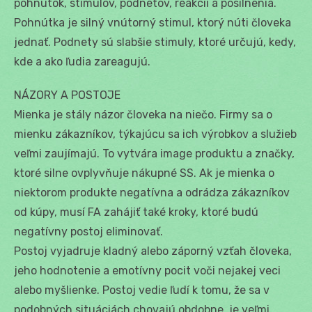
pohnútok, stimulov, podnetov, reakcií a posilnenia.
Pohnútka je silný vnútorný stimul, ktorý núti človeka
jednať. Podnety sú slabšie stimuly, ktoré určujú, kedy,
kde a ako ľudia zareagujú.
NÁZORY A POSTOJE
Mienka je stály názor človeka na niečo. Firmy sa o
mienku zákazníkov, týkajúcu sa ich výrobkov a služieb
veľmi zaujímajú. To vytvára image produktu a značky,
ktoré silne ovplyvňuje nákupné SS. Ak je mienka o
niektorom produkte negatívna a odrádza zákazníkov
od kúpy, musí FA zahájiť také kroky, ktoré budú
negatívny postoj eliminovať.
Postoj vyjadruje kladný alebo záporný vzťah človeka,
jeho hodnotenie a emotívny pocit voči nejakej veci
alebo myšlienke. Postoj vedie ľudí k tomu, že sa v
podobných situáciách chovajú obdobne, je veľmi