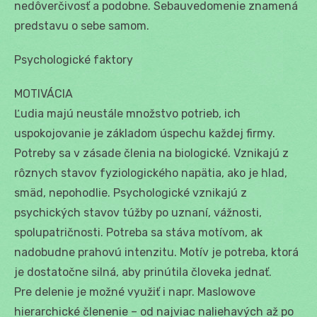
nedôverčivosť a podobne. Sebauvedomenie znamená
predstavu o sebe samom.
Psychologické faktory
MOTIVÁCIA
Ľudia majú neustále množstvo potrieb, ich
uspokojovanie je základom úspechu každej firmy.
Potreby sa v zásade členia na biologické. Vznikajú z
rôznych stavov fyziologického napätia, ako je hlad,
smäd, nepohodlie. Psychologické vznikajú z
psychických stavov túžby po uznaní, vážnosti,
spolupatričnosti. Potreba sa stáva motívom, ak
nadobudne prahovú intenzitu. Motív je potreba, ktorá
je dostatočne silná, aby prinútila človeka jednať.
Pre delenie je možné využiť i napr. Maslowove
hierarchické členenie – od najviac naliehavých až po