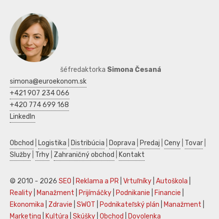
šéfredaktorka
Simona Česaná
simona@euroekonom.sk
+421 907 234 066
+420 774 699 168
LinkedIn
Obchod
|
Logistika
|
Distribúcia
|
Doprava
|
Predaj
|
Ceny
|
Tovar
|
Služby
|
Trhy
|
Zahraničný obchod
|
Kontakt
© 2010 - 2026
SEO
|
Reklama a PR
|
Vrtuľníky
|
Autoškola
|
Reality
|
Manažment
|
Prijímáčky
|
Podnikanie
|
Financie
|
Ekonomika
|
Zdravie
|
SWOT
|
Podnikateľský plán
|
Manažment
|
Marketing
|
Kultúra
|
Skúšky
|
Obchod
|
Dovolenka