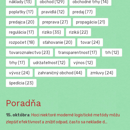
náklady
(13)
obchod
(129)
obchodné trhy
(14)
poplatky
(17)
pravidlá
(12)
predaj
(77)
predajca
(20)
preprava
(27)
propagácia
(21)
regulácia
(17)
riziko
(35)
riziká
(22)
rozpočet
(18)
sťahovanie
(20)
tovar
(24)
tovaroznalectvo
(23)
transparentnosť
(17)
trh
(12)
trhy
(17)
udržateľnosť
(12)
výnos
(12)
vývoz
(24)
zahraničný obchod
(44)
zmluvy
(24)
špedícia
(23)
Poradňa
15. októbra
:
Hoci niektoré moderné logistické metódy môžu
zlepšiť efektívnosť a znížiť odpad, často sa nekladie d...