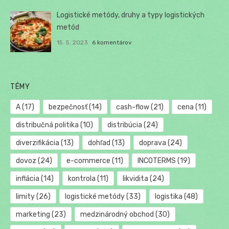
Logistické metódy, druhy a typy logistických
metód
15. 5. 2023
6 komentárov
TÉMY
A
(17)
bezpečnosť
(14)
cash-flow
(21)
cena
(11)
distribučná politika
(10)
distribúcia
(24)
diverzifikácia
(13)
dohľad
(13)
doprava
(24)
dovoz
(24)
e-commerce
(11)
INCOTERMS
(19)
inflácia
(14)
kontrola
(11)
likvidita
(24)
limity
(26)
logistické metódy
(33)
logistika
(48)
marketing
(23)
medzinárodný obchod
(30)