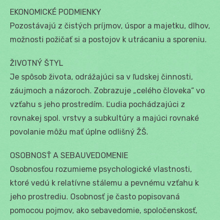
EKONOMICKÉ PODMIENKY
Pozostávajú z čistých príjmov, úspor a majetku, dlhov,
možnosti požičať si a postojov k utrácaniu a sporeniu.
ŽIVOTNÝ ŠTYL
Je spôsob života, odrážajúci sa v ľudskej činnosti,
záujmoch a názoroch. Zobrazuje „celého človeka“ vo
vzťahu s jeho prostredím. Ľudia pochádzajúci z
rovnakej spol. vrstvy a subkultúry a majúci rovnaké
povolanie môžu mať úplne odlišný ŽŠ.
OSOBNOSŤ A SEBAUVEDOMENIE
Osobnosťou rozumieme psychologické vlastnosti,
ktoré vedú k relatívne stálemu a pevnému vzťahu k
jeho prostrediu. Osobnosť je často popisovaná
pomocou pojmov, ako sebavedomie, spoločenskosť,