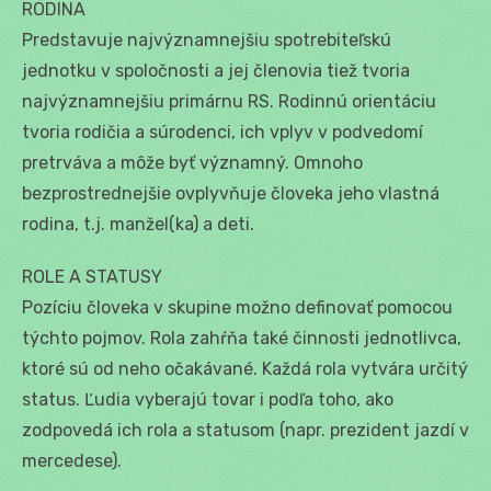
RODINA
Predstavuje najvýznamnejšiu spotrebiteľskú
jednotku v spoločnosti a jej členovia tiež tvoria
najvýznamnejšiu primárnu RS. Rodinnú orientáciu
tvoria rodičia a súrodenci, ich vplyv v podvedomí
pretrváva a môže byť významný. Omnoho
bezprostrednejšie ovplyvňuje človeka jeho vlastná
rodina, t.j. manžel(ka) a deti.
ROLE A STATUSY
Pozíciu človeka v skupine možno definovať pomocou
týchto pojmov. Rola zahŕňa také činnosti jednotlivca,
ktoré sú od neho očakávané. Každá rola vytvára určitý
status. Ľudia vyberajú tovar i podľa toho, ako
zodpovedá ich rola a statusom (napr. prezident jazdí v
mercedese).