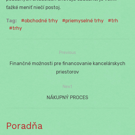
ťažké meniť niečí postoj.
Tag:
obchodné trhy
priemyselné trhy
trh
trhy
Previous
Navigácia
Previous
Finančné možnosti pre financovanie kancelárskych
v
post:
priestorov
článku
Next
Next
NÁKUPNÝ PROCES
post:
Poradňa