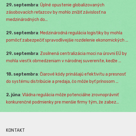
29. septembra
:
Úplné opustenie globalizovaných
zásobovacích reťazcov by mohlo znížiť závislosť na
medzinárodných do...
29. septembra
:
Medzinárodná regulácia logistiky by mohla
pomôcť zabezpečiť spravodlivejšie rozdelenie ekonomických ...
29. septembra
:
Zosilnená centralizácia moci na úrovni EÚ by
mohla viesť k obmedzeniam v národnej suverenite, keďže ...
18. septembra
:
Čiarové kódy prinášajú efektivitu a presnosť
do systému distribúcie a predaja, čo môže byť prínosom ...
2. júna
:
Vládna regulácia môže potenciálne zrovnoprávniť
konkurenčné podmienky pre menšie firmy tým, že zabez...
KONTAKT