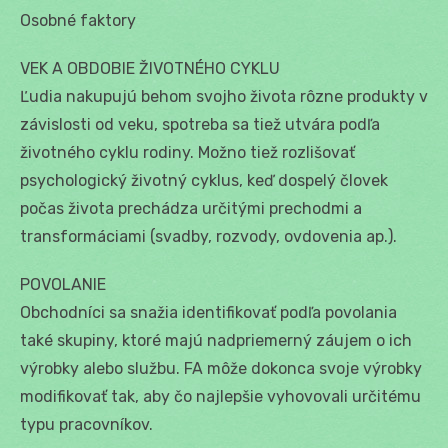
Osobné faktory
VEK A OBDOBIE ŽIVOTNÉHO CYKLU
Ľudia nakupujú behom svojho života rôzne produkty v
závislosti od veku, spotreba sa tiež utvára podľa
životného cyklu rodiny. Možno tiež rozlišovať
psychologický životný cyklus, keď dospelý človek
počas života prechádza určitými prechodmi a
transformáciami (svadby, rozvody, ovdovenia ap.).
POVOLANIE
Obchodníci sa snažia identifikovať podľa povolania
také skupiny, ktoré majú nadpriemerný záujem o ich
výrobky alebo službu. FA môže dokonca svoje výrobky
modifikovať tak, aby čo najlepšie vyhovovali určitému
typu pracovníkov.