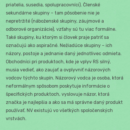
priatelia, susedia, spolupracovníci). Členské
sekundárne skupiny – tam pôsobenie nie je
nepretržité (náboženské skupiny, záujmové a
odborové organizácie), vzťahy sú tu viac formálne.
Také skupiny, ku ktorým si človek praje patriť sa
označujú ako aspiračné. Nežiadúce skupiny – ich
názory, postoje a jednanie daný jednotlivec odmieta.
Obchodníci pri produktoch, kde je vplyv RS silný,
musia vedieť, ako zaujať a ovplyvniť názorových
vodcov týchto skupín. Názorový vodca je osoba, ktorá
neformálnym spôsobom poskytuje informácie o
špecifických produktoch, vyslovuje názor, ktorá
značka je najlepšia a ako sa má správne daný produkt
používať. NV existujú vo všetkých spoločenských
vrstvách.