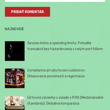
NAJNOVŠIE
Session kľúče a spending limity: Pohodlie
transakcií bez hazardovania s celým portfóliom
Compliance pri ubytovaní cudzincov:
Ohlasovacie povinnosti a registrácia
Účtovná závierka v súlade s IFRS (Medzinárodné
štandardy): Globálna komparácia