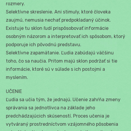
rozmery.
Selektívne skreslenie. Ani stimuly, ktoré človeka
zaujmú, nemusia nechať predpokladaný účinok.
Existuje tu sklon ľudí prispôsobovať informácie
osobným názorom a interpretovať ich spôsobom, ktorý
podporuje ich pôvodnú predstavu.
Selektívne zapamätanie. Ľudia zabúdajú väčšinu
toho, čo sa naučia. Pritom majú sklon podržať si tie
informácie, ktoré sú v súlade s ich postojmi a
myslením.
UČENIE
Ľudia sa učia tým, že jednajú. Učenie zahŕňa zmeny
správania sa jednotlivca na základe jeho
predchádzajúcich skúseností. Proces učenia je
vytváraný prostredníctvom vzájomného pôsobenia