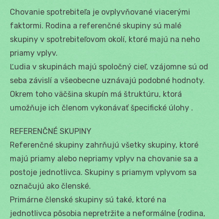
Chovanie spotrebiteľa je ovplyvňované viacerými
faktormi. Rodina a referenčné skupiny sú malé
skupiny v spotrebiteľovom okolí, ktoré majú na neho
priamy vplyv.
Ľudia v skupinách majú spoločný cieľ, vzájomne sú od
seba závislí a všeobecne uznávajú podobné hodnoty.
Okrem toho väčšina skupín má štruktúru, ktorá
umožňuje ich členom vykonávať špecifické úlohy .
REFERENČNÉ SKUPINY
Referenčné skupiny zahrňujú všetky skupiny, ktoré
majú priamy alebo nepriamy vplyv na chovanie sa a
postoje jednotlivca. Skupiny s priamym vplyvom sa
označujú ako členské.
Primárne členské skupiny sú také, ktoré na
jednotlivca pôsobia nepretržite a neformálne (rodina,