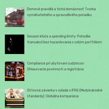
Domové pravidlá a tichá domácnosť: Tvorba
vymáhateľného a spravodlivého poriadku
Session kľúče a spending limity: Pohodlie
transakcií bez hazardovania s celým portfóliom
Compliance pri ubytovaní cudzincov:
Ohlasovacie povinnosti a registrácia
Účtovná závierka v súlade s IFRS (Medzinárodné
štandardy): Globálna komparácia