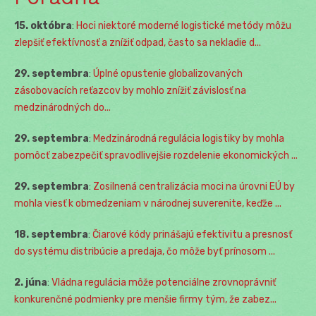
15. októbra
:
Hoci niektoré moderné logistické metódy môžu
zlepšiť efektívnosť a znížiť odpad, často sa nekladie d...
29. septembra
:
Úplné opustenie globalizovaných
zásobovacích reťazcov by mohlo znížiť závislosť na
medzinárodných do...
29. septembra
:
Medzinárodná regulácia logistiky by mohla
pomôcť zabezpečiť spravodlivejšie rozdelenie ekonomických ...
29. septembra
:
Zosilnená centralizácia moci na úrovni EÚ by
mohla viesť k obmedzeniam v národnej suverenite, keďže ...
18. septembra
:
Čiarové kódy prinášajú efektivitu a presnosť
do systému distribúcie a predaja, čo môže byť prínosom ...
2. júna
:
Vládna regulácia môže potenciálne zrovnoprávniť
konkurenčné podmienky pre menšie firmy tým, že zabez...