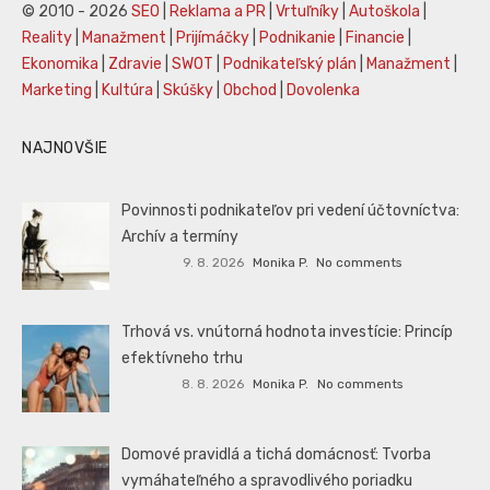
© 2010 - 2026
SEO
|
Reklama a PR
|
Vrtuľníky
|
Autoškola
|
Reality
|
Manažment
|
Prijímáčky
|
Podnikanie
|
Financie
|
Ekonomika
|
Zdravie
|
SWOT
|
Podnikateľský plán
|
Manažment
|
Marketing
|
Kultúra
|
Skúšky
|
Obchod
|
Dovolenka
NAJNOVŠIE
Povinnosti podnikateľov pri vedení účtovníctva:
Archív a termíny
9. 8. 2026
Monika P.
No comments
Trhová vs. vnútorná hodnota investície: Princíp
efektívneho trhu
8. 8. 2026
Monika P.
No comments
Domové pravidlá a tichá domácnosť: Tvorba
vymáhateľného a spravodlivého poriadku