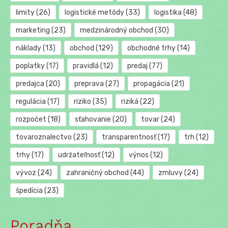
limity
(26)
logistické metódy
(33)
logistika
(48)
marketing
(23)
medzinárodný obchod
(30)
náklady
(13)
obchod
(129)
obchodné trhy
(14)
poplatky
(17)
pravidlá
(12)
predaj
(77)
predajca
(20)
preprava
(27)
propagácia
(21)
regulácia
(17)
riziko
(35)
riziká
(22)
rozpočet
(18)
sťahovanie
(20)
tovar
(24)
tovaroznalectvo
(23)
transparentnosť
(17)
trh
(12)
trhy
(17)
udržateľnosť
(12)
výnos
(12)
vývoz
(24)
zahraničný obchod
(44)
zmluvy
(24)
špedícia
(23)
Poradňa