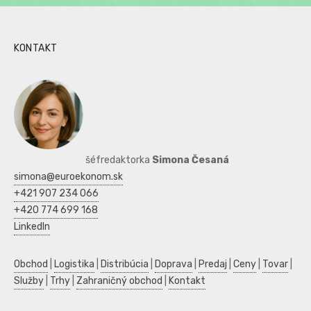
KONTAKT
šéfredaktorka
Simona Česaná
simona@euroekonom.sk
+421 907 234 066
+420 774 699 168
LinkedIn
Obchod
|
Logistika
|
Distribúcia
|
Doprava
|
Predaj
|
Ceny
|
Tovar
|
Služby
|
Trhy
|
Zahraničný obchod
|
Kontakt