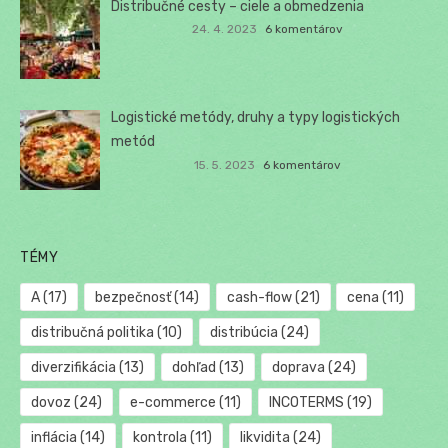
Distribučné cesty – ciele a obmedzenia
24. 4. 2023
6 komentárov
Logistické metódy, druhy a typy logistických
metód
15. 5. 2023
6 komentárov
TÉMY
A
(17)
bezpečnosť
(14)
cash-flow
(21)
cena
(11)
distribučná politika
(10)
distribúcia
(24)
diverzifikácia
(13)
dohľad
(13)
doprava
(24)
dovoz
(24)
e-commerce
(11)
INCOTERMS
(19)
inflácia
(14)
kontrola
(11)
likvidita
(24)