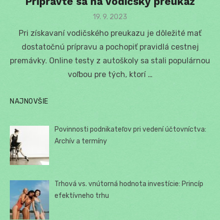
Pripravte sa na vodičský preukaz
Posted
19. 9. 2023
on
Pri získavaní vodičského preukazu je dôležité mať
dostatočnú prípravu a pochopiť pravidlá cestnej
premávky. Online testy z autoškoly sa stali populárnou
voľbou pre tých, ktorí …
NAJNOVŠIE
Povinnosti podnikateľov pri vedení účtovníctva:
Archív a termíny
Trhová vs. vnútorná hodnota investície: Princíp
efektívneho trhu