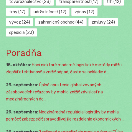
tovaroznalectvo
(23)
transparentnosť
(17)
trh
(12)
trhy
(17)
udržateľnosť
(12)
výnos
(12)
vývoz
(24)
zahraničný obchod
(44)
zmluvy
(24)
špedícia
(23)
Poradňa
15. októbra
:
Hoci niektoré moderné logistické metódy môžu
zlepšiť efektívnosť a znížiť odpad, často sa nekladie d...
29. septembra
:
Úplné opustenie globalizovaných
zásobovacích reťazcov by mohlo znížiť závislosť na
medzinárodných do...
29. septembra
:
Medzinárodná regulácia logistiky by mohla
pomôcť zabezpečiť spravodlivejšie rozdelenie ekonomických ...