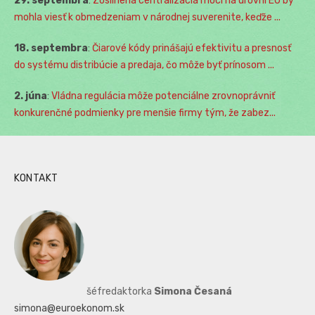
29. septembra
:
Zosilnená centralizácia moci na úrovni EÚ by
mohla viesť k obmedzeniam v národnej suverenite, keďže ...
18. septembra
:
Čiarové kódy prinášajú efektivitu a presnosť
do systému distribúcie a predaja, čo môže byť prínosom ...
2. júna
:
Vládna regulácia môže potenciálne zrovnoprávniť
konkurenčné podmienky pre menšie firmy tým, že zabez...
KONTAKT
šéfredaktorka
Simona Česaná
simona@euroekonom.sk