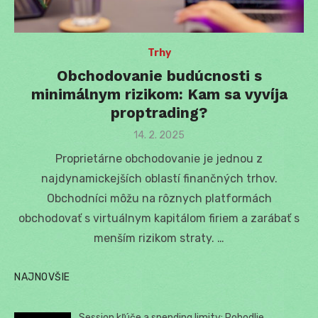
Trhy
Obchodovanie budúcnosti s
minimálnym rizikom: Kam sa vyvíja
proptrading?
Posted
14. 2. 2025
on
Proprietárne obchodovanie je jednou z
najdynamickejších oblastí finančných trhov.
Obchodníci môžu na rôznych platformách
obchodovať s virtuálnym kapitálom firiem a zarábať s
menším rizikom straty. …
NAJNOVŠIE
Session kľúče a spending limity: Pohodlie