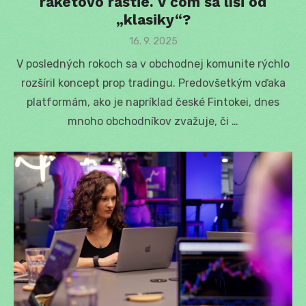
raketovo rastie. V čom sa líši od
„klasiky“?
Posted
16. 9. 2025
on
V posledných rokoch sa v obchodnej komunite rýchlo
rozšíril koncept prop tradingu. Predovšetkým vďaka
platformám, ako je napríklad české Fintokei, dnes
mnoho obchodníkov zvažuje, či …