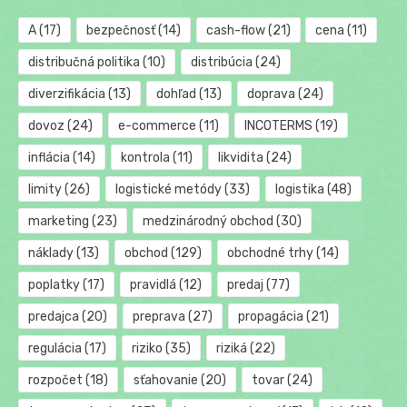
A
(17)
bezpečnosť
(14)
cash-flow
(21)
cena
(11)
distribučná politika
(10)
distribúcia
(24)
diverzifikácia
(13)
dohľad
(13)
doprava
(24)
dovoz
(24)
e-commerce
(11)
INCOTERMS
(19)
inflácia
(14)
kontrola
(11)
likvidita
(24)
limity
(26)
logistické metódy
(33)
logistika
(48)
marketing
(23)
medzinárodný obchod
(30)
náklady
(13)
obchod
(129)
obchodné trhy
(14)
poplatky
(17)
pravidlá
(12)
predaj
(77)
predajca
(20)
preprava
(27)
propagácia
(21)
regulácia
(17)
riziko
(35)
riziká
(22)
rozpočet
(18)
sťahovanie
(20)
tovar
(24)