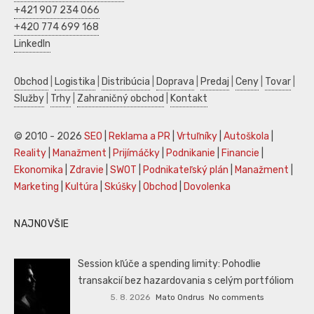
+421 907 234 066
+420 774 699 168
LinkedIn
Obchod
|
Logistika
|
Distribúcia
|
Doprava
|
Predaj
|
Ceny
|
Tovar
|
Služby
|
Trhy
|
Zahraničný obchod
|
Kontakt
© 2010 - 2026
SEO
|
Reklama a PR
|
Vrtuľníky
|
Autoškola
|
Reality
|
Manažment
|
Prijímáčky
|
Podnikanie
|
Financie
|
Ekonomika
|
Zdravie
|
SWOT
|
Podnikateľský plán
|
Manažment
|
Marketing
|
Kultúra
|
Skúšky
|
Obchod
|
Dovolenka
NAJNOVŠIE
Session kľúče a spending limity: Pohodlie
transakcií bez hazardovania s celým portfóliom
5. 8. 2026
Mato Ondrus
No comments