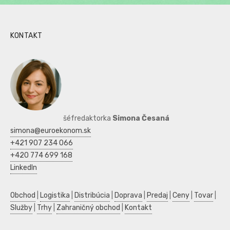
KONTAKT
šéfredaktorka
Simona Česaná
simona@euroekonom.sk
+421 907 234 066
+420 774 699 168
LinkedIn
Obchod
|
Logistika
|
Distribúcia
|
Doprava
|
Predaj
|
Ceny
|
Tovar
|
Služby
|
Trhy
|
Zahraničný obchod
|
Kontakt