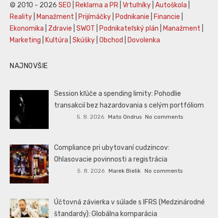
© 2010 - 2026
SEO
|
Reklama a PR
|
Vrtuľníky
|
Autoškola
|
Reality
|
Manažment
|
Prijímáčky
|
Podnikanie
|
Financie
|
Ekonomika
|
Zdravie
|
SWOT
|
Podnikateľský plán
|
Manažment
|
Marketing
|
Kultúra
|
Skúšky
|
Obchod
|
Dovolenka
NAJNOVŠIE
Session kľúče a spending limity: Pohodlie
transakcií bez hazardovania s celým portfóliom
5. 8. 2026
Mato Ondrus
No comments
Compliance pri ubytovaní cudzincov:
Ohlasovacie povinnosti a registrácia
5. 8. 2026
Marek Bielik
No comments
Účtovná závierka v súlade s IFRS (Medzinárodné
štandardy): Globálna komparácia