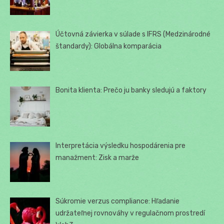
Účtovná závierka v súlade s IFRS (Medzinárodné
štandardy): Globálna komparácia
Bonita klienta: Prečo ju banky sledujú a faktory
Interpretácia výsledku hospodárenia pre
manažment: Zisk a marže
Súkromie verzus compliance: Hľadanie
udržateľnej rovnováhy v regulačnom prostredí