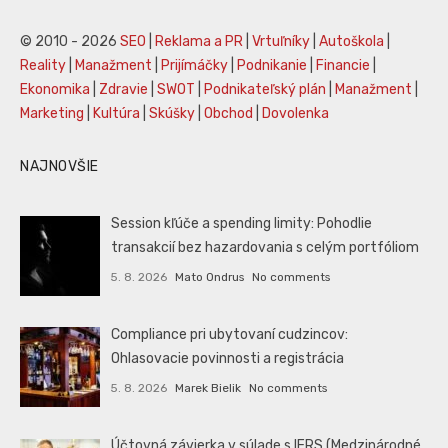
© 2010 - 2026
SEO
|
Reklama a PR
|
Vrtuľníky
|
Autoškola
|
Reality
|
Manažment
|
Prijímáčky
|
Podnikanie
|
Financie
|
Ekonomika
|
Zdravie
|
SWOT
|
Podnikateľský plán
|
Manažment
|
Marketing
|
Kultúra
|
Skúšky
|
Obchod
|
Dovolenka
NAJNOVŠIE
Session kľúče a spending limity: Pohodlie
transakcií bez hazardovania s celým portfóliom
5. 8. 2026
Mato Ondrus
No comments
Compliance pri ubytovaní cudzincov:
Ohlasovacie povinnosti a registrácia
5. 8. 2026
Marek Bielik
No comments
Účtovná závierka v súlade s IFRS (Medzinárodné