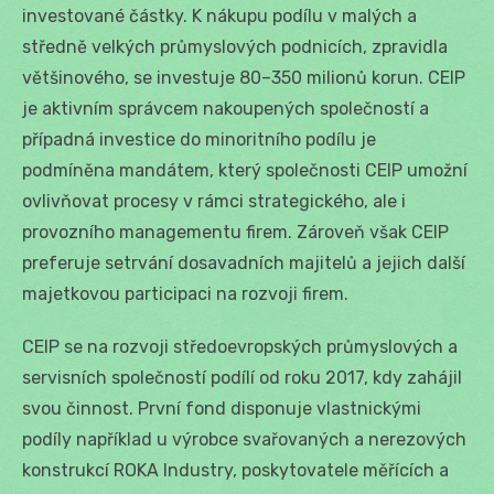
investované částky. K nákupu podílu v malých a
středně velkých průmyslových podnicích, zpravidla
většinového, se investuje 80–350 milionů korun. CEIP
je aktivním správcem nakoupených společností a
případná investice do minoritního podílu je
podmíněna mandátem, který společnosti CEIP umožní
ovlivňovat procesy v rámci strategického, ale i
provozního managementu firem. Zároveň však CEIP
preferuje setrvání dosavadních majitelů a jejich další
majetkovou participaci na rozvoji firem.
CEIP se na rozvoji středoevropských průmyslových a
servisních společností podílí od roku 2017, kdy zahájil
svou činnost. První fond disponuje vlastnickými
podíly například u výrobce svařovaných a nerezových
konstrukcí ROKA Industry, poskytovatele měřících a