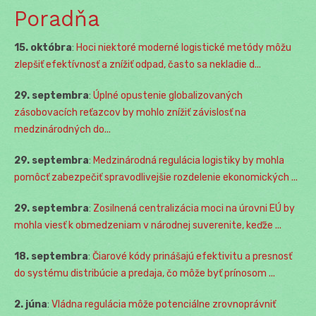
Poradňa
15. októbra
:
Hoci niektoré moderné logistické metódy môžu
zlepšiť efektívnosť a znížiť odpad, často sa nekladie d...
29. septembra
:
Úplné opustenie globalizovaných
zásobovacích reťazcov by mohlo znížiť závislosť na
medzinárodných do...
29. septembra
:
Medzinárodná regulácia logistiky by mohla
pomôcť zabezpečiť spravodlivejšie rozdelenie ekonomických ...
29. septembra
:
Zosilnená centralizácia moci na úrovni EÚ by
mohla viesť k obmedzeniam v národnej suverenite, keďže ...
18. septembra
:
Čiarové kódy prinášajú efektivitu a presnosť
do systému distribúcie a predaja, čo môže byť prínosom ...
2. júna
:
Vládna regulácia môže potenciálne zrovnoprávniť