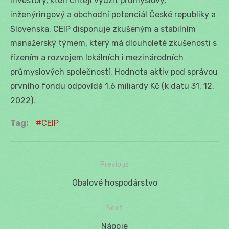
investory, kteří chtějí využít průmyslový,
inženýringový a obchodní potenciál České republiky a
Slovenska. CEIP disponuje zkušeným a stabilním
manažerský týmem, který má dlouholeté zkušenosti s
řízením a rozvojem lokálních i mezinárodních
průmyslových společností. Hodnota aktiv pod správou
prvního fondu odpovídá 1.6 miliardy Kč (k datu 31. 12.
2022).
Tag:
CEIP
Previous
Navigácia
Previous
Obalové hospodárstvo
v
post:
Next
článku
Next
Nápoje