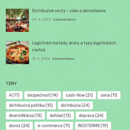
Distribučné cesty – ciele a obmedzenia
24. 4. 2023
6 komentárov
Logistické metódy, druhy a typy logistických
metód
15. 5. 2023
6 komentárov
TÉMY
A
(17)
bezpečnosť
(14)
cash-flow
(21)
cena
(11)
distribučná politika
(10)
distribúcia
(24)
diverzifikácia
(13)
dohľad
(13)
doprava
(24)
dovoz
(24)
e-commerce
(11)
INCOTERMS
(19)