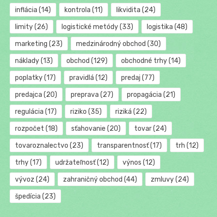
inflácia
(14)
kontrola
(11)
likvidita
(24)
limity
(26)
logistické metódy
(33)
logistika
(48)
marketing
(23)
medzinárodný obchod
(30)
náklady
(13)
obchod
(129)
obchodné trhy
(14)
poplatky
(17)
pravidlá
(12)
predaj
(77)
predajca
(20)
preprava
(27)
propagácia
(21)
regulácia
(17)
riziko
(35)
riziká
(22)
rozpočet
(18)
sťahovanie
(20)
tovar
(24)
tovaroznalectvo
(23)
transparentnosť
(17)
trh
(12)
trhy
(17)
udržateľnosť
(12)
výnos
(12)
vývoz
(24)
zahraničný obchod
(44)
zmluvy
(24)
špedícia
(23)