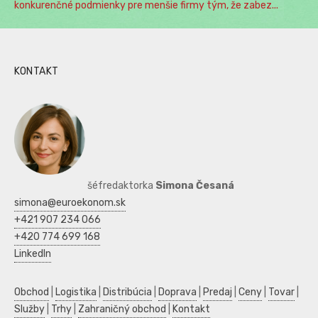
konkurenčné podmienky pre menšie firmy tým, že zabez...
KONTAKT
šéfredaktorka
Simona Česaná
simona@euroekonom.sk
+421 907 234 066
+420 774 699 168
LinkedIn
Obchod
|
Logistika
|
Distribúcia
|
Doprava
|
Predaj
|
Ceny
|
Tovar
|
Služby
|
Trhy
|
Zahraničný obchod
|
Kontakt