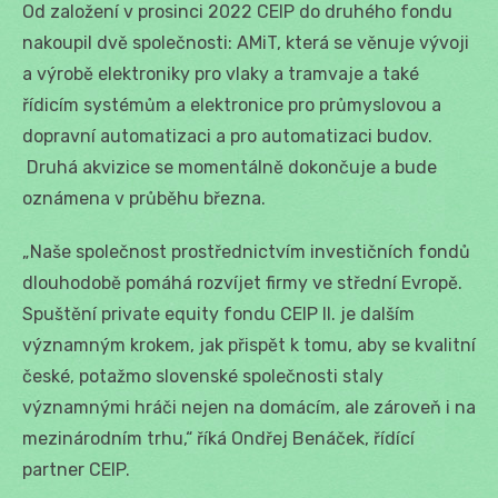
Od založení v prosinci 2022 CEIP do druhého fondu
nakoupil dvě společnosti: AMiT, která se věnuje vývoji
a výrobě elektroniky pro vlaky a tramvaje a také
řídicím systémům a elektronice pro průmyslovou a
dopravní automatizaci a pro automatizaci budov.
Druhá akvizice se momentálně dokončuje a bude
oznámena v průběhu března.
„Naše společnost prostřednictvím investičních fondů
dlouhodobě pomáhá rozvíjet firmy ve střední Evropě.
Spuštění private equity fondu CEIP II. je dalším
významným krokem, jak přispět k tomu, aby se kvalitní
české, potažmo slovenské společnosti staly
významnými hráči nejen na domácím, ale zároveň i na
mezinárodním trhu,“ říká Ondřej Benáček, řídící
partner CEIP.