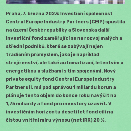
Praha, 7. března 2023:
Investiční společnost
Central Europe Industry Partners (CEIP) spustila
na území České republiky a Slovenska další
investiční fond zaměřující se na rozvoj malých a
střední podniků, které se zabývají nejen
tradičním průmyslem, jako je například
strojírenství, ale také automatizací, letectvím a
energetikou a službami s tím spojenými. Nový
private equity fond Central Europe Industry
Partners II. má pod správou 1 miliardu korun a
plánuje tento objem do konce roku navýšit na
1,75 miliardy a fond pro investory uzavřít. V
investičním horizontu deseti let fond cílí na
čistou vnitřní míru výnosu (net IRR) 20 %.