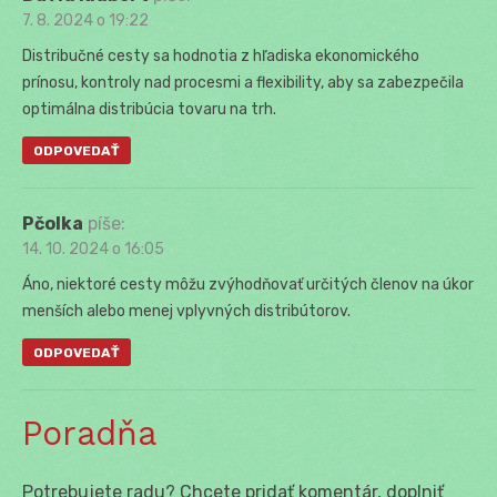
7. 8. 2024 o 19:22
Distribučné cesty sa hodnotia z hľadiska ekonomického
prínosu, kontroly nad procesmi a flexibility, aby sa zabezpečila
optimálna distribúcia tovaru na trh.
ODPOVEDAŤ
Pčolka
píše:
14. 10. 2024 o 16:05
Áno, niektoré cesty môžu zvýhodňovať určitých členov na úkor
menších alebo menej vplyvných distribútorov.
ODPOVEDAŤ
Poradňa
Potrebujete radu? Chcete pridať komentár, doplniť