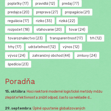
poplatky
(17)
pravidlá
(12)
predaj
(77)
predajca
(20)
preprava
(27)
propagácia
(21)
regulácia
(17)
riziko
(35)
riziká
(22)
rozpočet
(18)
sťahovanie
(20)
tovar
(24)
tovaroznalectvo
(23)
transparentnosť
(17)
trh
(12)
trhy
(17)
udržateľnosť
(12)
výnos
(12)
vývoz
(24)
zahraničný obchod
(44)
zmluvy
(24)
špedícia
(23)
Poradňa
15. októbra
:
Hoci niektoré moderné logistické metódy môžu
zlepšiť efektívnosť a znížiť odpad, často sa nekladie d...
29. septembra
:
Úplné opustenie globalizovaných