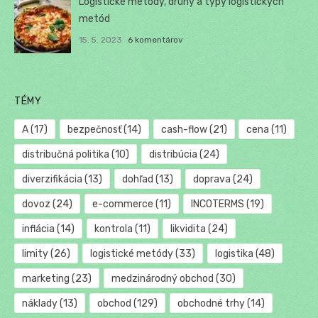
Logistické metódy, druhy a typy logistických
metód
15. 5. 2023
6 komentárov
TÉMY
A
(17)
bezpečnosť
(14)
cash-flow
(21)
cena
(11)
distribučná politika
(10)
distribúcia
(24)
diverzifikácia
(13)
dohľad
(13)
doprava
(24)
dovoz
(24)
e-commerce
(11)
INCOTERMS
(19)
inflácia
(14)
kontrola
(11)
likvidita
(24)
limity
(26)
logistické metódy
(33)
logistika
(48)
marketing
(23)
medzinárodný obchod
(30)
náklady
(13)
obchod
(129)
obchodné trhy
(14)