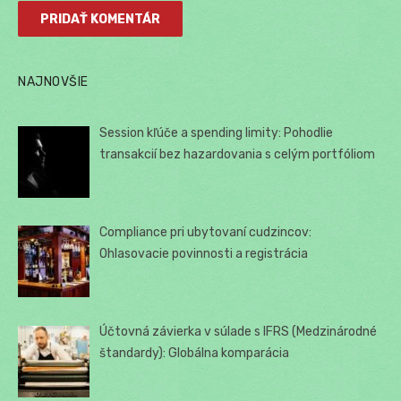
NAJNOVŠIE
Session kľúče a spending limity: Pohodlie
transakcií bez hazardovania s celým portfóliom
Compliance pri ubytovaní cudzincov:
Ohlasovacie povinnosti a registrácia
Účtovná závierka v súlade s IFRS (Medzinárodné
štandardy): Globálna komparácia