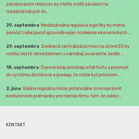
zásobovacích reťazcov by mohlo znížiť závislosť na
medzinárodných do...
29. septembra
:
Medzinárodná regulácia logistiky by mohla
pomôcť zabezpečiť spravodlivejšie rozdelenie ekonomických ...
29. septembra
:
Zosilnená centralizácia moci na úrovni EÚ by
mohla viesť k obmedzeniam v národnej suverenite, keďže ...
18. septembra
:
Čiarové kódy prinášajú efektivitu a presnosť
do systému distribúcie a predaja, čo môže byť prínosom ...
2. júna
:
Vládna regulácia môže potenciálne zrovnoprávniť
konkurenčné podmienky pre menšie firmy tým, že zabez...
KONTAKT