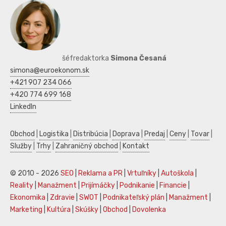
šéfredaktorka
Simona Česaná
simona@euroekonom.sk
+421 907 234 066
+420 774 699 168
LinkedIn
Obchod
|
Logistika
|
Distribúcia
|
Doprava
|
Predaj
|
Ceny
|
Tovar
|
Služby
|
Trhy
|
Zahraničný obchod
|
Kontakt
© 2010 - 2026
SEO
|
Reklama a PR
|
Vrtuľníky
|
Autoškola
|
Reality
|
Manažment
|
Prijímáčky
|
Podnikanie
|
Financie
|
Ekonomika
|
Zdravie
|
SWOT
|
Podnikateľský plán
|
Manažment
|
Marketing
|
Kultúra
|
Skúšky
|
Obchod
|
Dovolenka