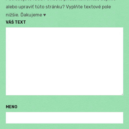
alebo upraviť túto stránku? Vyplňte textové pole
nižšie. Ďakujeme ♥
VÁŠ TEXT
MENO