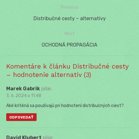
Previous
Navigácia
Previous
Distribučné cesty – alternatívy
v
post:
Next
článku
Next
OCHODNÁ PROPAGÁCIA
post:
Komentáre k článku Distribučné cesty
– hodnotenie alternatív (3)
Marek Gabrik
píše:
3. 6. 2024 o 11:48
Aké kritériá sa používajú pri hodnotení distribučných ciest?
ODPOVEDAŤ
David Klubert
píše: