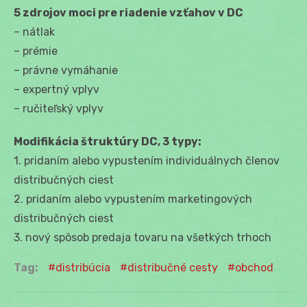
5 zdrojov moci pre riadenie vzťahov v DC
– nátlak
– prémie
– právne vymáhanie
– expertný vplyv
– ručiteľský vplyv
Modifikácia štruktúry DC, 3 typy:
1. pridaním alebo vypustením individuálnych členov
distribučných ciest
2. pridaním alebo vypustením marketingových
distribučných ciest
3. nový spôsob predaja tovaru na všetkých trhoch
Tag:
distribúcia
distribučné cesty
obchod